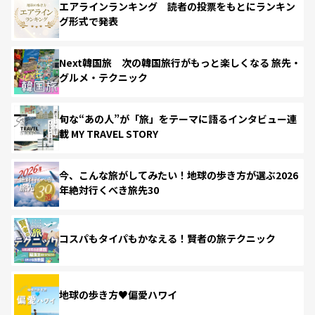
エアラインランキング 読者の投票をもとにランキン
グ形式で発表
Next韓国旅 次の韓国旅行がもっと楽しくなる 旅先・
グルメ・テクニック
旬な“あの人”が「旅」をテーマに語るインタビュー連
載 MY TRAVEL STORY
今、こんな旅がしてみたい！地球の歩き方が選ぶ2026
年絶対行くべき旅先30
コスパもタイパもかなえる！賢者の旅テクニック
地球の歩き方♥偏愛ハワイ