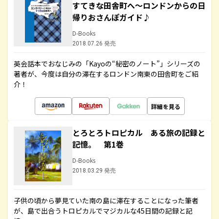
すてきな田舎町へ～ロンドンからの日
帰りおさんぽガイド♪
D-Books
2018.07.26 発売
英会話本でおなじみの「Kayoの“秘密のノート”」シリーズの
著者が、今度は自分の滞在するロンドン南東の田舎町をご紹
介！
詳細を見る
とろとろトロピカル ある旅の記録と
記憶。 第1巻
D-Books
2018.03.29 発売
子供の頃から夢見ていた南の島に滞在することになった筆者
が、島で出合うトロピカルでマジカルな45日間の記録と記