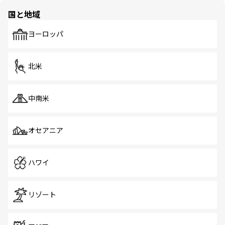
の多様性あふれるカラフルな町は、どこを歩いても新しい
国と地域
発見がある。さらに、治安のよさや充実した公共交通機関
も、旅行者にとっては魅力的なポイント。グルメも豊富
で、ホーカーズは地元の風情を楽しめる外せないスポット
ヨーロッパ
だ。訪れる人を飽きさせないシンガポールで、多様な魅力
を体感しよう。 なお、新着のシンガポール情報は
コンテン
ツ一覧
を参照してほしい。
北米
中南米
オセアニア
ハワイ
リゾート