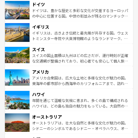
せる。地方によって風土や気候が異なるスペインはその個
ドイツ
で、幅広い魅力が詰まっている。華麗な宮殿、歴史的な大
性で訪れる人を魅了する。 なお、新着のスペイン情報は
コ
聖堂、美しいビーチ、そして豊かな自然が、訪れる者を心
ドイツは、豊かな歴史と多彩な文化が交差するヨーロッパ
ンテンツ一覧
を参照してほしい。
から魅了する。また、フランスは美食の国としても知ら
の中心に位置する国。中世の街並みが残るロマンチック街
れ、フランス料理はユネスコ無形文化遺産にも登録されて
道から、未来を先取りするようなモダンな都市まで多様な
イギリス
いる。シャンパンの発祥地であるランス、プロヴァンスの
顔を持つこの国は、どこを歩いても飽きることがない。ベ
香り高いラベンダー畑など、多彩な楽しみ方が可能だ。さ
ルリンの文化的活気、バイエルン州のアルプスの絶景、そ
イギリスは、古きよき伝統と最先端が共存する国。ウェス
らに、パリ以外の地域にも魅力が溢れており、どの街角に
してライン川沿いのワイン畑といった風景は必見。ビール
トミンスター寺院や大英博物館のようなランドマーク、歴
も豊かな歴史と文化が息づいている。パリ以外の個性あふ
とソーセージを味わいながら地元の人と過ごす楽しい時間
史ある大学都市、美しい丘陵地帯や牧歌的な風景など、エ
れる地方に足を運ぶとそれぞれで全く異なる文化を体験で
スイス
は、お酒好きな人にはぜひ体験してほしい。 なお、新着の
リアごとに異なる魅力がある。また、優雅なアフタヌーン
きるだろう。 なお、新着のフランス情報は
コンテンツ一覧
ドイツ情報は
コンテンツ一覧
を参照してほしい。
ティー、ビール好きにはたまらない英国パブ、サッカー観
スイスの国土面積は九州ほどの広さだが、運行時刻が正確
を参照してほしい。
戦など、本場だからこそできる体験も豊富。イギリスを旅
な交通網が整備されており、初心者でも安心して個人旅行
して楽しみつくそう。 なお、新着のイギリス情報は
コンテ
を楽しめる。日本同様に時刻表どおりの旅が可能だ。中世
アメリカ
ンツ一覧
を参照してほしい。
の建物がそのまま残る町や、スイスならではのユニークな
博物館もあり、アルプス観光だけでなく町歩きも満喫する
アメリカ合衆国は、広大な土地と多様な文化が魅力の国。
ことができる。国民の所得が高いため物価も高いが、旅行
東海岸の都市部から西海岸のカリフォルニアまで、訪れる
者向けの交通パス提供のサービスもあり、うまく活用すれ
場所ごとに異なる風景と体験が待っている。ニューヨーク
ハワイ
ば市内交通費無料で観光を楽しむこともできる。 なお、新
のような巨大都市は、観光、ショッピング、エンターテイ
着のスイス情報は
コンテンツ一覧
を参照してほしい。
ンメントが詰まった刺激的なスポットだ。一方、アメリカ
年間を通じて温暖な気候に恵まれ、多くの島で構成される
西部には大自然が広がり、グランドキャニオンやイエロー
ハワイは、どの島も独自の魅力をもっている。大自然の神
ストーン国立公園といった絶景が堪能できる。さらに、南
秘を感じたいなら、火山が生み出した壮大な景観を誇るハ
オーストラリア
部のニューオーリンズでは、音楽と美食が融合した独特の
ワイ島は見逃せない。また、定番の観光地といえばオアフ
文化が魅力。旅行者はアメリカの各地域で異なる魅力を楽
島だが、静かな自然を求めるならマウイ島やカウアイ島が
オーストラリアは、壮大な自然と多様な文化が魅力の国。
しみながら、その多様性と豊かな歴史を感じることができ
おすすめ。エメラルドグリーンに輝く海をはじめ、豊かな
シドニーのシンボルであるシドニー・オペラハウス、オー
るだろう。車でのロードトリップや列車の旅も、アメリカ
文化や歴史が息づいている。「アロハスピリット」と呼ば
ストラリア東海岸北部に広がる大サンゴ礁地帯グレートバ