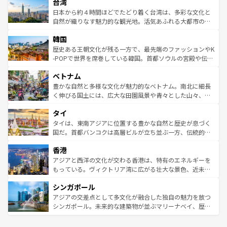
ならではの贅沢な旅のスタイルだ。 なお、新着のアメリカ
台湾
れるおもてなしの心で訪れる人々を迎えてくれるハワイの
リアリーフや大陸中央部にそびえるウルル（エアーズロッ
情報は
コンテンツ一覧
を参照してほしい。
人々、おいしいローカルフードやハワイアンミュージッ
ク）、タスマニアの美しい原生林やケアンズの熱帯雨林な
日本から約４時間ほどでたどり着く台湾は、多彩な文化と
ク、伝統的なフラダンスなど、すべてがハワイの魅力を彩
ど、見どころがたくさん。また、カフェやワイン、オージ
自然が織りなす魅力的な観光地。活気あふれる大都市の台
っている。訪れるたびに新しい発見と感動が待っているハ
ービーフなどの食文化も豊かで、美味しいものであふれて
北やノスタルジックな町並みが人気な九份（ジォウフェ
ワイを、存分に味わってほしい。 なお、新着のハワイ情報
韓国
いる。アクティビティも充実しており、サーフィンやダイ
ン）、静ひつな山岳地帯である台湾東部など、都市の喧騒
は
コンテンツ一覧
を参照してほしい。
ビング、ハイキングなど、アウトドア好きにはたまらな
と山間の静けさが共存しており、訪れる人に新しい発見と
歴史ある王朝文化が残る一方で、最先端のファッションやK
い。オーストラリアの多彩な魅力を存分に味わいつくそ
驚きをもたらしてくれる。また、奥深い台湾の食文化も魅
-POPで世界を席巻している韓国。首都ソウルの宮殿や伝統
う。 なお、新着のオーストラリア情報は
コンテンツ一覧
を
力で、夜市などの屋台グルメから高級料理、ヘルシーで美
家屋が並ぶエリアでは韓国の歴史と文化に浸ることがで
参照してほしい。
ベトナム
容にもいいと評判のスイーツなど、バラエティ豊かな料理
き、地方に足を延ばせば四季折々の自然美を楽しむことが
が味わえる。 なお、新着の台湾情報は
コンテンツ一覧
を参
できる。そして、キムチや焼肉、絶品のストリートフード
豊かな自然と多様な文化が魅力的なベトナム。南北に細長
照してほしい。
まで、さまざまな韓国料理が待っている。夜には、韓国な
く伸びる国土には、広大な田園風景や青々とした山々、世
らではのナイトライフも堪能できる。あたたかいホスピタ
界遺産に登録された壮大な自然景観が点在し、都市部では
タイ
リティに包まれながら、韓国の多彩な魅力を心ゆくまで味
急速な発展と共に伝統が息づく。ハノイの古い町並みやホ
わってみてほしい。 なお、新着の韓国情報は
コンテンツ一
ーチミン市のフランス統治時代の建物も、独特の雰囲気を
タイは、東南アジアに位置する豊かな自然と歴史が息づく
覧
を参照してほしい。
醸し出している。また、バラエティの豊かさとおいしさで
国だ。首都バンコクは高層ビルが立ち並ぶ一方、伝統的な
世界中の食通を魅了してやまないベトナム料理も魅力のひ
寺院や市場がいたるところに点在し、古きよき文化と現代
香港
とつ。フォーやバインミー、ベトナムコーヒーなどは、ぜ
の活気が交差している。北部ではチェンマイなどの山岳地
ひ現地で味わいたい。どの地域を訪れてもあたたかい人々
帯で自然と触れ合い、南部ではプーケットやクラビの美し
アジアと西洋の文化が交わる香港は、特有のエネルギーを
が旅行者を迎えてくれるので、きっと忘れられない旅にな
いビーチでリゾート気分を楽しむことができる。タイ料理
もっている。ヴィクトリア湾に広がる壮大な景色、近未来
るはずだ。 なお、新着のベトナム情報は
コンテンツ一覧
を
は世界的に有名で、屋台から高級レストランまで味覚を刺
的なアートスポット、そして歴史と現代が融合した町並
参照してほしい。
シンガポール
激する。気候は一年中温暖で、どの季節にも異なる楽しみ
み、どこを訪れても感動するはず。観光スポットが密集し
が待っている。親しみやすいタイの人々、仏教を中心とし
ており、効率よく見どころを回れるのも魅力。息をのむよ
アジアの交差点として多文化が融合した独自の魅力を放つ
た文化、そして多様な観光資源が、訪れる旅人を魅了し続
うな絶景から文化的な体験まで、香港を存分に楽しみ尽く
シンガポール。未来的な建築物が並ぶマリーナベイ、歴史
ける。 なお、新着のタイ情報は
コンテンツ一覧
を参照して
そう。 なお、新着の香港情報は
コンテンツ一覧
を参照して
と伝統を感じられるエスニックタウン、多数の緑豊かな公
ほしい。
ほしい。
園や自然保護区など、自然が調和した近代的な景観と文化