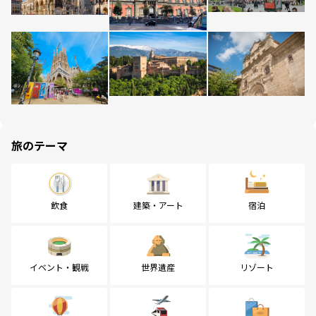
旅のテーマ
飲食
建築・アート
宿泊
イベント・観戦
世界遺産
リゾート