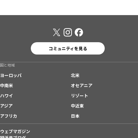
コミュニティを見る
国と地域
ヨーロッパ
北米
中南米
オセアニア
ハワイ
リゾート
アジア
中近東
アフリカ
日本
ウェブマガジン
特派員ブログ