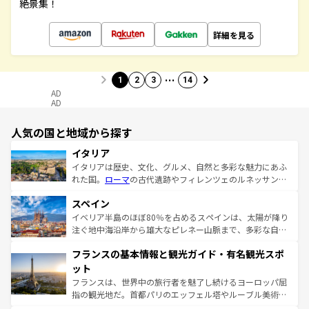
絶景集！
詳細を見る
…
1
2
3
14
AD
AD
人気の国と地域から探す
イタリア
イタリアは歴史、文化、グルメ、自然と多彩な魅力にあふ
れた国。
ローマ
の古代遺跡やフィレンツェのルネッサンス
美術、ヴェネツィアの運河など、歴史あるスポットはもち
スペイン
ろん、トスカーナの美しい田園風景やアマルフィ海岸の絶
景など、自然景観も見逃せない。観光の合間には、本場の
イベリア半島のほぼ80％を占めるスペインは、太陽が降り
ピザやパスタなど、絶品のイタリア料理を堪能することも
注ぐ地中海沿岸から雄大なピレネー山脈まで、多彩な自然
できる。朝目覚めてから夜眠るまで、すべての瞬間を楽し
と文化が詰まったヨーロッパ屈指の旅行先だ。多様な地域
フランスの基本情報と観光ガイド・有名観光スポ
ませてくれるイタリアで、忘れられない旅をしてみよう！
文化が根付くこの国では、情熱的なフラメンコ、熱気あふ
なお、新着のイタリア情報は
コンテンツ一覧
を参照してほ
れる闘牛、そして美味しいタパスが生活の一部となってい
ット
しい。
る。首都マドリードの洗練された雰囲気や、バルセロナの
フランスは、世界中の旅行者を魅了し続けるヨーロッパ屈
アートに溢れた街角から、地方では古代ローマ遺跡や中世
指の観光地だ。首都パリのエッフェル塔やルーブル美術館
の城塞都市、穏やかなビーチリゾートまで多彩な表情を見
といった象徴的なスポットから、田舎町の古風な美しさま