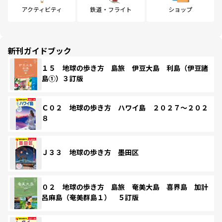
アクティビティ
鉄道・フライト
ショップ
新刊ガイドブック
１５ 地球の歩き方 島旅 伊豆大島 利島（伊豆諸
島①）３訂版
Ｃ０２ 地球の歩き方 ハワイ島 ２０２７～２０２
８
Ｊ３３ 地球の歩き方 墨田区
０２ 地球の歩き方 島旅 奄美大島 喜界島 加計
呂麻島（奄美群島１） ５訂版