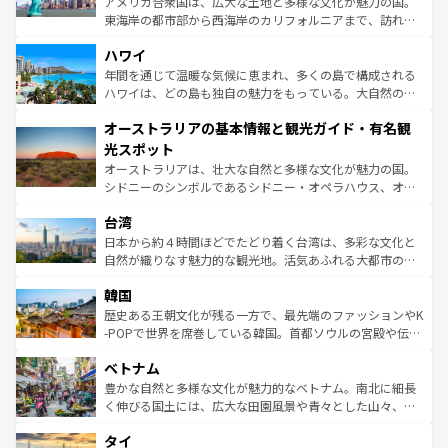
アメリカ合衆国は、広大な土地と多様な文化が魅力の国。
者向けの交通パス提供のサービスもあり、うまく活用すれ
東海岸の都市部から西海岸のカリフォルニアまで、訪れる
ば市内交通費無料で観光を楽しむこともできる。 なお、新
場所ごとに異なる風景と体験が待っている。ニューヨーク
着のスイス情報は
コンテンツ一覧
を参照してほしい。
ハワイ
のような巨大都市は、観光、ショッピング、エンターテイ
ンメントが詰まった刺激的なスポットだ。一方、アメリカ
年間を通じて温暖な気候に恵まれ、多くの島で構成される
西部には大自然が広がり、グランドキャニオンやイエロー
ハワイは、どの島も独自の魅力をもっている。大自然の神
ストーン国立公園といった絶景が堪能できる。さらに、南
秘を感じたいなら、火山が生み出した壮大な景観を誇るハ
オーストラリアの基本情報と観光ガイド・有名観
部のニューオーリンズでは、音楽と美食が融合した独特の
ワイ島は見逃せない。また、定番の観光地といえばオアフ
文化が魅力。旅行者はアメリカの各地域で異なる魅力を楽
島だが、静かな自然を求めるならマウイ島やカウアイ島が
光スポット
しみながら、その多様性と豊かな歴史を感じることができ
おすすめ。エメラルドグリーンに輝く海をはじめ、豊かな
オーストラリアは、壮大な自然と多様な文化が魅力の国。
るだろう。車でのロードトリップや列車の旅も、アメリカ
文化や歴史が息づいている。「アロハスピリット」と呼ば
シドニーのシンボルであるシドニー・オペラハウス、オー
ならではの贅沢な旅のスタイルだ。 なお、新着のアメリカ
れるおもてなしの心で訪れる人々を迎えてくれるハワイの
ストラリア東海岸北部に広がる大サンゴ礁地帯グレートバ
情報は
コンテンツ一覧
を参照してほしい。
人々、おいしいローカルフードやハワイアンミュージッ
台湾
リアリーフや大陸中央部にそびえるウルル（エアーズロッ
ク、伝統的なフラダンスなど、すべてがハワイの魅力を彩
ク）、タスマニアの美しい原生林やケアンズの熱帯雨林な
日本から約４時間ほどでたどり着く台湾は、多彩な文化と
っている。訪れるたびに新しい発見と感動が待っているハ
ど、見どころがたくさん。また、カフェやワイン、オージ
自然が織りなす魅力的な観光地。活気あふれる大都市の台
ワイを、存分に味わってほしい。 なお、新着のハワイ情報
ービーフなどの食文化も豊かで、美味しいものであふれて
北やノスタルジックな町並みが人気な九份（ジォウフェ
は
コンテンツ一覧
を参照してほしい。
韓国
いる。アクティビティも充実しており、サーフィンやダイ
ン）、静ひつな山岳地帯である台湾東部など、都市の喧騒
ビング、ハイキングなど、アウトドア好きにはたまらな
と山間の静けさが共存しており、訪れる人に新しい発見と
歴史ある王朝文化が残る一方で、最先端のファッションやK
い。オーストラリアの多彩な魅力を存分に味わいつくそ
驚きをもたらしてくれる。また、奥深い台湾の食文化も魅
-POPで世界を席巻している韓国。首都ソウルの宮殿や伝統
う。 なお、新着のオーストラリア情報は
コンテンツ一覧
を
力で、夜市などの屋台グルメから高級料理、ヘルシーで美
家屋が並ぶエリアでは韓国の歴史と文化に浸ることがで
参照してほしい。
ベトナム
容にもいいと評判のスイーツなど、バラエティ豊かな料理
き、地方に足を延ばせば四季折々の自然美を楽しむことが
が味わえる。 なお、新着の台湾情報は
コンテンツ一覧
を参
できる。そして、キムチや焼肉、絶品のストリートフード
豊かな自然と多様な文化が魅力的なベトナム。南北に細長
照してほしい。
まで、さまざまな韓国料理が待っている。夜には、韓国な
く伸びる国土には、広大な田園風景や青々とした山々、世
らではのナイトライフも堪能できる。あたたかいホスピタ
界遺産に登録された壮大な自然景観が点在し、都市部では
タイ
リティに包まれながら、韓国の多彩な魅力を心ゆくまで味
急速な発展と共に伝統が息づく。ハノイの古い町並みやホ