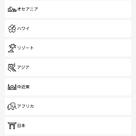
オセアニア
ハワイ
リゾート
アジア
中近東
アフリカ
日本