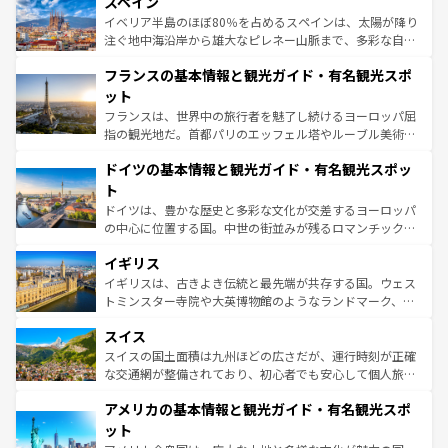
スペイン
ろん、トスカーナの美しい田園風景やアマルフィ海岸の絶
景など、自然景観も見逃せない。観光の合間には、本場の
イベリア半島のほぼ80％を占めるスペインは、太陽が降り
ピザやパスタなど、絶品のイタリア料理を堪能することも
注ぐ地中海沿岸から雄大なピレネー山脈まで、多彩な自然
できる。朝目覚めてから夜眠るまで、すべての瞬間を楽し
と文化が詰まったヨーロッパ屈指の旅行先だ。多様な地域
フランスの基本情報と観光ガイド・有名観光スポ
ませてくれるイタリアで、忘れられない旅をしてみよう！
文化が根付くこの国では、情熱的なフラメンコ、熱気あふ
なお、新着のイタリア情報は
コンテンツ一覧
を参照してほ
れる闘牛、そして美味しいタパスが生活の一部となってい
ット
しい。
る。首都マドリードの洗練された雰囲気や、バルセロナの
フランスは、世界中の旅行者を魅了し続けるヨーロッパ屈
アートに溢れた街角から、地方では古代ローマ遺跡や中世
指の観光地だ。首都パリのエッフェル塔やルーブル美術館
の城塞都市、穏やかなビーチリゾートまで多彩な表情を見
といった象徴的なスポットから、田舎町の古風な美しさま
せる。地方によって風土や気候が異なるスペインはその個
ドイツの基本情報と観光ガイド・有名観光スポッ
で、幅広い魅力が詰まっている。華麗な宮殿、歴史的な大
性で訪れる人を魅了する。 なお、新着のスペイン情報は
コ
聖堂、美しいビーチ、そして豊かな自然が、訪れる者を心
ト
ンテンツ一覧
を参照してほしい。
から魅了する。また、フランスは美食の国としても知ら
ドイツは、豊かな歴史と多彩な文化が交差するヨーロッパ
れ、フランス料理はユネスコ無形文化遺産にも登録されて
の中心に位置する国。中世の街並みが残るロマンチック街
いる。シャンパンの発祥地であるランス、プロヴァンスの
道から、未来を先取りするようなモダンな都市まで多様な
香り高いラベンダー畑など、多彩な楽しみ方が可能だ。さ
イギリス
顔を持つこの国は、どこを歩いても飽きることがない。ベ
らに、パリ以外の地域にも魅力が溢れており、どの街角に
ルリンの文化的活気、バイエルン州のアルプスの絶景、そ
イギリスは、古きよき伝統と最先端が共存する国。ウェス
も豊かな歴史と文化が息づいている。パリ以外の個性あふ
してライン川沿いのワイン畑といった風景は必見。ビール
トミンスター寺院や大英博物館のようなランドマーク、歴
れる地方に足を運ぶとそれぞれで全く異なる文化を体験で
とソーセージを味わいながら地元の人と過ごす楽しい時間
史ある大学都市、美しい丘陵地帯や牧歌的な風景など、エ
きるだろう。 なお、新着のフランス情報は
コンテンツ一覧
スイス
は、お酒好きな人にはぜひ体験してほしい。 なお、新着の
リアごとに異なる魅力がある。また、優雅なアフタヌーン
を参照してほしい。
ドイツ情報は
コンテンツ一覧
を参照してほしい。
ティー、ビール好きにはたまらない英国パブ、サッカー観
スイスの国土面積は九州ほどの広さだが、運行時刻が正確
戦など、本場だからこそできる体験も豊富。イギリスを旅
な交通網が整備されており、初心者でも安心して個人旅行
して楽しみつくそう。 なお、新着のイギリス情報は
コンテ
を楽しめる。日本同様に時刻表どおりの旅が可能だ。中世
アメリカの基本情報と観光ガイド・有名観光スポ
ンツ一覧
を参照してほしい。
の建物がそのまま残る町や、スイスならではのユニークな
博物館もあり、アルプス観光だけでなく町歩きも満喫する
ット
ことができる。国民の所得が高いため物価も高いが、旅行