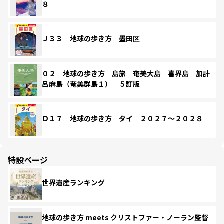
８
Ｊ３３ 地球の歩き方 墨田区
０２ 地球の歩き方 島旅 奄美大島 喜界島 加計
呂麻島（奄美群島１） ５訂版
Ｄ１７ 地球の歩き方 タイ ２０２７～２０２８
特設ページ
世界遺産ランキング
地球の歩き方 meets クリストファー・ノーラン監督