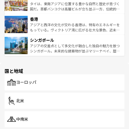
わってみてほしい。 なお、新着の韓国情報は
コンテンツ一
ーチミン市のフランス統治時代の建物も、独特の雰囲気を
タイは、東南アジアに位置する豊かな自然と歴史が息づく
覧
を参照してほしい。
醸し出している。また、バラエティの豊かさとおいしさで
国だ。首都バンコクは高層ビルが立ち並ぶ一方、伝統的な
世界中の食通を魅了してやまないベトナム料理も魅力のひ
寺院や市場がいたるところに点在し、古きよき文化と現代
香港
とつ。フォーやバインミー、ベトナムコーヒーなどは、ぜ
の活気が交差している。北部ではチェンマイなどの山岳地
ひ現地で味わいたい。どの地域を訪れてもあたたかい人々
帯で自然と触れ合い、南部ではプーケットやクラビの美し
アジアと西洋の文化が交わる香港は、特有のエネルギーを
が旅行者を迎えてくれるので、きっと忘れられない旅にな
いビーチでリゾート気分を楽しむことができる。タイ料理
もっている。ヴィクトリア湾に広がる壮大な景色、近未来
るはずだ。 なお、新着のベトナム情報は
コンテンツ一覧
を
は世界的に有名で、屋台から高級レストランまで味覚を刺
的なアートスポット、そして歴史と現代が融合した町並
参照してほしい。
シンガポール
激する。気候は一年中温暖で、どの季節にも異なる楽しみ
み、どこを訪れても感動するはず。観光スポットが密集し
が待っている。親しみやすいタイの人々、仏教を中心とし
ており、効率よく見どころを回れるのも魅力。息をのむよ
アジアの交差点として多文化が融合した独自の魅力を放つ
た文化、そして多様な観光資源が、訪れる旅人を魅了し続
うな絶景から文化的な体験まで、香港を存分に楽しみ尽く
シンガポール。未来的な建築物が並ぶマリーナベイ、歴史
ける。 なお、新着のタイ情報は
コンテンツ一覧
を参照して
そう。 なお、新着の香港情報は
コンテンツ一覧
を参照して
と伝統を感じられるエスニックタウン、多数の緑豊かな公
ほしい。
ほしい。
園や自然保護区など、自然が調和した近代的な景観と文化
の多様性あふれるカラフルな町は、どこを歩いても新しい
国と地域
発見がある。さらに、治安のよさや充実した公共交通機関
も、旅行者にとっては魅力的なポイント。グルメも豊富
で、ホーカーズは地元の風情を楽しめる外せないスポット
ヨーロッパ
だ。訪れる人を飽きさせないシンガポールで、多様な魅力
を体感しよう。 なお、新着のシンガポール情報は
コンテン
ツ一覧
を参照してほしい。
北米
中南米