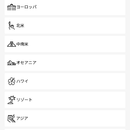
も、旅行者にとっては魅力的なポイント。グルメも豊富
で、ホーカーズは地元の風情を楽しめる外せないスポット
ヨーロッパ
だ。訪れる人を飽きさせないシンガポールで、多様な魅力
を体感しよう。 なお、新着のシンガポール情報は
コンテン
ツ一覧
を参照してほしい。
北米
中南米
オセアニア
ハワイ
リゾート
アジア