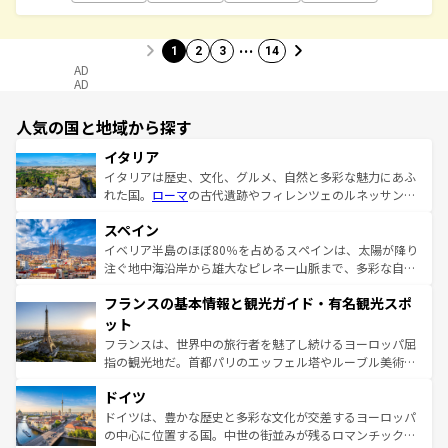
…
1
2
3
14
AD
AD
人気の国と地域から探す
イタリア
イタリアは歴史、文化、グルメ、自然と多彩な魅力にあふ
れた国。
ローマ
の古代遺跡やフィレンツェのルネッサンス
美術、ヴェネツィアの運河など、歴史あるスポットはもち
スペイン
ろん、トスカーナの美しい田園風景やアマルフィ海岸の絶
景など、自然景観も見逃せない。観光の合間には、本場の
イベリア半島のほぼ80％を占めるスペインは、太陽が降り
ピザやパスタなど、絶品のイタリア料理を堪能することも
注ぐ地中海沿岸から雄大なピレネー山脈まで、多彩な自然
できる。朝目覚めてから夜眠るまで、すべての瞬間を楽し
と文化が詰まったヨーロッパ屈指の旅行先だ。多様な地域
フランスの基本情報と観光ガイド・有名観光スポ
ませてくれるイタリアで、忘れられない旅をしてみよう！
文化が根付くこの国では、情熱的なフラメンコ、熱気あふ
なお、新着のイタリア情報は
コンテンツ一覧
を参照してほ
れる闘牛、そして美味しいタパスが生活の一部となってい
ット
しい。
る。首都マドリードの洗練された雰囲気や、バルセロナの
フランスは、世界中の旅行者を魅了し続けるヨーロッパ屈
アートに溢れた街角から、地方では古代ローマ遺跡や中世
指の観光地だ。首都パリのエッフェル塔やルーブル美術館
の城塞都市、穏やかなビーチリゾートまで多彩な表情を見
といった象徴的なスポットから、田舎町の古風な美しさま
せる。地方によって風土や気候が異なるスペインはその個
ドイツ
で、幅広い魅力が詰まっている。華麗な宮殿、歴史的な大
性で訪れる人を魅了する。 なお、新着のスペイン情報は
コ
聖堂、美しいビーチ、そして豊かな自然が、訪れる者を心
ドイツは、豊かな歴史と多彩な文化が交差するヨーロッパ
ンテンツ一覧
を参照してほしい。
から魅了する。また、フランスは美食の国としても知ら
の中心に位置する国。中世の街並みが残るロマンチック街