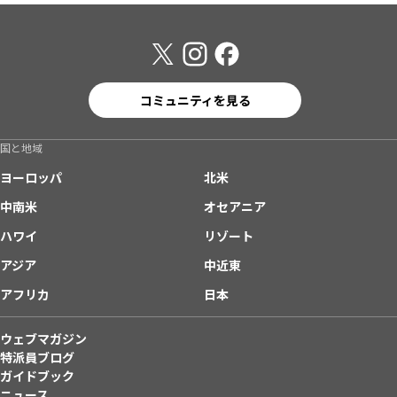
コミュニティを見る
国と地域
ヨーロッパ
北米
中南米
オセアニア
ハワイ
リゾート
アジア
中近東
アフリカ
日本
ウェブマガジン
特派員ブログ
ガイドブック
ニュース