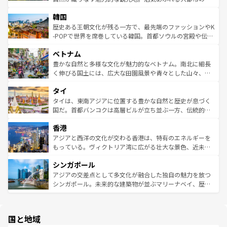
っている。訪れるたびに新しい発見と感動が待っているハ
ービーフなどの食文化も豊かで、美味しいものであふれて
北やノスタルジックな町並みが人気な九份（ジォウフェ
ワイを、存分に味わってほしい。 なお、新着のハワイ情報
韓国
いる。アクティビティも充実しており、サーフィンやダイ
ン）、静ひつな山岳地帯である台湾東部など、都市の喧騒
は
コンテンツ一覧
を参照してほしい。
ビング、ハイキングなど、アウトドア好きにはたまらな
と山間の静けさが共存しており、訪れる人に新しい発見と
歴史ある王朝文化が残る一方で、最先端のファッションやK
い。オーストラリアの多彩な魅力を存分に味わいつくそ
驚きをもたらしてくれる。また、奥深い台湾の食文化も魅
-POPで世界を席巻している韓国。首都ソウルの宮殿や伝統
う。 なお、新着のオーストラリア情報は
コンテンツ一覧
を
力で、夜市などの屋台グルメから高級料理、ヘルシーで美
家屋が並ぶエリアでは韓国の歴史と文化に浸ることがで
参照してほしい。
ベトナム
容にもいいと評判のスイーツなど、バラエティ豊かな料理
き、地方に足を延ばせば四季折々の自然美を楽しむことが
が味わえる。 なお、新着の台湾情報は
コンテンツ一覧
を参
できる。そして、キムチや焼肉、絶品のストリートフード
豊かな自然と多様な文化が魅力的なベトナム。南北に細長
照してほしい。
まで、さまざまな韓国料理が待っている。夜には、韓国な
く伸びる国土には、広大な田園風景や青々とした山々、世
らではのナイトライフも堪能できる。あたたかいホスピタ
界遺産に登録された壮大な自然景観が点在し、都市部では
タイ
リティに包まれながら、韓国の多彩な魅力を心ゆくまで味
急速な発展と共に伝統が息づく。ハノイの古い町並みやホ
わってみてほしい。 なお、新着の韓国情報は
コンテンツ一
ーチミン市のフランス統治時代の建物も、独特の雰囲気を
タイは、東南アジアに位置する豊かな自然と歴史が息づく
覧
を参照してほしい。
醸し出している。また、バラエティの豊かさとおいしさで
国だ。首都バンコクは高層ビルが立ち並ぶ一方、伝統的な
世界中の食通を魅了してやまないベトナム料理も魅力のひ
寺院や市場がいたるところに点在し、古きよき文化と現代
香港
とつ。フォーやバインミー、ベトナムコーヒーなどは、ぜ
の活気が交差している。北部ではチェンマイなどの山岳地
ひ現地で味わいたい。どの地域を訪れてもあたたかい人々
帯で自然と触れ合い、南部ではプーケットやクラビの美し
アジアと西洋の文化が交わる香港は、特有のエネルギーを
が旅行者を迎えてくれるので、きっと忘れられない旅にな
いビーチでリゾート気分を楽しむことができる。タイ料理
もっている。ヴィクトリア湾に広がる壮大な景色、近未来
るはずだ。 なお、新着のベトナム情報は
コンテンツ一覧
を
は世界的に有名で、屋台から高級レストランまで味覚を刺
的なアートスポット、そして歴史と現代が融合した町並
参照してほしい。
シンガポール
激する。気候は一年中温暖で、どの季節にも異なる楽しみ
み、どこを訪れても感動するはず。観光スポットが密集し
が待っている。親しみやすいタイの人々、仏教を中心とし
ており、効率よく見どころを回れるのも魅力。息をのむよ
アジアの交差点として多文化が融合した独自の魅力を放つ
た文化、そして多様な観光資源が、訪れる旅人を魅了し続
うな絶景から文化的な体験まで、香港を存分に楽しみ尽く
シンガポール。未来的な建築物が並ぶマリーナベイ、歴史
ける。 なお、新着のタイ情報は
コンテンツ一覧
を参照して
そう。 なお、新着の香港情報は
コンテンツ一覧
を参照して
と伝統を感じられるエスニックタウン、多数の緑豊かな公
ほしい。
ほしい。
園や自然保護区など、自然が調和した近代的な景観と文化
の多様性あふれるカラフルな町は、どこを歩いても新しい
国と地域
発見がある。さらに、治安のよさや充実した公共交通機関