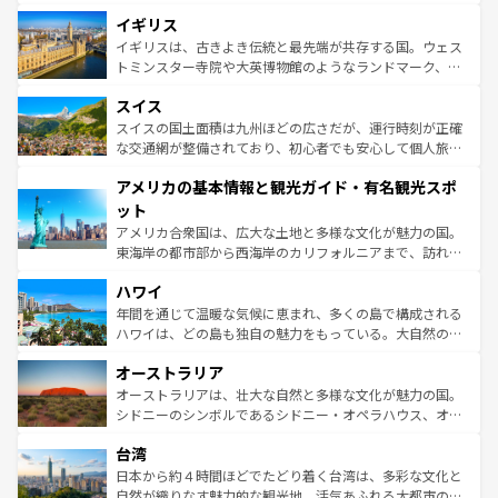
れ、フランス料理はユネスコ無形文化遺産にも登録されて
道から、未来を先取りするようなモダンな都市まで多様な
イギリス
いる。シャンパンの発祥地であるランス、プロヴァンスの
顔を持つこの国は、どこを歩いても飽きることがない。ベ
香り高いラベンダー畑など、多彩な楽しみ方が可能だ。さ
ルリンの文化的活気、バイエルン州のアルプスの絶景、そ
イギリスは、古きよき伝統と最先端が共存する国。ウェス
らに、パリ以外の地域にも魅力が溢れており、どの街角に
してライン川沿いのワイン畑といった風景は必見。ビール
トミンスター寺院や大英博物館のようなランドマーク、歴
も豊かな歴史と文化が息づいている。パリ以外の個性あふ
とソーセージを味わいながら地元の人と過ごす楽しい時間
史ある大学都市、美しい丘陵地帯や牧歌的な風景など、エ
れる地方に足を運ぶとそれぞれで全く異なる文化を体験で
スイス
は、お酒好きな人にはぜひ体験してほしい。 なお、新着の
リアごとに異なる魅力がある。また、優雅なアフタヌーン
きるだろう。 なお、新着のフランス情報は
コンテンツ一覧
ドイツ情報は
コンテンツ一覧
を参照してほしい。
ティー、ビール好きにはたまらない英国パブ、サッカー観
スイスの国土面積は九州ほどの広さだが、運行時刻が正確
を参照してほしい。
戦など、本場だからこそできる体験も豊富。イギリスを旅
な交通網が整備されており、初心者でも安心して個人旅行
して楽しみつくそう。 なお、新着のイギリス情報は
コンテ
を楽しめる。日本同様に時刻表どおりの旅が可能だ。中世
アメリカの基本情報と観光ガイド・有名観光スポ
ンツ一覧
を参照してほしい。
の建物がそのまま残る町や、スイスならではのユニークな
博物館もあり、アルプス観光だけでなく町歩きも満喫する
ット
ことができる。国民の所得が高いため物価も高いが、旅行
アメリカ合衆国は、広大な土地と多様な文化が魅力の国。
者向けの交通パス提供のサービスもあり、うまく活用すれ
東海岸の都市部から西海岸のカリフォルニアまで、訪れる
ば市内交通費無料で観光を楽しむこともできる。 なお、新
場所ごとに異なる風景と体験が待っている。ニューヨーク
着のスイス情報は
コンテンツ一覧
を参照してほしい。
ハワイ
のような巨大都市は、観光、ショッピング、エンターテイ
ンメントが詰まった刺激的なスポットだ。一方、アメリカ
年間を通じて温暖な気候に恵まれ、多くの島で構成される
西部には大自然が広がり、グランドキャニオンやイエロー
ハワイは、どの島も独自の魅力をもっている。大自然の神
ストーン国立公園といった絶景が堪能できる。さらに、南
秘を感じたいなら、火山が生み出した壮大な景観を誇るハ
オーストラリア
部のニューオーリンズでは、音楽と美食が融合した独特の
ワイ島は見逃せない。また、定番の観光地といえばオアフ
文化が魅力。旅行者はアメリカの各地域で異なる魅力を楽
島だが、静かな自然を求めるならマウイ島やカウアイ島が
オーストラリアは、壮大な自然と多様な文化が魅力の国。
しみながら、その多様性と豊かな歴史を感じることができ
おすすめ。エメラルドグリーンに輝く海をはじめ、豊かな
シドニーのシンボルであるシドニー・オペラハウス、オー
るだろう。車でのロードトリップや列車の旅も、アメリカ
文化や歴史が息づいている。「アロハスピリット」と呼ば
ストラリア東海岸北部に広がる大サンゴ礁地帯グレートバ
ならではの贅沢な旅のスタイルだ。 なお、新着のアメリカ
台湾
れるおもてなしの心で訪れる人々を迎えてくれるハワイの
リアリーフや大陸中央部にそびえるウルル（エアーズロッ
情報は
コンテンツ一覧
を参照してほしい。
人々、おいしいローカルフードやハワイアンミュージッ
ク）、タスマニアの美しい原生林やケアンズの熱帯雨林な
日本から約４時間ほどでたどり着く台湾は、多彩な文化と
ク、伝統的なフラダンスなど、すべてがハワイの魅力を彩
ど、見どころがたくさん。また、カフェやワイン、オージ
自然が織りなす魅力的な観光地。活気あふれる大都市の台