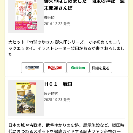
御朱印はじめました 関東の神社 週
末開運さんぽ
御朱印
2016.12.22 発売
大ヒット「地球の歩き方 御朱印シリーズ」では初めてのコミ
ックエッセイ。イラストレーター柴田かおるが書きおろしまし
た
詳細を見る
Ｈ０１ 戦国
歴史時代
2025.10.23 発売
日本の城や古戦場、武将ゆかりの史跡、展示施設など、戦国時
代にまつわるスポットを徹底ガイドする歴史ファン必携の一