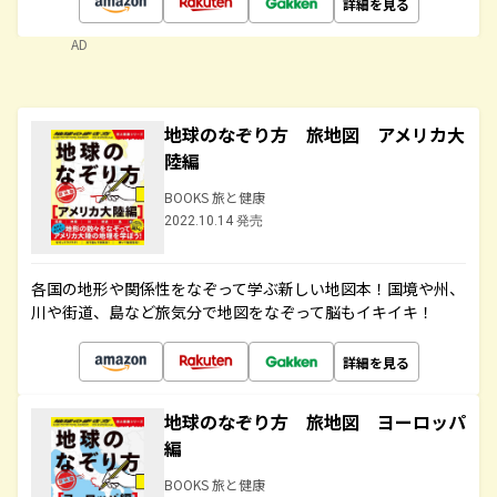
詳細を見る
AD
地球のなぞり方 旅地図 アメリカ大
陸編
BOOKS 旅と健康
2022.10.14 発売
各国の地形や関係性をなぞって学ぶ新しい地図本！国境や州、
川や街道、島など旅気分で地図をなぞって脳もイキイキ！
詳細を見る
地球のなぞり方 旅地図 ヨーロッパ
編
BOOKS 旅と健康