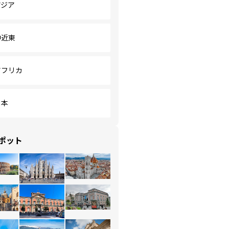
アジア
中近東
アフリカ
日本
ポット