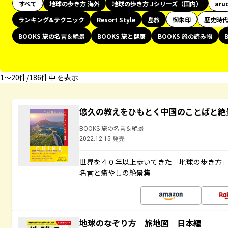
すべて
地球の歩き方 海外
地球の歩き方 Jシリーズ（国内）
aru
ランキング&テクニック
Resort Style
島旅
御朱印
歴史時
BOOKS 旅の名言＆絶景
BOOKS 旅と健康
BOOKS 旅の読み物
1〜20件/186件中 を表示
悠久の教えをひもとく中国のことばと絶
BOOKS 旅の名言＆絶景
2022.12.15 発売
世界を４０年以上歩いてきた「地球の歩き方
名言と癒やしの絶景集
地球のなぞり方 旅地図 日本編