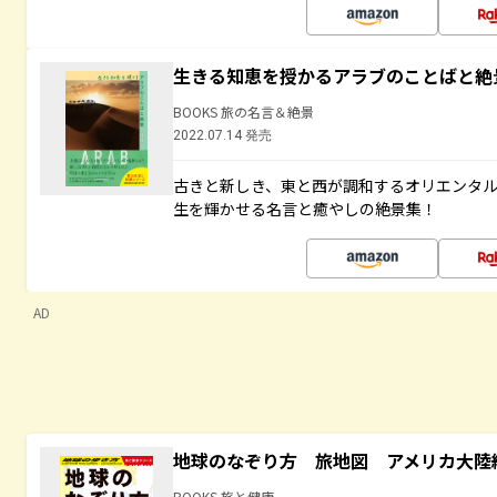
生きる知恵を授かるアラブのことばと絶
BOOKS 旅の名言＆絶景
2022.07.14 発売
古きと新しき、東と西が調和するオリエンタ
生を輝かせる名言と癒やしの絶景集！
AD
地球のなぞり方 旅地図 アメリカ大陸
BOOKS 旅と健康