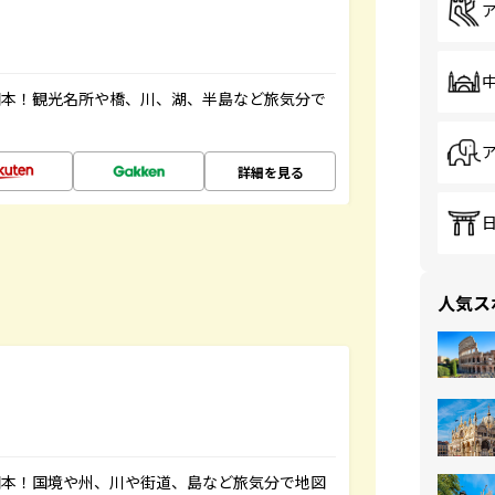
図本！観光名所や橋、川、湖、半島など旅気分で
詳細を見る
人気ス
図本！国境や州、川や街道、島など旅気分で地図