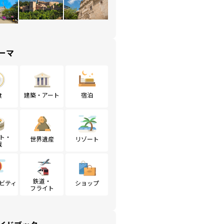
ーマ
食
建築・アート
宿泊
ト・
世界遺産
リゾート
戦
鉄道・
ビティ
ショップ
フライト