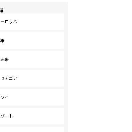
域
ヨーロッパ
北米
中南米
オセアニア
ハワイ
リゾート