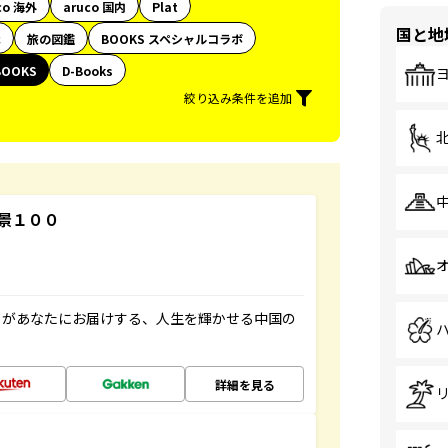
co 海外
aruco 国内
Plat
国と地
代
旅の図鑑
BOOKS スペシャルコラボ
BOOKS
D-Books
絞り込み条件を追加
景１００
」があなたにお届けする、人生を輝かせる中国の
詳細を見る