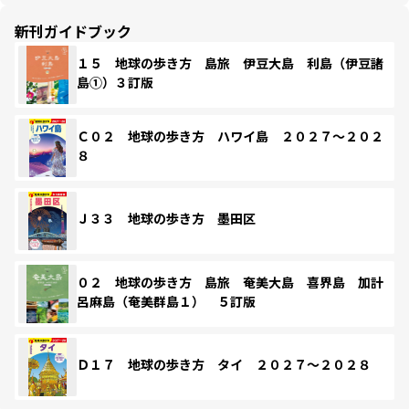
新刊ガイドブック
１５ 地球の歩き方 島旅 伊豆大島 利島（伊豆諸
島①）３訂版
Ｃ０２ 地球の歩き方 ハワイ島 ２０２７～２０２
８
Ｊ３３ 地球の歩き方 墨田区
０２ 地球の歩き方 島旅 奄美大島 喜界島 加計
呂麻島（奄美群島１） ５訂版
Ｄ１７ 地球の歩き方 タイ ２０２７～２０２８