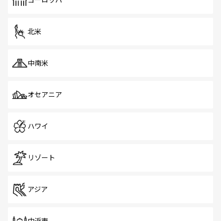
ヨーロッパ
だ。訪れる人を飽きさせないシンガポールで、多様な魅力
を体感しよう。 なお、新着のシンガポール情報は
コンテン
ツ一覧
を参照してほしい。
北米
中南米
オセアニア
ハワイ
リゾート
アジア