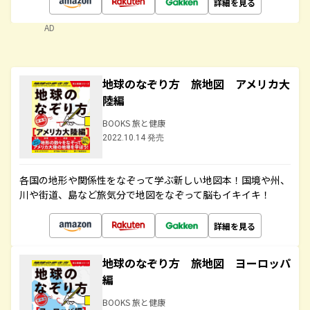
詳細を見る
AD
地球のなぞり方 旅地図 アメリカ大
陸編
BOOKS 旅と健康
2022.10.14 発売
各国の地形や関係性をなぞって学ぶ新しい地図本！国境や州、
川や街道、島など旅気分で地図をなぞって脳もイキイキ！
詳細を見る
地球のなぞり方 旅地図 ヨーロッパ
編
BOOKS 旅と健康