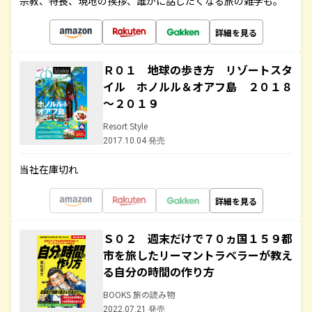
宗教、特長、現地の挨拶、誰かに話したくなる旅の雑学も。
詳細を見る
Ｒ０１ 地球の歩き方 リゾートスタ
イル ホノルル＆オアフ島 ２０１８
～２０１９
Resort Style
2017.10.04 発売
当社在庫切れ
詳細を見る
Ｓ０２ 週末だけで７０ヵ国１５９都
市を旅したリーマントラベラーが教え
る自分の時間の作り方
BOOKS 旅の読み物
2022.07.21 発売