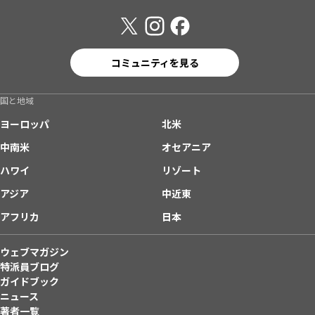
コミュニティを見る
国と地域
ヨーロッパ
北米
中南米
オセアニア
ハワイ
リゾート
アジア
中近東
アフリカ
日本
ウェブマガジン
特派員ブログ
ガイドブック
ニュース
著者一覧