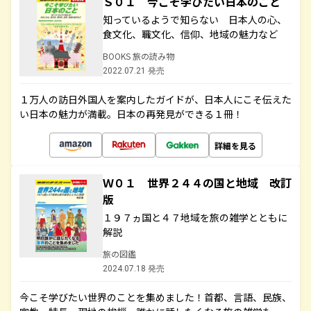
Ｓ０１ 今こそ学びたい日本のこと
知っているようで知らない 日本人の心、
食文化、職文化、信仰、地域の魅力など
BOOKS 旅の読み物
2022.07.21 発売
１万人の訪日外国人を案内したガイドが、日本人にこそ伝えた
い日本の魅力が満載。日本の再発見ができる１冊！
詳細を見る
Ｗ０１ 世界２４４の国と地域 改訂
版
１９７ヵ国と４７地域を旅の雑学とともに
解説
旅の図鑑
2024.07.18 発売
今こそ学びたい世界のことを集めました！首都、言語、民族、