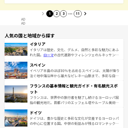
…
1
2
3
11
AD
AD
人気の国と地域から探す
イタリア
イタリアは歴史、文化、グルメ、自然と多彩な魅力にあふ
れた国。
ローマ
の古代遺跡やフィレンツェのルネッサンス
美術、ヴェネツィアの運河など、歴史あるスポットはもち
スペイン
ろん、トスカーナの美しい田園風景やアマルフィ海岸の絶
景など、自然景観も見逃せない。観光の合間には、本場の
イベリア半島のほぼ80％を占めるスペインは、太陽が降り
ピザやパスタなど、絶品のイタリア料理を堪能することも
注ぐ地中海沿岸から雄大なピレネー山脈まで、多彩な自然
できる。朝目覚めてから夜眠るまで、すべての瞬間を楽し
と文化が詰まったヨーロッパ屈指の旅行先だ。多様な地域
フランスの基本情報と観光ガイド・有名観光スポ
ませてくれるイタリアで、忘れられない旅をしてみよう！
文化が根付くこの国では、情熱的なフラメンコ、熱気あふ
なお、新着のイタリア情報は
コンテンツ一覧
を参照してほ
れる闘牛、そして美味しいタパスが生活の一部となってい
ット
しい。
る。首都マドリードの洗練された雰囲気や、バルセロナの
フランスは、世界中の旅行者を魅了し続けるヨーロッパ屈
アートに溢れた街角から、地方では古代ローマ遺跡や中世
指の観光地だ。首都パリのエッフェル塔やルーブル美術館
の城塞都市、穏やかなビーチリゾートまで多彩な表情を見
といった象徴的なスポットから、田舎町の古風な美しさま
せる。地方によって風土や気候が異なるスペインはその個
ドイツ
で、幅広い魅力が詰まっている。華麗な宮殿、歴史的な大
性で訪れる人を魅了する。 なお、新着のスペイン情報は
コ
聖堂、美しいビーチ、そして豊かな自然が、訪れる者を心
ドイツは、豊かな歴史と多彩な文化が交差するヨーロッパ
ンテンツ一覧
を参照してほしい。
から魅了する。また、フランスは美食の国としても知ら
の中心に位置する国。中世の街並みが残るロマンチック街