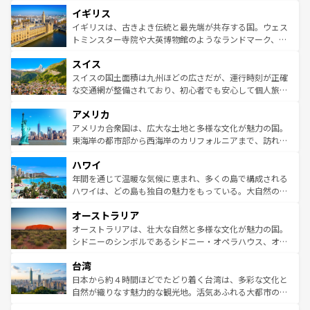
れ、フランス料理はユネスコ無形文化遺産にも登録されて
道から、未来を先取りするようなモダンな都市まで多様な
イギリス
いる。シャンパンの発祥地であるランス、プロヴァンスの
顔を持つこの国は、どこを歩いても飽きることがない。ベ
香り高いラベンダー畑など、多彩な楽しみ方が可能だ。さ
ルリンの文化的活気、バイエルン州のアルプスの絶景、そ
イギリスは、古きよき伝統と最先端が共存する国。ウェス
らに、パリ以外の地域にも魅力が溢れており、どの街角に
してライン川沿いのワイン畑といった風景は必見。ビール
トミンスター寺院や大英博物館のようなランドマーク、歴
も豊かな歴史と文化が息づいている。パリ以外の個性あふ
とソーセージを味わいながら地元の人と過ごす楽しい時間
史ある大学都市、美しい丘陵地帯や牧歌的な風景など、エ
れる地方に足を運ぶとそれぞれで全く異なる文化を体験で
スイス
は、お酒好きな人にはぜひ体験してほしい。 なお、新着の
リアごとに異なる魅力がある。また、優雅なアフタヌーン
きるだろう。 なお、新着のフランス情報は
コンテンツ一覧
ドイツ情報は
コンテンツ一覧
を参照してほしい。
ティー、ビール好きにはたまらない英国パブ、サッカー観
スイスの国土面積は九州ほどの広さだが、運行時刻が正確
を参照してほしい。
戦など、本場だからこそできる体験も豊富。イギリスを旅
な交通網が整備されており、初心者でも安心して個人旅行
して楽しみつくそう。 なお、新着のイギリス情報は
コンテ
を楽しめる。日本同様に時刻表どおりの旅が可能だ。中世
アメリカ
ンツ一覧
を参照してほしい。
の建物がそのまま残る町や、スイスならではのユニークな
博物館もあり、アルプス観光だけでなく町歩きも満喫する
アメリカ合衆国は、広大な土地と多様な文化が魅力の国。
ことができる。国民の所得が高いため物価も高いが、旅行
東海岸の都市部から西海岸のカリフォルニアまで、訪れる
者向けの交通パス提供のサービスもあり、うまく活用すれ
場所ごとに異なる風景と体験が待っている。ニューヨーク
ハワイ
ば市内交通費無料で観光を楽しむこともできる。 なお、新
のような巨大都市は、観光、ショッピング、エンターテイ
着のスイス情報は
コンテンツ一覧
を参照してほしい。
ンメントが詰まった刺激的なスポットだ。一方、アメリカ
年間を通じて温暖な気候に恵まれ、多くの島で構成される
西部には大自然が広がり、グランドキャニオンやイエロー
ハワイは、どの島も独自の魅力をもっている。大自然の神
ストーン国立公園といった絶景が堪能できる。さらに、南
秘を感じたいなら、火山が生み出した壮大な景観を誇るハ
オーストラリア
部のニューオーリンズでは、音楽と美食が融合した独特の
ワイ島は見逃せない。また、定番の観光地といえばオアフ
文化が魅力。旅行者はアメリカの各地域で異なる魅力を楽
島だが、静かな自然を求めるならマウイ島やカウアイ島が
オーストラリアは、壮大な自然と多様な文化が魅力の国。
しみながら、その多様性と豊かな歴史を感じることができ
おすすめ。エメラルドグリーンに輝く海をはじめ、豊かな
シドニーのシンボルであるシドニー・オペラハウス、オー
るだろう。車でのロードトリップや列車の旅も、アメリカ
文化や歴史が息づいている。「アロハスピリット」と呼ば
ストラリア東海岸北部に広がる大サンゴ礁地帯グレートバ
ならではの贅沢な旅のスタイルだ。 なお、新着のアメリカ
台湾
れるおもてなしの心で訪れる人々を迎えてくれるハワイの
リアリーフや大陸中央部にそびえるウルル（エアーズロッ
情報は
コンテンツ一覧
を参照してほしい。
人々、おいしいローカルフードやハワイアンミュージッ
ク）、タスマニアの美しい原生林やケアンズの熱帯雨林な
日本から約４時間ほどでたどり着く台湾は、多彩な文化と
ク、伝統的なフラダンスなど、すべてがハワイの魅力を彩
ど、見どころがたくさん。また、カフェやワイン、オージ
自然が織りなす魅力的な観光地。活気あふれる大都市の台
っている。訪れるたびに新しい発見と感動が待っているハ
ービーフなどの食文化も豊かで、美味しいものであふれて
北やノスタルジックな町並みが人気な九份（ジォウフェ