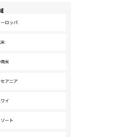
域
ヨーロッパ
北米
中南米
オセアニア
ハワイ
リゾート