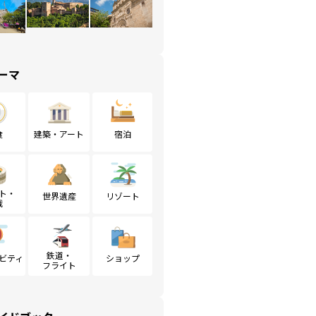
ーマ
食
建築・アート
宿泊
ト・
世界遺産
リゾート
戦
鉄道・
ビティ
ショップ
フライト