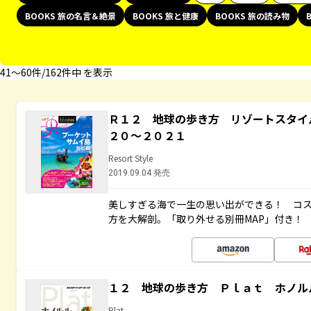
BOOKS 旅の名言＆絶景
BOOKS 旅と健康
BOOKS 旅の読み物
41〜60件/162件中 を表示
Ｒ１２ 地球の歩き方 リゾートスタイ
２０～２０２１
Resort Style
2019.09.04 発売
美しすぎる海で一生の思い出ができる！ コ
方を大解剖。「取り外せる別冊MAP」付き！
１２ 地球の歩き方 Ｐｌａｔ ホノル
Plat