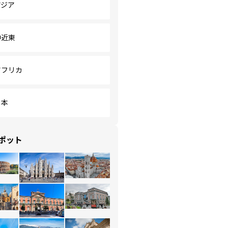
アジア
中近東
アフリカ
日本
ポット