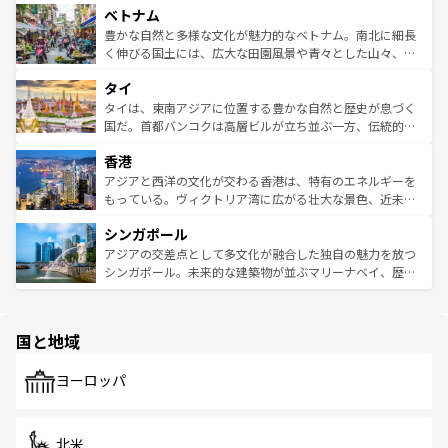
参照してほしい。
ベトナム
容にもいいと評判のスイーツなど、バラエティ豊かな料理
き、地方に足を延ばせば四季折々の自然美を楽しむことが
が味わえる。 なお、新着の台湾情報は
コンテンツ一覧
を参
できる。そして、キムチや焼肉、絶品のストリートフード
豊かな自然と多様な文化が魅力的なベトナム。南北に細長
照してほしい。
まで、さまざまな韓国料理が待っている。夜には、韓国な
く伸びる国土には、広大な田園風景や青々とした山々、世
らではのナイトライフも堪能できる。あたたかいホスピタ
界遺産に登録された壮大な自然景観が点在し、都市部では
タイ
リティに包まれながら、韓国の多彩な魅力を心ゆくまで味
急速な発展と共に伝統が息づく。ハノイの古い町並みやホ
わってみてほしい。 なお、新着の韓国情報は
コンテンツ一
ーチミン市のフランス統治時代の建物も、独特の雰囲気を
タイは、東南アジアに位置する豊かな自然と歴史が息づく
覧
を参照してほしい。
醸し出している。また、バラエティの豊かさとおいしさで
国だ。首都バンコクは高層ビルが立ち並ぶ一方、伝統的な
世界中の食通を魅了してやまないベトナム料理も魅力のひ
寺院や市場がいたるところに点在し、古きよき文化と現代
香港
とつ。フォーやバインミー、ベトナムコーヒーなどは、ぜ
の活気が交差している。北部ではチェンマイなどの山岳地
ひ現地で味わいたい。どの地域を訪れてもあたたかい人々
帯で自然と触れ合い、南部ではプーケットやクラビの美し
アジアと西洋の文化が交わる香港は、特有のエネルギーを
が旅行者を迎えてくれるので、きっと忘れられない旅にな
いビーチでリゾート気分を楽しむことができる。タイ料理
もっている。ヴィクトリア湾に広がる壮大な景色、近未来
るはずだ。 なお、新着のベトナム情報は
コンテンツ一覧
を
は世界的に有名で、屋台から高級レストランまで味覚を刺
的なアートスポット、そして歴史と現代が融合した町並
参照してほしい。
シンガポール
激する。気候は一年中温暖で、どの季節にも異なる楽しみ
み、どこを訪れても感動するはず。観光スポットが密集し
が待っている。親しみやすいタイの人々、仏教を中心とし
ており、効率よく見どころを回れるのも魅力。息をのむよ
アジアの交差点として多文化が融合した独自の魅力を放つ
た文化、そして多様な観光資源が、訪れる旅人を魅了し続
うな絶景から文化的な体験まで、香港を存分に楽しみ尽く
シンガポール。未来的な建築物が並ぶマリーナベイ、歴史
ける。 なお、新着のタイ情報は
コンテンツ一覧
を参照して
そう。 なお、新着の香港情報は
コンテンツ一覧
を参照して
と伝統を感じられるエスニックタウン、多数の緑豊かな公
ほしい。
ほしい。
園や自然保護区など、自然が調和した近代的な景観と文化
の多様性あふれるカラフルな町は、どこを歩いても新しい
国と地域
発見がある。さらに、治安のよさや充実した公共交通機関
も、旅行者にとっては魅力的なポイント。グルメも豊富
で、ホーカーズは地元の風情を楽しめる外せないスポット
ヨーロッパ
だ。訪れる人を飽きさせないシンガポールで、多様な魅力
を体感しよう。 なお、新着のシンガポール情報は
コンテン
ツ一覧
を参照してほしい。
北米