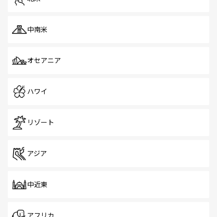
中南米
オセアニア
ハワイ
リゾート
アジア
中近東
アフリカ