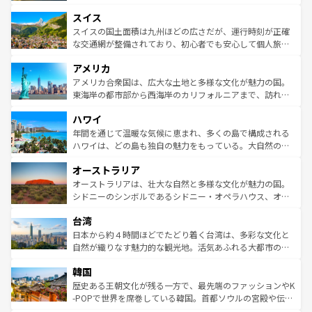
も豊かな歴史と文化が息づいている。パリ以外の個性あふ
とソーセージを味わいながら地元の人と過ごす楽しい時間
史ある大学都市、美しい丘陵地帯や牧歌的な風景など、エ
れる地方に足を運ぶとそれぞれで全く異なる文化を体験で
スイス
は、お酒好きな人にはぜひ体験してほしい。 なお、新着の
リアごとに異なる魅力がある。また、優雅なアフタヌーン
きるだろう。 なお、新着のフランス情報は
コンテンツ一覧
ドイツ情報は
コンテンツ一覧
を参照してほしい。
ティー、ビール好きにはたまらない英国パブ、サッカー観
スイスの国土面積は九州ほどの広さだが、運行時刻が正確
を参照してほしい。
戦など、本場だからこそできる体験も豊富。イギリスを旅
な交通網が整備されており、初心者でも安心して個人旅行
して楽しみつくそう。 なお、新着のイギリス情報は
コンテ
を楽しめる。日本同様に時刻表どおりの旅が可能だ。中世
アメリカ
ンツ一覧
を参照してほしい。
の建物がそのまま残る町や、スイスならではのユニークな
博物館もあり、アルプス観光だけでなく町歩きも満喫する
アメリカ合衆国は、広大な土地と多様な文化が魅力の国。
ことができる。国民の所得が高いため物価も高いが、旅行
東海岸の都市部から西海岸のカリフォルニアまで、訪れる
者向けの交通パス提供のサービスもあり、うまく活用すれ
場所ごとに異なる風景と体験が待っている。ニューヨーク
ハワイ
ば市内交通費無料で観光を楽しむこともできる。 なお、新
のような巨大都市は、観光、ショッピング、エンターテイ
着のスイス情報は
コンテンツ一覧
を参照してほしい。
ンメントが詰まった刺激的なスポットだ。一方、アメリカ
年間を通じて温暖な気候に恵まれ、多くの島で構成される
西部には大自然が広がり、グランドキャニオンやイエロー
ハワイは、どの島も独自の魅力をもっている。大自然の神
ストーン国立公園といった絶景が堪能できる。さらに、南
秘を感じたいなら、火山が生み出した壮大な景観を誇るハ
オーストラリア
部のニューオーリンズでは、音楽と美食が融合した独特の
ワイ島は見逃せない。また、定番の観光地といえばオアフ
文化が魅力。旅行者はアメリカの各地域で異なる魅力を楽
島だが、静かな自然を求めるならマウイ島やカウアイ島が
オーストラリアは、壮大な自然と多様な文化が魅力の国。
しみながら、その多様性と豊かな歴史を感じることができ
おすすめ。エメラルドグリーンに輝く海をはじめ、豊かな
シドニーのシンボルであるシドニー・オペラハウス、オー
るだろう。車でのロードトリップや列車の旅も、アメリカ
文化や歴史が息づいている。「アロハスピリット」と呼ば
ストラリア東海岸北部に広がる大サンゴ礁地帯グレートバ
ならではの贅沢な旅のスタイルだ。 なお、新着のアメリカ
台湾
れるおもてなしの心で訪れる人々を迎えてくれるハワイの
リアリーフや大陸中央部にそびえるウルル（エアーズロッ
情報は
コンテンツ一覧
を参照してほしい。
人々、おいしいローカルフードやハワイアンミュージッ
ク）、タスマニアの美しい原生林やケアンズの熱帯雨林な
日本から約４時間ほどでたどり着く台湾は、多彩な文化と
ク、伝統的なフラダンスなど、すべてがハワイの魅力を彩
ど、見どころがたくさん。また、カフェやワイン、オージ
自然が織りなす魅力的な観光地。活気あふれる大都市の台
っている。訪れるたびに新しい発見と感動が待っているハ
ービーフなどの食文化も豊かで、美味しいものであふれて
北やノスタルジックな町並みが人気な九份（ジォウフェ
ワイを、存分に味わってほしい。 なお、新着のハワイ情報
韓国
いる。アクティビティも充実しており、サーフィンやダイ
ン）、静ひつな山岳地帯である台湾東部など、都市の喧騒
は
コンテンツ一覧
を参照してほしい。
ビング、ハイキングなど、アウトドア好きにはたまらな
と山間の静けさが共存しており、訪れる人に新しい発見と
歴史ある王朝文化が残る一方で、最先端のファッションやK
い。オーストラリアの多彩な魅力を存分に味わいつくそ
驚きをもたらしてくれる。また、奥深い台湾の食文化も魅
-POPで世界を席巻している韓国。首都ソウルの宮殿や伝統
う。 なお、新着のオーストラリア情報は
コンテンツ一覧
を
力で、夜市などの屋台グルメから高級料理、ヘルシーで美
家屋が並ぶエリアでは韓国の歴史と文化に浸ることがで