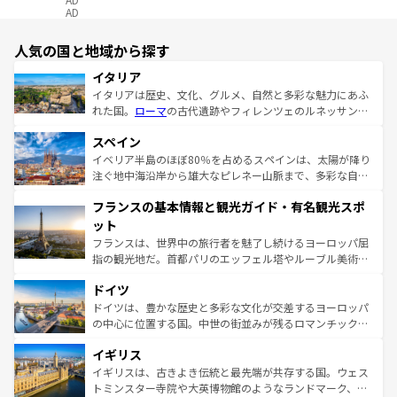
AD
人気の国と地域から探す
イタリア
イタリアは歴史、文化、グルメ、自然と多彩な魅力にあふ
れた国。
ローマ
の古代遺跡やフィレンツェのルネッサンス
美術、ヴェネツィアの運河など、歴史あるスポットはもち
スペイン
ろん、トスカーナの美しい田園風景やアマルフィ海岸の絶
景など、自然景観も見逃せない。観光の合間には、本場の
イベリア半島のほぼ80％を占めるスペインは、太陽が降り
ピザやパスタなど、絶品のイタリア料理を堪能することも
注ぐ地中海沿岸から雄大なピレネー山脈まで、多彩な自然
できる。朝目覚めてから夜眠るまで、すべての瞬間を楽し
と文化が詰まったヨーロッパ屈指の旅行先だ。多様な地域
フランスの基本情報と観光ガイド・有名観光スポ
ませてくれるイタリアで、忘れられない旅をしてみよう！
文化が根付くこの国では、情熱的なフラメンコ、熱気あふ
なお、新着のイタリア情報は
コンテンツ一覧
を参照してほ
れる闘牛、そして美味しいタパスが生活の一部となってい
ット
しい。
る。首都マドリードの洗練された雰囲気や、バルセロナの
フランスは、世界中の旅行者を魅了し続けるヨーロッパ屈
アートに溢れた街角から、地方では古代ローマ遺跡や中世
指の観光地だ。首都パリのエッフェル塔やルーブル美術館
の城塞都市、穏やかなビーチリゾートまで多彩な表情を見
といった象徴的なスポットから、田舎町の古風な美しさま
せる。地方によって風土や気候が異なるスペインはその個
ドイツ
で、幅広い魅力が詰まっている。華麗な宮殿、歴史的な大
性で訪れる人を魅了する。 なお、新着のスペイン情報は
コ
聖堂、美しいビーチ、そして豊かな自然が、訪れる者を心
ドイツは、豊かな歴史と多彩な文化が交差するヨーロッパ
ンテンツ一覧
を参照してほしい。
から魅了する。また、フランスは美食の国としても知ら
の中心に位置する国。中世の街並みが残るロマンチック街
れ、フランス料理はユネスコ無形文化遺産にも登録されて
道から、未来を先取りするようなモダンな都市まで多様な
イギリス
いる。シャンパンの発祥地であるランス、プロヴァンスの
顔を持つこの国は、どこを歩いても飽きることがない。ベ
香り高いラベンダー畑など、多彩な楽しみ方が可能だ。さ
ルリンの文化的活気、バイエルン州のアルプスの絶景、そ
イギリスは、古きよき伝統と最先端が共存する国。ウェス
らに、パリ以外の地域にも魅力が溢れており、どの街角に
してライン川沿いのワイン畑といった風景は必見。ビール
トミンスター寺院や大英博物館のようなランドマーク、歴