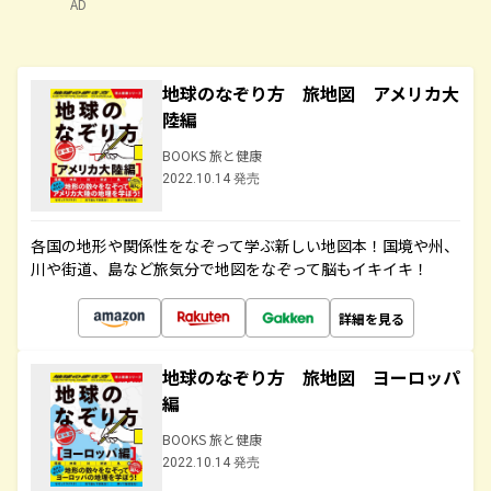
AD
地球のなぞり方 旅地図 アメリカ大
陸編
BOOKS 旅と健康
2022.10.14 発売
各国の地形や関係性をなぞって学ぶ新しい地図本！国境や州、
川や街道、島など旅気分で地図をなぞって脳もイキイキ！
詳細を見る
地球のなぞり方 旅地図 ヨーロッパ
編
BOOKS 旅と健康
2022.10.14 発売