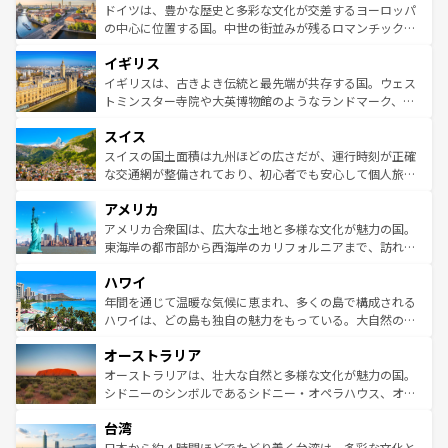
性で訪れる人を魅了する。 なお、新着のスペイン情報は
コ
聖堂、美しいビーチ、そして豊かな自然が、訪れる者を心
ドイツは、豊かな歴史と多彩な文化が交差するヨーロッパ
ンテンツ一覧
を参照してほしい。
から魅了する。また、フランスは美食の国としても知ら
の中心に位置する国。中世の街並みが残るロマンチック街
れ、フランス料理はユネスコ無形文化遺産にも登録されて
道から、未来を先取りするようなモダンな都市まで多様な
イギリス
いる。シャンパンの発祥地であるランス、プロヴァンスの
顔を持つこの国は、どこを歩いても飽きることがない。ベ
香り高いラベンダー畑など、多彩な楽しみ方が可能だ。さ
ルリンの文化的活気、バイエルン州のアルプスの絶景、そ
イギリスは、古きよき伝統と最先端が共存する国。ウェス
らに、パリ以外の地域にも魅力が溢れており、どの街角に
してライン川沿いのワイン畑といった風景は必見。ビール
トミンスター寺院や大英博物館のようなランドマーク、歴
も豊かな歴史と文化が息づいている。パリ以外の個性あふ
とソーセージを味わいながら地元の人と過ごす楽しい時間
史ある大学都市、美しい丘陵地帯や牧歌的な風景など、エ
れる地方に足を運ぶとそれぞれで全く異なる文化を体験で
スイス
は、お酒好きな人にはぜひ体験してほしい。 なお、新着の
リアごとに異なる魅力がある。また、優雅なアフタヌーン
きるだろう。 なお、新着のフランス情報は
コンテンツ一覧
ドイツ情報は
コンテンツ一覧
を参照してほしい。
ティー、ビール好きにはたまらない英国パブ、サッカー観
スイスの国土面積は九州ほどの広さだが、運行時刻が正確
を参照してほしい。
戦など、本場だからこそできる体験も豊富。イギリスを旅
な交通網が整備されており、初心者でも安心して個人旅行
して楽しみつくそう。 なお、新着のイギリス情報は
コンテ
を楽しめる。日本同様に時刻表どおりの旅が可能だ。中世
アメリカ
ンツ一覧
を参照してほしい。
の建物がそのまま残る町や、スイスならではのユニークな
博物館もあり、アルプス観光だけでなく町歩きも満喫する
アメリカ合衆国は、広大な土地と多様な文化が魅力の国。
ことができる。国民の所得が高いため物価も高いが、旅行
東海岸の都市部から西海岸のカリフォルニアまで、訪れる
者向けの交通パス提供のサービスもあり、うまく活用すれ
場所ごとに異なる風景と体験が待っている。ニューヨーク
ハワイ
ば市内交通費無料で観光を楽しむこともできる。 なお、新
のような巨大都市は、観光、ショッピング、エンターテイ
着のスイス情報は
コンテンツ一覧
を参照してほしい。
ンメントが詰まった刺激的なスポットだ。一方、アメリカ
年間を通じて温暖な気候に恵まれ、多くの島で構成される
西部には大自然が広がり、グランドキャニオンやイエロー
ハワイは、どの島も独自の魅力をもっている。大自然の神
ストーン国立公園といった絶景が堪能できる。さらに、南
秘を感じたいなら、火山が生み出した壮大な景観を誇るハ
オーストラリア
部のニューオーリンズでは、音楽と美食が融合した独特の
ワイ島は見逃せない。また、定番の観光地といえばオアフ
文化が魅力。旅行者はアメリカの各地域で異なる魅力を楽
島だが、静かな自然を求めるならマウイ島やカウアイ島が
オーストラリアは、壮大な自然と多様な文化が魅力の国。
しみながら、その多様性と豊かな歴史を感じることができ
おすすめ。エメラルドグリーンに輝く海をはじめ、豊かな
シドニーのシンボルであるシドニー・オペラハウス、オー
るだろう。車でのロードトリップや列車の旅も、アメリカ
文化や歴史が息づいている。「アロハスピリット」と呼ば
ストラリア東海岸北部に広がる大サンゴ礁地帯グレートバ
ならではの贅沢な旅のスタイルだ。 なお、新着のアメリカ
台湾
れるおもてなしの心で訪れる人々を迎えてくれるハワイの
リアリーフや大陸中央部にそびえるウルル（エアーズロッ
情報は
コンテンツ一覧
を参照してほしい。
人々、おいしいローカルフードやハワイアンミュージッ
ク）、タスマニアの美しい原生林やケアンズの熱帯雨林な
日本から約４時間ほどでたどり着く台湾は、多彩な文化と