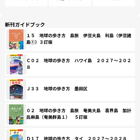
新刊ガイドブック
１５ 地球の歩き方 島旅 伊豆大島 利島（伊豆諸
島①）３訂版
Ｃ０２ 地球の歩き方 ハワイ島 ２０２７～２０２
８
Ｊ３３ 地球の歩き方 墨田区
０２ 地球の歩き方 島旅 奄美大島 喜界島 加計
呂麻島（奄美群島１） ５訂版
Ｄ１７ 地球の歩き方 タイ ２０２７～２０２８