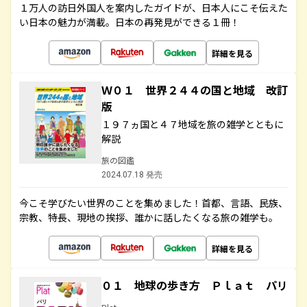
１万人の訪日外国人を案内したガイドが、日本人にこそ伝えた
い日本の魅力が満載。日本の再発見ができる１冊！
詳細を見る
Ｗ０１ 世界２４４の国と地域 改訂
版
１９７ヵ国と４７地域を旅の雑学とともに
解説
旅の図鑑
2024.07.18 発売
今こそ学びたい世界のことを集めました！首都、言語、民族、
宗教、特長、現地の挨拶、誰かに話したくなる旅の雑学も。
詳細を見る
０１ 地球の歩き方 Ｐｌａｔ パリ