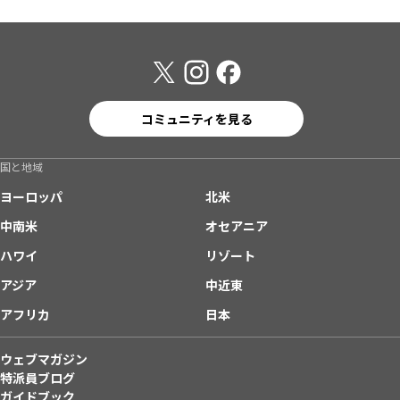
コミュニティを見る
国と地域
ヨーロッパ
北米
中南米
オセアニア
ハワイ
リゾート
アジア
中近東
アフリカ
日本
ウェブマガジン
特派員ブログ
ガイドブック