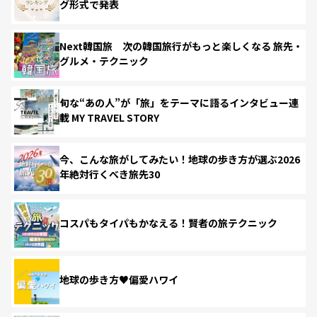
グ形式で発表
Next韓国旅 次の韓国旅行がもっと楽しくなる 旅先・
グルメ・テクニック
旬な“あの人”が「旅」をテーマに語るインタビュー連
載 MY TRAVEL STORY
今、こんな旅がしてみたい！地球の歩き方が選ぶ2026
年絶対行くべき旅先30
コスパもタイパもかなえる！賢者の旅テクニック
地球の歩き方♥偏愛ハワイ