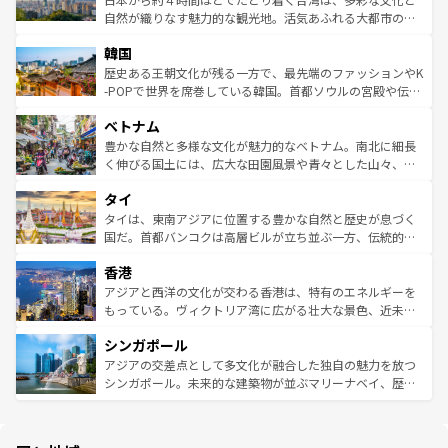
ク、伝統的なフラダンスなど、すべてがハワイの魅力を彩
ど、見どころがたくさん。また、カフェやワイン、オージ
自然が織りなす魅力的な観光地。活気あふれる大都市の台
っている。訪れるたびに新しい発見と感動が待っているハ
ービーフなどの食文化も豊かで、美味しいものであふれて
北やノスタルジックな町並みが人気な九份（ジォウフェ
ワイを、存分に味わってほしい。 なお、新着のハワイ情報
韓国
いる。アクティビティも充実しており、サーフィンやダイ
ン）、静ひつな山岳地帯である台湾東部など、都市の喧騒
は
コンテンツ一覧
を参照してほしい。
ビング、ハイキングなど、アウトドア好きにはたまらな
と山間の静けさが共存しており、訪れる人に新しい発見と
歴史ある王朝文化が残る一方で、最先端のファッションやK
い。オーストラリアの多彩な魅力を存分に味わいつくそ
驚きをもたらしてくれる。また、奥深い台湾の食文化も魅
-POPで世界を席巻している韓国。首都ソウルの宮殿や伝統
う。 なお、新着のオーストラリア情報は
コンテンツ一覧
を
力で、夜市などの屋台グルメから高級料理、ヘルシーで美
家屋が並ぶエリアでは韓国の歴史と文化に浸ることがで
参照してほしい。
ベトナム
容にもいいと評判のスイーツなど、バラエティ豊かな料理
き、地方に足を延ばせば四季折々の自然美を楽しむことが
が味わえる。 なお、新着の台湾情報は
コンテンツ一覧
を参
できる。そして、キムチや焼肉、絶品のストリートフード
豊かな自然と多様な文化が魅力的なベトナム。南北に細長
照してほしい。
まで、さまざまな韓国料理が待っている。夜には、韓国な
く伸びる国土には、広大な田園風景や青々とした山々、世
らではのナイトライフも堪能できる。あたたかいホスピタ
界遺産に登録された壮大な自然景観が点在し、都市部では
タイ
リティに包まれながら、韓国の多彩な魅力を心ゆくまで味
急速な発展と共に伝統が息づく。ハノイの古い町並みやホ
わってみてほしい。 なお、新着の韓国情報は
コンテンツ一
ーチミン市のフランス統治時代の建物も、独特の雰囲気を
タイは、東南アジアに位置する豊かな自然と歴史が息づく
覧
を参照してほしい。
醸し出している。また、バラエティの豊かさとおいしさで
国だ。首都バンコクは高層ビルが立ち並ぶ一方、伝統的な
世界中の食通を魅了してやまないベトナム料理も魅力のひ
寺院や市場がいたるところに点在し、古きよき文化と現代
香港
とつ。フォーやバインミー、ベトナムコーヒーなどは、ぜ
の活気が交差している。北部ではチェンマイなどの山岳地
ひ現地で味わいたい。どの地域を訪れてもあたたかい人々
帯で自然と触れ合い、南部ではプーケットやクラビの美し
アジアと西洋の文化が交わる香港は、特有のエネルギーを
が旅行者を迎えてくれるので、きっと忘れられない旅にな
いビーチでリゾート気分を楽しむことができる。タイ料理
もっている。ヴィクトリア湾に広がる壮大な景色、近未来
るはずだ。 なお、新着のベトナム情報は
コンテンツ一覧
を
は世界的に有名で、屋台から高級レストランまで味覚を刺
的なアートスポット、そして歴史と現代が融合した町並
参照してほしい。
シンガポール
激する。気候は一年中温暖で、どの季節にも異なる楽しみ
み、どこを訪れても感動するはず。観光スポットが密集し
が待っている。親しみやすいタイの人々、仏教を中心とし
ており、効率よく見どころを回れるのも魅力。息をのむよ
アジアの交差点として多文化が融合した独自の魅力を放つ
た文化、そして多様な観光資源が、訪れる旅人を魅了し続
うな絶景から文化的な体験まで、香港を存分に楽しみ尽く
シンガポール。未来的な建築物が並ぶマリーナベイ、歴史
ける。 なお、新着のタイ情報は
コンテンツ一覧
を参照して
そう。 なお、新着の香港情報は
コンテンツ一覧
を参照して
と伝統を感じられるエスニックタウン、多数の緑豊かな公
ほしい。
ほしい。
園や自然保護区など、自然が調和した近代的な景観と文化
の多様性あふれるカラフルな町は、どこを歩いても新しい