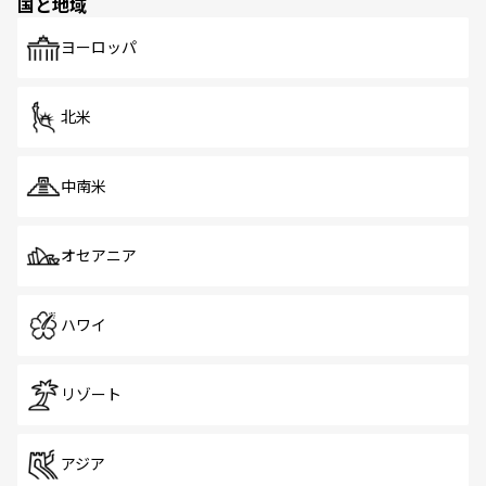
国と地域
発見がある。さらに、治安のよさや充実した公共交通機関
も、旅行者にとっては魅力的なポイント。グルメも豊富
で、ホーカーズは地元の風情を楽しめる外せないスポット
ヨーロッパ
だ。訪れる人を飽きさせないシンガポールで、多様な魅力
を体感しよう。 なお、新着のシンガポール情報は
コンテン
ツ一覧
を参照してほしい。
北米
中南米
オセアニア
ハワイ
リゾート
アジア