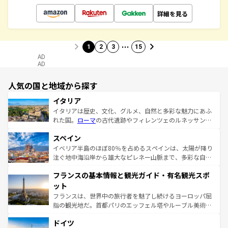
詳細を見る
…
1
2
3
15
AD
AD
人気の国と地域から探す
イタリア
イタリアは歴史、文化、グルメ、自然と多彩な魅力にあふ
れた国。
ローマ
の古代遺跡やフィレンツェのルネッサンス
美術、ヴェネツィアの運河など、歴史あるスポットはもち
スペイン
ろん、トスカーナの美しい田園風景やアマルフィ海岸の絶
景など、自然景観も見逃せない。観光の合間には、本場の
イベリア半島のほぼ80％を占めるスペインは、太陽が降り
ピザやパスタなど、絶品のイタリア料理を堪能することも
注ぐ地中海沿岸から雄大なピレネー山脈まで、多彩な自然
できる。朝目覚めてから夜眠るまで、すべての瞬間を楽し
と文化が詰まったヨーロッパ屈指の旅行先だ。多様な地域
フランスの基本情報と観光ガイド・有名観光スポ
ませてくれるイタリアで、忘れられない旅をしてみよう！
文化が根付くこの国では、情熱的なフラメンコ、熱気あふ
なお、新着のイタリア情報は
コンテンツ一覧
を参照してほ
れる闘牛、そして美味しいタパスが生活の一部となってい
ット
しい。
る。首都マドリードの洗練された雰囲気や、バルセロナの
フランスは、世界中の旅行者を魅了し続けるヨーロッパ屈
アートに溢れた街角から、地方では古代ローマ遺跡や中世
指の観光地だ。首都パリのエッフェル塔やルーブル美術館
の城塞都市、穏やかなビーチリゾートまで多彩な表情を見
といった象徴的なスポットから、田舎町の古風な美しさま
せる。地方によって風土や気候が異なるスペインはその個
ドイツ
で、幅広い魅力が詰まっている。華麗な宮殿、歴史的な大