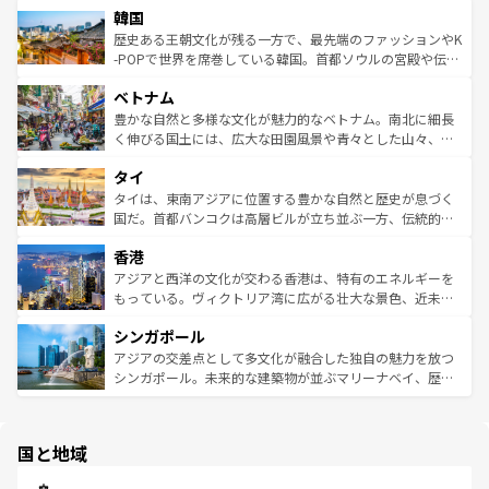
ワイを、存分に味わってほしい。 なお、新着のハワイ情報
韓国
いる。アクティビティも充実しており、サーフィンやダイ
ン）、静ひつな山岳地帯である台湾東部など、都市の喧騒
は
コンテンツ一覧
を参照してほしい。
ビング、ハイキングなど、アウトドア好きにはたまらな
と山間の静けさが共存しており、訪れる人に新しい発見と
歴史ある王朝文化が残る一方で、最先端のファッションやK
い。オーストラリアの多彩な魅力を存分に味わいつくそ
驚きをもたらしてくれる。また、奥深い台湾の食文化も魅
-POPで世界を席巻している韓国。首都ソウルの宮殿や伝統
う。 なお、新着のオーストラリア情報は
コンテンツ一覧
を
力で、夜市などの屋台グルメから高級料理、ヘルシーで美
家屋が並ぶエリアでは韓国の歴史と文化に浸ることがで
参照してほしい。
ベトナム
容にもいいと評判のスイーツなど、バラエティ豊かな料理
き、地方に足を延ばせば四季折々の自然美を楽しむことが
が味わえる。 なお、新着の台湾情報は
コンテンツ一覧
を参
できる。そして、キムチや焼肉、絶品のストリートフード
豊かな自然と多様な文化が魅力的なベトナム。南北に細長
照してほしい。
まで、さまざまな韓国料理が待っている。夜には、韓国な
く伸びる国土には、広大な田園風景や青々とした山々、世
らではのナイトライフも堪能できる。あたたかいホスピタ
界遺産に登録された壮大な自然景観が点在し、都市部では
タイ
リティに包まれながら、韓国の多彩な魅力を心ゆくまで味
急速な発展と共に伝統が息づく。ハノイの古い町並みやホ
わってみてほしい。 なお、新着の韓国情報は
コンテンツ一
ーチミン市のフランス統治時代の建物も、独特の雰囲気を
タイは、東南アジアに位置する豊かな自然と歴史が息づく
覧
を参照してほしい。
醸し出している。また、バラエティの豊かさとおいしさで
国だ。首都バンコクは高層ビルが立ち並ぶ一方、伝統的な
世界中の食通を魅了してやまないベトナム料理も魅力のひ
寺院や市場がいたるところに点在し、古きよき文化と現代
香港
とつ。フォーやバインミー、ベトナムコーヒーなどは、ぜ
の活気が交差している。北部ではチェンマイなどの山岳地
ひ現地で味わいたい。どの地域を訪れてもあたたかい人々
帯で自然と触れ合い、南部ではプーケットやクラビの美し
アジアと西洋の文化が交わる香港は、特有のエネルギーを
が旅行者を迎えてくれるので、きっと忘れられない旅にな
いビーチでリゾート気分を楽しむことができる。タイ料理
もっている。ヴィクトリア湾に広がる壮大な景色、近未来
るはずだ。 なお、新着のベトナム情報は
コンテンツ一覧
を
は世界的に有名で、屋台から高級レストランまで味覚を刺
的なアートスポット、そして歴史と現代が融合した町並
参照してほしい。
シンガポール
激する。気候は一年中温暖で、どの季節にも異なる楽しみ
み、どこを訪れても感動するはず。観光スポットが密集し
が待っている。親しみやすいタイの人々、仏教を中心とし
ており、効率よく見どころを回れるのも魅力。息をのむよ
アジアの交差点として多文化が融合した独自の魅力を放つ
た文化、そして多様な観光資源が、訪れる旅人を魅了し続
うな絶景から文化的な体験まで、香港を存分に楽しみ尽く
シンガポール。未来的な建築物が並ぶマリーナベイ、歴史
ける。 なお、新着のタイ情報は
コンテンツ一覧
を参照して
そう。 なお、新着の香港情報は
コンテンツ一覧
を参照して
と伝統を感じられるエスニックタウン、多数の緑豊かな公
ほしい。
ほしい。
園や自然保護区など、自然が調和した近代的な景観と文化
の多様性あふれるカラフルな町は、どこを歩いても新しい
国と地域
発見がある。さらに、治安のよさや充実した公共交通機関
も、旅行者にとっては魅力的なポイント。グルメも豊富