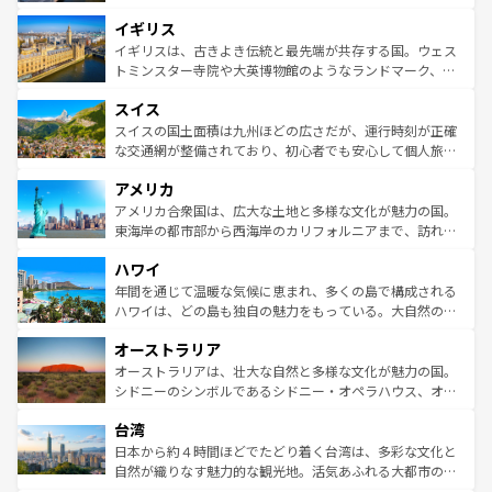
れ、フランス料理はユネスコ無形文化遺産にも登録されて
道から、未来を先取りするようなモダンな都市まで多様な
イギリス
いる。シャンパンの発祥地であるランス、プロヴァンスの
顔を持つこの国は、どこを歩いても飽きることがない。ベ
香り高いラベンダー畑など、多彩な楽しみ方が可能だ。さ
ルリンの文化的活気、バイエルン州のアルプスの絶景、そ
イギリスは、古きよき伝統と最先端が共存する国。ウェス
らに、パリ以外の地域にも魅力が溢れており、どの街角に
してライン川沿いのワイン畑といった風景は必見。ビール
トミンスター寺院や大英博物館のようなランドマーク、歴
も豊かな歴史と文化が息づいている。パリ以外の個性あふ
とソーセージを味わいながら地元の人と過ごす楽しい時間
史ある大学都市、美しい丘陵地帯や牧歌的な風景など、エ
れる地方に足を運ぶとそれぞれで全く異なる文化を体験で
スイス
は、お酒好きな人にはぜひ体験してほしい。 なお、新着の
リアごとに異なる魅力がある。また、優雅なアフタヌーン
きるだろう。 なお、新着のフランス情報は
コンテンツ一覧
ドイツ情報は
コンテンツ一覧
を参照してほしい。
ティー、ビール好きにはたまらない英国パブ、サッカー観
スイスの国土面積は九州ほどの広さだが、運行時刻が正確
を参照してほしい。
戦など、本場だからこそできる体験も豊富。イギリスを旅
な交通網が整備されており、初心者でも安心して個人旅行
して楽しみつくそう。 なお、新着のイギリス情報は
コンテ
を楽しめる。日本同様に時刻表どおりの旅が可能だ。中世
アメリカ
ンツ一覧
を参照してほしい。
の建物がそのまま残る町や、スイスならではのユニークな
博物館もあり、アルプス観光だけでなく町歩きも満喫する
アメリカ合衆国は、広大な土地と多様な文化が魅力の国。
ことができる。国民の所得が高いため物価も高いが、旅行
東海岸の都市部から西海岸のカリフォルニアまで、訪れる
者向けの交通パス提供のサービスもあり、うまく活用すれ
場所ごとに異なる風景と体験が待っている。ニューヨーク
ハワイ
ば市内交通費無料で観光を楽しむこともできる。 なお、新
のような巨大都市は、観光、ショッピング、エンターテイ
着のスイス情報は
コンテンツ一覧
を参照してほしい。
ンメントが詰まった刺激的なスポットだ。一方、アメリカ
年間を通じて温暖な気候に恵まれ、多くの島で構成される
西部には大自然が広がり、グランドキャニオンやイエロー
ハワイは、どの島も独自の魅力をもっている。大自然の神
ストーン国立公園といった絶景が堪能できる。さらに、南
秘を感じたいなら、火山が生み出した壮大な景観を誇るハ
オーストラリア
部のニューオーリンズでは、音楽と美食が融合した独特の
ワイ島は見逃せない。また、定番の観光地といえばオアフ
文化が魅力。旅行者はアメリカの各地域で異なる魅力を楽
島だが、静かな自然を求めるならマウイ島やカウアイ島が
オーストラリアは、壮大な自然と多様な文化が魅力の国。
しみながら、その多様性と豊かな歴史を感じることができ
おすすめ。エメラルドグリーンに輝く海をはじめ、豊かな
シドニーのシンボルであるシドニー・オペラハウス、オー
るだろう。車でのロードトリップや列車の旅も、アメリカ
文化や歴史が息づいている。「アロハスピリット」と呼ば
ストラリア東海岸北部に広がる大サンゴ礁地帯グレートバ
ならではの贅沢な旅のスタイルだ。 なお、新着のアメリカ
台湾
れるおもてなしの心で訪れる人々を迎えてくれるハワイの
リアリーフや大陸中央部にそびえるウルル（エアーズロッ
情報は
コンテンツ一覧
を参照してほしい。
人々、おいしいローカルフードやハワイアンミュージッ
ク）、タスマニアの美しい原生林やケアンズの熱帯雨林な
日本から約４時間ほどでたどり着く台湾は、多彩な文化と
ク、伝統的なフラダンスなど、すべてがハワイの魅力を彩
ど、見どころがたくさん。また、カフェやワイン、オージ
自然が織りなす魅力的な観光地。活気あふれる大都市の台
っている。訪れるたびに新しい発見と感動が待っているハ
ービーフなどの食文化も豊かで、美味しいものであふれて
北やノスタルジックな町並みが人気な九份（ジォウフェ