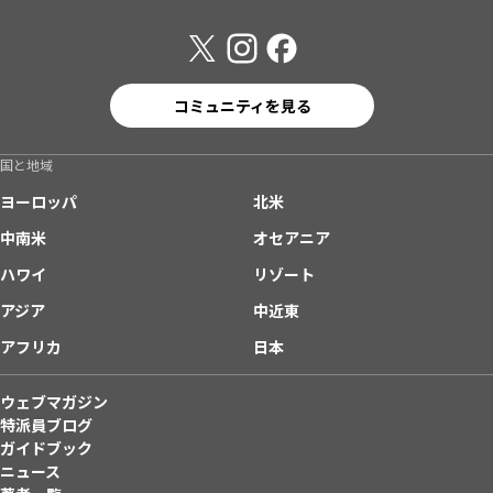
コミュニティを見る
国と地域
ヨーロッパ
北米
中南米
オセアニア
ハワイ
リゾート
アジア
中近東
アフリカ
日本
ウェブマガジン
特派員ブログ
ガイドブック
ニュース