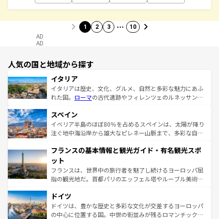
…
1
2
3
10
AD
AD
人気の国と地域から探す
イタリア
イタリアは歴史、文化、グルメ、自然と多彩な魅力にあふ
れた国。
ローマ
の古代遺跡やフィレンツェのルネッサンス
美術、ヴェネツィアの運河など、歴史あるスポットはもち
スペイン
ろん、トスカーナの美しい田園風景やアマルフィ海岸の絶
景など、自然景観も見逃せない。観光の合間には、本場の
イベリア半島のほぼ80％を占めるスペインは、太陽が降り
ピザやパスタなど、絶品のイタリア料理を堪能することも
注ぐ地中海沿岸から雄大なピレネー山脈まで、多彩な自然
できる。朝目覚めてから夜眠るまで、すべての瞬間を楽し
と文化が詰まったヨーロッパ屈指の旅行先だ。多様な地域
フランスの基本情報と観光ガイド・有名観光スポ
ませてくれるイタリアで、忘れられない旅をしてみよう！
文化が根付くこの国では、情熱的なフラメンコ、熱気あふ
なお、新着のイタリア情報は
コンテンツ一覧
を参照してほ
れる闘牛、そして美味しいタパスが生活の一部となってい
ット
しい。
る。首都マドリードの洗練された雰囲気や、バルセロナの
フランスは、世界中の旅行者を魅了し続けるヨーロッパ屈
アートに溢れた街角から、地方では古代ローマ遺跡や中世
指の観光地だ。首都パリのエッフェル塔やルーブル美術館
の城塞都市、穏やかなビーチリゾートまで多彩な表情を見
といった象徴的なスポットから、田舎町の古風な美しさま
せる。地方によって風土や気候が異なるスペインはその個
ドイツ
で、幅広い魅力が詰まっている。華麗な宮殿、歴史的な大
性で訪れる人を魅了する。 なお、新着のスペイン情報は
コ
聖堂、美しいビーチ、そして豊かな自然が、訪れる者を心
ドイツは、豊かな歴史と多彩な文化が交差するヨーロッパ
ンテンツ一覧
を参照してほしい。
から魅了する。また、フランスは美食の国としても知ら
の中心に位置する国。中世の街並みが残るロマンチック街