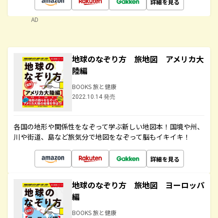
詳細を見る
AD
地球のなぞり方 旅地図 アメリカ大
陸編
BOOKS 旅と健康
2022.10.14 発売
各国の地形や関係性をなぞって学ぶ新しい地図本！国境や州、
川や街道、島など旅気分で地図をなぞって脳もイキイキ！
詳細を見る
地球のなぞり方 旅地図 ヨーロッパ
編
BOOKS 旅と健康