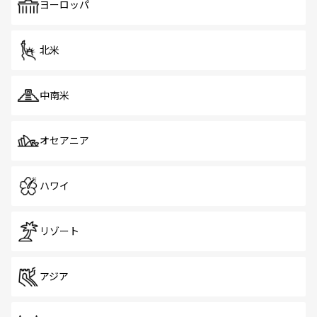
で、ホーカーズは地元の風情を楽しめる外せないスポット
ヨーロッパ
だ。訪れる人を飽きさせないシンガポールで、多様な魅力
を体感しよう。 なお、新着のシンガポール情報は
コンテン
ツ一覧
を参照してほしい。
北米
中南米
オセアニア
ハワイ
リゾート
アジア