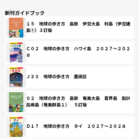
新刊ガイドブック
１５ 地球の歩き方 島旅 伊豆大島 利島（伊豆諸
島①）３訂版
Ｃ０２ 地球の歩き方 ハワイ島 ２０２７～２０２
８
Ｊ３３ 地球の歩き方 墨田区
０２ 地球の歩き方 島旅 奄美大島 喜界島 加計
呂麻島（奄美群島１） ５訂版
Ｄ１７ 地球の歩き方 タイ ２０２７～２０２８