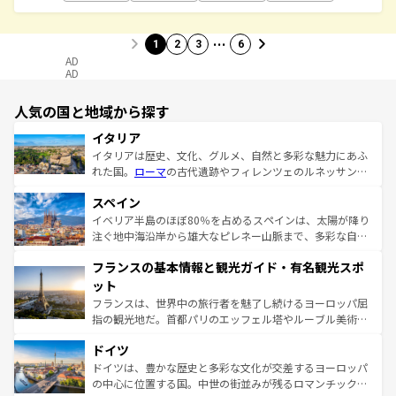
…
1
2
3
6
AD
AD
人気の国と地域から探す
イタリア
イタリアは歴史、文化、グルメ、自然と多彩な魅力にあふ
れた国。
ローマ
の古代遺跡やフィレンツェのルネッサンス
美術、ヴェネツィアの運河など、歴史あるスポットはもち
スペイン
ろん、トスカーナの美しい田園風景やアマルフィ海岸の絶
景など、自然景観も見逃せない。観光の合間には、本場の
イベリア半島のほぼ80％を占めるスペインは、太陽が降り
ピザやパスタなど、絶品のイタリア料理を堪能することも
注ぐ地中海沿岸から雄大なピレネー山脈まで、多彩な自然
できる。朝目覚めてから夜眠るまで、すべての瞬間を楽し
と文化が詰まったヨーロッパ屈指の旅行先だ。多様な地域
フランスの基本情報と観光ガイド・有名観光スポ
ませてくれるイタリアで、忘れられない旅をしてみよう！
文化が根付くこの国では、情熱的なフラメンコ、熱気あふ
なお、新着のイタリア情報は
コンテンツ一覧
を参照してほ
れる闘牛、そして美味しいタパスが生活の一部となってい
ット
しい。
る。首都マドリードの洗練された雰囲気や、バルセロナの
フランスは、世界中の旅行者を魅了し続けるヨーロッパ屈
アートに溢れた街角から、地方では古代ローマ遺跡や中世
指の観光地だ。首都パリのエッフェル塔やルーブル美術館
の城塞都市、穏やかなビーチリゾートまで多彩な表情を見
といった象徴的なスポットから、田舎町の古風な美しさま
せる。地方によって風土や気候が異なるスペインはその個
ドイツ
で、幅広い魅力が詰まっている。華麗な宮殿、歴史的な大
性で訪れる人を魅了する。 なお、新着のスペイン情報は
コ
聖堂、美しいビーチ、そして豊かな自然が、訪れる者を心
ドイツは、豊かな歴史と多彩な文化が交差するヨーロッパ
ンテンツ一覧
を参照してほしい。
から魅了する。また、フランスは美食の国としても知ら
の中心に位置する国。中世の街並みが残るロマンチック街