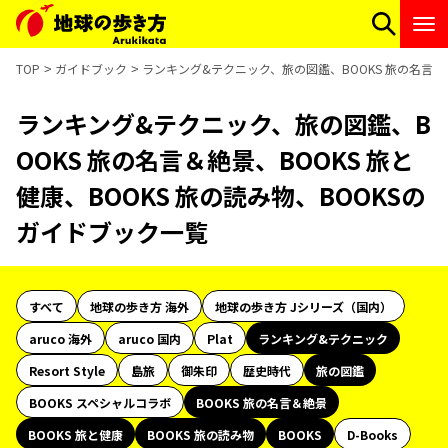
TOP
ガイドブック
ランキング&テクニック、旅の図鑑、BOOKS 旅の名言＆絶
ランキング&テクニック、旅の図鑑、B
OOKS 旅の名言＆絶景、BOOKS 旅と
健康、BOOKS 旅の読み物、BOOKSの
ガイドブック一覧
すべて
地球の歩き方 海外
地球の歩き方 Jシリーズ（国内）
aruco 海外
aruco 国内
Plat
ランキング&テクニック
Resort Style
島旅
御朱印
歴史時代
旅の図鑑
BOOKS スペシャルコラボ
BOOKS 旅の名言＆絶景
BOOKS 旅と健康
BOOKS 旅の読み物
BOOKS
D-Books