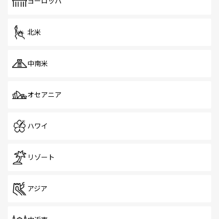
で、ホーカーズは地元の風情を楽しめる外せないスポット
ヨーロッパ
だ。訪れる人を飽きさせないシンガポールで、多様な魅力
を体感しよう。 なお、新着のシンガポール情報は
コンテン
ツ一覧
を参照してほしい。
北米
中南米
オセアニア
ハワイ
リゾート
アジア