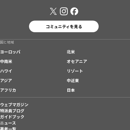
コミュニティを見る
国と地域
ヨーロッパ
北米
中南米
オセアニア
ハワイ
リゾート
アジア
中近東
アフリカ
日本
ウェブマガジン
特派員ブログ
ガイドブック
ニュース
著者一覧