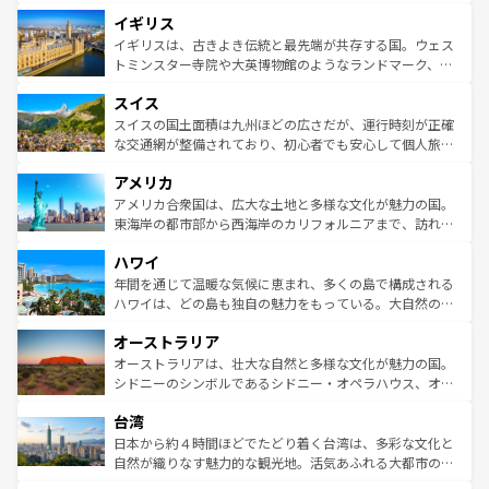
れ、フランス料理はユネスコ無形文化遺産にも登録されて
道から、未来を先取りするようなモダンな都市まで多様な
イギリス
いる。シャンパンの発祥地であるランス、プロヴァンスの
顔を持つこの国は、どこを歩いても飽きることがない。ベ
香り高いラベンダー畑など、多彩な楽しみ方が可能だ。さ
ルリンの文化的活気、バイエルン州のアルプスの絶景、そ
イギリスは、古きよき伝統と最先端が共存する国。ウェス
らに、パリ以外の地域にも魅力が溢れており、どの街角に
してライン川沿いのワイン畑といった風景は必見。ビール
トミンスター寺院や大英博物館のようなランドマーク、歴
も豊かな歴史と文化が息づいている。パリ以外の個性あふ
とソーセージを味わいながら地元の人と過ごす楽しい時間
史ある大学都市、美しい丘陵地帯や牧歌的な風景など、エ
れる地方に足を運ぶとそれぞれで全く異なる文化を体験で
スイス
は、お酒好きな人にはぜひ体験してほしい。 なお、新着の
リアごとに異なる魅力がある。また、優雅なアフタヌーン
きるだろう。 なお、新着のフランス情報は
コンテンツ一覧
ドイツ情報は
コンテンツ一覧
を参照してほしい。
ティー、ビール好きにはたまらない英国パブ、サッカー観
スイスの国土面積は九州ほどの広さだが、運行時刻が正確
を参照してほしい。
戦など、本場だからこそできる体験も豊富。イギリスを旅
な交通網が整備されており、初心者でも安心して個人旅行
して楽しみつくそう。 なお、新着のイギリス情報は
コンテ
を楽しめる。日本同様に時刻表どおりの旅が可能だ。中世
アメリカ
ンツ一覧
を参照してほしい。
の建物がそのまま残る町や、スイスならではのユニークな
博物館もあり、アルプス観光だけでなく町歩きも満喫する
アメリカ合衆国は、広大な土地と多様な文化が魅力の国。
ことができる。国民の所得が高いため物価も高いが、旅行
東海岸の都市部から西海岸のカリフォルニアまで、訪れる
者向けの交通パス提供のサービスもあり、うまく活用すれ
場所ごとに異なる風景と体験が待っている。ニューヨーク
ハワイ
ば市内交通費無料で観光を楽しむこともできる。 なお、新
のような巨大都市は、観光、ショッピング、エンターテイ
着のスイス情報は
コンテンツ一覧
を参照してほしい。
ンメントが詰まった刺激的なスポットだ。一方、アメリカ
年間を通じて温暖な気候に恵まれ、多くの島で構成される
西部には大自然が広がり、グランドキャニオンやイエロー
ハワイは、どの島も独自の魅力をもっている。大自然の神
ストーン国立公園といった絶景が堪能できる。さらに、南
秘を感じたいなら、火山が生み出した壮大な景観を誇るハ
オーストラリア
部のニューオーリンズでは、音楽と美食が融合した独特の
ワイ島は見逃せない。また、定番の観光地といえばオアフ
文化が魅力。旅行者はアメリカの各地域で異なる魅力を楽
島だが、静かな自然を求めるならマウイ島やカウアイ島が
オーストラリアは、壮大な自然と多様な文化が魅力の国。
しみながら、その多様性と豊かな歴史を感じることができ
おすすめ。エメラルドグリーンに輝く海をはじめ、豊かな
シドニーのシンボルであるシドニー・オペラハウス、オー
るだろう。車でのロードトリップや列車の旅も、アメリカ
文化や歴史が息づいている。「アロハスピリット」と呼ば
ストラリア東海岸北部に広がる大サンゴ礁地帯グレートバ
ならではの贅沢な旅のスタイルだ。 なお、新着のアメリカ
台湾
れるおもてなしの心で訪れる人々を迎えてくれるハワイの
リアリーフや大陸中央部にそびえるウルル（エアーズロッ
情報は
コンテンツ一覧
を参照してほしい。
人々、おいしいローカルフードやハワイアンミュージッ
ク）、タスマニアの美しい原生林やケアンズの熱帯雨林な
日本から約４時間ほどでたどり着く台湾は、多彩な文化と
ク、伝統的なフラダンスなど、すべてがハワイの魅力を彩
ど、見どころがたくさん。また、カフェやワイン、オージ
自然が織りなす魅力的な観光地。活気あふれる大都市の台
っている。訪れるたびに新しい発見と感動が待っているハ
ービーフなどの食文化も豊かで、美味しいものであふれて
北やノスタルジックな町並みが人気な九份（ジォウフェ