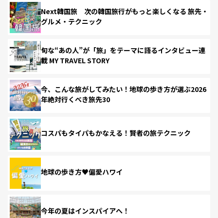
Next韓国旅 次の韓国旅行がもっと楽しくなる 旅先・
グルメ・テクニック
旬な“あの人”が「旅」をテーマに語るインタビュー連
載 MY TRAVEL STORY
今、こんな旅がしてみたい！地球の歩き方が選ぶ2026
年絶対行くべき旅先30
コスパもタイパもかなえる！賢者の旅テクニック
地球の歩き方♥偏愛ハワイ
今年の夏はインスパイアへ！