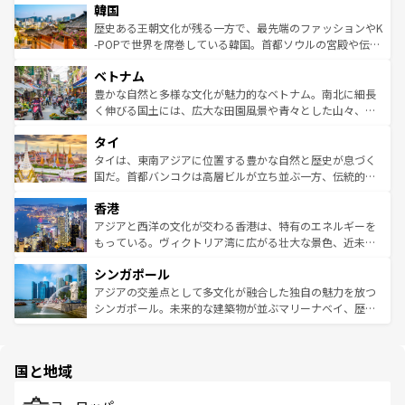
ワイを、存分に味わってほしい。 なお、新着のハワイ情報
韓国
いる。アクティビティも充実しており、サーフィンやダイ
ン）、静ひつな山岳地帯である台湾東部など、都市の喧騒
は
コンテンツ一覧
を参照してほしい。
ビング、ハイキングなど、アウトドア好きにはたまらな
と山間の静けさが共存しており、訪れる人に新しい発見と
歴史ある王朝文化が残る一方で、最先端のファッションやK
い。オーストラリアの多彩な魅力を存分に味わいつくそ
驚きをもたらしてくれる。また、奥深い台湾の食文化も魅
-POPで世界を席巻している韓国。首都ソウルの宮殿や伝統
う。 なお、新着のオーストラリア情報は
コンテンツ一覧
を
力で、夜市などの屋台グルメから高級料理、ヘルシーで美
家屋が並ぶエリアでは韓国の歴史と文化に浸ることがで
参照してほしい。
ベトナム
容にもいいと評判のスイーツなど、バラエティ豊かな料理
き、地方に足を延ばせば四季折々の自然美を楽しむことが
が味わえる。 なお、新着の台湾情報は
コンテンツ一覧
を参
できる。そして、キムチや焼肉、絶品のストリートフード
豊かな自然と多様な文化が魅力的なベトナム。南北に細長
照してほしい。
まで、さまざまな韓国料理が待っている。夜には、韓国な
く伸びる国土には、広大な田園風景や青々とした山々、世
らではのナイトライフも堪能できる。あたたかいホスピタ
界遺産に登録された壮大な自然景観が点在し、都市部では
タイ
リティに包まれながら、韓国の多彩な魅力を心ゆくまで味
急速な発展と共に伝統が息づく。ハノイの古い町並みやホ
わってみてほしい。 なお、新着の韓国情報は
コンテンツ一
ーチミン市のフランス統治時代の建物も、独特の雰囲気を
タイは、東南アジアに位置する豊かな自然と歴史が息づく
覧
を参照してほしい。
醸し出している。また、バラエティの豊かさとおいしさで
国だ。首都バンコクは高層ビルが立ち並ぶ一方、伝統的な
世界中の食通を魅了してやまないベトナム料理も魅力のひ
寺院や市場がいたるところに点在し、古きよき文化と現代
香港
とつ。フォーやバインミー、ベトナムコーヒーなどは、ぜ
の活気が交差している。北部ではチェンマイなどの山岳地
ひ現地で味わいたい。どの地域を訪れてもあたたかい人々
帯で自然と触れ合い、南部ではプーケットやクラビの美し
アジアと西洋の文化が交わる香港は、特有のエネルギーを
が旅行者を迎えてくれるので、きっと忘れられない旅にな
いビーチでリゾート気分を楽しむことができる。タイ料理
もっている。ヴィクトリア湾に広がる壮大な景色、近未来
るはずだ。 なお、新着のベトナム情報は
コンテンツ一覧
を
は世界的に有名で、屋台から高級レストランまで味覚を刺
的なアートスポット、そして歴史と現代が融合した町並
参照してほしい。
シンガポール
激する。気候は一年中温暖で、どの季節にも異なる楽しみ
み、どこを訪れても感動するはず。観光スポットが密集し
が待っている。親しみやすいタイの人々、仏教を中心とし
ており、効率よく見どころを回れるのも魅力。息をのむよ
アジアの交差点として多文化が融合した独自の魅力を放つ
た文化、そして多様な観光資源が、訪れる旅人を魅了し続
うな絶景から文化的な体験まで、香港を存分に楽しみ尽く
シンガポール。未来的な建築物が並ぶマリーナベイ、歴史
ける。 なお、新着のタイ情報は
コンテンツ一覧
を参照して
そう。 なお、新着の香港情報は
コンテンツ一覧
を参照して
と伝統を感じられるエスニックタウン、多数の緑豊かな公
ほしい。
ほしい。
園や自然保護区など、自然が調和した近代的な景観と文化
の多様性あふれるカラフルな町は、どこを歩いても新しい
国と地域
発見がある。さらに、治安のよさや充実した公共交通機関
も、旅行者にとっては魅力的なポイント。グルメも豊富