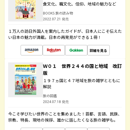
食文化、職文化、信仰、地域の魅力など
BOOKS 旅の読み物
2022.07.21 発売
１万人の訪日外国人を案内したガイドが、日本人にこそ伝えた
い日本の魅力が満載。日本の再発見ができる１冊！
詳細を見る
Ｗ０１ 世界２４４の国と地域 改訂
版
１９７ヵ国と４７地域を旅の雑学とともに
解説
旅の図鑑
2024.07.18 発売
今こそ学びたい世界のことを集めました！首都、言語、民族、
宗教、特長、現地の挨拶、誰かに話したくなる旅の雑学も。