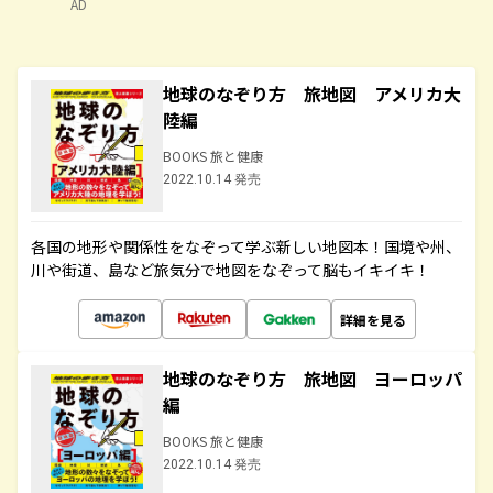
AD
地球のなぞり方 旅地図 アメリカ大
陸編
BOOKS 旅と健康
2022.10.14 発売
各国の地形や関係性をなぞって学ぶ新しい地図本！国境や州、
川や街道、島など旅気分で地図をなぞって脳もイキイキ！
詳細を見る
地球のなぞり方 旅地図 ヨーロッパ
編
BOOKS 旅と健康
2022.10.14 発売