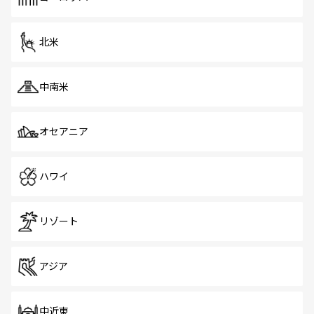
だ。訪れる人を飽きさせないシンガポールで、多様な魅力
を体感しよう。 なお、新着のシンガポール情報は
コンテン
ツ一覧
を参照してほしい。
北米
中南米
オセアニア
ハワイ
リゾート
アジア
中近東