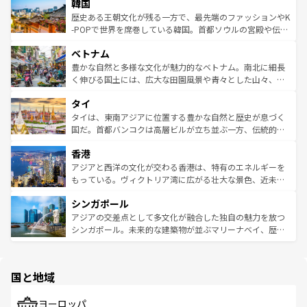
ワイを、存分に味わってほしい。 なお、新着のハワイ情報
韓国
いる。アクティビティも充実しており、サーフィンやダイ
ン）、静ひつな山岳地帯である台湾東部など、都市の喧騒
は
コンテンツ一覧
を参照してほしい。
ビング、ハイキングなど、アウトドア好きにはたまらな
と山間の静けさが共存しており、訪れる人に新しい発見と
歴史ある王朝文化が残る一方で、最先端のファッションやK
い。オーストラリアの多彩な魅力を存分に味わいつくそ
驚きをもたらしてくれる。また、奥深い台湾の食文化も魅
-POPで世界を席巻している韓国。首都ソウルの宮殿や伝統
う。 なお、新着のオーストラリア情報は
コンテンツ一覧
を
力で、夜市などの屋台グルメから高級料理、ヘルシーで美
家屋が並ぶエリアでは韓国の歴史と文化に浸ることがで
参照してほしい。
ベトナム
容にもいいと評判のスイーツなど、バラエティ豊かな料理
き、地方に足を延ばせば四季折々の自然美を楽しむことが
が味わえる。 なお、新着の台湾情報は
コンテンツ一覧
を参
できる。そして、キムチや焼肉、絶品のストリートフード
豊かな自然と多様な文化が魅力的なベトナム。南北に細長
照してほしい。
まで、さまざまな韓国料理が待っている。夜には、韓国な
く伸びる国土には、広大な田園風景や青々とした山々、世
らではのナイトライフも堪能できる。あたたかいホスピタ
界遺産に登録された壮大な自然景観が点在し、都市部では
タイ
リティに包まれながら、韓国の多彩な魅力を心ゆくまで味
急速な発展と共に伝統が息づく。ハノイの古い町並みやホ
わってみてほしい。 なお、新着の韓国情報は
コンテンツ一
ーチミン市のフランス統治時代の建物も、独特の雰囲気を
タイは、東南アジアに位置する豊かな自然と歴史が息づく
覧
を参照してほしい。
醸し出している。また、バラエティの豊かさとおいしさで
国だ。首都バンコクは高層ビルが立ち並ぶ一方、伝統的な
世界中の食通を魅了してやまないベトナム料理も魅力のひ
寺院や市場がいたるところに点在し、古きよき文化と現代
香港
とつ。フォーやバインミー、ベトナムコーヒーなどは、ぜ
の活気が交差している。北部ではチェンマイなどの山岳地
ひ現地で味わいたい。どの地域を訪れてもあたたかい人々
帯で自然と触れ合い、南部ではプーケットやクラビの美し
アジアと西洋の文化が交わる香港は、特有のエネルギーを
が旅行者を迎えてくれるので、きっと忘れられない旅にな
いビーチでリゾート気分を楽しむことができる。タイ料理
もっている。ヴィクトリア湾に広がる壮大な景色、近未来
るはずだ。 なお、新着のベトナム情報は
コンテンツ一覧
を
は世界的に有名で、屋台から高級レストランまで味覚を刺
的なアートスポット、そして歴史と現代が融合した町並
参照してほしい。
シンガポール
激する。気候は一年中温暖で、どの季節にも異なる楽しみ
み、どこを訪れても感動するはず。観光スポットが密集し
が待っている。親しみやすいタイの人々、仏教を中心とし
ており、効率よく見どころを回れるのも魅力。息をのむよ
アジアの交差点として多文化が融合した独自の魅力を放つ
た文化、そして多様な観光資源が、訪れる旅人を魅了し続
うな絶景から文化的な体験まで、香港を存分に楽しみ尽く
シンガポール。未来的な建築物が並ぶマリーナベイ、歴史
ける。 なお、新着のタイ情報は
コンテンツ一覧
を参照して
そう。 なお、新着の香港情報は
コンテンツ一覧
を参照して
と伝統を感じられるエスニックタウン、多数の緑豊かな公
ほしい。
ほしい。
園や自然保護区など、自然が調和した近代的な景観と文化
の多様性あふれるカラフルな町は、どこを歩いても新しい
国と地域
発見がある。さらに、治安のよさや充実した公共交通機関
も、旅行者にとっては魅力的なポイント。グルメも豊富
で、ホーカーズは地元の風情を楽しめる外せないスポット
ヨーロッパ