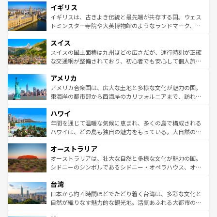
イギリス
いる。シャンパンの発祥地であるランス、プロヴァンスの
顔を持つこの国は、どこを歩いても飽きることがない。ベ
香り高いラベンダー畑など、多彩な楽しみ方が可能だ。さ
ルリンの文化的活気、バイエルン州のアルプスの絶景、そ
イギリスは、古きよき伝統と最先端が共存する国。ウェス
らに、パリ以外の地域にも魅力が溢れており、どの街角に
してライン川沿いのワイン畑といった風景は必見。ビール
トミンスター寺院や大英博物館のようなランドマーク、歴
も豊かな歴史と文化が息づいている。パリ以外の個性あふ
とソーセージを味わいながら地元の人と過ごす楽しい時間
史ある大学都市、美しい丘陵地帯や牧歌的な風景など、エ
れる地方に足を運ぶとそれぞれで全く異なる文化を体験で
スイス
は、お酒好きな人にはぜひ体験してほしい。 なお、新着の
リアごとに異なる魅力がある。また、優雅なアフタヌーン
きるだろう。 なお、新着のフランス情報は
コンテンツ一覧
ドイツ情報は
コンテンツ一覧
を参照してほしい。
ティー、ビール好きにはたまらない英国パブ、サッカー観
スイスの国土面積は九州ほどの広さだが、運行時刻が正確
を参照してほしい。
戦など、本場だからこそできる体験も豊富。イギリスを旅
な交通網が整備されており、初心者でも安心して個人旅行
して楽しみつくそう。 なお、新着のイギリス情報は
コンテ
を楽しめる。日本同様に時刻表どおりの旅が可能だ。中世
アメリカ
ンツ一覧
を参照してほしい。
の建物がそのまま残る町や、スイスならではのユニークな
博物館もあり、アルプス観光だけでなく町歩きも満喫する
アメリカ合衆国は、広大な土地と多様な文化が魅力の国。
ことができる。国民の所得が高いため物価も高いが、旅行
東海岸の都市部から西海岸のカリフォルニアまで、訪れる
者向けの交通パス提供のサービスもあり、うまく活用すれ
場所ごとに異なる風景と体験が待っている。ニューヨーク
ハワイ
ば市内交通費無料で観光を楽しむこともできる。 なお、新
のような巨大都市は、観光、ショッピング、エンターテイ
着のスイス情報は
コンテンツ一覧
を参照してほしい。
ンメントが詰まった刺激的なスポットだ。一方、アメリカ
年間を通じて温暖な気候に恵まれ、多くの島で構成される
西部には大自然が広がり、グランドキャニオンやイエロー
ハワイは、どの島も独自の魅力をもっている。大自然の神
ストーン国立公園といった絶景が堪能できる。さらに、南
秘を感じたいなら、火山が生み出した壮大な景観を誇るハ
オーストラリア
部のニューオーリンズでは、音楽と美食が融合した独特の
ワイ島は見逃せない。また、定番の観光地といえばオアフ
文化が魅力。旅行者はアメリカの各地域で異なる魅力を楽
島だが、静かな自然を求めるならマウイ島やカウアイ島が
オーストラリアは、壮大な自然と多様な文化が魅力の国。
しみながら、その多様性と豊かな歴史を感じることができ
おすすめ。エメラルドグリーンに輝く海をはじめ、豊かな
シドニーのシンボルであるシドニー・オペラハウス、オー
るだろう。車でのロードトリップや列車の旅も、アメリカ
文化や歴史が息づいている。「アロハスピリット」と呼ば
ストラリア東海岸北部に広がる大サンゴ礁地帯グレートバ
ならではの贅沢な旅のスタイルだ。 なお、新着のアメリカ
台湾
れるおもてなしの心で訪れる人々を迎えてくれるハワイの
リアリーフや大陸中央部にそびえるウルル（エアーズロッ
情報は
コンテンツ一覧
を参照してほしい。
人々、おいしいローカルフードやハワイアンミュージッ
ク）、タスマニアの美しい原生林やケアンズの熱帯雨林な
日本から約４時間ほどでたどり着く台湾は、多彩な文化と
ク、伝統的なフラダンスなど、すべてがハワイの魅力を彩
ど、見どころがたくさん。また、カフェやワイン、オージ
自然が織りなす魅力的な観光地。活気あふれる大都市の台
っている。訪れるたびに新しい発見と感動が待っているハ
ービーフなどの食文化も豊かで、美味しいものであふれて
北やノスタルジックな町並みが人気な九份（ジォウフェ