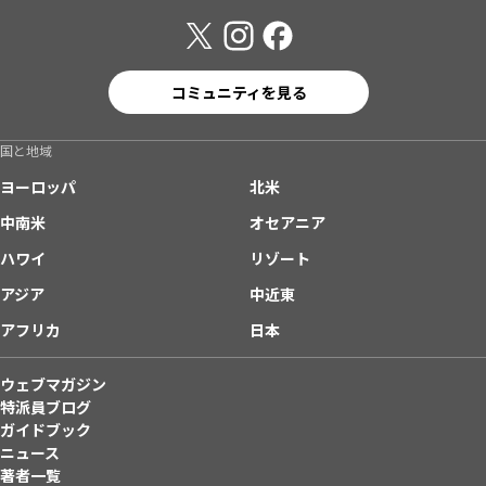
コミュニティを見る
国と地域
ヨーロッパ
北米
中南米
オセアニア
ハワイ
リゾート
アジア
中近東
アフリカ
日本
ウェブマガジン
特派員ブログ
ガイドブック
ニュース
著者一覧