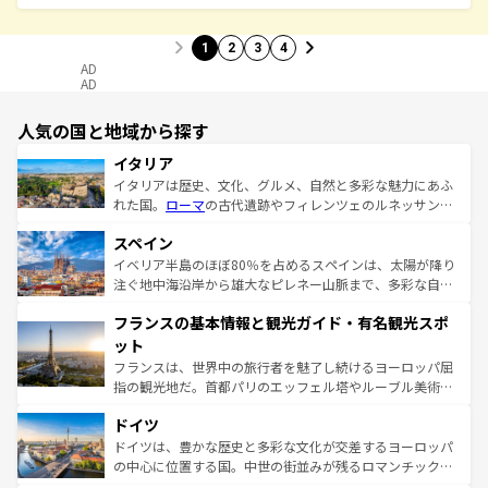
1
2
3
4
AD
AD
人気の国と地域から探す
イタリア
イタリアは歴史、文化、グルメ、自然と多彩な魅力にあふ
れた国。
ローマ
の古代遺跡やフィレンツェのルネッサンス
美術、ヴェネツィアの運河など、歴史あるスポットはもち
スペイン
ろん、トスカーナの美しい田園風景やアマルフィ海岸の絶
景など、自然景観も見逃せない。観光の合間には、本場の
イベリア半島のほぼ80％を占めるスペインは、太陽が降り
ピザやパスタなど、絶品のイタリア料理を堪能することも
注ぐ地中海沿岸から雄大なピレネー山脈まで、多彩な自然
できる。朝目覚めてから夜眠るまで、すべての瞬間を楽し
と文化が詰まったヨーロッパ屈指の旅行先だ。多様な地域
フランスの基本情報と観光ガイド・有名観光スポ
ませてくれるイタリアで、忘れられない旅をしてみよう！
文化が根付くこの国では、情熱的なフラメンコ、熱気あふ
なお、新着のイタリア情報は
コンテンツ一覧
を参照してほ
れる闘牛、そして美味しいタパスが生活の一部となってい
ット
しい。
る。首都マドリードの洗練された雰囲気や、バルセロナの
フランスは、世界中の旅行者を魅了し続けるヨーロッパ屈
アートに溢れた街角から、地方では古代ローマ遺跡や中世
指の観光地だ。首都パリのエッフェル塔やルーブル美術館
の城塞都市、穏やかなビーチリゾートまで多彩な表情を見
といった象徴的なスポットから、田舎町の古風な美しさま
せる。地方によって風土や気候が異なるスペインはその個
ドイツ
で、幅広い魅力が詰まっている。華麗な宮殿、歴史的な大
性で訪れる人を魅了する。 なお、新着のスペイン情報は
コ
聖堂、美しいビーチ、そして豊かな自然が、訪れる者を心
ドイツは、豊かな歴史と多彩な文化が交差するヨーロッパ
ンテンツ一覧
を参照してほしい。
から魅了する。また、フランスは美食の国としても知ら
の中心に位置する国。中世の街並みが残るロマンチック街
れ、フランス料理はユネスコ無形文化遺産にも登録されて
道から、未来を先取りするようなモダンな都市まで多様な