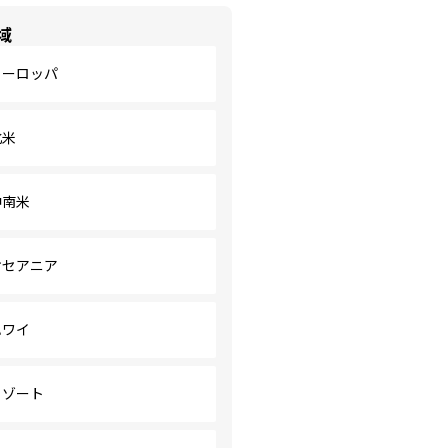
域
ヨーロッパ
北米
中南米
オセアニア
ハワイ
リゾート