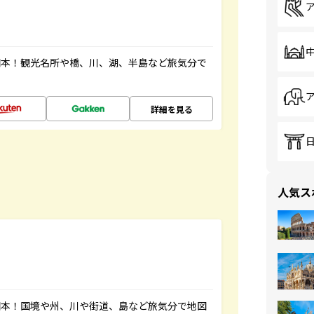
図本！観光名所や橋、川、湖、半島など旅気分で
詳細を見る
人気ス
図本！国境や州、川や街道、島など旅気分で地図