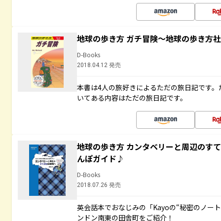
地球の歩き方 ガチ冒険～地球の歩き方
D-Books
2018.04.12 発売
本書は4人の旅好きによるただの旅日記です。
いてある内容はただの旅日記です。
地球の歩き方 カンタベリーと周辺のす
んぽガイド♪
D-Books
2018.07.26 発売
英会話本でおなじみの「Kayoの“秘密のノー
ンドン南東の田舎町をご紹介！