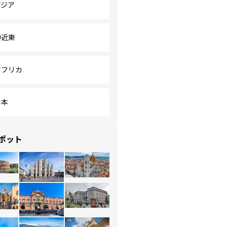
アジア
中近東
アフリカ
日本
ポット