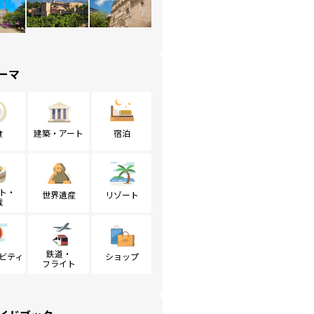
ーマ
食
建築・アート
宿泊
ト・
世界遺産
リゾート
戦
鉄道・
ビティ
ショップ
フライト