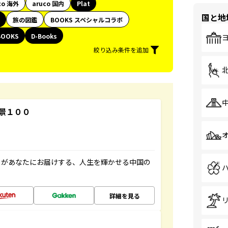
co 海外
aruco 国内
Plat
国と地
旅の図鑑
BOOKS スペシャルコラボ
BOOKS
D-Books
絞り込み条件を追加
景１００
」があなたにお届けする、人生を輝かせる中国の
詳細を見る