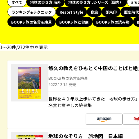
すべて
地球の歩き方 海外
地球の歩き方 Jシリーズ（国内）
aru
ランキング&テクニック
Resort Style
島旅
御朱印
歴史時代
BOOKS 旅の名言＆絶景
BOOKS 旅と健康
BOOKS 旅の読み物
1〜20件/272件中 を表示
悠久の教えをひもとく中国のことばと絶
BOOKS 旅の名言＆絶景
2022.12.15 発売
世界を４０年以上歩いてきた「地球の歩き方
名言と癒やしの絶景集
地球のなぞり方 旅地図 日本編