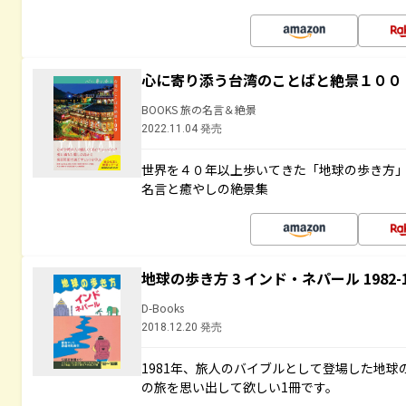
心に寄り添う台湾のことばと絶景１００
BOOKS 旅の名言＆絶景
2022.11.04 発売
世界を４０年以上歩いてきた「地球の歩き方
名言と癒やしの絶景集
地球の歩き方 3 インド・ネパール 1982
D-Books
2018.12.20 発売
1981年、旅人のバイブルとして登場した地
の旅を思い出して欲しい1冊です。