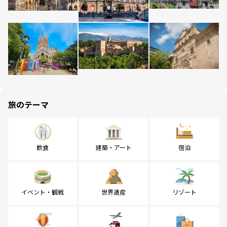
旅のテーマ
飲食
建築・アート
宿泊
イベント・観戦
世界遺産
リゾート