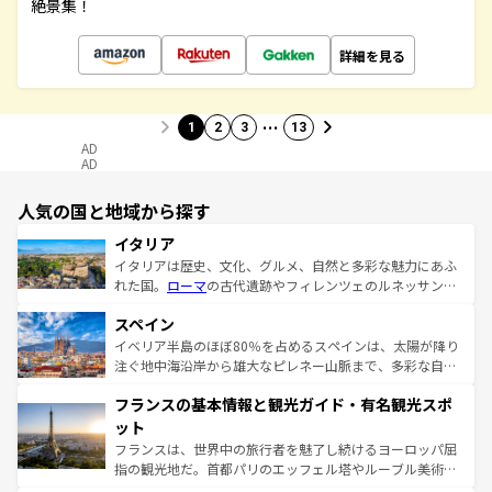
絶景集！
詳細を見る
…
1
2
3
13
AD
AD
人気の国と地域から探す
イタリア
イタリアは歴史、文化、グルメ、自然と多彩な魅力にあふ
れた国。
ローマ
の古代遺跡やフィレンツェのルネッサンス
美術、ヴェネツィアの運河など、歴史あるスポットはもち
スペイン
ろん、トスカーナの美しい田園風景やアマルフィ海岸の絶
景など、自然景観も見逃せない。観光の合間には、本場の
イベリア半島のほぼ80％を占めるスペインは、太陽が降り
ピザやパスタなど、絶品のイタリア料理を堪能することも
注ぐ地中海沿岸から雄大なピレネー山脈まで、多彩な自然
できる。朝目覚めてから夜眠るまで、すべての瞬間を楽し
と文化が詰まったヨーロッパ屈指の旅行先だ。多様な地域
フランスの基本情報と観光ガイド・有名観光スポ
ませてくれるイタリアで、忘れられない旅をしてみよう！
文化が根付くこの国では、情熱的なフラメンコ、熱気あふ
なお、新着のイタリア情報は
コンテンツ一覧
を参照してほ
れる闘牛、そして美味しいタパスが生活の一部となってい
ット
しい。
る。首都マドリードの洗練された雰囲気や、バルセロナの
フランスは、世界中の旅行者を魅了し続けるヨーロッパ屈
アートに溢れた街角から、地方では古代ローマ遺跡や中世
指の観光地だ。首都パリのエッフェル塔やルーブル美術館
の城塞都市、穏やかなビーチリゾートまで多彩な表情を見
といった象徴的なスポットから、田舎町の古風な美しさま