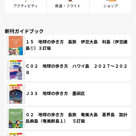
アクティビティ
鉄道・フライト
ショップ
新刊ガイドブック
１５ 地球の歩き方 島旅 伊豆大島 利島（伊豆諸
島①）３訂版
Ｃ０２ 地球の歩き方 ハワイ島 ２０２７～２０２
８
Ｊ３３ 地球の歩き方 墨田区
０２ 地球の歩き方 島旅 奄美大島 喜界島 加計
呂麻島（奄美群島１） ５訂版