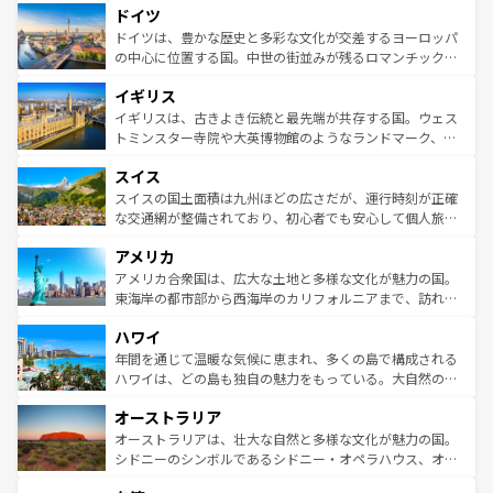
せる。地方によって風土や気候が異なるスペインはその個
ドイツ
で、幅広い魅力が詰まっている。華麗な宮殿、歴史的な大
性で訪れる人を魅了する。 なお、新着のスペイン情報は
コ
聖堂、美しいビーチ、そして豊かな自然が、訪れる者を心
ドイツは、豊かな歴史と多彩な文化が交差するヨーロッパ
ンテンツ一覧
を参照してほしい。
から魅了する。また、フランスは美食の国としても知ら
の中心に位置する国。中世の街並みが残るロマンチック街
れ、フランス料理はユネスコ無形文化遺産にも登録されて
道から、未来を先取りするようなモダンな都市まで多様な
イギリス
いる。シャンパンの発祥地であるランス、プロヴァンスの
顔を持つこの国は、どこを歩いても飽きることがない。ベ
香り高いラベンダー畑など、多彩な楽しみ方が可能だ。さ
ルリンの文化的活気、バイエルン州のアルプスの絶景、そ
イギリスは、古きよき伝統と最先端が共存する国。ウェス
らに、パリ以外の地域にも魅力が溢れており、どの街角に
してライン川沿いのワイン畑といった風景は必見。ビール
トミンスター寺院や大英博物館のようなランドマーク、歴
も豊かな歴史と文化が息づいている。パリ以外の個性あふ
とソーセージを味わいながら地元の人と過ごす楽しい時間
史ある大学都市、美しい丘陵地帯や牧歌的な風景など、エ
れる地方に足を運ぶとそれぞれで全く異なる文化を体験で
スイス
は、お酒好きな人にはぜひ体験してほしい。 なお、新着の
リアごとに異なる魅力がある。また、優雅なアフタヌーン
きるだろう。 なお、新着のフランス情報は
コンテンツ一覧
ドイツ情報は
コンテンツ一覧
を参照してほしい。
ティー、ビール好きにはたまらない英国パブ、サッカー観
スイスの国土面積は九州ほどの広さだが、運行時刻が正確
を参照してほしい。
戦など、本場だからこそできる体験も豊富。イギリスを旅
な交通網が整備されており、初心者でも安心して個人旅行
して楽しみつくそう。 なお、新着のイギリス情報は
コンテ
を楽しめる。日本同様に時刻表どおりの旅が可能だ。中世
アメリカ
ンツ一覧
を参照してほしい。
の建物がそのまま残る町や、スイスならではのユニークな
博物館もあり、アルプス観光だけでなく町歩きも満喫する
アメリカ合衆国は、広大な土地と多様な文化が魅力の国。
ことができる。国民の所得が高いため物価も高いが、旅行
東海岸の都市部から西海岸のカリフォルニアまで、訪れる
者向けの交通パス提供のサービスもあり、うまく活用すれ
場所ごとに異なる風景と体験が待っている。ニューヨーク
ハワイ
ば市内交通費無料で観光を楽しむこともできる。 なお、新
のような巨大都市は、観光、ショッピング、エンターテイ
着のスイス情報は
コンテンツ一覧
を参照してほしい。
ンメントが詰まった刺激的なスポットだ。一方、アメリカ
年間を通じて温暖な気候に恵まれ、多くの島で構成される
西部には大自然が広がり、グランドキャニオンやイエロー
ハワイは、どの島も独自の魅力をもっている。大自然の神
ストーン国立公園といった絶景が堪能できる。さらに、南
秘を感じたいなら、火山が生み出した壮大な景観を誇るハ
オーストラリア
部のニューオーリンズでは、音楽と美食が融合した独特の
ワイ島は見逃せない。また、定番の観光地といえばオアフ
文化が魅力。旅行者はアメリカの各地域で異なる魅力を楽
島だが、静かな自然を求めるならマウイ島やカウアイ島が
オーストラリアは、壮大な自然と多様な文化が魅力の国。
しみながら、その多様性と豊かな歴史を感じることができ
おすすめ。エメラルドグリーンに輝く海をはじめ、豊かな
シドニーのシンボルであるシドニー・オペラハウス、オー
るだろう。車でのロードトリップや列車の旅も、アメリカ
文化や歴史が息づいている。「アロハスピリット」と呼ば
ストラリア東海岸北部に広がる大サンゴ礁地帯グレートバ