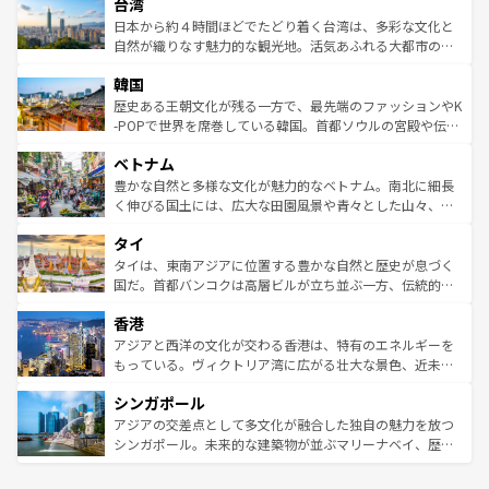
ならではの贅沢な旅のスタイルだ。 なお、新着のアメリカ
台湾
れるおもてなしの心で訪れる人々を迎えてくれるハワイの
リアリーフや大陸中央部にそびえるウルル（エアーズロッ
情報は
コンテンツ一覧
を参照してほしい。
人々、おいしいローカルフードやハワイアンミュージッ
ク）、タスマニアの美しい原生林やケアンズの熱帯雨林な
日本から約４時間ほどでたどり着く台湾は、多彩な文化と
ク、伝統的なフラダンスなど、すべてがハワイの魅力を彩
ど、見どころがたくさん。また、カフェやワイン、オージ
自然が織りなす魅力的な観光地。活気あふれる大都市の台
っている。訪れるたびに新しい発見と感動が待っているハ
ービーフなどの食文化も豊かで、美味しいものであふれて
北やノスタルジックな町並みが人気な九份（ジォウフェ
ワイを、存分に味わってほしい。 なお、新着のハワイ情報
韓国
いる。アクティビティも充実しており、サーフィンやダイ
ン）、静ひつな山岳地帯である台湾東部など、都市の喧騒
は
コンテンツ一覧
を参照してほしい。
ビング、ハイキングなど、アウトドア好きにはたまらな
と山間の静けさが共存しており、訪れる人に新しい発見と
歴史ある王朝文化が残る一方で、最先端のファッションやK
い。オーストラリアの多彩な魅力を存分に味わいつくそ
驚きをもたらしてくれる。また、奥深い台湾の食文化も魅
-POPで世界を席巻している韓国。首都ソウルの宮殿や伝統
う。 なお、新着のオーストラリア情報は
コンテンツ一覧
を
力で、夜市などの屋台グルメから高級料理、ヘルシーで美
家屋が並ぶエリアでは韓国の歴史と文化に浸ることがで
参照してほしい。
ベトナム
容にもいいと評判のスイーツなど、バラエティ豊かな料理
き、地方に足を延ばせば四季折々の自然美を楽しむことが
が味わえる。 なお、新着の台湾情報は
コンテンツ一覧
を参
できる。そして、キムチや焼肉、絶品のストリートフード
豊かな自然と多様な文化が魅力的なベトナム。南北に細長
照してほしい。
まで、さまざまな韓国料理が待っている。夜には、韓国な
く伸びる国土には、広大な田園風景や青々とした山々、世
らではのナイトライフも堪能できる。あたたかいホスピタ
界遺産に登録された壮大な自然景観が点在し、都市部では
タイ
リティに包まれながら、韓国の多彩な魅力を心ゆくまで味
急速な発展と共に伝統が息づく。ハノイの古い町並みやホ
わってみてほしい。 なお、新着の韓国情報は
コンテンツ一
ーチミン市のフランス統治時代の建物も、独特の雰囲気を
タイは、東南アジアに位置する豊かな自然と歴史が息づく
覧
を参照してほしい。
醸し出している。また、バラエティの豊かさとおいしさで
国だ。首都バンコクは高層ビルが立ち並ぶ一方、伝統的な
世界中の食通を魅了してやまないベトナム料理も魅力のひ
寺院や市場がいたるところに点在し、古きよき文化と現代
香港
とつ。フォーやバインミー、ベトナムコーヒーなどは、ぜ
の活気が交差している。北部ではチェンマイなどの山岳地
ひ現地で味わいたい。どの地域を訪れてもあたたかい人々
帯で自然と触れ合い、南部ではプーケットやクラビの美し
アジアと西洋の文化が交わる香港は、特有のエネルギーを
が旅行者を迎えてくれるので、きっと忘れられない旅にな
いビーチでリゾート気分を楽しむことができる。タイ料理
もっている。ヴィクトリア湾に広がる壮大な景色、近未来
るはずだ。 なお、新着のベトナム情報は
コンテンツ一覧
を
は世界的に有名で、屋台から高級レストランまで味覚を刺
的なアートスポット、そして歴史と現代が融合した町並
参照してほしい。
シンガポール
激する。気候は一年中温暖で、どの季節にも異なる楽しみ
み、どこを訪れても感動するはず。観光スポットが密集し
が待っている。親しみやすいタイの人々、仏教を中心とし
ており、効率よく見どころを回れるのも魅力。息をのむよ
アジアの交差点として多文化が融合した独自の魅力を放つ
た文化、そして多様な観光資源が、訪れる旅人を魅了し続
うな絶景から文化的な体験まで、香港を存分に楽しみ尽く
シンガポール。未来的な建築物が並ぶマリーナベイ、歴史
ける。 なお、新着のタイ情報は
コンテンツ一覧
を参照して
そう。 なお、新着の香港情報は
コンテンツ一覧
を参照して
と伝統を感じられるエスニックタウン、多数の緑豊かな公
ほしい。
ほしい。
園や自然保護区など、自然が調和した近代的な景観と文化