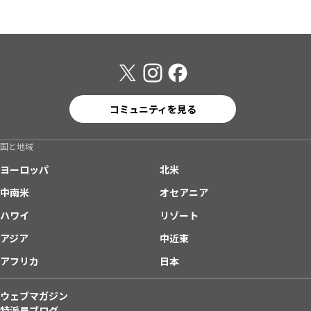
コミュニティを見る
国と地域
ヨーロッパ
北米
中南米
オセアニア
ハワイ
リゾート
アジア
中近東
アフリカ
日本
ウェブマガジン
特派員ブログ