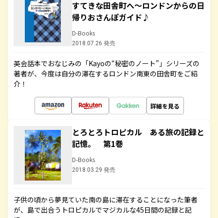
すてきな田舎町へ～ロンドンからの日
帰りおさんぽガイド♪
D-Books
2018.07.26 発売
英会話本でおなじみの「Kayoの“秘密のノート”」シリーズの
著者が、今度は自分の滞在するロンドン南東の田舎町をご紹
介！
詳細を見る
とろとろトロピカル ある旅の記録と
記憶。 第1巻
D-Books
2018.03.29 発売
子供の頃から夢見ていた南の島に滞在することになった筆者
が、島で出合うトロピカルでマジカルな45日間の記録と記