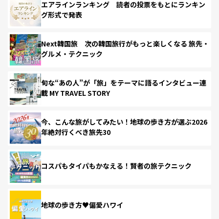
エアラインランキング 読者の投票をもとにランキン
グ形式で発表
Next韓国旅 次の韓国旅行がもっと楽しくなる 旅先・
グルメ・テクニック
旬な“あの人”が「旅」をテーマに語るインタビュー連
載 MY TRAVEL STORY
今、こんな旅がしてみたい！地球の歩き方が選ぶ2026
年絶対行くべき旅先30
コスパもタイパもかなえる！賢者の旅テクニック
地球の歩き方♥偏愛ハワイ