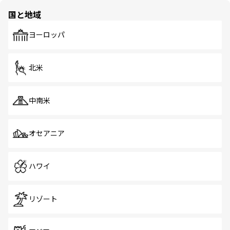
の多様性あふれるカラフルな町は、どこを歩いても新しい
国と地域
発見がある。さらに、治安のよさや充実した公共交通機関
も、旅行者にとっては魅力的なポイント。グルメも豊富
で、ホーカーズは地元の風情を楽しめる外せないスポット
ヨーロッパ
だ。訪れる人を飽きさせないシンガポールで、多様な魅力
を体感しよう。 なお、新着のシンガポール情報は
コンテン
ツ一覧
を参照してほしい。
北米
中南米
オセアニア
ハワイ
リゾート