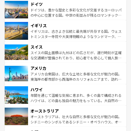
せる。地方によって風土や気候が異なるスペインはその個
ドイツ
で、幅広い魅力が詰まっている。華麗な宮殿、歴史的な大
性で訪れる人を魅了する。 なお、新着のスペイン情報は
コ
聖堂、美しいビーチ、そして豊かな自然が、訪れる者を心
ドイツは、豊かな歴史と多彩な文化が交差するヨーロッパ
ンテンツ一覧
を参照してほしい。
から魅了する。また、フランスは美食の国としても知ら
の中心に位置する国。中世の街並みが残るロマンチック街
れ、フランス料理はユネスコ無形文化遺産にも登録されて
道から、未来を先取りするようなモダンな都市まで多様な
イギリス
いる。シャンパンの発祥地であるランス、プロヴァンスの
顔を持つこの国は、どこを歩いても飽きることがない。ベ
香り高いラベンダー畑など、多彩な楽しみ方が可能だ。さ
ルリンの文化的活気、バイエルン州のアルプスの絶景、そ
イギリスは、古きよき伝統と最先端が共存する国。ウェス
らに、パリ以外の地域にも魅力が溢れており、どの街角に
してライン川沿いのワイン畑といった風景は必見。ビール
トミンスター寺院や大英博物館のようなランドマーク、歴
も豊かな歴史と文化が息づいている。パリ以外の個性あふ
とソーセージを味わいながら地元の人と過ごす楽しい時間
史ある大学都市、美しい丘陵地帯や牧歌的な風景など、エ
れる地方に足を運ぶとそれぞれで全く異なる文化を体験で
スイス
は、お酒好きな人にはぜひ体験してほしい。 なお、新着の
リアごとに異なる魅力がある。また、優雅なアフタヌーン
きるだろう。 なお、新着のフランス情報は
コンテンツ一覧
ドイツ情報は
コンテンツ一覧
を参照してほしい。
ティー、ビール好きにはたまらない英国パブ、サッカー観
スイスの国土面積は九州ほどの広さだが、運行時刻が正確
を参照してほしい。
戦など、本場だからこそできる体験も豊富。イギリスを旅
な交通網が整備されており、初心者でも安心して個人旅行
して楽しみつくそう。 なお、新着のイギリス情報は
コンテ
を楽しめる。日本同様に時刻表どおりの旅が可能だ。中世
アメリカ
ンツ一覧
を参照してほしい。
の建物がそのまま残る町や、スイスならではのユニークな
博物館もあり、アルプス観光だけでなく町歩きも満喫する
アメリカ合衆国は、広大な土地と多様な文化が魅力の国。
ことができる。国民の所得が高いため物価も高いが、旅行
東海岸の都市部から西海岸のカリフォルニアまで、訪れる
者向けの交通パス提供のサービスもあり、うまく活用すれ
場所ごとに異なる風景と体験が待っている。ニューヨーク
ハワイ
ば市内交通費無料で観光を楽しむこともできる。 なお、新
のような巨大都市は、観光、ショッピング、エンターテイ
着のスイス情報は
コンテンツ一覧
を参照してほしい。
ンメントが詰まった刺激的なスポットだ。一方、アメリカ
年間を通じて温暖な気候に恵まれ、多くの島で構成される
西部には大自然が広がり、グランドキャニオンやイエロー
ハワイは、どの島も独自の魅力をもっている。大自然の神
ストーン国立公園といった絶景が堪能できる。さらに、南
秘を感じたいなら、火山が生み出した壮大な景観を誇るハ
オーストラリア
部のニューオーリンズでは、音楽と美食が融合した独特の
ワイ島は見逃せない。また、定番の観光地といえばオアフ
文化が魅力。旅行者はアメリカの各地域で異なる魅力を楽
島だが、静かな自然を求めるならマウイ島やカウアイ島が
オーストラリアは、壮大な自然と多様な文化が魅力の国。
しみながら、その多様性と豊かな歴史を感じることができ
おすすめ。エメラルドグリーンに輝く海をはじめ、豊かな
シドニーのシンボルであるシドニー・オペラハウス、オー
るだろう。車でのロードトリップや列車の旅も、アメリカ
文化や歴史が息づいている。「アロハスピリット」と呼ば
ストラリア東海岸北部に広がる大サンゴ礁地帯グレートバ