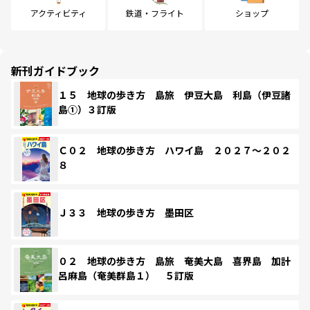
アクティビティ
鉄道・フライト
ショップ
新刊ガイドブック
１５ 地球の歩き方 島旅 伊豆大島 利島（伊豆諸
島①）３訂版
Ｃ０２ 地球の歩き方 ハワイ島 ２０２７～２０２
８
Ｊ３３ 地球の歩き方 墨田区
０２ 地球の歩き方 島旅 奄美大島 喜界島 加計
呂麻島（奄美群島１） ５訂版