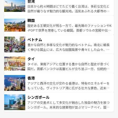
ならではの贅沢な旅のスタイルだ。 なお、新着のアメリカ
台湾
れるおもてなしの心で訪れる人々を迎えてくれるハワイの
リアリーフや大陸中央部にそびえるウルル（エアーズロッ
情報は
コンテンツ一覧
を参照してほしい。
人々、おいしいローカルフードやハワイアンミュージッ
ク）、タスマニアの美しい原生林やケアンズの熱帯雨林な
日本から約４時間ほどでたどり着く台湾は、多彩な文化と
ク、伝統的なフラダンスなど、すべてがハワイの魅力を彩
ど、見どころがたくさん。また、カフェやワイン、オージ
自然が織りなす魅力的な観光地。活気あふれる大都市の台
っている。訪れるたびに新しい発見と感動が待っているハ
ービーフなどの食文化も豊かで、美味しいものであふれて
北やノスタルジックな町並みが人気な九份（ジォウフェ
ワイを、存分に味わってほしい。 なお、新着のハワイ情報
韓国
いる。アクティビティも充実しており、サーフィンやダイ
ン）、静ひつな山岳地帯である台湾東部など、都市の喧騒
は
コンテンツ一覧
を参照してほしい。
ビング、ハイキングなど、アウトドア好きにはたまらな
と山間の静けさが共存しており、訪れる人に新しい発見と
歴史ある王朝文化が残る一方で、最先端のファッションやK
い。オーストラリアの多彩な魅力を存分に味わいつくそ
驚きをもたらしてくれる。また、奥深い台湾の食文化も魅
-POPで世界を席巻している韓国。首都ソウルの宮殿や伝統
う。 なお、新着のオーストラリア情報は
コンテンツ一覧
を
力で、夜市などの屋台グルメから高級料理、ヘルシーで美
家屋が並ぶエリアでは韓国の歴史と文化に浸ることがで
参照してほしい。
ベトナム
容にもいいと評判のスイーツなど、バラエティ豊かな料理
き、地方に足を延ばせば四季折々の自然美を楽しむことが
が味わえる。 なお、新着の台湾情報は
コンテンツ一覧
を参
できる。そして、キムチや焼肉、絶品のストリートフード
豊かな自然と多様な文化が魅力的なベトナム。南北に細長
照してほしい。
まで、さまざまな韓国料理が待っている。夜には、韓国な
く伸びる国土には、広大な田園風景や青々とした山々、世
らではのナイトライフも堪能できる。あたたかいホスピタ
界遺産に登録された壮大な自然景観が点在し、都市部では
タイ
リティに包まれながら、韓国の多彩な魅力を心ゆくまで味
急速な発展と共に伝統が息づく。ハノイの古い町並みやホ
わってみてほしい。 なお、新着の韓国情報は
コンテンツ一
ーチミン市のフランス統治時代の建物も、独特の雰囲気を
タイは、東南アジアに位置する豊かな自然と歴史が息づく
覧
を参照してほしい。
醸し出している。また、バラエティの豊かさとおいしさで
国だ。首都バンコクは高層ビルが立ち並ぶ一方、伝統的な
世界中の食通を魅了してやまないベトナム料理も魅力のひ
寺院や市場がいたるところに点在し、古きよき文化と現代
香港
とつ。フォーやバインミー、ベトナムコーヒーなどは、ぜ
の活気が交差している。北部ではチェンマイなどの山岳地
ひ現地で味わいたい。どの地域を訪れてもあたたかい人々
帯で自然と触れ合い、南部ではプーケットやクラビの美し
アジアと西洋の文化が交わる香港は、特有のエネルギーを
が旅行者を迎えてくれるので、きっと忘れられない旅にな
いビーチでリゾート気分を楽しむことができる。タイ料理
もっている。ヴィクトリア湾に広がる壮大な景色、近未来
るはずだ。 なお、新着のベトナム情報は
コンテンツ一覧
を
は世界的に有名で、屋台から高級レストランまで味覚を刺
的なアートスポット、そして歴史と現代が融合した町並
参照してほしい。
シンガポール
激する。気候は一年中温暖で、どの季節にも異なる楽しみ
み、どこを訪れても感動するはず。観光スポットが密集し
が待っている。親しみやすいタイの人々、仏教を中心とし
ており、効率よく見どころを回れるのも魅力。息をのむよ
アジアの交差点として多文化が融合した独自の魅力を放つ
た文化、そして多様な観光資源が、訪れる旅人を魅了し続
うな絶景から文化的な体験まで、香港を存分に楽しみ尽く
シンガポール。未来的な建築物が並ぶマリーナベイ、歴史
ける。 なお、新着のタイ情報は
コンテンツ一覧
を参照して
そう。 なお、新着の香港情報は
コンテンツ一覧
を参照して
と伝統を感じられるエスニックタウン、多数の緑豊かな公
ほしい。
ほしい。
園や自然保護区など、自然が調和した近代的な景観と文化