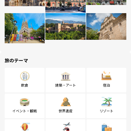
旅のテーマ
飲食
建築・アート
宿泊
イベント・観戦
世界遺産
リゾート