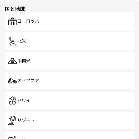
の多様性あふれるカラフルな町は、どこを歩いても新しい
国と地域
発見がある。さらに、治安のよさや充実した公共交通機関
も、旅行者にとっては魅力的なポイント。グルメも豊富
で、ホーカーズは地元の風情を楽しめる外せないスポット
ヨーロッパ
だ。訪れる人を飽きさせないシンガポールで、多様な魅力
を体感しよう。 なお、新着のシンガポール情報は
コンテン
ツ一覧
を参照してほしい。
北米
中南米
オセアニア
ハワイ
リゾート