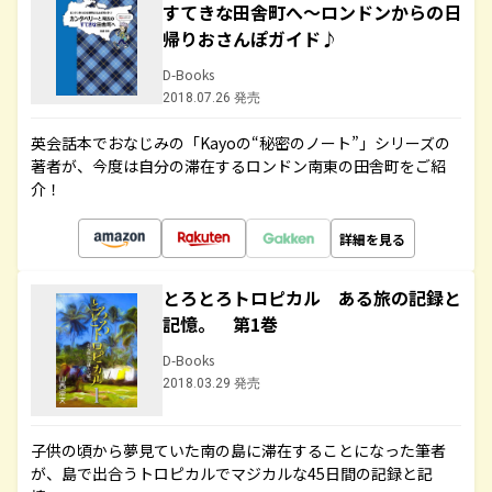
すてきな田舎町へ～ロンドンからの日
帰りおさんぽガイド♪
D-Books
2018.07.26 発売
英会話本でおなじみの「Kayoの“秘密のノート”」シリーズの
著者が、今度は自分の滞在するロンドン南東の田舎町をご紹
介！
詳細を見る
とろとろトロピカル ある旅の記録と
記憶。 第1巻
D-Books
2018.03.29 発売
子供の頃から夢見ていた南の島に滞在することになった筆者
が、島で出合うトロピカルでマジカルな45日間の記録と記