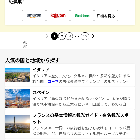
絶景集！
詳細を見る
…
1
2
3
13
AD
AD
人気の国と地域から探す
イタリア
イタリアは歴史、文化、グルメ、自然と多彩な魅力にあふ
れた国。
ローマ
の古代遺跡やフィレンツェのルネッサンス
美術、ヴェネツィアの運河など、歴史あるスポットはもち
スペイン
ろん、トスカーナの美しい田園風景やアマルフィ海岸の絶
景など、自然景観も見逃せない。観光の合間には、本場の
イベリア半島のほぼ80％を占めるスペインは、太陽が降り
ピザやパスタなど、絶品のイタリア料理を堪能することも
注ぐ地中海沿岸から雄大なピレネー山脈まで、多彩な自然
できる。朝目覚めてから夜眠るまで、すべての瞬間を楽し
と文化が詰まったヨーロッパ屈指の旅行先だ。多様な地域
フランスの基本情報と観光ガイド・有名観光スポ
ませてくれるイタリアで、忘れられない旅をしてみよう！
文化が根付くこの国では、情熱的なフラメンコ、熱気あふ
なお、新着のイタリア情報は
コンテンツ一覧
を参照してほ
れる闘牛、そして美味しいタパスが生活の一部となってい
ット
しい。
る。首都マドリードの洗練された雰囲気や、バルセロナの
フランスは、世界中の旅行者を魅了し続けるヨーロッパ屈
アートに溢れた街角から、地方では古代ローマ遺跡や中世
指の観光地だ。首都パリのエッフェル塔やルーブル美術館
の城塞都市、穏やかなビーチリゾートまで多彩な表情を見
といった象徴的なスポットから、田舎町の古風な美しさま