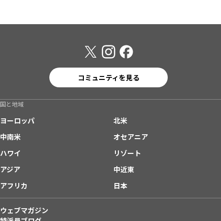
コミュニティを見る
国と地域
ヨーロッパ
北米
中南米
オセアニア
ハワイ
リゾート
アジア
中近東
アフリカ
日本
ウェブマガジン
特派員ブログ