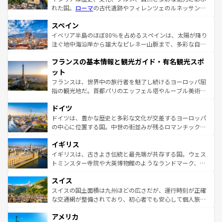
れた国。
ローマ
の古代遺跡やフィレンツェのルネッサンス
美術、ヴェネツィアの運河など、歴史あるスポットはもち
スペイン
ろん、トスカーナの美しい田園風景やアマルフィ海岸の絶
景など、自然景観も見逃せない。観光の合間には、本場の
イベリア半島のほぼ80％を占めるスペインは、太陽が降り
ピザやパスタなど、絶品のイタリア料理を堪能することも
注ぐ地中海沿岸から雄大なピレネー山脈まで、多彩な自然
できる。朝目覚めてから夜眠るまで、すべての瞬間を楽し
と文化が詰まったヨーロッパ屈指の旅行先だ。多様な地域
フランスの基本情報と観光ガイド・有名観光スポ
ませてくれるイタリアで、忘れられない旅をしてみよう！
文化が根付くこの国では、情熱的なフラメンコ、熱気あふ
なお、新着のイタリア情報は
コンテンツ一覧
を参照してほ
れる闘牛、そして美味しいタパスが生活の一部となってい
ット
しい。
る。首都マドリードの洗練された雰囲気や、バルセロナの
フランスは、世界中の旅行者を魅了し続けるヨーロッパ屈
アートに溢れた街角から、地方では古代ローマ遺跡や中世
指の観光地だ。首都パリのエッフェル塔やルーブル美術館
の城塞都市、穏やかなビーチリゾートまで多彩な表情を見
といった象徴的なスポットから、田舎町の古風な美しさま
せる。地方によって風土や気候が異なるスペインはその個
ドイツ
で、幅広い魅力が詰まっている。華麗な宮殿、歴史的な大
性で訪れる人を魅了する。 なお、新着のスペイン情報は
コ
聖堂、美しいビーチ、そして豊かな自然が、訪れる者を心
ドイツは、豊かな歴史と多彩な文化が交差するヨーロッパ
ンテンツ一覧
を参照してほしい。
から魅了する。また、フランスは美食の国としても知ら
の中心に位置する国。中世の街並みが残るロマンチック街
れ、フランス料理はユネスコ無形文化遺産にも登録されて
道から、未来を先取りするようなモダンな都市まで多様な
イギリス
いる。シャンパンの発祥地であるランス、プロヴァンスの
顔を持つこの国は、どこを歩いても飽きることがない。ベ
香り高いラベンダー畑など、多彩な楽しみ方が可能だ。さ
ルリンの文化的活気、バイエルン州のアルプスの絶景、そ
イギリスは、古きよき伝統と最先端が共存する国。ウェス
らに、パリ以外の地域にも魅力が溢れており、どの街角に
してライン川沿いのワイン畑といった風景は必見。ビール
トミンスター寺院や大英博物館のようなランドマーク、歴
も豊かな歴史と文化が息づいている。パリ以外の個性あふ
とソーセージを味わいながら地元の人と過ごす楽しい時間
史ある大学都市、美しい丘陵地帯や牧歌的な風景など、エ
れる地方に足を運ぶとそれぞれで全く異なる文化を体験で
スイス
は、お酒好きな人にはぜひ体験してほしい。 なお、新着の
リアごとに異なる魅力がある。また、優雅なアフタヌーン
きるだろう。 なお、新着のフランス情報は
コンテンツ一覧
ドイツ情報は
コンテンツ一覧
を参照してほしい。
ティー、ビール好きにはたまらない英国パブ、サッカー観
スイスの国土面積は九州ほどの広さだが、運行時刻が正確
を参照してほしい。
戦など、本場だからこそできる体験も豊富。イギリスを旅
な交通網が整備されており、初心者でも安心して個人旅行
して楽しみつくそう。 なお、新着のイギリス情報は
コンテ
を楽しめる。日本同様に時刻表どおりの旅が可能だ。中世
アメリカ
ンツ一覧
を参照してほしい。
の建物がそのまま残る町や、スイスならではのユニークな