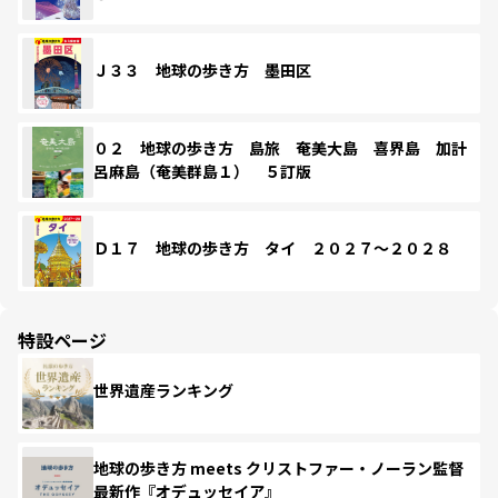
Ｊ３３ 地球の歩き方 墨田区
０２ 地球の歩き方 島旅 奄美大島 喜界島 加計
呂麻島（奄美群島１） ５訂版
Ｄ１７ 地球の歩き方 タイ ２０２７～２０２８
特設ページ
世界遺産ランキング
地球の歩き方 meets クリストファー・ノーラン監督
最新作『オデュッセイア』