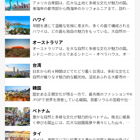
博物館もあり、アルプス観光だけでなく町歩きも満喫する
アメリカ合衆国は、広大な土地と多様な文化が魅力の国。
ことができる。国民の所得が高いため物価も高いが、旅行
東海岸の都市部から西海岸のカリフォルニアまで、訪れる
者向けの交通パス提供のサービスもあり、うまく活用すれ
場所ごとに異なる風景と体験が待っている。ニューヨーク
ハワイ
ば市内交通費無料で観光を楽しむこともできる。 なお、新
のような巨大都市は、観光、ショッピング、エンターテイ
着のスイス情報は
コンテンツ一覧
を参照してほしい。
ンメントが詰まった刺激的なスポットだ。一方、アメリカ
年間を通じて温暖な気候に恵まれ、多くの島で構成される
西部には大自然が広がり、グランドキャニオンやイエロー
ハワイは、どの島も独自の魅力をもっている。大自然の神
ストーン国立公園といった絶景が堪能できる。さらに、南
秘を感じたいなら、火山が生み出した壮大な景観を誇るハ
オーストラリア
部のニューオーリンズでは、音楽と美食が融合した独特の
ワイ島は見逃せない。また、定番の観光地といえばオアフ
文化が魅力。旅行者はアメリカの各地域で異なる魅力を楽
島だが、静かな自然を求めるならマウイ島やカウアイ島が
オーストラリアは、壮大な自然と多様な文化が魅力の国。
しみながら、その多様性と豊かな歴史を感じることができ
おすすめ。エメラルドグリーンに輝く海をはじめ、豊かな
シドニーのシンボルであるシドニー・オペラハウス、オー
るだろう。車でのロードトリップや列車の旅も、アメリカ
文化や歴史が息づいている。「アロハスピリット」と呼ば
ストラリア東海岸北部に広がる大サンゴ礁地帯グレートバ
ならではの贅沢な旅のスタイルだ。 なお、新着のアメリカ
台湾
れるおもてなしの心で訪れる人々を迎えてくれるハワイの
リアリーフや大陸中央部にそびえるウルル（エアーズロッ
情報は
コンテンツ一覧
を参照してほしい。
人々、おいしいローカルフードやハワイアンミュージッ
ク）、タスマニアの美しい原生林やケアンズの熱帯雨林な
日本から約４時間ほどでたどり着く台湾は、多彩な文化と
ク、伝統的なフラダンスなど、すべてがハワイの魅力を彩
ど、見どころがたくさん。また、カフェやワイン、オージ
自然が織りなす魅力的な観光地。活気あふれる大都市の台
っている。訪れるたびに新しい発見と感動が待っているハ
ービーフなどの食文化も豊かで、美味しいものであふれて
北やノスタルジックな町並みが人気な九份（ジォウフェ
ワイを、存分に味わってほしい。 なお、新着のハワイ情報
韓国
いる。アクティビティも充実しており、サーフィンやダイ
ン）、静ひつな山岳地帯である台湾東部など、都市の喧騒
は
コンテンツ一覧
を参照してほしい。
ビング、ハイキングなど、アウトドア好きにはたまらな
と山間の静けさが共存しており、訪れる人に新しい発見と
歴史ある王朝文化が残る一方で、最先端のファッションやK
い。オーストラリアの多彩な魅力を存分に味わいつくそ
驚きをもたらしてくれる。また、奥深い台湾の食文化も魅
-POPで世界を席巻している韓国。首都ソウルの宮殿や伝統
う。 なお、新着のオーストラリア情報は
コンテンツ一覧
を
力で、夜市などの屋台グルメから高級料理、ヘルシーで美
家屋が並ぶエリアでは韓国の歴史と文化に浸ることがで
参照してほしい。
ベトナム
容にもいいと評判のスイーツなど、バラエティ豊かな料理
き、地方に足を延ばせば四季折々の自然美を楽しむことが
が味わえる。 なお、新着の台湾情報は
コンテンツ一覧
を参
できる。そして、キムチや焼肉、絶品のストリートフード
豊かな自然と多様な文化が魅力的なベトナム。南北に細長
照してほしい。
まで、さまざまな韓国料理が待っている。夜には、韓国な
く伸びる国土には、広大な田園風景や青々とした山々、世
らではのナイトライフも堪能できる。あたたかいホスピタ
界遺産に登録された壮大な自然景観が点在し、都市部では
タイ
リティに包まれながら、韓国の多彩な魅力を心ゆくまで味
急速な発展と共に伝統が息づく。ハノイの古い町並みやホ
わってみてほしい。 なお、新着の韓国情報は
コンテンツ一
ーチミン市のフランス統治時代の建物も、独特の雰囲気を
タイは、東南アジアに位置する豊かな自然と歴史が息づく