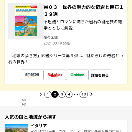
Ｗ０３ 世界の魅力的な奇岩と巨石１
３９選
不思議とロマンに満ちた岩石の謎を旅の雑
学とともに解説
旅の図鑑
2021.03.18 発売
「地球の歩き方」図鑑シリーズ第３弾は、謎だらけの奇岩と巨
石の世界！
詳細を見る
…
1
2
3
4
13
AD
AD
人気の国と地域から探す
イタリア
イタリアは歴史、文化、グルメ、自然と多彩な魅力にあふ