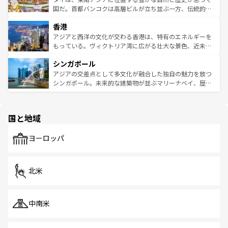
覧
を参照してほしい。
醸し出している。また、バラエティの豊かさとおいしさで
国だ。首都バンコクは高層ビルが立ち並ぶ一方、伝統的な
世界中の食通を魅了してやまないベトナム料理も魅力のひ
寺院や市場がいたるところに点在し、古きよき文化と現代
香港
とつ。フォーやバインミー、ベトナムコーヒーなどは、ぜ
の活気が交差している。北部ではチェンマイなどの山岳地
ひ現地で味わいたい。どの地域を訪れてもあたたかい人々
帯で自然と触れ合い、南部ではプーケットやクラビの美し
アジアと西洋の文化が交わる香港は、特有のエネルギーを
が旅行者を迎えてくれるので、きっと忘れられない旅にな
いビーチでリゾート気分を楽しむことができる。タイ料理
もっている。ヴィクトリア湾に広がる壮大な景色、近未来
るはずだ。 なお、新着のベトナム情報は
コンテンツ一覧
を
は世界的に有名で、屋台から高級レストランまで味覚を刺
的なアートスポット、そして歴史と現代が融合した町並
参照してほしい。
シンガポール
激する。気候は一年中温暖で、どの季節にも異なる楽しみ
み、どこを訪れても感動するはず。観光スポットが密集し
が待っている。親しみやすいタイの人々、仏教を中心とし
ており、効率よく見どころを回れるのも魅力。息をのむよ
アジアの交差点として多文化が融合した独自の魅力を放つ
た文化、そして多様な観光資源が、訪れる旅人を魅了し続
うな絶景から文化的な体験まで、香港を存分に楽しみ尽く
シンガポール。未来的な建築物が並ぶマリーナベイ、歴史
ける。 なお、新着のタイ情報は
コンテンツ一覧
を参照して
そう。 なお、新着の香港情報は
コンテンツ一覧
を参照して
と伝統を感じられるエスニックタウン、多数の緑豊かな公
ほしい。
ほしい。
園や自然保護区など、自然が調和した近代的な景観と文化
の多様性あふれるカラフルな町は、どこを歩いても新しい
国と地域
発見がある。さらに、治安のよさや充実した公共交通機関
も、旅行者にとっては魅力的なポイント。グルメも豊富
で、ホーカーズは地元の風情を楽しめる外せないスポット
ヨーロッパ
だ。訪れる人を飽きさせないシンガポールで、多様な魅力
を体感しよう。 なお、新着のシンガポール情報は
コンテン
ツ一覧
を参照してほしい。
北米
中南米