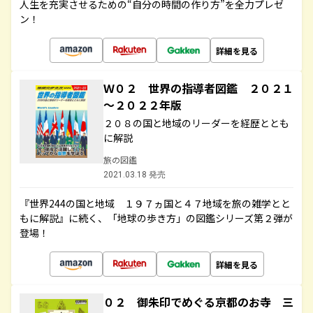
人生を充実させるための“自分の時間の作り方”を全力プレゼ
ン！
詳細を見る
Ｗ０２ 世界の指導者図鑑 ２０２１
～２０２２年版
２０８の国と地域のリーダーを経歴ととも
に解説
旅の図鑑
2021.03.18 発売
『世界244の国と地域 １９７ヵ国と４７地域を旅の雑学とと
もに解説』に続く、「地球の歩き方」の図鑑シリーズ第２弾が
登場！
詳細を見る
０２ 御朱印でめぐる京都のお寺 三