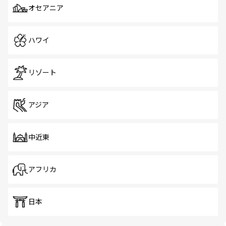
オセアニア
ハワイ
リゾート
アジア
中近東
アフリカ
日本