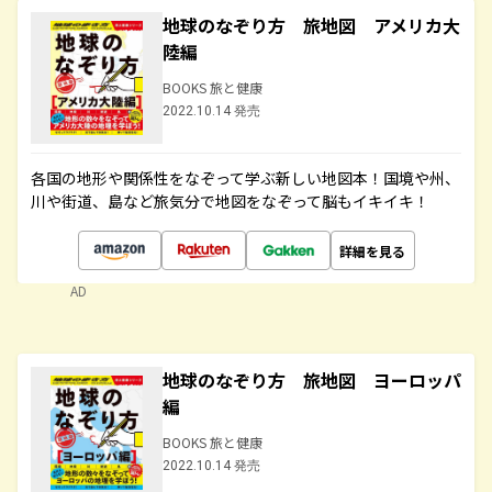
地球のなぞり方 旅地図 アメリカ大
陸編
BOOKS 旅と健康
2022.10.14 発売
各国の地形や関係性をなぞって学ぶ新しい地図本！国境や州、
川や街道、島など旅気分で地図をなぞって脳もイキイキ！
詳細を見る
AD
地球のなぞり方 旅地図 ヨーロッパ
編
BOOKS 旅と健康
2022.10.14 発売