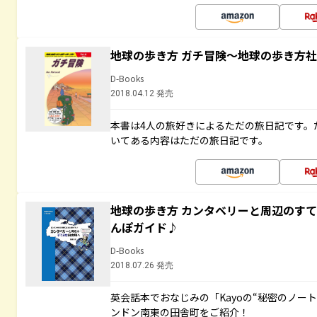
地球の歩き方 ガチ冒険～地球の歩き方
D-Books
2018.04.12 発売
本書は4人の旅好きによるただの旅日記です。
いてある内容はただの旅日記です。
地球の歩き方 カンタベリーと周辺のす
んぽガイド♪
D-Books
2018.07.26 発売
英会話本でおなじみの「Kayoの“秘密のノー
ンドン南東の田舎町をご紹介！