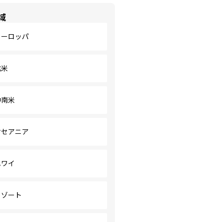
域
ヨーロッパ
北米
中南米
オセアニア
ハワイ
リゾート