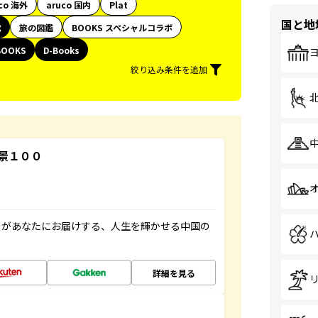
co 海外
aruco 国内
Plat
国と地
代
旅の図鑑
BOOKS スペシャルコラボ
BOOKS
D-Books
絞り込み条件を追加
景１００
」があなたにお届けする、人生を輝かせる中国の
詳細を見る