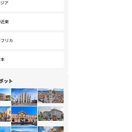
アジア
中近東
アフリカ
日本
ポット