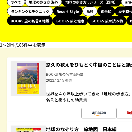
すべて
地球の歩き方 海外
地球の歩き方 Jシリーズ（国内）
aru
ランキング&テクニック
Resort Style
島旅
御朱印
歴史時
BOOKS 旅の名言＆絶景
BOOKS 旅と健康
BOOKS 旅の読み物
1〜20件/186件中 を表示
悠久の教えをひもとく中国のことばと絶
BOOKS 旅の名言＆絶景
2022.12.15 発売
世界を４０年以上歩いてきた「地球の歩き方
名言と癒やしの絶景集
地球のなぞり方 旅地図 日本編