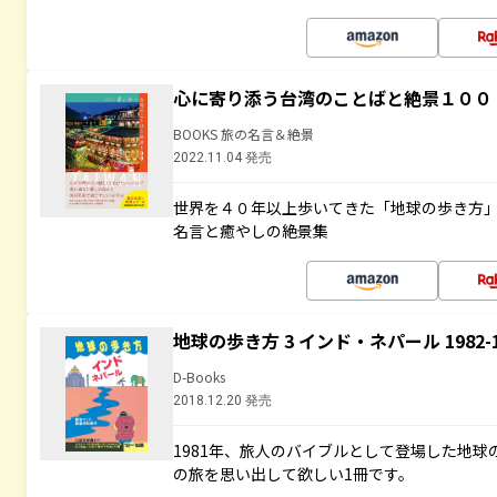
心に寄り添う台湾のことばと絶景１００
BOOKS 旅の名言＆絶景
2022.11.04 発売
世界を４０年以上歩いてきた「地球の歩き方
名言と癒やしの絶景集
地球の歩き方 3 インド・ネパール 1982
D-Books
2018.12.20 発売
1981年、旅人のバイブルとして登場した地
の旅を思い出して欲しい1冊です。