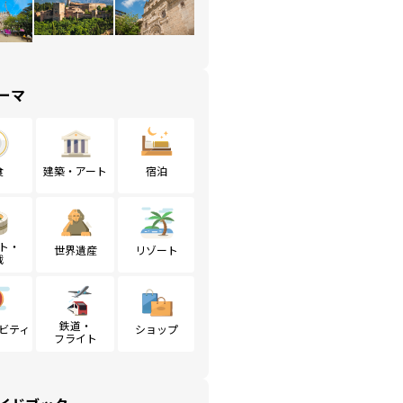
ーマ
食
建築・アート
宿泊
ト・
世界遺産
リゾート
戦
鉄道・
ビティ
ショップ
フライト