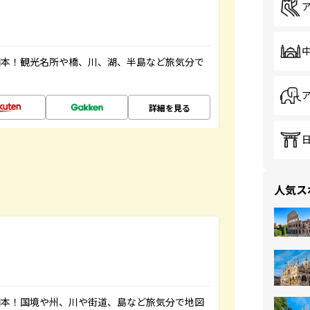
図本！観光名所や橋、川、湖、半島など旅気分で
詳細を見る
人気ス
図本！国境や州、川や街道、島など旅気分で地図