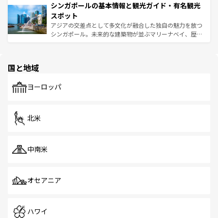
参照してほしい。
シンガポールの基本情報と観光ガイド・有名観光
激する。気候は一年中温暖で、どの季節にも異なる楽しみ
み、どこを訪れても感動するはず。観光スポットが密集し
が待っている。親しみやすいタイの人々、仏教を中心とし
ており、効率よく見どころを回れるのも魅力。息をのむよ
スポット
た文化、そして多様な観光資源が、訪れる旅人を魅了し続
うな絶景から文化的な体験まで、香港を存分に楽しみ尽く
アジアの交差点として多文化が融合した独自の魅力を放つ
ける。 なお、新着のタイ情報は
コンテンツ一覧
を参照して
そう。 なお、新着の香港情報は
コンテンツ一覧
を参照して
シンガポール。未来的な建築物が並ぶマリーナベイ、歴史
ほしい。
ほしい。
と伝統を感じられるエスニックタウン、多数の緑豊かな公
園や自然保護区など、自然が調和した近代的な景観と文化
の多様性あふれるカラフルな町は、どこを歩いても新しい
国と地域
発見がある。さらに、治安のよさや充実した公共交通機関
も、旅行者にとっては魅力的なポイント。グルメも豊富
で、ホーカーズは地元の風情を楽しめる外せないスポット
ヨーロッパ
だ。訪れる人を飽きさせないシンガポールで、多様な魅力
を体感しよう。 なお、新着のシンガポール情報は
コンテン
ツ一覧
を参照してほしい。
北米
中南米
オセアニア
ハワイ