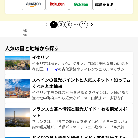
詳細を見る
…
1
2
3
11
AD
AD
人気の国と地域から探す
イタリア
イタリアは歴史、文化、グルメ、自然と多彩な魅力にあふ
れた国。
ローマ
の古代遺跡やフィレンツェのルネッサンス
美術、ヴェネツィアの運河など、歴史あるスポットはもち
スペインの観光ポイントと人気スポット・知ってお
ろん、トスカーナの美しい田園風景やアマルフィ海岸の絶
景など、自然景観も見逃せない。観光の合間には、本場の
くべき基本情報
ピザやパスタなど、絶品のイタリア料理を堪能することも
イベリア半島のほぼ80％を占めるスペインは、太陽が降り
できる。朝目覚めてから夜眠るまで、すべての瞬間を楽し
注ぐ地中海沿岸から雄大なピレネー山脈まで、多彩な自然
ませてくれるイタリアで、忘れられない旅をしてみよう！
と文化が詰まったヨーロッパ屈指の旅行先だ。多様な地域
なお、新着のイタリア情報は
コンテンツ一覧
を参照してほ
フランスの基本情報と観光ガイド・有名観光スポ
文化が根付くこの国では、情熱的なフラメンコ、熱気あふ
しい。
れる闘牛、そして美味しいタパスが生活の一部となってい
ット
る。首都マドリードの洗練された雰囲気や、バルセロナの
フランスは、世界中の旅行者を魅了し続けるヨーロッパ屈
アートに溢れた街角から、地方では古代ローマ遺跡や中世
指の観光地だ。首都パリのエッフェル塔やルーブル美術館
の城塞都市、穏やかなビーチリゾートまで多彩な表情を見
といった象徴的なスポットから、田舎町の古風な美しさま
せる。地方によって風土や気候が異なるスペインはその個
ドイツの基本情報と観光ガイド・有名観光スポッ
で、幅広い魅力が詰まっている。華麗な宮殿、歴史的な大