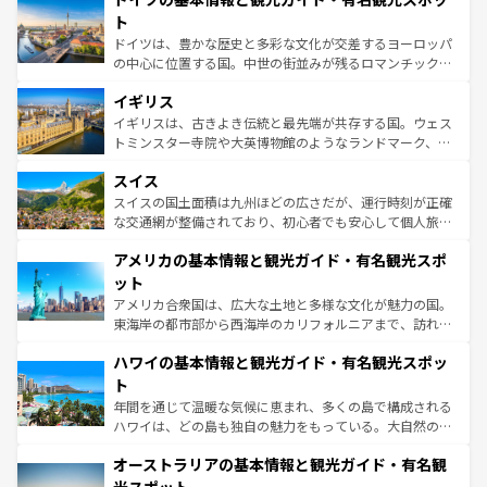
性で訪れる人を魅了する。 なお、新着のスペイン情報は
コ
聖堂、美しいビーチ、そして豊かな自然が、訪れる者を心
ト
ンテンツ一覧
を参照してほしい。
から魅了する。また、フランスは美食の国としても知ら
ドイツは、豊かな歴史と多彩な文化が交差するヨーロッパ
れ、フランス料理はユネスコ無形文化遺産にも登録されて
の中心に位置する国。中世の街並みが残るロマンチック街
いる。シャンパンの発祥地であるランス、プロヴァンスの
道から、未来を先取りするようなモダンな都市まで多様な
香り高いラベンダー畑など、多彩な楽しみ方が可能だ。さ
イギリス
顔を持つこの国は、どこを歩いても飽きることがない。ベ
らに、パリ以外の地域にも魅力が溢れており、どの街角に
ルリンの文化的活気、バイエルン州のアルプスの絶景、そ
イギリスは、古きよき伝統と最先端が共存する国。ウェス
も豊かな歴史と文化が息づいている。パリ以外の個性あふ
してライン川沿いのワイン畑といった風景は必見。ビール
トミンスター寺院や大英博物館のようなランドマーク、歴
れる地方に足を運ぶとそれぞれで全く異なる文化を体験で
とソーセージを味わいながら地元の人と過ごす楽しい時間
史ある大学都市、美しい丘陵地帯や牧歌的な風景など、エ
きるだろう。 なお、新着のフランス情報は
コンテンツ一覧
スイス
は、お酒好きな人にはぜひ体験してほしい。 なお、新着の
リアごとに異なる魅力がある。また、優雅なアフタヌーン
を参照してほしい。
ドイツ情報は
コンテンツ一覧
を参照してほしい。
ティー、ビール好きにはたまらない英国パブ、サッカー観
スイスの国土面積は九州ほどの広さだが、運行時刻が正確
戦など、本場だからこそできる体験も豊富。イギリスを旅
な交通網が整備されており、初心者でも安心して個人旅行
して楽しみつくそう。 なお、新着のイギリス情報は
コンテ
を楽しめる。日本同様に時刻表どおりの旅が可能だ。中世
アメリカの基本情報と観光ガイド・有名観光スポ
ンツ一覧
を参照してほしい。
の建物がそのまま残る町や、スイスならではのユニークな
博物館もあり、アルプス観光だけでなく町歩きも満喫する
ット
ことができる。国民の所得が高いため物価も高いが、旅行
アメリカ合衆国は、広大な土地と多様な文化が魅力の国。
者向けの交通パス提供のサービスもあり、うまく活用すれ
東海岸の都市部から西海岸のカリフォルニアまで、訪れる
ば市内交通費無料で観光を楽しむこともできる。 なお、新
場所ごとに異なる風景と体験が待っている。ニューヨーク
着のスイス情報は
コンテンツ一覧
を参照してほしい。
ハワイの基本情報と観光ガイド・有名観光スポッ
のような巨大都市は、観光、ショッピング、エンターテイ
ンメントが詰まった刺激的なスポットだ。一方、アメリカ
ト
西部には大自然が広がり、グランドキャニオンやイエロー
年間を通じて温暖な気候に恵まれ、多くの島で構成される
ストーン国立公園といった絶景が堪能できる。さらに、南
ハワイは、どの島も独自の魅力をもっている。大自然の神
部のニューオーリンズでは、音楽と美食が融合した独特の
秘を感じたいなら、火山が生み出した壮大な景観を誇るハ
文化が魅力。旅行者はアメリカの各地域で異なる魅力を楽
オーストラリアの基本情報と観光ガイド・有名観
ワイ島は見逃せない。また、定番の観光地といえばオアフ
しみながら、その多様性と豊かな歴史を感じることができ
島だが、静かな自然を求めるならマウイ島やカウアイ島が