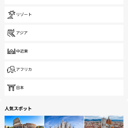
リゾート
アジア
中近東
アフリカ
日本
人気スポット