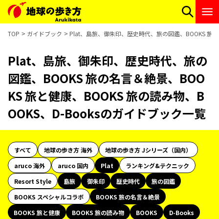
TOP
ガイドブック
Plat、島旅、御朱印、歴史時代、旅の図鑑、BOOKS 旅の
Plat、島旅、御朱印、歴史時代、旅の
図鑑、BOOKS 旅の名言＆絶景、BOO
KS 旅と健康、BOOKS 旅の読み物、B
OOKS、D-Booksのガイドブック一覧
すべて
地球の歩き方 海外
地球の歩き方 Jシリーズ（国内）
aruco 海外
aruco 国内
Plat
ランキング&テクニック
Resort Style
島旅
御朱印
歴史時代
旅の図鑑
BOOKS スペシャルコラボ
BOOKS 旅の名言＆絶景
BOOKS 旅と健康
BOOKS 旅の読み物
BOOKS
D-Books