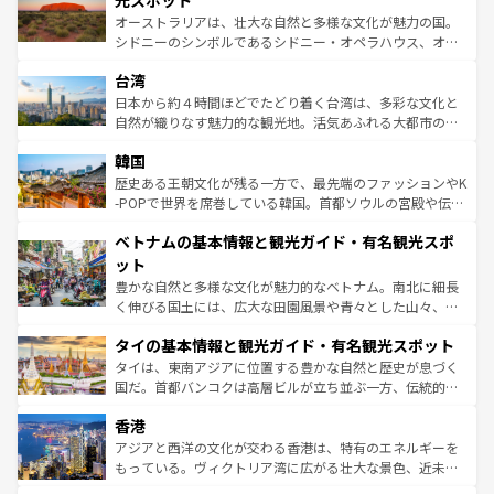
光スポット
るだろう。車でのロードトリップや列車の旅も、アメリカ
おすすめ。エメラルドグリーンに輝く海をはじめ、豊かな
オーストラリアは、壮大な自然と多様な文化が魅力の国。
ならではの贅沢な旅のスタイルだ。 なお、新着のアメリカ
文化や歴史が息づいている。「アロハスピリット」と呼ば
シドニーのシンボルであるシドニー・オペラハウス、オー
情報は
コンテンツ一覧
を参照してほしい。
れるおもてなしの心で訪れる人々を迎えてくれるハワイの
ストラリア東海岸北部に広がる大サンゴ礁地帯グレートバ
人々、おいしいローカルフードやハワイアンミュージッ
台湾
リアリーフや大陸中央部にそびえるウルル（エアーズロッ
ク、伝統的なフラダンスなど、すべてがハワイの魅力を彩
ク）、タスマニアの美しい原生林やケアンズの熱帯雨林な
日本から約４時間ほどでたどり着く台湾は、多彩な文化と
っている。訪れるたびに新しい発見と感動が待っているハ
ど、見どころがたくさん。また、カフェやワイン、オージ
自然が織りなす魅力的な観光地。活気あふれる大都市の台
ワイを、存分に味わってほしい。 なお、新着のハワイ情報
ービーフなどの食文化も豊かで、美味しいものであふれて
北やノスタルジックな町並みが人気な九份（ジォウフェ
は
コンテンツ一覧
を参照してほしい。
韓国
いる。アクティビティも充実しており、サーフィンやダイ
ン）、静ひつな山岳地帯である台湾東部など、都市の喧騒
ビング、ハイキングなど、アウトドア好きにはたまらな
と山間の静けさが共存しており、訪れる人に新しい発見と
歴史ある王朝文化が残る一方で、最先端のファッションやK
い。オーストラリアの多彩な魅力を存分に味わいつくそ
驚きをもたらしてくれる。また、奥深い台湾の食文化も魅
-POPで世界を席巻している韓国。首都ソウルの宮殿や伝統
う。 なお、新着のオーストラリア情報は
コンテンツ一覧
を
力で、夜市などの屋台グルメから高級料理、ヘルシーで美
家屋が並ぶエリアでは韓国の歴史と文化に浸ることがで
参照してほしい。
ベトナムの基本情報と観光ガイド・有名観光スポ
容にもいいと評判のスイーツなど、バラエティ豊かな料理
き、地方に足を延ばせば四季折々の自然美を楽しむことが
が味わえる。 なお、新着の台湾情報は
コンテンツ一覧
を参
できる。そして、キムチや焼肉、絶品のストリートフード
ット
照してほしい。
まで、さまざまな韓国料理が待っている。夜には、韓国な
豊かな自然と多様な文化が魅力的なベトナム。南北に細長
らではのナイトライフも堪能できる。あたたかいホスピタ
く伸びる国土には、広大な田園風景や青々とした山々、世
リティに包まれながら、韓国の多彩な魅力を心ゆくまで味
界遺産に登録された壮大な自然景観が点在し、都市部では
わってみてほしい。 なお、新着の韓国情報は
コンテンツ一
タイの基本情報と観光ガイド・有名観光スポット
急速な発展と共に伝統が息づく。ハノイの古い町並みやホ
覧
を参照してほしい。
ーチミン市のフランス統治時代の建物も、独特の雰囲気を
タイは、東南アジアに位置する豊かな自然と歴史が息づく
醸し出している。また、バラエティの豊かさとおいしさで
国だ。首都バンコクは高層ビルが立ち並ぶ一方、伝統的な
世界中の食通を魅了してやまないベトナム料理も魅力のひ
寺院や市場がいたるところに点在し、古きよき文化と現代
香港
とつ。フォーやバインミー、ベトナムコーヒーなどは、ぜ
の活気が交差している。北部ではチェンマイなどの山岳地
ひ現地で味わいたい。どの地域を訪れてもあたたかい人々
帯で自然と触れ合い、南部ではプーケットやクラビの美し
アジアと西洋の文化が交わる香港は、特有のエネルギーを
が旅行者を迎えてくれるので、きっと忘れられない旅にな
いビーチでリゾート気分を楽しむことができる。タイ料理
もっている。ヴィクトリア湾に広がる壮大な景色、近未来
るはずだ。 なお、新着のベトナム情報は
コンテンツ一覧
を
は世界的に有名で、屋台から高級レストランまで味覚を刺
的なアートスポット、そして歴史と現代が融合した町並