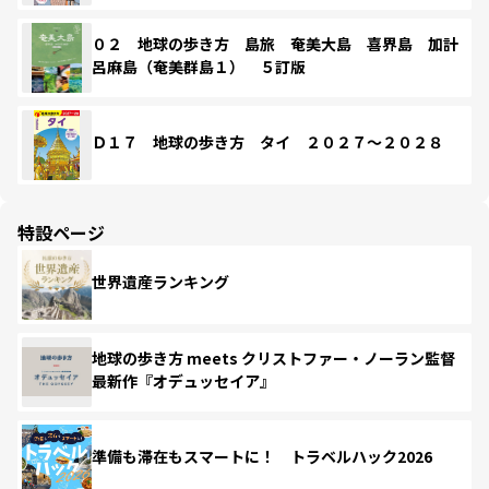
０２ 地球の歩き方 島旅 奄美大島 喜界島 加計
呂麻島（奄美群島１） ５訂版
Ｄ１７ 地球の歩き方 タイ ２０２７～２０２８
特設ページ
世界遺産ランキング
地球の歩き方 meets クリストファー・ノーラン監督
最新作『オデュッセイア』
準備も滞在もスマートに！ トラベルハック2026