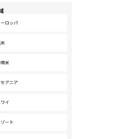
域
ヨーロッパ
北米
中南米
オセアニア
ハワイ
リゾート