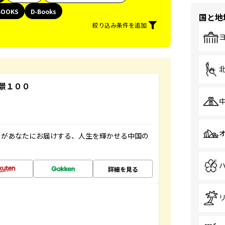
BOOKS
D-Books
国と地
絞り込み条件を追加
景１００
」があなたにお届けする、人生を輝かせる中国の
詳細を見る