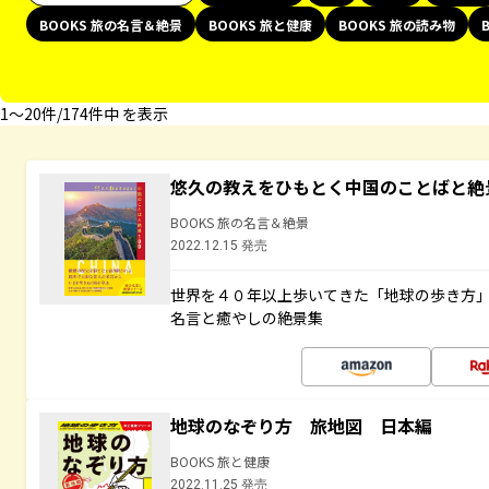
BOOKS 旅の名言＆絶景
BOOKS 旅と健康
BOOKS 旅の読み物
1〜20件/174件中 を表示
悠久の教えをひもとく中国のことばと絶
BOOKS 旅の名言＆絶景
2022.12.15 発売
世界を４０年以上歩いてきた「地球の歩き方
名言と癒やしの絶景集
地球のなぞり方 旅地図 日本編
BOOKS 旅と健康
2022.11.25 発売