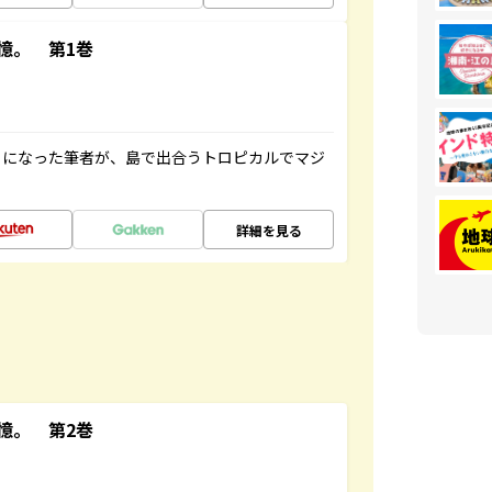
憶。 第1巻
とになった筆者が、島で出合うトロピカルでマジ
詳細を見る
憶。 第2巻