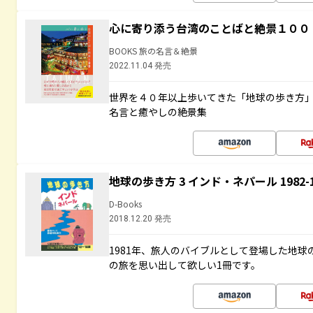
心に寄り添う台湾のことばと絶景１００
BOOKS 旅の名言＆絶景
2022.11.04 発売
世界を４０年以上歩いてきた「地球の歩き方
名言と癒やしの絶景集
地球の歩き方 3 インド・ネパール 1982
D-Books
2018.12.20 発売
1981年、旅人のバイブルとして登場した地
の旅を思い出して欲しい1冊です。