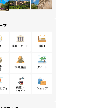
ーマ
食
建築・アート
宿泊
ト・
世界遺産
リゾート
戦
鉄道・
ビティ
ショップ
フライト