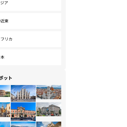
アジア
中近東
アフリカ
日本
ポット