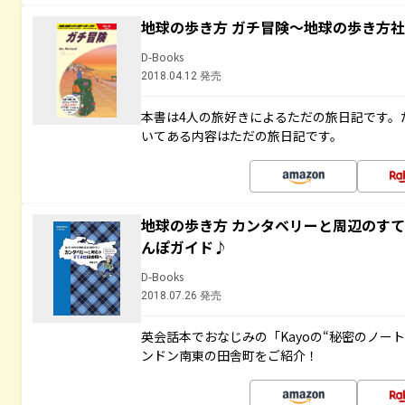
地球の歩き方 ガチ冒険～地球の歩き方
D-Books
2018.04.12 発売
本書は4人の旅好きによるただの旅日記です。
いてある内容はただの旅日記です。
地球の歩き方 カンタベリーと周辺のす
んぽガイド♪
D-Books
2018.07.26 発売
英会話本でおなじみの「Kayoの“秘密のノー
ンドン南東の田舎町をご紹介！