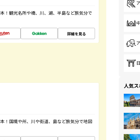
図本！観光名所や橋、川、湖、半島など旅気分で
詳細を見る
人気ス
図本！国境や州、川や街道、島など旅気分で地図