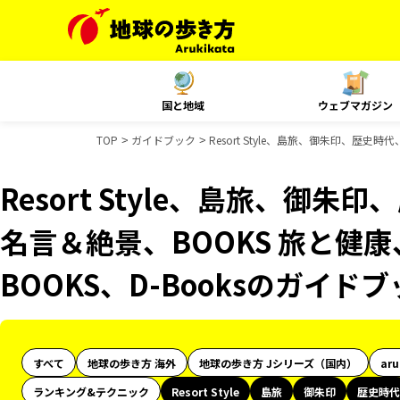
国と地域
ウェブマガジン
TOP
ガイドブック
Resort Style、島旅、御朱印、歴史
Resort Style、島旅、御朱
名言＆絶景、BOOKS 旅と健康
BOOKS、D-Booksのガイド
すべて
地球の歩き方 海外
地球の歩き方 Jシリーズ（国内）
ar
ランキング&テクニック
Resort Style
島旅
御朱印
歴史時代