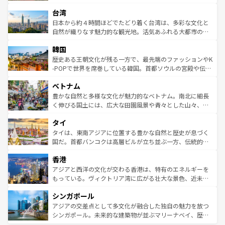
るだろう。車でのロードトリップや列車の旅も、アメリカ
文化や歴史が息づいている。「アロハスピリット」と呼ば
ストラリア東海岸北部に広がる大サンゴ礁地帯グレートバ
ならではの贅沢な旅のスタイルだ。 なお、新着のアメリカ
台湾
れるおもてなしの心で訪れる人々を迎えてくれるハワイの
リアリーフや大陸中央部にそびえるウルル（エアーズロッ
情報は
コンテンツ一覧
を参照してほしい。
人々、おいしいローカルフードやハワイアンミュージッ
ク）、タスマニアの美しい原生林やケアンズの熱帯雨林な
日本から約４時間ほどでたどり着く台湾は、多彩な文化と
ク、伝統的なフラダンスなど、すべてがハワイの魅力を彩
ど、見どころがたくさん。また、カフェやワイン、オージ
自然が織りなす魅力的な観光地。活気あふれる大都市の台
っている。訪れるたびに新しい発見と感動が待っているハ
ービーフなどの食文化も豊かで、美味しいものであふれて
北やノスタルジックな町並みが人気な九份（ジォウフェ
ワイを、存分に味わってほしい。 なお、新着のハワイ情報
韓国
いる。アクティビティも充実しており、サーフィンやダイ
ン）、静ひつな山岳地帯である台湾東部など、都市の喧騒
は
コンテンツ一覧
を参照してほしい。
ビング、ハイキングなど、アウトドア好きにはたまらな
と山間の静けさが共存しており、訪れる人に新しい発見と
歴史ある王朝文化が残る一方で、最先端のファッションやK
い。オーストラリアの多彩な魅力を存分に味わいつくそ
驚きをもたらしてくれる。また、奥深い台湾の食文化も魅
-POPで世界を席巻している韓国。首都ソウルの宮殿や伝統
う。 なお、新着のオーストラリア情報は
コンテンツ一覧
を
力で、夜市などの屋台グルメから高級料理、ヘルシーで美
家屋が並ぶエリアでは韓国の歴史と文化に浸ることがで
参照してほしい。
ベトナム
容にもいいと評判のスイーツなど、バラエティ豊かな料理
き、地方に足を延ばせば四季折々の自然美を楽しむことが
が味わえる。 なお、新着の台湾情報は
コンテンツ一覧
を参
できる。そして、キムチや焼肉、絶品のストリートフード
豊かな自然と多様な文化が魅力的なベトナム。南北に細長
照してほしい。
まで、さまざまな韓国料理が待っている。夜には、韓国な
く伸びる国土には、広大な田園風景や青々とした山々、世
らではのナイトライフも堪能できる。あたたかいホスピタ
界遺産に登録された壮大な自然景観が点在し、都市部では
タイ
リティに包まれながら、韓国の多彩な魅力を心ゆくまで味
急速な発展と共に伝統が息づく。ハノイの古い町並みやホ
わってみてほしい。 なお、新着の韓国情報は
コンテンツ一
ーチミン市のフランス統治時代の建物も、独特の雰囲気を
タイは、東南アジアに位置する豊かな自然と歴史が息づく
覧
を参照してほしい。
醸し出している。また、バラエティの豊かさとおいしさで
国だ。首都バンコクは高層ビルが立ち並ぶ一方、伝統的な
世界中の食通を魅了してやまないベトナム料理も魅力のひ
寺院や市場がいたるところに点在し、古きよき文化と現代
香港
とつ。フォーやバインミー、ベトナムコーヒーなどは、ぜ
の活気が交差している。北部ではチェンマイなどの山岳地
ひ現地で味わいたい。どの地域を訪れてもあたたかい人々
帯で自然と触れ合い、南部ではプーケットやクラビの美し
アジアと西洋の文化が交わる香港は、特有のエネルギーを
が旅行者を迎えてくれるので、きっと忘れられない旅にな
いビーチでリゾート気分を楽しむことができる。タイ料理
もっている。ヴィクトリア湾に広がる壮大な景色、近未来
るはずだ。 なお、新着のベトナム情報は
コンテンツ一覧
を
は世界的に有名で、屋台から高級レストランまで味覚を刺
的なアートスポット、そして歴史と現代が融合した町並
参照してほしい。
シンガポール
激する。気候は一年中温暖で、どの季節にも異なる楽しみ
み、どこを訪れても感動するはず。観光スポットが密集し
が待っている。親しみやすいタイの人々、仏教を中心とし
ており、効率よく見どころを回れるのも魅力。息をのむよ
アジアの交差点として多文化が融合した独自の魅力を放つ
た文化、そして多様な観光資源が、訪れる旅人を魅了し続
うな絶景から文化的な体験まで、香港を存分に楽しみ尽く
シンガポール。未来的な建築物が並ぶマリーナベイ、歴史
ける。 なお、新着のタイ情報は
コンテンツ一覧
を参照して
そう。 なお、新着の香港情報は
コンテンツ一覧
を参照して
と伝統を感じられるエスニックタウン、多数の緑豊かな公