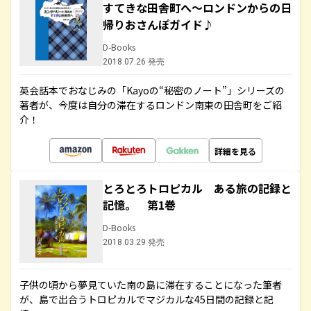
すてきな田舎町へ～ロンドンからの日
帰りおさんぽガイド♪
D-Books
2018.07.26 発売
英会話本でおなじみの「Kayoの“秘密のノート”」シリーズの
著者が、今度は自分の滞在するロンドン南東の田舎町をご紹
介！
詳細を見る
とろとろトロピカル ある旅の記録と
記憶。 第1巻
D-Books
2018.03.29 発売
子供の頃から夢見ていた南の島に滞在することになった筆者
が、島で出合うトロピカルでマジカルな45日間の記録と記