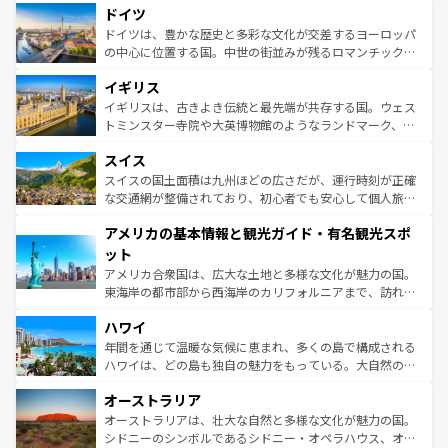
せる。地方によって風土や気候が異なるスペインはその個
ドイツ
で、幅広い魅力が詰まっている。華麗な宮殿、歴史的な大
性で訪れる人を魅了する。 なお、新着のスペイン情報は
コ
聖堂、美しいビーチ、そして豊かな自然が、訪れる者を心
ドイツは、豊かな歴史と多彩な文化が交差するヨーロッパ
ンテンツ一覧
を参照してほしい。
から魅了する。また、フランスは美食の国としても知ら
の中心に位置する国。中世の街並みが残るロマンチック街
れ、フランス料理はユネスコ無形文化遺産にも登録されて
道から、未来を先取りするようなモダンな都市まで多様な
イギリス
いる。シャンパンの発祥地であるランス、プロヴァンスの
顔を持つこの国は、どこを歩いても飽きることがない。ベ
香り高いラベンダー畑など、多彩な楽しみ方が可能だ。さ
ルリンの文化的活気、バイエルン州のアルプスの絶景、そ
イギリスは、古きよき伝統と最先端が共存する国。ウェス
らに、パリ以外の地域にも魅力が溢れており、どの街角に
してライン川沿いのワイン畑といった風景は必見。ビール
トミンスター寺院や大英博物館のようなランドマーク、歴
も豊かな歴史と文化が息づいている。パリ以外の個性あふ
とソーセージを味わいながら地元の人と過ごす楽しい時間
史ある大学都市、美しい丘陵地帯や牧歌的な風景など、エ
れる地方に足を運ぶとそれぞれで全く異なる文化を体験で
スイス
は、お酒好きな人にはぜひ体験してほしい。 なお、新着の
リアごとに異なる魅力がある。また、優雅なアフタヌーン
きるだろう。 なお、新着のフランス情報は
コンテンツ一覧
ドイツ情報は
コンテンツ一覧
を参照してほしい。
ティー、ビール好きにはたまらない英国パブ、サッカー観
スイスの国土面積は九州ほどの広さだが、運行時刻が正確
を参照してほしい。
戦など、本場だからこそできる体験も豊富。イギリスを旅
な交通網が整備されており、初心者でも安心して個人旅行
して楽しみつくそう。 なお、新着のイギリス情報は
コンテ
を楽しめる。日本同様に時刻表どおりの旅が可能だ。中世
アメリカの基本情報と観光ガイド・有名観光スポ
ンツ一覧
を参照してほしい。
の建物がそのまま残る町や、スイスならではのユニークな
博物館もあり、アルプス観光だけでなく町歩きも満喫する
ット
ことができる。国民の所得が高いため物価も高いが、旅行
アメリカ合衆国は、広大な土地と多様な文化が魅力の国。
者向けの交通パス提供のサービスもあり、うまく活用すれ
東海岸の都市部から西海岸のカリフォルニアまで、訪れる
ば市内交通費無料で観光を楽しむこともできる。 なお、新
場所ごとに異なる風景と体験が待っている。ニューヨーク
着のスイス情報は
コンテンツ一覧
を参照してほしい。
ハワイ
のような巨大都市は、観光、ショッピング、エンターテイ
ンメントが詰まった刺激的なスポットだ。一方、アメリカ
年間を通じて温暖な気候に恵まれ、多くの島で構成される
西部には大自然が広がり、グランドキャニオンやイエロー
ハワイは、どの島も独自の魅力をもっている。大自然の神
ストーン国立公園といった絶景が堪能できる。さらに、南
秘を感じたいなら、火山が生み出した壮大な景観を誇るハ
オーストラリア
部のニューオーリンズでは、音楽と美食が融合した独特の
ワイ島は見逃せない。また、定番の観光地といえばオアフ
文化が魅力。旅行者はアメリカの各地域で異なる魅力を楽
島だが、静かな自然を求めるならマウイ島やカウアイ島が
オーストラリアは、壮大な自然と多様な文化が魅力の国。
しみながら、その多様性と豊かな歴史を感じることができ
おすすめ。エメラルドグリーンに輝く海をはじめ、豊かな
シドニーのシンボルであるシドニー・オペラハウス、オー