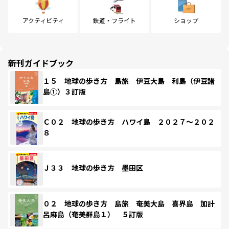
アクティビティ
鉄道・フライト
ショップ
新刊ガイドブック
１５ 地球の歩き方 島旅 伊豆大島 利島（伊豆諸
島①）３訂版
Ｃ０２ 地球の歩き方 ハワイ島 ２０２７～２０２
８
Ｊ３３ 地球の歩き方 墨田区
０２ 地球の歩き方 島旅 奄美大島 喜界島 加計
呂麻島（奄美群島１） ５訂版