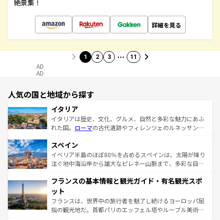
絶景集！
詳細を見る
…
1
2
3
11
AD
AD
人気の国と地域から探す
イタリア
イタリアは歴史、文化、グルメ、自然と多彩な魅力にあふ
れた国。
ローマ
の古代遺跡やフィレンツェのルネッサンス
美術、ヴェネツィアの運河など、歴史あるスポットはもち
スペイン
ろん、トスカーナの美しい田園風景やアマルフィ海岸の絶
景など、自然景観も見逃せない。観光の合間には、本場の
イベリア半島のほぼ80％を占めるスペインは、太陽が降り
ピザやパスタなど、絶品のイタリア料理を堪能することも
注ぐ地中海沿岸から雄大なピレネー山脈まで、多彩な自然
できる。朝目覚めてから夜眠るまで、すべての瞬間を楽し
と文化が詰まったヨーロッパ屈指の旅行先だ。多様な地域
フランスの基本情報と観光ガイド・有名観光スポ
ませてくれるイタリアで、忘れられない旅をしてみよう！
文化が根付くこの国では、情熱的なフラメンコ、熱気あふ
なお、新着のイタリア情報は
コンテンツ一覧
を参照してほ
れる闘牛、そして美味しいタパスが生活の一部となってい
ット
しい。
る。首都マドリードの洗練された雰囲気や、バルセロナの
フランスは、世界中の旅行者を魅了し続けるヨーロッパ屈
アートに溢れた街角から、地方では古代ローマ遺跡や中世
指の観光地だ。首都パリのエッフェル塔やルーブル美術館
の城塞都市、穏やかなビーチリゾートまで多彩な表情を見
といった象徴的なスポットから、田舎町の古風な美しさま