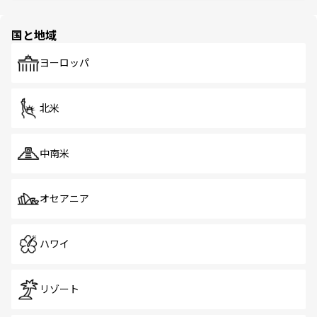
ほしい。
ほしい。
園や自然保護区など、自然が調和した近代的な景観と文化
の多様性あふれるカラフルな町は、どこを歩いても新しい
国と地域
発見がある。さらに、治安のよさや充実した公共交通機関
も、旅行者にとっては魅力的なポイント。グルメも豊富
で、ホーカーズは地元の風情を楽しめる外せないスポット
ヨーロッパ
だ。訪れる人を飽きさせないシンガポールで、多様な魅力
を体感しよう。 なお、新着のシンガポール情報は
コンテン
ツ一覧
を参照してほしい。
北米
中南米
オセアニア
ハワイ
リゾート