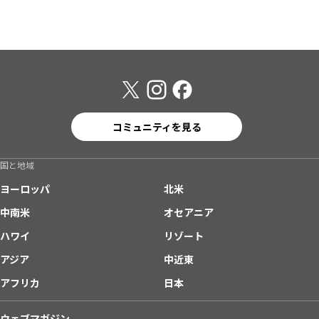
コミュニティを見る
国と地域
ヨーロッパ
北米
中南米
オセアニア
ハワイ
リゾート
アジア
中近東
アフリカ
日本
ウェブマガジン