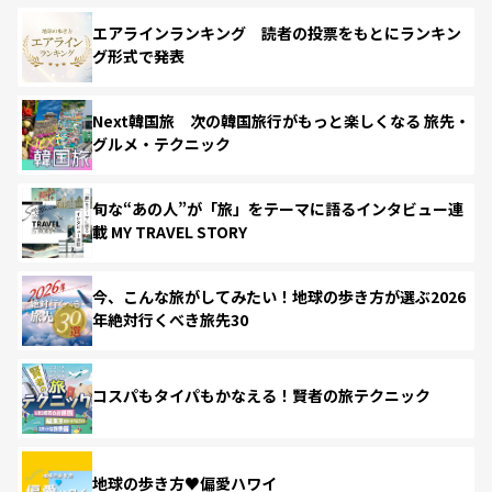
エアラインランキング 読者の投票をもとにランキン
グ形式で発表
Next韓国旅 次の韓国旅行がもっと楽しくなる 旅先・
グルメ・テクニック
旬な“あの人”が「旅」をテーマに語るインタビュー連
載 MY TRAVEL STORY
今、こんな旅がしてみたい！地球の歩き方が選ぶ2026
年絶対行くべき旅先30
コスパもタイパもかなえる！賢者の旅テクニック
地球の歩き方♥偏愛ハワイ