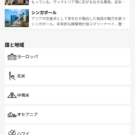
が旅行者を迎えてくれるので、きっと忘れられない旅にな
いビーチでリゾート気分を楽しむことができる。タイ料理
もっている。ヴィクトリア湾に広がる壮大な景色、近未来
るはずだ。 なお、新着のベトナム情報は
コンテンツ一覧
を
は世界的に有名で、屋台から高級レストランまで味覚を刺
的なアートスポット、そして歴史と現代が融合した町並
参照してほしい。
シンガポール
激する。気候は一年中温暖で、どの季節にも異なる楽しみ
み、どこを訪れても感動するはず。観光スポットが密集し
が待っている。親しみやすいタイの人々、仏教を中心とし
ており、効率よく見どころを回れるのも魅力。息をのむよ
アジアの交差点として多文化が融合した独自の魅力を放つ
た文化、そして多様な観光資源が、訪れる旅人を魅了し続
うな絶景から文化的な体験まで、香港を存分に楽しみ尽く
シンガポール。未来的な建築物が並ぶマリーナベイ、歴史
ける。 なお、新着のタイ情報は
コンテンツ一覧
を参照して
そう。 なお、新着の香港情報は
コンテンツ一覧
を参照して
と伝統を感じられるエスニックタウン、多数の緑豊かな公
ほしい。
ほしい。
園や自然保護区など、自然が調和した近代的な景観と文化
の多様性あふれるカラフルな町は、どこを歩いても新しい
国と地域
発見がある。さらに、治安のよさや充実した公共交通機関
も、旅行者にとっては魅力的なポイント。グルメも豊富
で、ホーカーズは地元の風情を楽しめる外せないスポット
ヨーロッパ
だ。訪れる人を飽きさせないシンガポールで、多様な魅力
を体感しよう。 なお、新着のシンガポール情報は
コンテン
ツ一覧
を参照してほしい。
北米
中南米
オセアニア
ハワイ