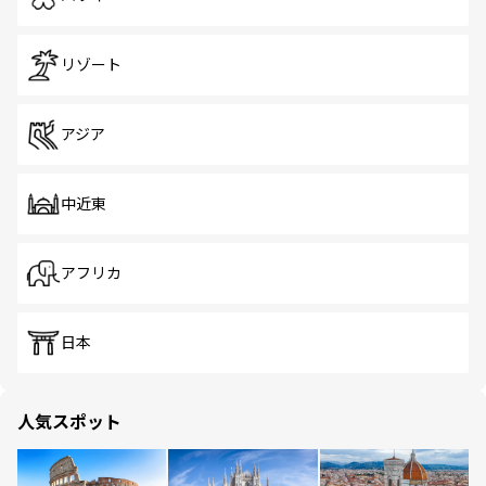
リゾート
アジア
中近東
アフリカ
日本
人気スポット