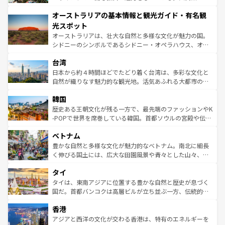
ストーン国立公園といった絶景が堪能できる。さらに、南
秘を感じたいなら、火山が生み出した壮大な景観を誇るハ
オーストラリアの基本情報と観光ガイド・有名観
部のニューオーリンズでは、音楽と美食が融合した独特の
ワイ島は見逃せない。また、定番の観光地といえばオアフ
文化が魅力。旅行者はアメリカの各地域で異なる魅力を楽
島だが、静かな自然を求めるならマウイ島やカウアイ島が
光スポット
しみながら、その多様性と豊かな歴史を感じることができ
おすすめ。エメラルドグリーンに輝く海をはじめ、豊かな
オーストラリアは、壮大な自然と多様な文化が魅力の国。
るだろう。車でのロードトリップや列車の旅も、アメリカ
文化や歴史が息づいている。「アロハスピリット」と呼ば
シドニーのシンボルであるシドニー・オペラハウス、オー
ならではの贅沢な旅のスタイルだ。 なお、新着のアメリカ
れるおもてなしの心で訪れる人々を迎えてくれるハワイの
ストラリア東海岸北部に広がる大サンゴ礁地帯グレートバ
情報は
コンテンツ一覧
を参照してほしい。
人々、おいしいローカルフードやハワイアンミュージッ
台湾
リアリーフや大陸中央部にそびえるウルル（エアーズロッ
ク、伝統的なフラダンスなど、すべてがハワイの魅力を彩
ク）、タスマニアの美しい原生林やケアンズの熱帯雨林な
日本から約４時間ほどでたどり着く台湾は、多彩な文化と
っている。訪れるたびに新しい発見と感動が待っているハ
ど、見どころがたくさん。また、カフェやワイン、オージ
自然が織りなす魅力的な観光地。活気あふれる大都市の台
ワイを、存分に味わってほしい。 なお、新着のハワイ情報
ービーフなどの食文化も豊かで、美味しいものであふれて
北やノスタルジックな町並みが人気な九份（ジォウフェ
は
コンテンツ一覧
を参照してほしい。
韓国
いる。アクティビティも充実しており、サーフィンやダイ
ン）、静ひつな山岳地帯である台湾東部など、都市の喧騒
ビング、ハイキングなど、アウトドア好きにはたまらな
と山間の静けさが共存しており、訪れる人に新しい発見と
歴史ある王朝文化が残る一方で、最先端のファッションやK
い。オーストラリアの多彩な魅力を存分に味わいつくそ
驚きをもたらしてくれる。また、奥深い台湾の食文化も魅
-POPで世界を席巻している韓国。首都ソウルの宮殿や伝統
う。 なお、新着のオーストラリア情報は
コンテンツ一覧
を
力で、夜市などの屋台グルメから高級料理、ヘルシーで美
家屋が並ぶエリアでは韓国の歴史と文化に浸ることがで
参照してほしい。
ベトナム
容にもいいと評判のスイーツなど、バラエティ豊かな料理
き、地方に足を延ばせば四季折々の自然美を楽しむことが
が味わえる。 なお、新着の台湾情報は
コンテンツ一覧
を参
できる。そして、キムチや焼肉、絶品のストリートフード
豊かな自然と多様な文化が魅力的なベトナム。南北に細長
照してほしい。
まで、さまざまな韓国料理が待っている。夜には、韓国な
く伸びる国土には、広大な田園風景や青々とした山々、世
らではのナイトライフも堪能できる。あたたかいホスピタ
界遺産に登録された壮大な自然景観が点在し、都市部では
タイ
リティに包まれながら、韓国の多彩な魅力を心ゆくまで味
急速な発展と共に伝統が息づく。ハノイの古い町並みやホ
わってみてほしい。 なお、新着の韓国情報は
コンテンツ一
ーチミン市のフランス統治時代の建物も、独特の雰囲気を
タイは、東南アジアに位置する豊かな自然と歴史が息づく
覧
を参照してほしい。
醸し出している。また、バラエティの豊かさとおいしさで
国だ。首都バンコクは高層ビルが立ち並ぶ一方、伝統的な
世界中の食通を魅了してやまないベトナム料理も魅力のひ
寺院や市場がいたるところに点在し、古きよき文化と現代
香港
とつ。フォーやバインミー、ベトナムコーヒーなどは、ぜ
の活気が交差している。北部ではチェンマイなどの山岳地
ひ現地で味わいたい。どの地域を訪れてもあたたかい人々
帯で自然と触れ合い、南部ではプーケットやクラビの美し
アジアと西洋の文化が交わる香港は、特有のエネルギーを