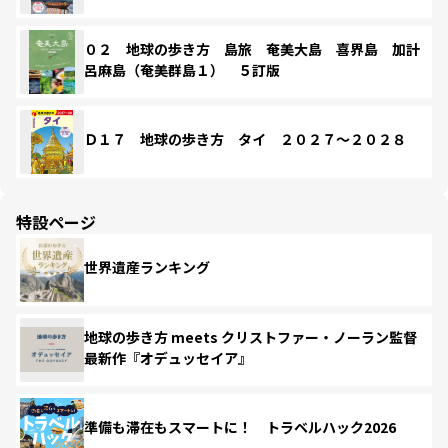
０２ 地球の歩き方 島旅 奄美大島 喜界島 加計
呂麻島（奄美群島１） ５訂版
Ｄ１７ 地球の歩き方 タイ ２０２７～２０２８
特設ページ
世界遺産ランキング
地球の歩き方 meets クリストファー・ノーラン監督
最新作『オデュッセイア』
準備も滞在もスマートに！ トラベルハック2026