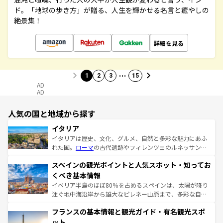
ド。「地球の歩き方」が贈る、人生を輝かせる名言と癒やしの
絶景集！
詳細を見る
…
1
2
3
15
AD
AD
人気の国と地域から探す
イタリア
イタリアは歴史、文化、グルメ、自然と多彩な魅力にあふ
れた国。
ローマ
の古代遺跡やフィレンツェのルネッサンス
美術、ヴェネツィアの運河など、歴史あるスポットはもち
スペインの観光ポイントと人気スポット・知ってお
ろん、トスカーナの美しい田園風景やアマルフィ海岸の絶
景など、自然景観も見逃せない。観光の合間には、本場の
くべき基本情報
ピザやパスタなど、絶品のイタリア料理を堪能することも
イベリア半島のほぼ80％を占めるスペインは、太陽が降り
できる。朝目覚めてから夜眠るまで、すべての瞬間を楽し
注ぐ地中海沿岸から雄大なピレネー山脈まで、多彩な自然
ませてくれるイタリアで、忘れられない旅をしてみよう！
と文化が詰まったヨーロッパ屈指の旅行先だ。多様な地域
なお、新着のイタリア情報は
コンテンツ一覧
を参照してほ
フランスの基本情報と観光ガイド・有名観光スポ
文化が根付くこの国では、情熱的なフラメンコ、熱気あふ
しい。
れる闘牛、そして美味しいタパスが生活の一部となってい
ット