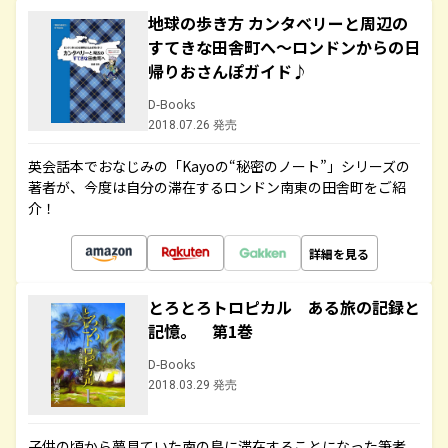
地球の歩き方 カンタベリーと周辺の
すてきな田舎町へ～ロンドンからの日
帰りおさんぽガイド♪
D-Books
2018.07.26 発売
英会話本でおなじみの「Kayoの“秘密のノート”」シリーズの
著者が、今度は自分の滞在するロンドン南東の田舎町をご紹
介！
詳細を見る
とろとろトロピカル ある旅の記録と
記憶。 第1巻
D-Books
2018.03.29 発売
子供の頃から夢見ていた南の島に滞在することになった筆者