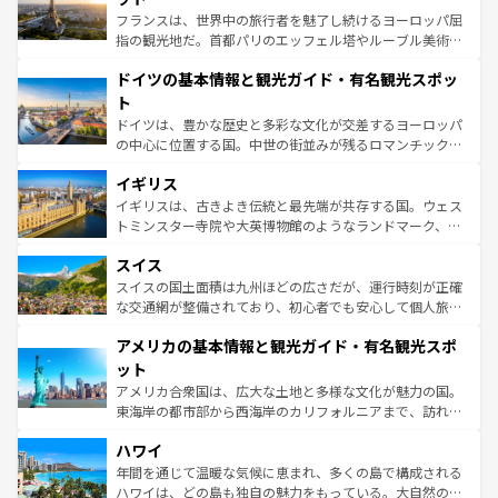
る。首都マドリードの洗練された雰囲気や、バルセロナの
フランスは、世界中の旅行者を魅了し続けるヨーロッパ屈
アートに溢れた街角から、地方では古代ローマ遺跡や中世
指の観光地だ。首都パリのエッフェル塔やルーブル美術館
の城塞都市、穏やかなビーチリゾートまで多彩な表情を見
といった象徴的なスポットから、田舎町の古風な美しさま
せる。地方によって風土や気候が異なるスペインはその個
ドイツの基本情報と観光ガイド・有名観光スポッ
で、幅広い魅力が詰まっている。華麗な宮殿、歴史的な大
性で訪れる人を魅了する。 なお、新着のスペイン情報は
コ
聖堂、美しいビーチ、そして豊かな自然が、訪れる者を心
ト
ンテンツ一覧
を参照してほしい。
から魅了する。また、フランスは美食の国としても知ら
ドイツは、豊かな歴史と多彩な文化が交差するヨーロッパ
れ、フランス料理はユネスコ無形文化遺産にも登録されて
の中心に位置する国。中世の街並みが残るロマンチック街
いる。シャンパンの発祥地であるランス、プロヴァンスの
道から、未来を先取りするようなモダンな都市まで多様な
香り高いラベンダー畑など、多彩な楽しみ方が可能だ。さ
イギリス
顔を持つこの国は、どこを歩いても飽きることがない。ベ
らに、パリ以外の地域にも魅力が溢れており、どの街角に
ルリンの文化的活気、バイエルン州のアルプスの絶景、そ
イギリスは、古きよき伝統と最先端が共存する国。ウェス
も豊かな歴史と文化が息づいている。パリ以外の個性あふ
してライン川沿いのワイン畑といった風景は必見。ビール
トミンスター寺院や大英博物館のようなランドマーク、歴
れる地方に足を運ぶとそれぞれで全く異なる文化を体験で
とソーセージを味わいながら地元の人と過ごす楽しい時間
史ある大学都市、美しい丘陵地帯や牧歌的な風景など、エ
きるだろう。 なお、新着のフランス情報は
コンテンツ一覧
スイス
は、お酒好きな人にはぜひ体験してほしい。 なお、新着の
リアごとに異なる魅力がある。また、優雅なアフタヌーン
を参照してほしい。
ドイツ情報は
コンテンツ一覧
を参照してほしい。
ティー、ビール好きにはたまらない英国パブ、サッカー観
スイスの国土面積は九州ほどの広さだが、運行時刻が正確
戦など、本場だからこそできる体験も豊富。イギリスを旅
な交通網が整備されており、初心者でも安心して個人旅行
して楽しみつくそう。 なお、新着のイギリス情報は
コンテ
を楽しめる。日本同様に時刻表どおりの旅が可能だ。中世
アメリカの基本情報と観光ガイド・有名観光スポ
ンツ一覧
を参照してほしい。
の建物がそのまま残る町や、スイスならではのユニークな
博物館もあり、アルプス観光だけでなく町歩きも満喫する
ット
ことができる。国民の所得が高いため物価も高いが、旅行
アメリカ合衆国は、広大な土地と多様な文化が魅力の国。
者向けの交通パス提供のサービスもあり、うまく活用すれ
東海岸の都市部から西海岸のカリフォルニアまで、訪れる
ば市内交通費無料で観光を楽しむこともできる。 なお、新
場所ごとに異なる風景と体験が待っている。ニューヨーク
着のスイス情報は
コンテンツ一覧
を参照してほしい。
ハワイ
のような巨大都市は、観光、ショッピング、エンターテイ
ンメントが詰まった刺激的なスポットだ。一方、アメリカ
年間を通じて温暖な気候に恵まれ、多くの島で構成される
西部には大自然が広がり、グランドキャニオンやイエロー
ハワイは、どの島も独自の魅力をもっている。大自然の神