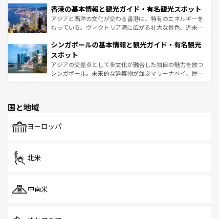
寺院や市場がいたるところに点在し、古きよき文化と現代
香港の基本情報と観光ガイド・有名観光スポット
とつ。フォーやバインミー、ベトナムコーヒーなどは、ぜ
の活気が交差している。北部ではチェンマイなどの山岳地
ひ現地で味わいたい。どの地域を訪れてもあたたかい人々
帯で自然と触れ合い、南部ではプーケットやクラビの美し
アジアと西洋の文化が交わる香港は、特有のエネルギーを
が旅行者を迎えてくれるので、きっと忘れられない旅にな
いビーチでリゾート気分を楽しむことができる。タイ料理
もっている。ヴィクトリア湾に広がる壮大な景色、近未来
るはずだ。 なお、新着のベトナム情報は
コンテンツ一覧
を
は世界的に有名で、屋台から高級レストランまで味覚を刺
的なアートスポット、そして歴史と現代が融合した町並
参照してほしい。
シンガポールの基本情報と観光ガイド・有名観光
激する。気候は一年中温暖で、どの季節にも異なる楽しみ
み、どこを訪れても感動するはず。観光スポットが密集し
が待っている。親しみやすいタイの人々、仏教を中心とし
ており、効率よく見どころを回れるのも魅力。息をのむよ
スポット
た文化、そして多様な観光資源が、訪れる旅人を魅了し続
うな絶景から文化的な体験まで、香港を存分に楽しみ尽く
アジアの交差点として多文化が融合した独自の魅力を放つ
ける。 なお、新着のタイ情報は
コンテンツ一覧
を参照して
そう。 なお、新着の香港情報は
コンテンツ一覧
を参照して
シンガポール。未来的な建築物が並ぶマリーナベイ、歴史
ほしい。
ほしい。
と伝統を感じられるエスニックタウン、多数の緑豊かな公
園や自然保護区など、自然が調和した近代的な景観と文化
の多様性あふれるカラフルな町は、どこを歩いても新しい
国と地域
発見がある。さらに、治安のよさや充実した公共交通機関
も、旅行者にとっては魅力的なポイント。グルメも豊富
で、ホーカーズは地元の風情を楽しめる外せないスポット
ヨーロッパ
だ。訪れる人を飽きさせないシンガポールで、多様な魅力
を体感しよう。 なお、新着のシンガポール情報は
コンテン
ツ一覧
を参照してほしい。
北米
中南米