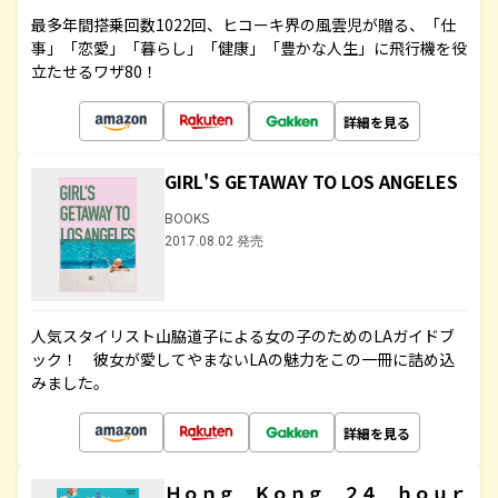
最多年間搭乗回数1022回、ヒコーキ界の風雲児が贈る、「仕
事」「恋愛」「暮らし」「健康」「豊かな人生」に飛行機を役
立たせるワザ80！
詳細を見る
GIRL'S GETAWAY TO LOS ANGELES
BOOKS
2017.08.02 発売
人気スタイリスト山脇道子による女の子のためのLAガイドブ
ック！ 彼女が愛してやまないLAの魅力をこの一冊に詰め込
みました。
詳細を見る
Ｈｏｎｇ Ｋｏｎｇ ２４ ｈｏｕｒ