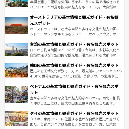
西部には大自然が広がり、グランドキャニオンやイエロー
年間を通じて温暖な気候に恵まれ、多くの島で構成される
ストーン国立公園といった絶景が堪能できる。さらに、南
ハワイは、どの島も独自の魅力をもっている。大自然の神
部のニューオーリンズでは、音楽と美食が融合した独特の
秘を感じたいなら、火山が生み出した壮大な景観を誇るハ
文化が魅力。旅行者はアメリカの各地域で異なる魅力を楽
オーストラリアの基本情報と観光ガイド・有名観
ワイ島は見逃せない。また、定番の観光地といえばオアフ
しみながら、その多様性と豊かな歴史を感じることができ
島だが、静かな自然を求めるならマウイ島やカウアイ島が
光スポット
るだろう。車でのロードトリップや列車の旅も、アメリカ
おすすめ。エメラルドグリーンに輝く海をはじめ、豊かな
オーストラリアは、壮大な自然と多様な文化が魅力の国。
ならではの贅沢な旅のスタイルだ。 なお、新着のアメリカ
文化や歴史が息づいている。「アロハスピリット」と呼ば
シドニーのシンボルであるシドニー・オペラハウス、オー
情報は
コンテンツ一覧
を参照してほしい。
れるおもてなしの心で訪れる人々を迎えてくれるハワイの
ストラリア東海岸北部に広がる大サンゴ礁地帯グレートバ
人々、おいしいローカルフードやハワイアンミュージッ
台湾の基本情報と観光ガイド・有名観光スポット
リアリーフや大陸中央部にそびえるウルル（エアーズロッ
ク、伝統的なフラダンスなど、すべてがハワイの魅力を彩
ク）、タスマニアの美しい原生林やケアンズの熱帯雨林な
日本から約４時間ほどでたどり着く台湾は、多彩な文化と
っている。訪れるたびに新しい発見と感動が待っているハ
ど、見どころがたくさん。また、カフェやワイン、オージ
自然が織りなす魅力的な観光地。活気あふれる大都市の台
ワイを、存分に味わってほしい。 なお、新着のハワイ情報
ービーフなどの食文化も豊かで、美味しいものであふれて
北やノスタルジックな町並みが人気な九份（ジォウフェ
は
コンテンツ一覧
を参照してほしい。
韓国の基本情報と観光ガイド・有名観光スポット
いる。アクティビティも充実しており、サーフィンやダイ
ン）、静ひつな山岳地帯である台湾東部など、都市の喧騒
ビング、ハイキングなど、アウトドア好きにはたまらな
と山間の静けさが共存しており、訪れる人に新しい発見と
歴史ある王朝文化が残る一方で、最先端のファッションやK
い。オーストラリアの多彩な魅力を存分に味わいつくそ
驚きをもたらしてくれる。また、奥深い台湾の食文化も魅
-POPで世界を席巻している韓国。首都ソウルの宮殿や伝統
う。 なお、新着のオーストラリア情報は
コンテンツ一覧
を
力で、夜市などの屋台グルメから高級料理、ヘルシーで美
家屋が並ぶエリアでは韓国の歴史と文化に浸ることがで
参照してほしい。
ベトナムの基本情報と観光ガイド・有名観光スポ
容にもいいと評判のスイーツなど、バラエティ豊かな料理
き、地方に足を延ばせば四季折々の自然美を楽しむことが
が味わえる。 なお、新着の台湾情報は
コンテンツ一覧
を参
できる。そして、キムチや焼肉、絶品のストリートフード
ット
照してほしい。
まで、さまざまな韓国料理が待っている。夜には、韓国な
豊かな自然と多様な文化が魅力的なベトナム。南北に細長
らではのナイトライフも堪能できる。あたたかいホスピタ
く伸びる国土には、広大な田園風景や青々とした山々、世
リティに包まれながら、韓国の多彩な魅力を心ゆくまで味
界遺産に登録された壮大な自然景観が点在し、都市部では
わってみてほしい。 なお、新着の韓国情報は
コンテンツ一
タイの基本情報と観光ガイド・有名観光スポット
急速な発展と共に伝統が息づく。ハノイの古い町並みやホ
覧
を参照してほしい。
ーチミン市のフランス統治時代の建物も、独特の雰囲気を
タイは、東南アジアに位置する豊かな自然と歴史が息づく
醸し出している。また、バラエティの豊かさとおいしさで
国だ。首都バンコクは高層ビルが立ち並ぶ一方、伝統的な
世界中の食通を魅了してやまないベトナム料理も魅力のひ