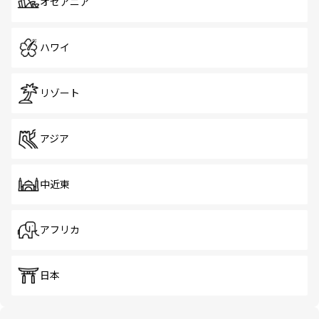
オセアニア
ハワイ
リゾート
アジア
中近東
アフリカ
日本