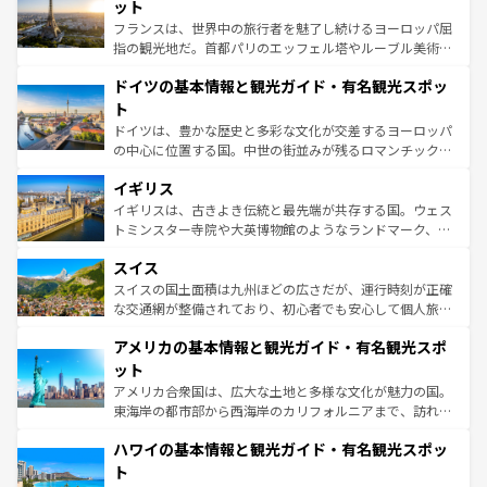
れる闘牛、そして美味しいタパスが生活の一部となってい
ット
る。首都マドリードの洗練された雰囲気や、バルセロナの
フランスは、世界中の旅行者を魅了し続けるヨーロッパ屈
アートに溢れた街角から、地方では古代ローマ遺跡や中世
指の観光地だ。首都パリのエッフェル塔やルーブル美術館
の城塞都市、穏やかなビーチリゾートまで多彩な表情を見
といった象徴的なスポットから、田舎町の古風な美しさま
せる。地方によって風土や気候が異なるスペインはその個
ドイツの基本情報と観光ガイド・有名観光スポッ
で、幅広い魅力が詰まっている。華麗な宮殿、歴史的な大
性で訪れる人を魅了する。 なお、新着のスペイン情報は
コ
聖堂、美しいビーチ、そして豊かな自然が、訪れる者を心
ト
ンテンツ一覧
を参照してほしい。
から魅了する。また、フランスは美食の国としても知ら
ドイツは、豊かな歴史と多彩な文化が交差するヨーロッパ
れ、フランス料理はユネスコ無形文化遺産にも登録されて
の中心に位置する国。中世の街並みが残るロマンチック街
いる。シャンパンの発祥地であるランス、プロヴァンスの
道から、未来を先取りするようなモダンな都市まで多様な
香り高いラベンダー畑など、多彩な楽しみ方が可能だ。さ
イギリス
顔を持つこの国は、どこを歩いても飽きることがない。ベ
らに、パリ以外の地域にも魅力が溢れており、どの街角に
ルリンの文化的活気、バイエルン州のアルプスの絶景、そ
イギリスは、古きよき伝統と最先端が共存する国。ウェス
も豊かな歴史と文化が息づいている。パリ以外の個性あふ
してライン川沿いのワイン畑といった風景は必見。ビール
トミンスター寺院や大英博物館のようなランドマーク、歴
れる地方に足を運ぶとそれぞれで全く異なる文化を体験で
とソーセージを味わいながら地元の人と過ごす楽しい時間
史ある大学都市、美しい丘陵地帯や牧歌的な風景など、エ
きるだろう。 なお、新着のフランス情報は
コンテンツ一覧
スイス
は、お酒好きな人にはぜひ体験してほしい。 なお、新着の
リアごとに異なる魅力がある。また、優雅なアフタヌーン
を参照してほしい。
ドイツ情報は
コンテンツ一覧
を参照してほしい。
ティー、ビール好きにはたまらない英国パブ、サッカー観
スイスの国土面積は九州ほどの広さだが、運行時刻が正確
戦など、本場だからこそできる体験も豊富。イギリスを旅
な交通網が整備されており、初心者でも安心して個人旅行
して楽しみつくそう。 なお、新着のイギリス情報は
コンテ
を楽しめる。日本同様に時刻表どおりの旅が可能だ。中世
アメリカの基本情報と観光ガイド・有名観光スポ
ンツ一覧
を参照してほしい。
の建物がそのまま残る町や、スイスならではのユニークな
博物館もあり、アルプス観光だけでなく町歩きも満喫する
ット
ことができる。国民の所得が高いため物価も高いが、旅行
アメリカ合衆国は、広大な土地と多様な文化が魅力の国。
者向けの交通パス提供のサービスもあり、うまく活用すれ
東海岸の都市部から西海岸のカリフォルニアまで、訪れる
ば市内交通費無料で観光を楽しむこともできる。 なお、新
場所ごとに異なる風景と体験が待っている。ニューヨーク
着のスイス情報は
コンテンツ一覧
を参照してほしい。
ハワイの基本情報と観光ガイド・有名観光スポッ
のような巨大都市は、観光、ショッピング、エンターテイ
ンメントが詰まった刺激的なスポットだ。一方、アメリカ
ト