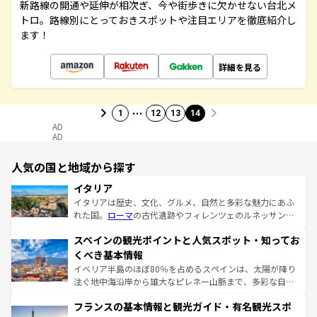
新路線の開通や延伸が相次ぎ、今や街歩きに欠かせない台北メ
トロ。路線別にとっておきスポットや注目エリアを徹底紹介し
ます！
詳細を見る
…
1
12
13
14
AD
AD
人気の国と地域から探す
イタリア
イタリアは歴史、文化、グルメ、自然と多彩な魅力にあふ
れた国。
ローマ
の古代遺跡やフィレンツェのルネッサンス
美術、ヴェネツィアの運河など、歴史あるスポットはもち
スペインの観光ポイントと人気スポット・知ってお
ろん、トスカーナの美しい田園風景やアマルフィ海岸の絶
景など、自然景観も見逃せない。観光の合間には、本場の
くべき基本情報
ピザやパスタなど、絶品のイタリア料理を堪能することも
イベリア半島のほぼ80％を占めるスペインは、太陽が降り
できる。朝目覚めてから夜眠るまで、すべての瞬間を楽し
注ぐ地中海沿岸から雄大なピレネー山脈まで、多彩な自然
ませてくれるイタリアで、忘れられない旅をしてみよう！
と文化が詰まったヨーロッパ屈指の旅行先だ。多様な地域
なお、新着のイタリア情報は
コンテンツ一覧
を参照してほ
フランスの基本情報と観光ガイド・有名観光スポ
文化が根付くこの国では、情熱的なフラメンコ、熱気あふ
しい。