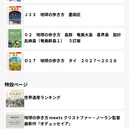
Ｊ３３ 地球の歩き方 墨田区
０２ 地球の歩き方 島旅 奄美大島 喜界島 加計
呂麻島（奄美群島１） ５訂版
Ｄ１７ 地球の歩き方 タイ ２０２７～２０２８
特設ページ
世界遺産ランキング
地球の歩き方 meets クリストファー・ノーラン監督
最新作『オデュッセイア』