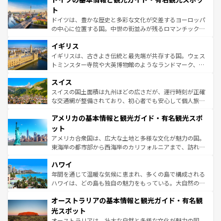
性で訪れる人を魅了する。 なお、新着のスペイン情報は
コ
聖堂、美しいビーチ、そして豊かな自然が、訪れる者を心
ト
ンテンツ一覧
を参照してほしい。
から魅了する。また、フランスは美食の国としても知ら
ドイツは、豊かな歴史と多彩な文化が交差するヨーロッパ
れ、フランス料理はユネスコ無形文化遺産にも登録されて
の中心に位置する国。中世の街並みが残るロマンチック街
いる。シャンパンの発祥地であるランス、プロヴァンスの
道から、未来を先取りするようなモダンな都市まで多様な
香り高いラベンダー畑など、多彩な楽しみ方が可能だ。さ
イギリス
顔を持つこの国は、どこを歩いても飽きることがない。ベ
らに、パリ以外の地域にも魅力が溢れており、どの街角に
ルリンの文化的活気、バイエルン州のアルプスの絶景、そ
イギリスは、古きよき伝統と最先端が共存する国。ウェス
も豊かな歴史と文化が息づいている。パリ以外の個性あふ
してライン川沿いのワイン畑といった風景は必見。ビール
トミンスター寺院や大英博物館のようなランドマーク、歴
れる地方に足を運ぶとそれぞれで全く異なる文化を体験で
とソーセージを味わいながら地元の人と過ごす楽しい時間
史ある大学都市、美しい丘陵地帯や牧歌的な風景など、エ
きるだろう。 なお、新着のフランス情報は
コンテンツ一覧
スイス
は、お酒好きな人にはぜひ体験してほしい。 なお、新着の
リアごとに異なる魅力がある。また、優雅なアフタヌーン
を参照してほしい。
ドイツ情報は
コンテンツ一覧
を参照してほしい。
ティー、ビール好きにはたまらない英国パブ、サッカー観
スイスの国土面積は九州ほどの広さだが、運行時刻が正確
戦など、本場だからこそできる体験も豊富。イギリスを旅
な交通網が整備されており、初心者でも安心して個人旅行
して楽しみつくそう。 なお、新着のイギリス情報は
コンテ
を楽しめる。日本同様に時刻表どおりの旅が可能だ。中世
アメリカの基本情報と観光ガイド・有名観光スポ
ンツ一覧
を参照してほしい。
の建物がそのまま残る町や、スイスならではのユニークな
博物館もあり、アルプス観光だけでなく町歩きも満喫する
ット
ことができる。国民の所得が高いため物価も高いが、旅行
アメリカ合衆国は、広大な土地と多様な文化が魅力の国。
者向けの交通パス提供のサービスもあり、うまく活用すれ
東海岸の都市部から西海岸のカリフォルニアまで、訪れる
ば市内交通費無料で観光を楽しむこともできる。 なお、新
場所ごとに異なる風景と体験が待っている。ニューヨーク
着のスイス情報は
コンテンツ一覧
を参照してほしい。
ハワイ
のような巨大都市は、観光、ショッピング、エンターテイ
ンメントが詰まった刺激的なスポットだ。一方、アメリカ
年間を通じて温暖な気候に恵まれ、多くの島で構成される
西部には大自然が広がり、グランドキャニオンやイエロー
ハワイは、どの島も独自の魅力をもっている。大自然の神
ストーン国立公園といった絶景が堪能できる。さらに、南
秘を感じたいなら、火山が生み出した壮大な景観を誇るハ
オーストラリアの基本情報と観光ガイド・有名観
部のニューオーリンズでは、音楽と美食が融合した独特の
ワイ島は見逃せない。また、定番の観光地といえばオアフ
文化が魅力。旅行者はアメリカの各地域で異なる魅力を楽
島だが、静かな自然を求めるならマウイ島やカウアイ島が
光スポット
しみながら、その多様性と豊かな歴史を感じることができ
おすすめ。エメラルドグリーンに輝く海をはじめ、豊かな
オーストラリアは、壮大な自然と多様な文化が魅力の国。