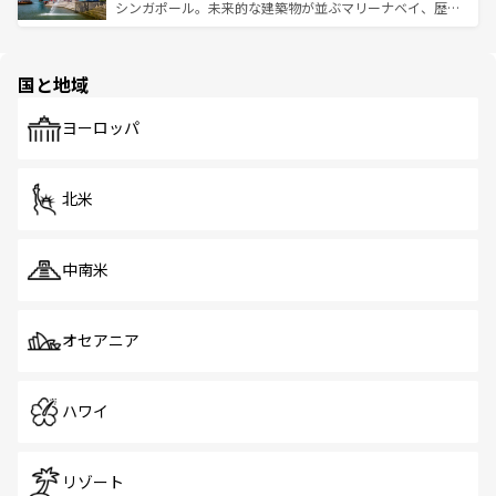
た文化、そして多様な観光資源が、訪れる旅人を魅了し続
うな絶景から文化的な体験まで、香港を存分に楽しみ尽く
シンガポール。未来的な建築物が並ぶマリーナベイ、歴史
ける。 なお、新着のタイ情報は
コンテンツ一覧
を参照して
そう。 なお、新着の香港情報は
コンテンツ一覧
を参照して
と伝統を感じられるエスニックタウン、多数の緑豊かな公
ほしい。
ほしい。
園や自然保護区など、自然が調和した近代的な景観と文化
の多様性あふれるカラフルな町は、どこを歩いても新しい
国と地域
発見がある。さらに、治安のよさや充実した公共交通機関
も、旅行者にとっては魅力的なポイント。グルメも豊富
で、ホーカーズは地元の風情を楽しめる外せないスポット
ヨーロッパ
だ。訪れる人を飽きさせないシンガポールで、多様な魅力
を体感しよう。 なお、新着のシンガポール情報は
コンテン
ツ一覧
を参照してほしい。
北米
中南米
オセアニア
ハワイ
リゾート