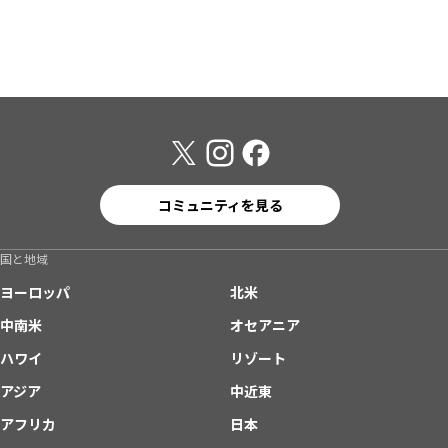
コミュニティを見る
国と地域
ヨーロッパ
北米
中南米
オセアニア
ハワイ
リゾート
アジア
中近東
アフリカ
日本