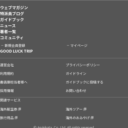
ウェブマガジン
特派員ブログ
ガイドブック
ニュース
著者一覧
コミュニティ
新規会員登録
マイページ
GOOD LUCK TRIP
運営会社
プライバシーポリシー
利用規約
ガイドライン
書店御担当者様へ
ガイドブックに投稿する
採用情報
お問い合わせ
関連サービス
海外航空券
海外ツアー
旅行用品
海外のおみやげ
© Arukikata. Co.,Ltd. All rights reserved.