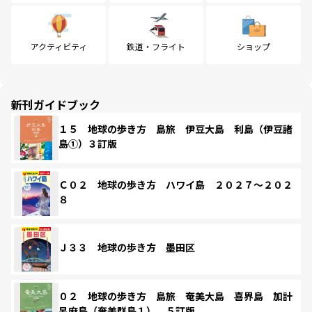
アクティビティ
鉄道・フライト
ショップ
新刊ガイドブック
１５ 地球の歩き方 島旅 伊豆大島 利島（伊豆諸
島①）３訂版
Ｃ０２ 地球の歩き方 ハワイ島 ２０２７～２０２
８
Ｊ３３ 地球の歩き方 墨田区
０２ 地球の歩き方 島旅 奄美大島 喜界島 加計
呂麻島（奄美群島１） ５訂版