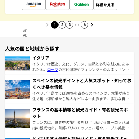
詳細を見る
…
1
2
3
6
AD
AD
人気の国と地域から探す
イタリア
イタリアは歴史、文化、グルメ、自然と多彩な魅力にあふ
れた国。
ローマ
の古代遺跡やフィレンツェのルネッサンス
美術、ヴェネツィアの運河など、歴史あるスポットはもち
スペインの観光ポイントと人気スポット・知ってお
ろん、トスカーナの美しい田園風景やアマルフィ海岸の絶
景など、自然景観も見逃せない。観光の合間には、本場の
くべき基本情報
ピザやパスタなど、絶品のイタリア料理を堪能することも
イベリア半島のほぼ80％を占めるスペインは、太陽が降り
できる。朝目覚めてから夜眠るまで、すべての瞬間を楽し
注ぐ地中海沿岸から雄大なピレネー山脈まで、多彩な自然
ませてくれるイタリアで、忘れられない旅をしてみよう！
と文化が詰まったヨーロッパ屈指の旅行先だ。多様な地域
なお、新着のイタリア情報は
コンテンツ一覧
を参照してほ
フランスの基本情報と観光ガイド・有名観光スポ
文化が根付くこの国では、情熱的なフラメンコ、熱気あふ
しい。
れる闘牛、そして美味しいタパスが生活の一部となってい
ット
る。首都マドリードの洗練された雰囲気や、バルセロナの
フランスは、世界中の旅行者を魅了し続けるヨーロッパ屈
アートに溢れた街角から、地方では古代ローマ遺跡や中世
指の観光地だ。首都パリのエッフェル塔やルーブル美術館
の城塞都市、穏やかなビーチリゾートまで多彩な表情を見
といった象徴的なスポットから、田舎町の古風な美しさま
せる。地方によって風土や気候が異なるスペインはその個
ドイツの基本情報と観光ガイド・有名観光スポッ
で、幅広い魅力が詰まっている。華麗な宮殿、歴史的な大