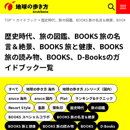
TOP
ガイドブック
歴史時代、旅の図鑑、BOOKS 旅の名言＆絶景、BOOKS 
歴史時代、旅の図鑑、BOOKS 旅の名
言＆絶景、BOOKS 旅と健康、BOOKS
旅の読み物、BOOKS、D-Booksのガ
イドブック一覧
すべて
地球の歩き方 海外
地球の歩き方 Jシリーズ（国内）
aruco 海外
aruco 国内
Plat
ランキング&テクニック
Resort Style
島旅
御朱印
歴史時代
旅の図鑑
BOOKS スペシャルコラボ
BOOKS 旅の名言＆絶景
BOOKS 旅と健康
BOOKS 旅の読み物
BOOKS
D-Books