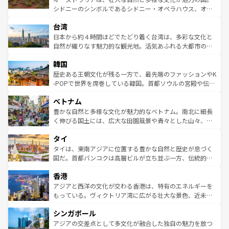
るだろう。車でのロードトリップや列車の旅も、アメリカ
文化や歴史が息づいている。「アロハスピリット」と呼ば
シドニーのシンボルであるシドニー・オペラハウス、オー
ならではの贅沢な旅のスタイルだ。 なお、新着のアメリカ
れるおもてなしの心で訪れる人々を迎えてくれるハワイの
ストラリア東海岸北部に広がる大サンゴ礁地帯グレートバ
情報は
コンテンツ一覧
を参照してほしい。
人々、おいしいローカルフードやハワイアンミュージッ
台湾
リアリーフや大陸中央部にそびえるウルル（エアーズロッ
ク、伝統的なフラダンスなど、すべてがハワイの魅力を彩
ク）、タスマニアの美しい原生林やケアンズの熱帯雨林な
日本から約４時間ほどでたどり着く台湾は、多彩な文化と
っている。訪れるたびに新しい発見と感動が待っているハ
ど、見どころがたくさん。また、カフェやワイン、オージ
自然が織りなす魅力的な観光地。活気あふれる大都市の台
ワイを、存分に味わってほしい。 なお、新着のハワイ情報
ービーフなどの食文化も豊かで、美味しいものであふれて
北やノスタルジックな町並みが人気な九份（ジォウフェ
は
コンテンツ一覧
を参照してほしい。
韓国
いる。アクティビティも充実しており、サーフィンやダイ
ン）、静ひつな山岳地帯である台湾東部など、都市の喧騒
ビング、ハイキングなど、アウトドア好きにはたまらな
と山間の静けさが共存しており、訪れる人に新しい発見と
歴史ある王朝文化が残る一方で、最先端のファッションやK
い。オーストラリアの多彩な魅力を存分に味わいつくそ
驚きをもたらしてくれる。また、奥深い台湾の食文化も魅
-POPで世界を席巻している韓国。首都ソウルの宮殿や伝統
う。 なお、新着のオーストラリア情報は
コンテンツ一覧
を
力で、夜市などの屋台グルメから高級料理、ヘルシーで美
家屋が並ぶエリアでは韓国の歴史と文化に浸ることがで
参照してほしい。
ベトナム
容にもいいと評判のスイーツなど、バラエティ豊かな料理
き、地方に足を延ばせば四季折々の自然美を楽しむことが
が味わえる。 なお、新着の台湾情報は
コンテンツ一覧
を参
できる。そして、キムチや焼肉、絶品のストリートフード
豊かな自然と多様な文化が魅力的なベトナム。南北に細長
照してほしい。
まで、さまざまな韓国料理が待っている。夜には、韓国な
く伸びる国土には、広大な田園風景や青々とした山々、世
らではのナイトライフも堪能できる。あたたかいホスピタ
界遺産に登録された壮大な自然景観が点在し、都市部では
タイ
リティに包まれながら、韓国の多彩な魅力を心ゆくまで味
急速な発展と共に伝統が息づく。ハノイの古い町並みやホ
わってみてほしい。 なお、新着の韓国情報は
コンテンツ一
ーチミン市のフランス統治時代の建物も、独特の雰囲気を
タイは、東南アジアに位置する豊かな自然と歴史が息づく
覧
を参照してほしい。
醸し出している。また、バラエティの豊かさとおいしさで
国だ。首都バンコクは高層ビルが立ち並ぶ一方、伝統的な
世界中の食通を魅了してやまないベトナム料理も魅力のひ
寺院や市場がいたるところに点在し、古きよき文化と現代
香港
とつ。フォーやバインミー、ベトナムコーヒーなどは、ぜ
の活気が交差している。北部ではチェンマイなどの山岳地
ひ現地で味わいたい。どの地域を訪れてもあたたかい人々
帯で自然と触れ合い、南部ではプーケットやクラビの美し
アジアと西洋の文化が交わる香港は、特有のエネルギーを
が旅行者を迎えてくれるので、きっと忘れられない旅にな
いビーチでリゾート気分を楽しむことができる。タイ料理
もっている。ヴィクトリア湾に広がる壮大な景色、近未来
るはずだ。 なお、新着のベトナム情報は
コンテンツ一覧
を
は世界的に有名で、屋台から高級レストランまで味覚を刺
的なアートスポット、そして歴史と現代が融合した町並
参照してほしい。
シンガポール
激する。気候は一年中温暖で、どの季節にも異なる楽しみ
み、どこを訪れても感動するはず。観光スポットが密集し
が待っている。親しみやすいタイの人々、仏教を中心とし
ており、効率よく見どころを回れるのも魅力。息をのむよ
アジアの交差点として多文化が融合した独自の魅力を放つ