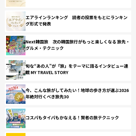
エアラインランキング 読者の投票をもとにランキン
グ形式で発表
Next韓国旅 次の韓国旅行がもっと楽しくなる 旅先・
グルメ・テクニック
旬な“あの人”が「旅」をテーマに語るインタビュー連
載 MY TRAVEL STORY
今、こんな旅がしてみたい！地球の歩き方が選ぶ2026
年絶対行くべき旅先30
コスパもタイパもかなえる！賢者の旅テクニック