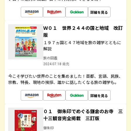
詳細を見る
Ｗ０１ 世界２４４の国と地域 改訂
版
１９７ヵ国と４７地域を旅の雑学とともに
解説
旅の図鑑
2024.07.18 発売
今こそ学びたい世界のことを集めました！首都、言語、民族、
宗教、特長、現地の挨拶、誰かに話したくなる旅の雑学も。
詳細を見る
０１ 御朱印でめぐる鎌倉のお寺 三
十三観音完全掲載 三訂版
御朱印