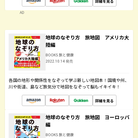
詳細を見る
AD
地球のなぞり方 旅地図 アメリカ大
陸編
BOOKS 旅と健康
2022.10.14 発売
各国の地形や関係性をなぞって学ぶ新しい地図本！国境や州、
川や街道、島など旅気分で地図をなぞって脳もイキイキ！
詳細を見る
地球のなぞり方 旅地図 ヨーロッパ
編
BOOKS 旅と健康