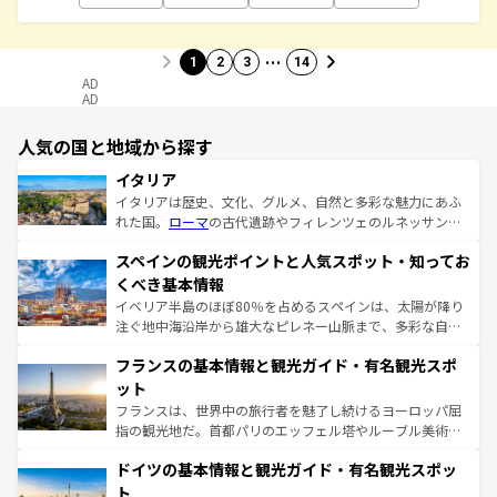
…
1
2
3
14
AD
AD
人気の国と地域から探す
イタリア
イタリアは歴史、文化、グルメ、自然と多彩な魅力にあふ
れた国。
ローマ
の古代遺跡やフィレンツェのルネッサンス
美術、ヴェネツィアの運河など、歴史あるスポットはもち
スペインの観光ポイントと人気スポット・知ってお
ろん、トスカーナの美しい田園風景やアマルフィ海岸の絶
景など、自然景観も見逃せない。観光の合間には、本場の
くべき基本情報
ピザやパスタなど、絶品のイタリア料理を堪能することも
イベリア半島のほぼ80％を占めるスペインは、太陽が降り
できる。朝目覚めてから夜眠るまで、すべての瞬間を楽し
注ぐ地中海沿岸から雄大なピレネー山脈まで、多彩な自然
ませてくれるイタリアで、忘れられない旅をしてみよう！
と文化が詰まったヨーロッパ屈指の旅行先だ。多様な地域
なお、新着のイタリア情報は
コンテンツ一覧
を参照してほ
フランスの基本情報と観光ガイド・有名観光スポ
文化が根付くこの国では、情熱的なフラメンコ、熱気あふ
しい。
れる闘牛、そして美味しいタパスが生活の一部となってい
ット
る。首都マドリードの洗練された雰囲気や、バルセロナの
フランスは、世界中の旅行者を魅了し続けるヨーロッパ屈
アートに溢れた街角から、地方では古代ローマ遺跡や中世
指の観光地だ。首都パリのエッフェル塔やルーブル美術館
の城塞都市、穏やかなビーチリゾートまで多彩な表情を見
といった象徴的なスポットから、田舎町の古風な美しさま
せる。地方によって風土や気候が異なるスペインはその個
ドイツの基本情報と観光ガイド・有名観光スポッ
で、幅広い魅力が詰まっている。華麗な宮殿、歴史的な大
性で訪れる人を魅了する。 なお、新着のスペイン情報は
コ
聖堂、美しいビーチ、そして豊かな自然が、訪れる者を心
ト