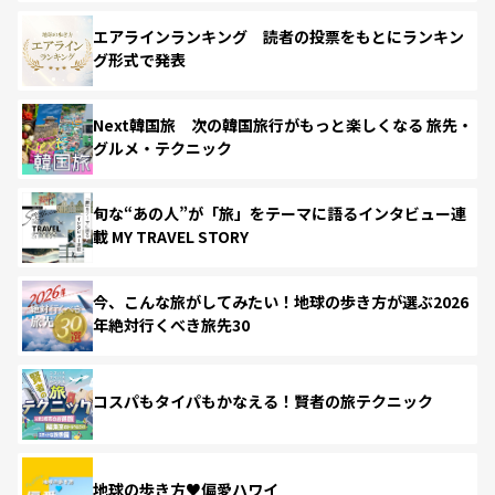
エアラインランキング 読者の投票をもとにランキン
グ形式で発表
Next韓国旅 次の韓国旅行がもっと楽しくなる 旅先・
グルメ・テクニック
旬な“あの人”が「旅」をテーマに語るインタビュー連
載 MY TRAVEL STORY
今、こんな旅がしてみたい！地球の歩き方が選ぶ2026
年絶対行くべき旅先30
コスパもタイパもかなえる！賢者の旅テクニック
地球の歩き方♥偏愛ハワイ