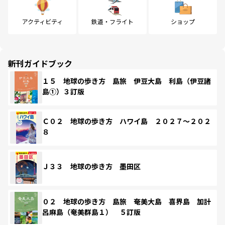
アクティビティ
鉄道・フライト
ショップ
新刊ガイドブック
１５ 地球の歩き方 島旅 伊豆大島 利島（伊豆諸
島①）３訂版
Ｃ０２ 地球の歩き方 ハワイ島 ２０２７～２０２
８
Ｊ３３ 地球の歩き方 墨田区
０２ 地球の歩き方 島旅 奄美大島 喜界島 加計
呂麻島（奄美群島１） ５訂版