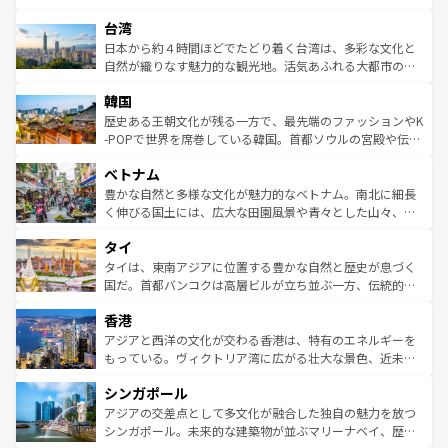
ならではの贅沢な旅のスタイルだ。 なお、新着のアメリカ
れるおもてなしの心で訪れる人々を迎えてくれるハワイの
ストラリア東海岸北部に広がる大サンゴ礁地帯グレートバ
情報は
コンテンツ一覧
を参照してほしい。
人々、おいしいローカルフードやハワイアンミュージッ
台湾
リアリーフや大陸中央部にそびえるウルル（エアーズロッ
ク、伝統的なフラダンスなど、すべてがハワイの魅力を彩
ク）、タスマニアの美しい原生林やケアンズの熱帯雨林な
日本から約４時間ほどでたどり着く台湾は、多彩な文化と
っている。訪れるたびに新しい発見と感動が待っているハ
ど、見どころがたくさん。また、カフェやワイン、オージ
自然が織りなす魅力的な観光地。活気あふれる大都市の台
ワイを、存分に味わってほしい。 なお、新着のハワイ情報
ービーフなどの食文化も豊かで、美味しいものであふれて
北やノスタルジックな町並みが人気な九份（ジォウフェ
は
コンテンツ一覧
を参照してほしい。
韓国
いる。アクティビティも充実しており、サーフィンやダイ
ン）、静ひつな山岳地帯である台湾東部など、都市の喧騒
ビング、ハイキングなど、アウトドア好きにはたまらな
と山間の静けさが共存しており、訪れる人に新しい発見と
歴史ある王朝文化が残る一方で、最先端のファッションやK
い。オーストラリアの多彩な魅力を存分に味わいつくそ
驚きをもたらしてくれる。また、奥深い台湾の食文化も魅
-POPで世界を席巻している韓国。首都ソウルの宮殿や伝統
う。 なお、新着のオーストラリア情報は
コンテンツ一覧
を
力で、夜市などの屋台グルメから高級料理、ヘルシーで美
家屋が並ぶエリアでは韓国の歴史と文化に浸ることがで
参照してほしい。
ベトナム
容にもいいと評判のスイーツなど、バラエティ豊かな料理
き、地方に足を延ばせば四季折々の自然美を楽しむことが
が味わえる。 なお、新着の台湾情報は
コンテンツ一覧
を参
できる。そして、キムチや焼肉、絶品のストリートフード
豊かな自然と多様な文化が魅力的なベトナム。南北に細長
照してほしい。
まで、さまざまな韓国料理が待っている。夜には、韓国な
く伸びる国土には、広大な田園風景や青々とした山々、世
らではのナイトライフも堪能できる。あたたかいホスピタ
界遺産に登録された壮大な自然景観が点在し、都市部では
タイ
リティに包まれながら、韓国の多彩な魅力を心ゆくまで味
急速な発展と共に伝統が息づく。ハノイの古い町並みやホ
わってみてほしい。 なお、新着の韓国情報は
コンテンツ一
ーチミン市のフランス統治時代の建物も、独特の雰囲気を
タイは、東南アジアに位置する豊かな自然と歴史が息づく
覧
を参照してほしい。
醸し出している。また、バラエティの豊かさとおいしさで
国だ。首都バンコクは高層ビルが立ち並ぶ一方、伝統的な
世界中の食通を魅了してやまないベトナム料理も魅力のひ
寺院や市場がいたるところに点在し、古きよき文化と現代
香港
とつ。フォーやバインミー、ベトナムコーヒーなどは、ぜ
の活気が交差している。北部ではチェンマイなどの山岳地
ひ現地で味わいたい。どの地域を訪れてもあたたかい人々
帯で自然と触れ合い、南部ではプーケットやクラビの美し
アジアと西洋の文化が交わる香港は、特有のエネルギーを
が旅行者を迎えてくれるので、きっと忘れられない旅にな
いビーチでリゾート気分を楽しむことができる。タイ料理
もっている。ヴィクトリア湾に広がる壮大な景色、近未来
るはずだ。 なお、新着のベトナム情報は
コンテンツ一覧
を
は世界的に有名で、屋台から高級レストランまで味覚を刺
的なアートスポット、そして歴史と現代が融合した町並
参照してほしい。
シンガポール
激する。気候は一年中温暖で、どの季節にも異なる楽しみ
み、どこを訪れても感動するはず。観光スポットが密集し
が待っている。親しみやすいタイの人々、仏教を中心とし
ており、効率よく見どころを回れるのも魅力。息をのむよ
アジアの交差点として多文化が融合した独自の魅力を放つ
た文化、そして多様な観光資源が、訪れる旅人を魅了し続
うな絶景から文化的な体験まで、香港を存分に楽しみ尽く
シンガポール。未来的な建築物が並ぶマリーナベイ、歴史
ける。 なお、新着のタイ情報は
コンテンツ一覧
を参照して
そう。 なお、新着の香港情報は
コンテンツ一覧
を参照して