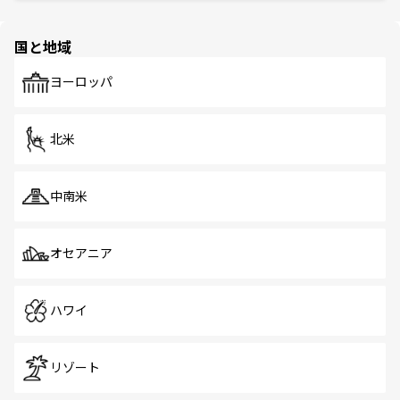
と伝統を感じられるエスニックタウン、多数の緑豊かな公
ほしい。
ほしい。
園や自然保護区など、自然が調和した近代的な景観と文化
の多様性あふれるカラフルな町は、どこを歩いても新しい
国と地域
発見がある。さらに、治安のよさや充実した公共交通機関
も、旅行者にとっては魅力的なポイント。グルメも豊富
で、ホーカーズは地元の風情を楽しめる外せないスポット
ヨーロッパ
だ。訪れる人を飽きさせないシンガポールで、多様な魅力
を体感しよう。 なお、新着のシンガポール情報は
コンテン
ツ一覧
を参照してほしい。
北米
中南米
オセアニア
ハワイ
リゾート