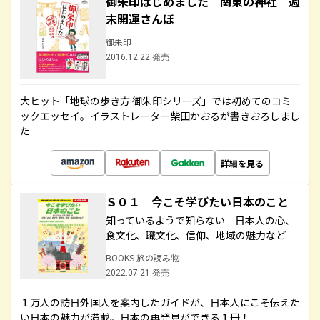
御朱印はじめました 関東の神社 週
末開運さんぽ
御朱印
2016.12.22 発売
大ヒット「地球の歩き方 御朱印シリーズ」では初めてのコミ
ックエッセイ。イラストレーター柴田かおるが書きおろしまし
た
詳細を見る
Ｓ０１ 今こそ学びたい日本のこと
知っているようで知らない 日本人の心、
食文化、職文化、信仰、地域の魅力など
BOOKS 旅の読み物
2022.07.21 発売
１万人の訪日外国人を案内したガイドが、日本人にこそ伝えた
い日本の魅力が満載。日本の再発見ができる１冊！