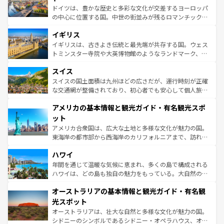
ンテンツ一覧
を参照してほしい。
から魅了する。また、フランスは美食の国としても知ら
ドイツは、豊かな歴史と多彩な文化が交差するヨーロッパ
れ、フランス料理はユネスコ無形文化遺産にも登録されて
の中心に位置する国。中世の街並みが残るロマンチック街
いる。シャンパンの発祥地であるランス、プロヴァンスの
道から、未来を先取りするようなモダンな都市まで多様な
香り高いラベンダー畑など、多彩な楽しみ方が可能だ。さ
イギリス
顔を持つこの国は、どこを歩いても飽きることがない。ベ
らに、パリ以外の地域にも魅力が溢れており、どの街角に
ルリンの文化的活気、バイエルン州のアルプスの絶景、そ
イギリスは、古きよき伝統と最先端が共存する国。ウェス
も豊かな歴史と文化が息づいている。パリ以外の個性あふ
してライン川沿いのワイン畑といった風景は必見。ビール
トミンスター寺院や大英博物館のようなランドマーク、歴
れる地方に足を運ぶとそれぞれで全く異なる文化を体験で
とソーセージを味わいながら地元の人と過ごす楽しい時間
史ある大学都市、美しい丘陵地帯や牧歌的な風景など、エ
きるだろう。 なお、新着のフランス情報は
コンテンツ一覧
スイス
は、お酒好きな人にはぜひ体験してほしい。 なお、新着の
リアごとに異なる魅力がある。また、優雅なアフタヌーン
を参照してほしい。
ドイツ情報は
コンテンツ一覧
を参照してほしい。
ティー、ビール好きにはたまらない英国パブ、サッカー観
スイスの国土面積は九州ほどの広さだが、運行時刻が正確
戦など、本場だからこそできる体験も豊富。イギリスを旅
な交通網が整備されており、初心者でも安心して個人旅行
して楽しみつくそう。 なお、新着のイギリス情報は
コンテ
を楽しめる。日本同様に時刻表どおりの旅が可能だ。中世
アメリカの基本情報と観光ガイド・有名観光スポ
ンツ一覧
を参照してほしい。
の建物がそのまま残る町や、スイスならではのユニークな
博物館もあり、アルプス観光だけでなく町歩きも満喫する
ット
ことができる。国民の所得が高いため物価も高いが、旅行
アメリカ合衆国は、広大な土地と多様な文化が魅力の国。
者向けの交通パス提供のサービスもあり、うまく活用すれ
東海岸の都市部から西海岸のカリフォルニアまで、訪れる
ば市内交通費無料で観光を楽しむこともできる。 なお、新
場所ごとに異なる風景と体験が待っている。ニューヨーク
着のスイス情報は
コンテンツ一覧
を参照してほしい。
ハワイ
のような巨大都市は、観光、ショッピング、エンターテイ
ンメントが詰まった刺激的なスポットだ。一方、アメリカ
年間を通じて温暖な気候に恵まれ、多くの島で構成される
西部には大自然が広がり、グランドキャニオンやイエロー
ハワイは、どの島も独自の魅力をもっている。大自然の神
ストーン国立公園といった絶景が堪能できる。さらに、南
秘を感じたいなら、火山が生み出した壮大な景観を誇るハ
オーストラリアの基本情報と観光ガイド・有名観
部のニューオーリンズでは、音楽と美食が融合した独特の
ワイ島は見逃せない。また、定番の観光地といえばオアフ
文化が魅力。旅行者はアメリカの各地域で異なる魅力を楽
島だが、静かな自然を求めるならマウイ島やカウアイ島が
光スポット
しみながら、その多様性と豊かな歴史を感じることができ
おすすめ。エメラルドグリーンに輝く海をはじめ、豊かな
オーストラリアは、壮大な自然と多様な文化が魅力の国。
るだろう。車でのロードトリップや列車の旅も、アメリカ
文化や歴史が息づいている。「アロハスピリット」と呼ば
シドニーのシンボルであるシドニー・オペラハウス、オー