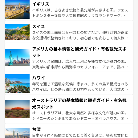
香り高いラベンダー畑など、多彩な楽しみ方が可能だ。さ
イギリス
顔を持つこの国は、どこを歩いても飽きることがない。ベ
らに、パリ以外の地域にも魅力が溢れており、どの街角に
ルリンの文化的活気、バイエルン州のアルプスの絶景、そ
イギリスは、古きよき伝統と最先端が共存する国。ウェス
も豊かな歴史と文化が息づいている。パリ以外の個性あふ
してライン川沿いのワイン畑といった風景は必見。ビール
トミンスター寺院や大英博物館のようなランドマーク、歴
れる地方に足を運ぶとそれぞれで全く異なる文化を体験で
とソーセージを味わいながら地元の人と過ごす楽しい時間
史ある大学都市、美しい丘陵地帯や牧歌的な風景など、エ
きるだろう。 なお、新着のフランス情報は
コンテンツ一覧
スイス
は、お酒好きな人にはぜひ体験してほしい。 なお、新着の
リアごとに異なる魅力がある。また、優雅なアフタヌーン
を参照してほしい。
ドイツ情報は
コンテンツ一覧
を参照してほしい。
ティー、ビール好きにはたまらない英国パブ、サッカー観
スイスの国土面積は九州ほどの広さだが、運行時刻が正確
戦など、本場だからこそできる体験も豊富。イギリスを旅
な交通網が整備されており、初心者でも安心して個人旅行
して楽しみつくそう。 なお、新着のイギリス情報は
コンテ
を楽しめる。日本同様に時刻表どおりの旅が可能だ。中世
アメリカの基本情報と観光ガイド・有名観光スポ
ンツ一覧
を参照してほしい。
の建物がそのまま残る町や、スイスならではのユニークな
博物館もあり、アルプス観光だけでなく町歩きも満喫する
ット
ことができる。国民の所得が高いため物価も高いが、旅行
アメリカ合衆国は、広大な土地と多様な文化が魅力の国。
者向けの交通パス提供のサービスもあり、うまく活用すれ
東海岸の都市部から西海岸のカリフォルニアまで、訪れる
ば市内交通費無料で観光を楽しむこともできる。 なお、新
場所ごとに異なる風景と体験が待っている。ニューヨーク
着のスイス情報は
コンテンツ一覧
を参照してほしい。
ハワイ
のような巨大都市は、観光、ショッピング、エンターテイ
ンメントが詰まった刺激的なスポットだ。一方、アメリカ
年間を通じて温暖な気候に恵まれ、多くの島で構成される
西部には大自然が広がり、グランドキャニオンやイエロー
ハワイは、どの島も独自の魅力をもっている。大自然の神
ストーン国立公園といった絶景が堪能できる。さらに、南
秘を感じたいなら、火山が生み出した壮大な景観を誇るハ
オーストラリアの基本情報と観光ガイド・有名観
部のニューオーリンズでは、音楽と美食が融合した独特の
ワイ島は見逃せない。また、定番の観光地といえばオアフ
文化が魅力。旅行者はアメリカの各地域で異なる魅力を楽
島だが、静かな自然を求めるならマウイ島やカウアイ島が
光スポット
しみながら、その多様性と豊かな歴史を感じることができ
おすすめ。エメラルドグリーンに輝く海をはじめ、豊かな
オーストラリアは、壮大な自然と多様な文化が魅力の国。
るだろう。車でのロードトリップや列車の旅も、アメリカ
文化や歴史が息づいている。「アロハスピリット」と呼ば
シドニーのシンボルであるシドニー・オペラハウス、オー
ならではの贅沢な旅のスタイルだ。 なお、新着のアメリカ
れるおもてなしの心で訪れる人々を迎えてくれるハワイの
ストラリア東海岸北部に広がる大サンゴ礁地帯グレートバ
情報は
コンテンツ一覧
を参照してほしい。
人々、おいしいローカルフードやハワイアンミュージッ
台湾
リアリーフや大陸中央部にそびえるウルル（エアーズロッ
ク、伝統的なフラダンスなど、すべてがハワイの魅力を彩
ク）、タスマニアの美しい原生林やケアンズの熱帯雨林な
日本から約４時間ほどでたどり着く台湾は、多彩な文化と