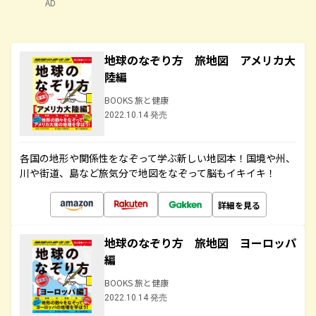
AD
地球のなぞり方 旅地図 アメリカ大
陸編
BOOKS 旅と健康
2022.10.14 発売
各国の地形や関係性をなぞって学ぶ新しい地図本！国境や州、
川や街道、島など旅気分で地図をなぞって脳もイキイキ！
詳細を見る
地球のなぞり方 旅地図 ヨーロッパ
編
BOOKS 旅と健康
2022.10.14 発売