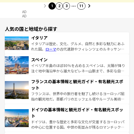
…
1
2
3
11
AD
AD
人気の国と地域から探す
イタリア
イタリアは歴史、文化、グルメ、自然と多彩な魅力にあふ
れた国。
ローマ
の古代遺跡やフィレンツェのルネッサンス
美術、ヴェネツィアの運河など、歴史あるスポットはもち
スペイン
ろん、トスカーナの美しい田園風景やアマルフィ海岸の絶
景など、自然景観も見逃せない。観光の合間には、本場の
イベリア半島のほぼ80％を占めるスペインは、太陽が降り
ピザやパスタなど、絶品のイタリア料理を堪能することも
注ぐ地中海沿岸から雄大なピレネー山脈まで、多彩な自然
できる。朝目覚めてから夜眠るまで、すべての瞬間を楽し
と文化が詰まったヨーロッパ屈指の旅行先だ。多様な地域
フランスの基本情報と観光ガイド・有名観光スポ
ませてくれるイタリアで、忘れられない旅をしてみよう！
文化が根付くこの国では、情熱的なフラメンコ、熱気あふ
なお、新着のイタリア情報は
コンテンツ一覧
を参照してほ
れる闘牛、そして美味しいタパスが生活の一部となってい
ット
しい。
る。首都マドリードの洗練された雰囲気や、バルセロナの
フランスは、世界中の旅行者を魅了し続けるヨーロッパ屈
アートに溢れた街角から、地方では古代ローマ遺跡や中世
指の観光地だ。首都パリのエッフェル塔やルーブル美術館
の城塞都市、穏やかなビーチリゾートまで多彩な表情を見
といった象徴的なスポットから、田舎町の古風な美しさま
せる。地方によって風土や気候が異なるスペインはその個
ドイツの基本情報と観光ガイド・有名観光スポッ
で、幅広い魅力が詰まっている。華麗な宮殿、歴史的な大
性で訪れる人を魅了する。 なお、新着のスペイン情報は
コ
聖堂、美しいビーチ、そして豊かな自然が、訪れる者を心
ト
ンテンツ一覧
を参照してほしい。
から魅了する。また、フランスは美食の国としても知ら
ドイツは、豊かな歴史と多彩な文化が交差するヨーロッパ
れ、フランス料理はユネスコ無形文化遺産にも登録されて
の中心に位置する国。中世の街並みが残るロマンチック街
いる。シャンパンの発祥地であるランス、プロヴァンスの
道から、未来を先取りするようなモダンな都市まで多様な