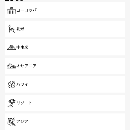
も、旅行者にとっては魅力的なポイント。グルメも豊富
で、ホーカーズは地元の風情を楽しめる外せないスポット
ヨーロッパ
だ。訪れる人を飽きさせないシンガポールで、多様な魅力
を体感しよう。 なお、新着のシンガポール情報は
コンテン
ツ一覧
を参照してほしい。
北米
中南米
オセアニア
ハワイ
リゾート
アジア