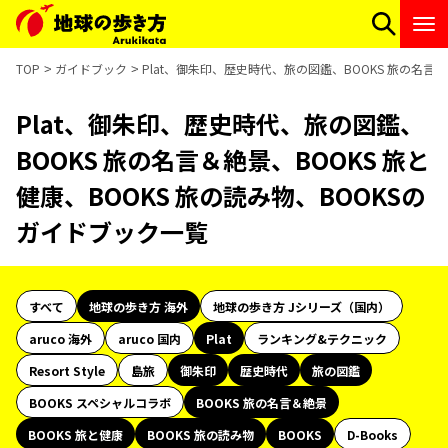
TOP
ガイドブック
Plat、御朱印、歴史時代、旅の図鑑、BOOKS 旅の名言＆
Plat、御朱印、歴史時代、旅の図鑑、
BOOKS 旅の名言＆絶景、BOOKS 旅と
健康、BOOKS 旅の読み物、BOOKSの
ガイドブック一覧
すべて
地球の歩き方 海外
地球の歩き方 Jシリーズ（国内）
aruco 海外
aruco 国内
Plat
ランキング&テクニック
Resort Style
島旅
御朱印
歴史時代
旅の図鑑
BOOKS スペシャルコラボ
BOOKS 旅の名言＆絶景
BOOKS 旅と健康
BOOKS 旅の読み物
BOOKS
D-Books