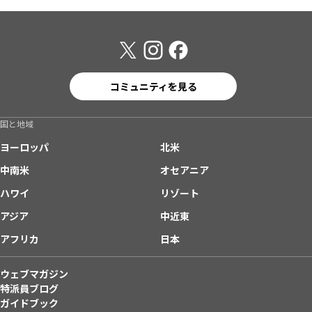
コミュニティを見る
国と地域
ヨーロッパ
北米
中南米
オセアニア
ハワイ
リゾート
アジア
中近東
アフリカ
日本
ウェブマガジン
特派員ブログ
ガイドブック