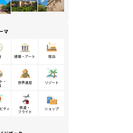
ーマ
食
建築・アート
宿泊
ト・
世界遺産
リゾート
戦
鉄道・
ビティ
ショップ
フライト