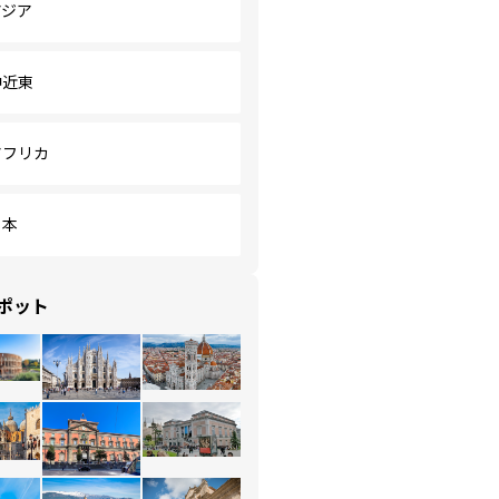
アジア
中近東
アフリカ
日本
ポット