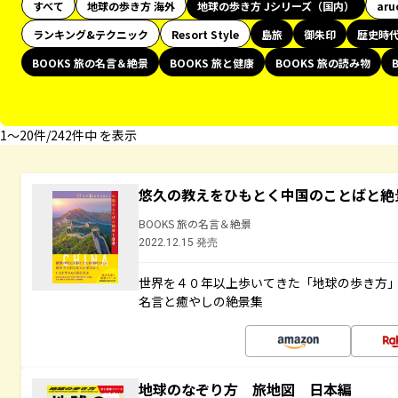
すべて
地球の歩き方 海外
地球の歩き方 Jシリーズ（国内）
aru
ランキング&テクニック
Resort Style
島旅
御朱印
歴史時
BOOKS 旅の名言＆絶景
BOOKS 旅と健康
BOOKS 旅の読み物
1〜20件/242件中 を表示
悠久の教えをひもとく中国のことばと絶
BOOKS 旅の名言＆絶景
2022.12.15 発売
世界を４０年以上歩いてきた「地球の歩き方
名言と癒やしの絶景集
地球のなぞり方 旅地図 日本編