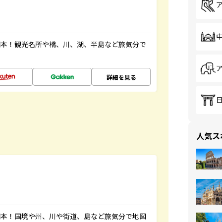
図本！観光名所や橋、川、湖、半島など旅気分で
詳細を見る
人気ス
図本！国境や州、川や街道、島など旅気分で地図