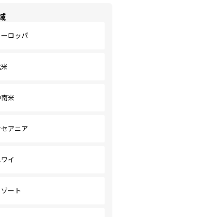
域
ヨーロッパ
北米
中南米
オセアニア
ハワイ
リゾート