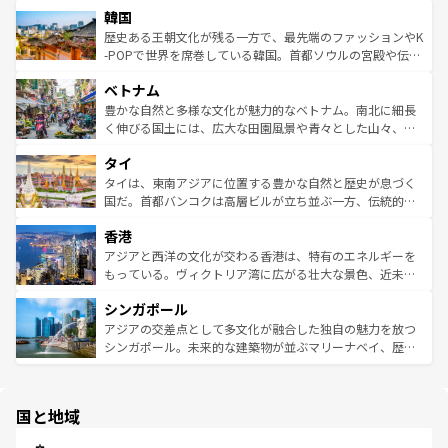
ワイを、存分に味わってほしい。 なお、新着のハワイ情報
韓国
いる。アクティビティも充実しており、サーフィンやダイ
ン）、静ひつな山岳地帯である台湾東部など、都市の喧騒
は
コンテンツ一覧
を参照してほしい。
ビング、ハイキングなど、アウトドア好きにはたまらな
と山間の静けさが共存しており、訪れる人に新しい発見と
歴史ある王朝文化が残る一方で、最先端のファッションやK
い。オーストラリアの多彩な魅力を存分に味わいつくそ
驚きをもたらしてくれる。また、奥深い台湾の食文化も魅
-POPで世界を席巻している韓国。首都ソウルの宮殿や伝統
う。 なお、新着のオーストラリア情報は
コンテンツ一覧
を
力で、夜市などの屋台グルメから高級料理、ヘルシーで美
家屋が並ぶエリアでは韓国の歴史と文化に浸ることがで
参照してほしい。
ベトナム
容にもいいと評判のスイーツなど、バラエティ豊かな料理
き、地方に足を延ばせば四季折々の自然美を楽しむことが
が味わえる。 なお、新着の台湾情報は
コンテンツ一覧
を参
できる。そして、キムチや焼肉、絶品のストリートフード
豊かな自然と多様な文化が魅力的なベトナム。南北に細長
照してほしい。
まで、さまざまな韓国料理が待っている。夜には、韓国な
く伸びる国土には、広大な田園風景や青々とした山々、世
らではのナイトライフも堪能できる。あたたかいホスピタ
界遺産に登録された壮大な自然景観が点在し、都市部では
タイ
リティに包まれながら、韓国の多彩な魅力を心ゆくまで味
急速な発展と共に伝統が息づく。ハノイの古い町並みやホ
わってみてほしい。 なお、新着の韓国情報は
コンテンツ一
ーチミン市のフランス統治時代の建物も、独特の雰囲気を
タイは、東南アジアに位置する豊かな自然と歴史が息づく
覧
を参照してほしい。
醸し出している。また、バラエティの豊かさとおいしさで
国だ。首都バンコクは高層ビルが立ち並ぶ一方、伝統的な
世界中の食通を魅了してやまないベトナム料理も魅力のひ
寺院や市場がいたるところに点在し、古きよき文化と現代
香港
とつ。フォーやバインミー、ベトナムコーヒーなどは、ぜ
の活気が交差している。北部ではチェンマイなどの山岳地
ひ現地で味わいたい。どの地域を訪れてもあたたかい人々
帯で自然と触れ合い、南部ではプーケットやクラビの美し
アジアと西洋の文化が交わる香港は、特有のエネルギーを
が旅行者を迎えてくれるので、きっと忘れられない旅にな
いビーチでリゾート気分を楽しむことができる。タイ料理
もっている。ヴィクトリア湾に広がる壮大な景色、近未来
るはずだ。 なお、新着のベトナム情報は
コンテンツ一覧
を
は世界的に有名で、屋台から高級レストランまで味覚を刺
的なアートスポット、そして歴史と現代が融合した町並
参照してほしい。
シンガポール
激する。気候は一年中温暖で、どの季節にも異なる楽しみ
み、どこを訪れても感動するはず。観光スポットが密集し
が待っている。親しみやすいタイの人々、仏教を中心とし
ており、効率よく見どころを回れるのも魅力。息をのむよ
アジアの交差点として多文化が融合した独自の魅力を放つ
た文化、そして多様な観光資源が、訪れる旅人を魅了し続
うな絶景から文化的な体験まで、香港を存分に楽しみ尽く
シンガポール。未来的な建築物が並ぶマリーナベイ、歴史
ける。 なお、新着のタイ情報は
コンテンツ一覧
を参照して
そう。 なお、新着の香港情報は
コンテンツ一覧
を参照して
と伝統を感じられるエスニックタウン、多数の緑豊かな公
ほしい。
ほしい。
園や自然保護区など、自然が調和した近代的な景観と文化
の多様性あふれるカラフルな町は、どこを歩いても新しい
国と地域
発見がある。さらに、治安のよさや充実した公共交通機関
も、旅行者にとっては魅力的なポイント。グルメも豊富