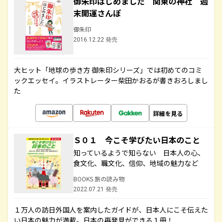
御朱印はじめました 関東の神社 週
末開運さんぽ
御朱印
2016.12.22 発売
大ヒット「地球の歩き方 御朱印シリーズ」では初めてのコミ
ックエッセイ。イラストレーター柴田かおるが書きおろしまし
た
詳細を見る
Ｓ０１ 今こそ学びたい日本のこと
知っているようで知らない 日本人の心、
食文化、職文化、信仰、地域の魅力など
BOOKS 旅の読み物
2022.07.21 発売
１万人の訪日外国人を案内したガイドが、日本人にこそ伝えた
い日本の魅力が満載。日本の再発見ができる１冊！