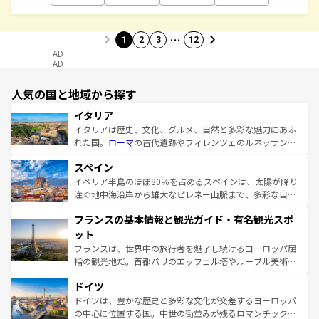
…
1
2
3
12
AD
AD
人気の国と地域から探す
イタリア
イタリアは歴史、文化、グルメ、自然と多彩な魅力にあふ
れた国。
ローマ
の古代遺跡やフィレンツェのルネッサンス
美術、ヴェネツィアの運河など、歴史あるスポットはもち
スペイン
ろん、トスカーナの美しい田園風景やアマルフィ海岸の絶
景など、自然景観も見逃せない。観光の合間には、本場の
イベリア半島のほぼ80％を占めるスペインは、太陽が降り
ピザやパスタなど、絶品のイタリア料理を堪能することも
注ぐ地中海沿岸から雄大なピレネー山脈まで、多彩な自然
できる。朝目覚めてから夜眠るまで、すべての瞬間を楽し
と文化が詰まったヨーロッパ屈指の旅行先だ。多様な地域
フランスの基本情報と観光ガイド・有名観光スポ
ませてくれるイタリアで、忘れられない旅をしてみよう！
文化が根付くこの国では、情熱的なフラメンコ、熱気あふ
なお、新着のイタリア情報は
コンテンツ一覧
を参照してほ
れる闘牛、そして美味しいタパスが生活の一部となってい
ット
しい。
る。首都マドリードの洗練された雰囲気や、バルセロナの
フランスは、世界中の旅行者を魅了し続けるヨーロッパ屈
アートに溢れた街角から、地方では古代ローマ遺跡や中世
指の観光地だ。首都パリのエッフェル塔やルーブル美術館
の城塞都市、穏やかなビーチリゾートまで多彩な表情を見
といった象徴的なスポットから、田舎町の古風な美しさま
せる。地方によって風土や気候が異なるスペインはその個
ドイツ
で、幅広い魅力が詰まっている。華麗な宮殿、歴史的な大
性で訪れる人を魅了する。 なお、新着のスペイン情報は
コ
聖堂、美しいビーチ、そして豊かな自然が、訪れる者を心
ドイツは、豊かな歴史と多彩な文化が交差するヨーロッパ
ンテンツ一覧
を参照してほしい。
から魅了する。また、フランスは美食の国としても知ら
の中心に位置する国。中世の街並みが残るロマンチック街