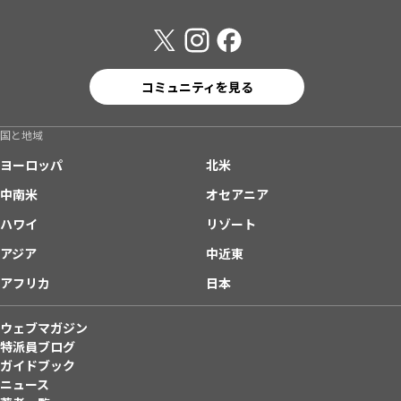
コミュニティを見る
国と地域
ヨーロッパ
北米
中南米
オセアニア
ハワイ
リゾート
アジア
中近東
アフリカ
日本
ウェブマガジン
特派員ブログ
ガイドブック
ニュース