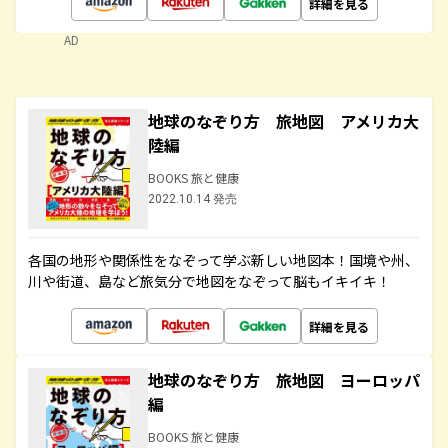
詳細を見る
AD
地球のなぞり方 旅地図 アメリカ大
陸編
BOOKS 旅と健康
2022.10.14 発売
各国の地形や関係性をなぞって学ぶ新しい地図本！国境や州、
川や街道、島など旅気分で地図をなぞって脳もイキイキ！
詳細を見る
地球のなぞり方 旅地図 ヨーロッパ
編
BOOKS 旅と健康