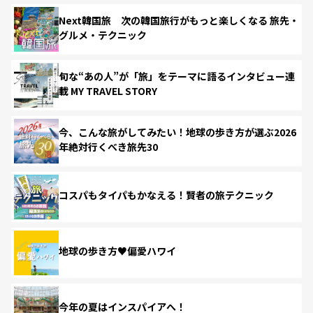
Next韓国旅 次の韓国旅行がもっと楽しくなる 旅先・
グルメ・テクニック
旬な“あの人”が「旅」をテーマに語るインタビュー連
載 MY TRAVEL STORY
今、こんな旅がしてみたい！地球の歩き方が選ぶ2026
年絶対行くべき旅先30
コスパもタイパもかなえる！賢者の旅テクニック
地球の歩き方♥偏愛ハワイ
今年の夏はインスパイアへ！