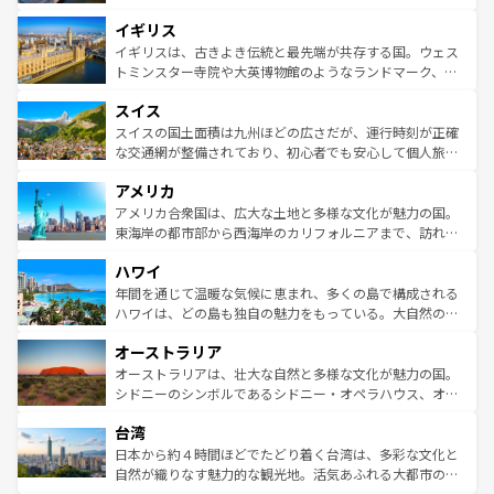
れ、フランス料理はユネスコ無形文化遺産にも登録されて
道から、未来を先取りするようなモダンな都市まで多様な
イギリス
いる。シャンパンの発祥地であるランス、プロヴァンスの
顔を持つこの国は、どこを歩いても飽きることがない。ベ
香り高いラベンダー畑など、多彩な楽しみ方が可能だ。さ
ルリンの文化的活気、バイエルン州のアルプスの絶景、そ
イギリスは、古きよき伝統と最先端が共存する国。ウェス
らに、パリ以外の地域にも魅力が溢れており、どの街角に
してライン川沿いのワイン畑といった風景は必見。ビール
トミンスター寺院や大英博物館のようなランドマーク、歴
も豊かな歴史と文化が息づいている。パリ以外の個性あふ
とソーセージを味わいながら地元の人と過ごす楽しい時間
史ある大学都市、美しい丘陵地帯や牧歌的な風景など、エ
れる地方に足を運ぶとそれぞれで全く異なる文化を体験で
スイス
は、お酒好きな人にはぜひ体験してほしい。 なお、新着の
リアごとに異なる魅力がある。また、優雅なアフタヌーン
きるだろう。 なお、新着のフランス情報は
コンテンツ一覧
ドイツ情報は
コンテンツ一覧
を参照してほしい。
ティー、ビール好きにはたまらない英国パブ、サッカー観
スイスの国土面積は九州ほどの広さだが、運行時刻が正確
を参照してほしい。
戦など、本場だからこそできる体験も豊富。イギリスを旅
な交通網が整備されており、初心者でも安心して個人旅行
して楽しみつくそう。 なお、新着のイギリス情報は
コンテ
を楽しめる。日本同様に時刻表どおりの旅が可能だ。中世
アメリカ
ンツ一覧
を参照してほしい。
の建物がそのまま残る町や、スイスならではのユニークな
博物館もあり、アルプス観光だけでなく町歩きも満喫する
アメリカ合衆国は、広大な土地と多様な文化が魅力の国。
ことができる。国民の所得が高いため物価も高いが、旅行
東海岸の都市部から西海岸のカリフォルニアまで、訪れる
者向けの交通パス提供のサービスもあり、うまく活用すれ
場所ごとに異なる風景と体験が待っている。ニューヨーク
ハワイ
ば市内交通費無料で観光を楽しむこともできる。 なお、新
のような巨大都市は、観光、ショッピング、エンターテイ
着のスイス情報は
コンテンツ一覧
を参照してほしい。
ンメントが詰まった刺激的なスポットだ。一方、アメリカ
年間を通じて温暖な気候に恵まれ、多くの島で構成される
西部には大自然が広がり、グランドキャニオンやイエロー
ハワイは、どの島も独自の魅力をもっている。大自然の神
ストーン国立公園といった絶景が堪能できる。さらに、南
秘を感じたいなら、火山が生み出した壮大な景観を誇るハ
オーストラリア
部のニューオーリンズでは、音楽と美食が融合した独特の
ワイ島は見逃せない。また、定番の観光地といえばオアフ
文化が魅力。旅行者はアメリカの各地域で異なる魅力を楽
島だが、静かな自然を求めるならマウイ島やカウアイ島が
オーストラリアは、壮大な自然と多様な文化が魅力の国。
しみながら、その多様性と豊かな歴史を感じることができ
おすすめ。エメラルドグリーンに輝く海をはじめ、豊かな
シドニーのシンボルであるシドニー・オペラハウス、オー
るだろう。車でのロードトリップや列車の旅も、アメリカ
文化や歴史が息づいている。「アロハスピリット」と呼ば
ストラリア東海岸北部に広がる大サンゴ礁地帯グレートバ
ならではの贅沢な旅のスタイルだ。 なお、新着のアメリカ
台湾
れるおもてなしの心で訪れる人々を迎えてくれるハワイの
リアリーフや大陸中央部にそびえるウルル（エアーズロッ
情報は
コンテンツ一覧
を参照してほしい。
人々、おいしいローカルフードやハワイアンミュージッ
ク）、タスマニアの美しい原生林やケアンズの熱帯雨林な
日本から約４時間ほどでたどり着く台湾は、多彩な文化と
ク、伝統的なフラダンスなど、すべてがハワイの魅力を彩
ど、見どころがたくさん。また、カフェやワイン、オージ
自然が織りなす魅力的な観光地。活気あふれる大都市の台
っている。訪れるたびに新しい発見と感動が待っているハ
ービーフなどの食文化も豊かで、美味しいものであふれて
北やノスタルジックな町並みが人気な九份（ジォウフェ