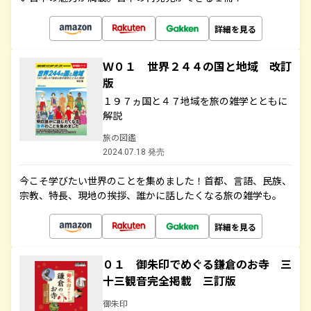
詳細を見る
Ｗ０１ 世界２４４の国と地域 改訂
版
１９７ヵ国と４７地域を旅の雑学とともに
解説
旅の図鑑
2024.07.18 発売
今こそ学びたい世界のことを集めました！首都、言語、民族、
宗教、特長、現地の挨拶、誰かに話したくなる旅の雑学も。
詳細を見る
０１ 御朱印でめぐる鎌倉のお寺 三
十三観音完全掲載 三訂版
御朱印