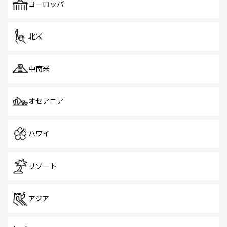
で、ホーカーズは地元の風情を楽しめる外せないスポット
ヨーロッパ
だ。訪れる人を飽きさせないシンガポールで、多様な魅力
を体感しよう。 なお、新着のシンガポール情報は
コンテン
ツ一覧
を参照してほしい。
北米
中南米
オセアニア
ハワイ
リゾート
アジア