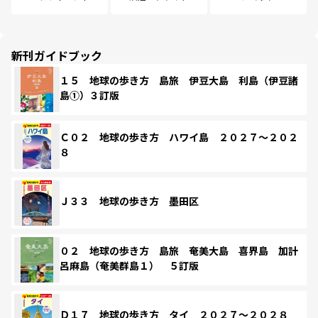
新刊ガイドブック
１５ 地球の歩き方 島旅 伊豆大島 利島（伊豆諸
島①）３訂版
Ｃ０２ 地球の歩き方 ハワイ島 ２０２７～２０２
８
Ｊ３３ 地球の歩き方 墨田区
０２ 地球の歩き方 島旅 奄美大島 喜界島 加計
呂麻島（奄美群島１） ５訂版
Ｄ１７ 地球の歩き方 タイ ２０２７～２０２８