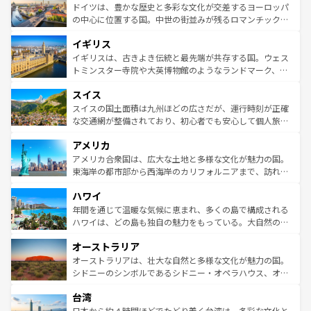
性で訪れる人を魅了する。 なお、新着のスペイン情報は
コ
聖堂、美しいビーチ、そして豊かな自然が、訪れる者を心
ドイツは、豊かな歴史と多彩な文化が交差するヨーロッパ
ンテンツ一覧
を参照してほしい。
から魅了する。また、フランスは美食の国としても知ら
の中心に位置する国。中世の街並みが残るロマンチック街
れ、フランス料理はユネスコ無形文化遺産にも登録されて
道から、未来を先取りするようなモダンな都市まで多様な
イギリス
いる。シャンパンの発祥地であるランス、プロヴァンスの
顔を持つこの国は、どこを歩いても飽きることがない。ベ
香り高いラベンダー畑など、多彩な楽しみ方が可能だ。さ
ルリンの文化的活気、バイエルン州のアルプスの絶景、そ
イギリスは、古きよき伝統と最先端が共存する国。ウェス
らに、パリ以外の地域にも魅力が溢れており、どの街角に
してライン川沿いのワイン畑といった風景は必見。ビール
トミンスター寺院や大英博物館のようなランドマーク、歴
も豊かな歴史と文化が息づいている。パリ以外の個性あふ
とソーセージを味わいながら地元の人と過ごす楽しい時間
史ある大学都市、美しい丘陵地帯や牧歌的な風景など、エ
れる地方に足を運ぶとそれぞれで全く異なる文化を体験で
スイス
は、お酒好きな人にはぜひ体験してほしい。 なお、新着の
リアごとに異なる魅力がある。また、優雅なアフタヌーン
きるだろう。 なお、新着のフランス情報は
コンテンツ一覧
ドイツ情報は
コンテンツ一覧
を参照してほしい。
ティー、ビール好きにはたまらない英国パブ、サッカー観
スイスの国土面積は九州ほどの広さだが、運行時刻が正確
を参照してほしい。
戦など、本場だからこそできる体験も豊富。イギリスを旅
な交通網が整備されており、初心者でも安心して個人旅行
して楽しみつくそう。 なお、新着のイギリス情報は
コンテ
を楽しめる。日本同様に時刻表どおりの旅が可能だ。中世
アメリカ
ンツ一覧
を参照してほしい。
の建物がそのまま残る町や、スイスならではのユニークな
博物館もあり、アルプス観光だけでなく町歩きも満喫する
アメリカ合衆国は、広大な土地と多様な文化が魅力の国。
ことができる。国民の所得が高いため物価も高いが、旅行
東海岸の都市部から西海岸のカリフォルニアまで、訪れる
者向けの交通パス提供のサービスもあり、うまく活用すれ
場所ごとに異なる風景と体験が待っている。ニューヨーク
ハワイ
ば市内交通費無料で観光を楽しむこともできる。 なお、新
のような巨大都市は、観光、ショッピング、エンターテイ
着のスイス情報は
コンテンツ一覧
を参照してほしい。
ンメントが詰まった刺激的なスポットだ。一方、アメリカ
年間を通じて温暖な気候に恵まれ、多くの島で構成される
西部には大自然が広がり、グランドキャニオンやイエロー
ハワイは、どの島も独自の魅力をもっている。大自然の神
ストーン国立公園といった絶景が堪能できる。さらに、南
秘を感じたいなら、火山が生み出した壮大な景観を誇るハ
オーストラリア
部のニューオーリンズでは、音楽と美食が融合した独特の
ワイ島は見逃せない。また、定番の観光地といえばオアフ
文化が魅力。旅行者はアメリカの各地域で異なる魅力を楽
島だが、静かな自然を求めるならマウイ島やカウアイ島が
オーストラリアは、壮大な自然と多様な文化が魅力の国。
しみながら、その多様性と豊かな歴史を感じることができ
おすすめ。エメラルドグリーンに輝く海をはじめ、豊かな
シドニーのシンボルであるシドニー・オペラハウス、オー
るだろう。車でのロードトリップや列車の旅も、アメリカ
文化や歴史が息づいている。「アロハスピリット」と呼ば
ストラリア東海岸北部に広がる大サンゴ礁地帯グレートバ
ならではの贅沢な旅のスタイルだ。 なお、新着のアメリカ
台湾
れるおもてなしの心で訪れる人々を迎えてくれるハワイの
リアリーフや大陸中央部にそびえるウルル（エアーズロッ
情報は
コンテンツ一覧
を参照してほしい。
人々、おいしいローカルフードやハワイアンミュージッ
ク）、タスマニアの美しい原生林やケアンズの熱帯雨林な
日本から約４時間ほどでたどり着く台湾は、多彩な文化と