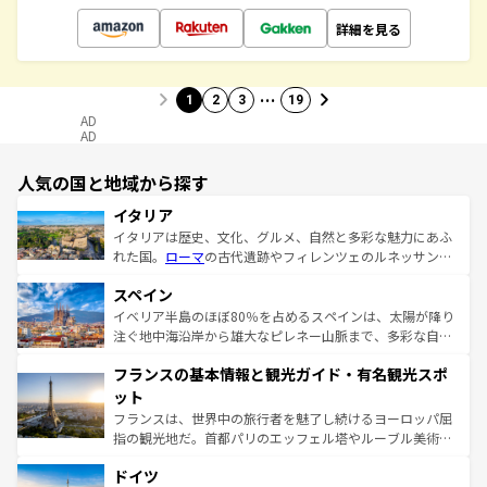
詳細を見る
…
1
2
3
19
AD
AD
人気の国と地域から探す
イタリア
イタリアは歴史、文化、グルメ、自然と多彩な魅力にあふ
れた国。
ローマ
の古代遺跡やフィレンツェのルネッサンス
美術、ヴェネツィアの運河など、歴史あるスポットはもち
スペイン
ろん、トスカーナの美しい田園風景やアマルフィ海岸の絶
景など、自然景観も見逃せない。観光の合間には、本場の
イベリア半島のほぼ80％を占めるスペインは、太陽が降り
ピザやパスタなど、絶品のイタリア料理を堪能することも
注ぐ地中海沿岸から雄大なピレネー山脈まで、多彩な自然
できる。朝目覚めてから夜眠るまで、すべての瞬間を楽し
と文化が詰まったヨーロッパ屈指の旅行先だ。多様な地域
フランスの基本情報と観光ガイド・有名観光スポ
ませてくれるイタリアで、忘れられない旅をしてみよう！
文化が根付くこの国では、情熱的なフラメンコ、熱気あふ
なお、新着のイタリア情報は
コンテンツ一覧
を参照してほ
れる闘牛、そして美味しいタパスが生活の一部となってい
ット
しい。
る。首都マドリードの洗練された雰囲気や、バルセロナの
フランスは、世界中の旅行者を魅了し続けるヨーロッパ屈
アートに溢れた街角から、地方では古代ローマ遺跡や中世
指の観光地だ。首都パリのエッフェル塔やルーブル美術館
の城塞都市、穏やかなビーチリゾートまで多彩な表情を見
といった象徴的なスポットから、田舎町の古風な美しさま
せる。地方によって風土や気候が異なるスペインはその個
ドイツ
で、幅広い魅力が詰まっている。華麗な宮殿、歴史的な大