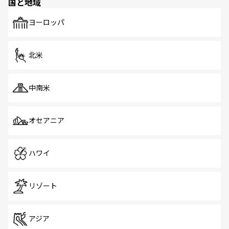
国と地域
発見がある。さらに、治安のよさや充実した公共交通機関
も、旅行者にとっては魅力的なポイント。グルメも豊富
で、ホーカーズは地元の風情を楽しめる外せないスポット
ヨーロッパ
だ。訪れる人を飽きさせないシンガポールで、多様な魅力
を体感しよう。 なお、新着のシンガポール情報は
コンテン
ツ一覧
を参照してほしい。
北米
中南米
オセアニア
ハワイ
リゾート
アジア