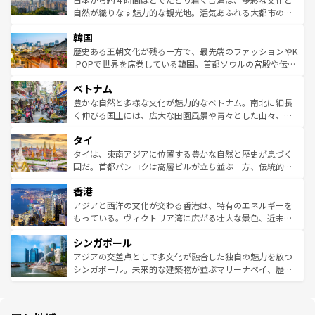
ク、伝統的なフラダンスなど、すべてがハワイの魅力を彩
ど、見どころがたくさん。また、カフェやワイン、オージ
自然が織りなす魅力的な観光地。活気あふれる大都市の台
っている。訪れるたびに新しい発見と感動が待っているハ
ービーフなどの食文化も豊かで、美味しいものであふれて
北やノスタルジックな町並みが人気な九份（ジォウフェ
ワイを、存分に味わってほしい。 なお、新着のハワイ情報
韓国
いる。アクティビティも充実しており、サーフィンやダイ
ン）、静ひつな山岳地帯である台湾東部など、都市の喧騒
は
コンテンツ一覧
を参照してほしい。
ビング、ハイキングなど、アウトドア好きにはたまらな
と山間の静けさが共存しており、訪れる人に新しい発見と
歴史ある王朝文化が残る一方で、最先端のファッションやK
い。オーストラリアの多彩な魅力を存分に味わいつくそ
驚きをもたらしてくれる。また、奥深い台湾の食文化も魅
-POPで世界を席巻している韓国。首都ソウルの宮殿や伝統
う。 なお、新着のオーストラリア情報は
コンテンツ一覧
を
力で、夜市などの屋台グルメから高級料理、ヘルシーで美
家屋が並ぶエリアでは韓国の歴史と文化に浸ることがで
参照してほしい。
ベトナム
容にもいいと評判のスイーツなど、バラエティ豊かな料理
き、地方に足を延ばせば四季折々の自然美を楽しむことが
が味わえる。 なお、新着の台湾情報は
コンテンツ一覧
を参
できる。そして、キムチや焼肉、絶品のストリートフード
豊かな自然と多様な文化が魅力的なベトナム。南北に細長
照してほしい。
まで、さまざまな韓国料理が待っている。夜には、韓国な
く伸びる国土には、広大な田園風景や青々とした山々、世
らではのナイトライフも堪能できる。あたたかいホスピタ
界遺産に登録された壮大な自然景観が点在し、都市部では
タイ
リティに包まれながら、韓国の多彩な魅力を心ゆくまで味
急速な発展と共に伝統が息づく。ハノイの古い町並みやホ
わってみてほしい。 なお、新着の韓国情報は
コンテンツ一
ーチミン市のフランス統治時代の建物も、独特の雰囲気を
タイは、東南アジアに位置する豊かな自然と歴史が息づく
覧
を参照してほしい。
醸し出している。また、バラエティの豊かさとおいしさで
国だ。首都バンコクは高層ビルが立ち並ぶ一方、伝統的な
世界中の食通を魅了してやまないベトナム料理も魅力のひ
寺院や市場がいたるところに点在し、古きよき文化と現代
香港
とつ。フォーやバインミー、ベトナムコーヒーなどは、ぜ
の活気が交差している。北部ではチェンマイなどの山岳地
ひ現地で味わいたい。どの地域を訪れてもあたたかい人々
帯で自然と触れ合い、南部ではプーケットやクラビの美し
アジアと西洋の文化が交わる香港は、特有のエネルギーを
が旅行者を迎えてくれるので、きっと忘れられない旅にな
いビーチでリゾート気分を楽しむことができる。タイ料理
もっている。ヴィクトリア湾に広がる壮大な景色、近未来
るはずだ。 なお、新着のベトナム情報は
コンテンツ一覧
を
は世界的に有名で、屋台から高級レストランまで味覚を刺
的なアートスポット、そして歴史と現代が融合した町並
参照してほしい。
シンガポール
激する。気候は一年中温暖で、どの季節にも異なる楽しみ
み、どこを訪れても感動するはず。観光スポットが密集し
が待っている。親しみやすいタイの人々、仏教を中心とし
ており、効率よく見どころを回れるのも魅力。息をのむよ
アジアの交差点として多文化が融合した独自の魅力を放つ
た文化、そして多様な観光資源が、訪れる旅人を魅了し続
うな絶景から文化的な体験まで、香港を存分に楽しみ尽く
シンガポール。未来的な建築物が並ぶマリーナベイ、歴史
ける。 なお、新着のタイ情報は
コンテンツ一覧
を参照して
そう。 なお、新着の香港情報は
コンテンツ一覧
を参照して
と伝統を感じられるエスニックタウン、多数の緑豊かな公
ほしい。
ほしい。
園や自然保護区など、自然が調和した近代的な景観と文化
の多様性あふれるカラフルな町は、どこを歩いても新しい