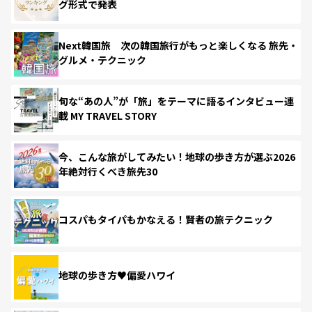
グ形式で発表
Next韓国旅 次の韓国旅行がもっと楽しくなる 旅先・
グルメ・テクニック
旬な“あの人”が「旅」をテーマに語るインタビュー連
載 MY TRAVEL STORY
今、こんな旅がしてみたい！地球の歩き方が選ぶ2026
年絶対行くべき旅先30
コスパもタイパもかなえる！賢者の旅テクニック
地球の歩き方♥偏愛ハワイ