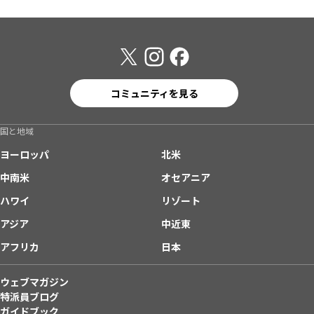
コミュニティを見る
国と地域
ヨーロッパ
北米
中南米
オセアニア
ハワイ
リゾート
アジア
中近東
アフリカ
日本
ウェブマガジン
特派員ブログ
ガイドブック