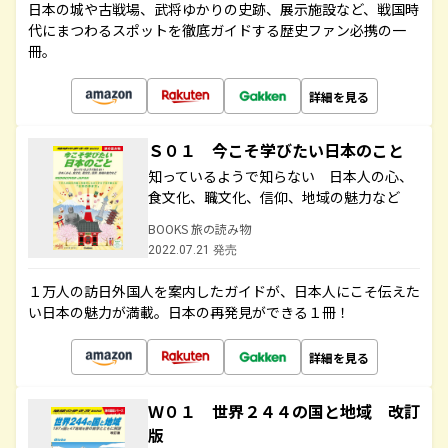
日本の城や古戦場、武将ゆかりの史跡、展示施設など、戦国時
代にまつわるスポットを徹底ガイドする歴史ファン必携の一
冊。
詳細を見る
Ｓ０１ 今こそ学びたい日本のこと
知っているようで知らない 日本人の心、
食文化、職文化、信仰、地域の魅力など
BOOKS 旅の読み物
2022.07.21 発売
１万人の訪日外国人を案内したガイドが、日本人にこそ伝えた
い日本の魅力が満載。日本の再発見ができる１冊！
詳細を見る
Ｗ０１ 世界２４４の国と地域 改訂
版