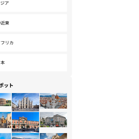
アジア
中近東
アフリカ
日本
ポット