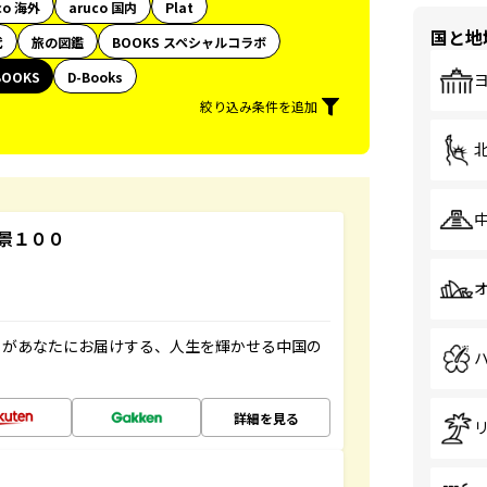
co 海外
aruco 国内
Plat
国と地
代
旅の図鑑
BOOKS スペシャルコラボ
BOOKS
D-Books
絞り込み条件を追加
景１００
」があなたにお届けする、人生を輝かせる中国の
詳細を見る