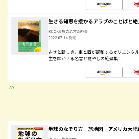
生きる知恵を授かるアラブのことばと絶
BOOKS 旅の名言＆絶景
2022.07.14 発売
古きと新しき、東と西が調和するオリエンタ
生を輝かせる名言と癒やしの絶景集！
AD
地球のなぞり方 旅地図 アメリカ大陸
BOOKS 旅と健康