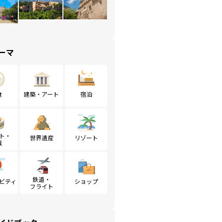
ーマ
食
建築・アート
宿泊
ト・
世界遺産
リゾート
戦
鉄道・
ビティ
ショップ
フライト