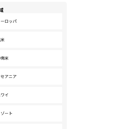
域
ヨーロッパ
北米
中南米
オセアニア
ハワイ
リゾート