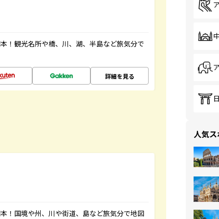
図本！観光名所や橋、川、湖、半島など旅気分で
詳細を見る
人気ス
図本！国境や州、川や街道、島など旅気分で地図