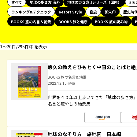
すべて
地球の歩き方 海外
地球の歩き方 Jシリーズ（国内）
aru
ランキング&テクニック
Resort Style
島旅
御朱印
歴史時
BOOKS 旅の名言＆絶景
BOOKS 旅と健康
BOOKS 旅の読み物
1〜20件/295件中 を表示
悠久の教えをひもとく中国のことばと絶
BOOKS 旅の名言＆絶景
2022.12.15 発売
世界を４０年以上歩いてきた「地球の歩き方
名言と癒やしの絶景集
地球のなぞり方 旅地図 日本編