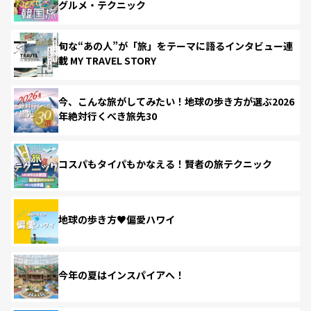
グルメ・テクニック
旬な“あの人”が「旅」をテーマに語るインタビュー連
載 MY TRAVEL STORY
今、こんな旅がしてみたい！地球の歩き方が選ぶ2026
年絶対行くべき旅先30
コスパもタイパもかなえる！賢者の旅テクニック
地球の歩き方♥偏愛ハワイ
今年の夏はインスパイアへ！