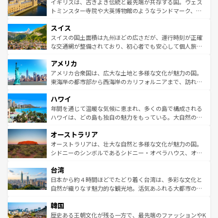
香り高いラベンダー畑など、多彩な楽しみ方が可能だ。さ
ルリンの文化的活気、バイエルン州のアルプスの絶景、そ
イギリスは、古きよき伝統と最先端が共存する国。ウェス
らに、パリ以外の地域にも魅力が溢れており、どの街角に
してライン川沿いのワイン畑といった風景は必見。ビール
トミンスター寺院や大英博物館のようなランドマーク、歴
も豊かな歴史と文化が息づいている。パリ以外の個性あふ
とソーセージを味わいながら地元の人と過ごす楽しい時間
史ある大学都市、美しい丘陵地帯や牧歌的な風景など、エ
れる地方に足を運ぶとそれぞれで全く異なる文化を体験で
スイス
は、お酒好きな人にはぜひ体験してほしい。 なお、新着の
リアごとに異なる魅力がある。また、優雅なアフタヌーン
きるだろう。 なお、新着のフランス情報は
コンテンツ一覧
ドイツ情報は
コンテンツ一覧
を参照してほしい。
ティー、ビール好きにはたまらない英国パブ、サッカー観
スイスの国土面積は九州ほどの広さだが、運行時刻が正確
を参照してほしい。
戦など、本場だからこそできる体験も豊富。イギリスを旅
な交通網が整備されており、初心者でも安心して個人旅行
して楽しみつくそう。 なお、新着のイギリス情報は
コンテ
を楽しめる。日本同様に時刻表どおりの旅が可能だ。中世
アメリカ
ンツ一覧
を参照してほしい。
の建物がそのまま残る町や、スイスならではのユニークな
博物館もあり、アルプス観光だけでなく町歩きも満喫する
アメリカ合衆国は、広大な土地と多様な文化が魅力の国。
ことができる。国民の所得が高いため物価も高いが、旅行
東海岸の都市部から西海岸のカリフォルニアまで、訪れる
者向けの交通パス提供のサービスもあり、うまく活用すれ
場所ごとに異なる風景と体験が待っている。ニューヨーク
ハワイ
ば市内交通費無料で観光を楽しむこともできる。 なお、新
のような巨大都市は、観光、ショッピング、エンターテイ
着のスイス情報は
コンテンツ一覧
を参照してほしい。
ンメントが詰まった刺激的なスポットだ。一方、アメリカ
年間を通じて温暖な気候に恵まれ、多くの島で構成される
西部には大自然が広がり、グランドキャニオンやイエロー
ハワイは、どの島も独自の魅力をもっている。大自然の神
ストーン国立公園といった絶景が堪能できる。さらに、南
秘を感じたいなら、火山が生み出した壮大な景観を誇るハ
オーストラリア
部のニューオーリンズでは、音楽と美食が融合した独特の
ワイ島は見逃せない。また、定番の観光地といえばオアフ
文化が魅力。旅行者はアメリカの各地域で異なる魅力を楽
島だが、静かな自然を求めるならマウイ島やカウアイ島が
オーストラリアは、壮大な自然と多様な文化が魅力の国。
しみながら、その多様性と豊かな歴史を感じることができ
おすすめ。エメラルドグリーンに輝く海をはじめ、豊かな
シドニーのシンボルであるシドニー・オペラハウス、オー
るだろう。車でのロードトリップや列車の旅も、アメリカ
文化や歴史が息づいている。「アロハスピリット」と呼ば
ストラリア東海岸北部に広がる大サンゴ礁地帯グレートバ
ならではの贅沢な旅のスタイルだ。 なお、新着のアメリカ
台湾
れるおもてなしの心で訪れる人々を迎えてくれるハワイの
リアリーフや大陸中央部にそびえるウルル（エアーズロッ
情報は
コンテンツ一覧
を参照してほしい。
人々、おいしいローカルフードやハワイアンミュージッ
ク）、タスマニアの美しい原生林やケアンズの熱帯雨林な
日本から約４時間ほどでたどり着く台湾は、多彩な文化と
ク、伝統的なフラダンスなど、すべてがハワイの魅力を彩
ど、見どころがたくさん。また、カフェやワイン、オージ
自然が織りなす魅力的な観光地。活気あふれる大都市の台
っている。訪れるたびに新しい発見と感動が待っているハ
ービーフなどの食文化も豊かで、美味しいものであふれて
北やノスタルジックな町並みが人気な九份（ジォウフェ
ワイを、存分に味わってほしい。 なお、新着のハワイ情報
韓国
いる。アクティビティも充実しており、サーフィンやダイ
ン）、静ひつな山岳地帯である台湾東部など、都市の喧騒
は
コンテンツ一覧
を参照してほしい。
ビング、ハイキングなど、アウトドア好きにはたまらな
と山間の静けさが共存しており、訪れる人に新しい発見と
歴史ある王朝文化が残る一方で、最先端のファッションやK