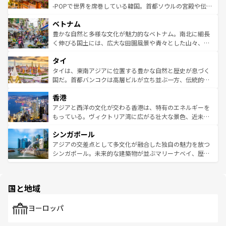
い。オーストラリアの多彩な魅力を存分に味わいつくそ
驚きをもたらしてくれる。また、奥深い台湾の食文化も魅
-POPで世界を席巻している韓国。首都ソウルの宮殿や伝統
う。 なお、新着のオーストラリア情報は
コンテンツ一覧
を
力で、夜市などの屋台グルメから高級料理、ヘルシーで美
家屋が並ぶエリアでは韓国の歴史と文化に浸ることがで
参照してほしい。
ベトナム
容にもいいと評判のスイーツなど、バラエティ豊かな料理
き、地方に足を延ばせば四季折々の自然美を楽しむことが
が味わえる。 なお、新着の台湾情報は
コンテンツ一覧
を参
できる。そして、キムチや焼肉、絶品のストリートフード
豊かな自然と多様な文化が魅力的なベトナム。南北に細長
照してほしい。
まで、さまざまな韓国料理が待っている。夜には、韓国な
く伸びる国土には、広大な田園風景や青々とした山々、世
らではのナイトライフも堪能できる。あたたかいホスピタ
界遺産に登録された壮大な自然景観が点在し、都市部では
タイ
リティに包まれながら、韓国の多彩な魅力を心ゆくまで味
急速な発展と共に伝統が息づく。ハノイの古い町並みやホ
わってみてほしい。 なお、新着の韓国情報は
コンテンツ一
ーチミン市のフランス統治時代の建物も、独特の雰囲気を
タイは、東南アジアに位置する豊かな自然と歴史が息づく
覧
を参照してほしい。
醸し出している。また、バラエティの豊かさとおいしさで
国だ。首都バンコクは高層ビルが立ち並ぶ一方、伝統的な
世界中の食通を魅了してやまないベトナム料理も魅力のひ
寺院や市場がいたるところに点在し、古きよき文化と現代
香港
とつ。フォーやバインミー、ベトナムコーヒーなどは、ぜ
の活気が交差している。北部ではチェンマイなどの山岳地
ひ現地で味わいたい。どの地域を訪れてもあたたかい人々
帯で自然と触れ合い、南部ではプーケットやクラビの美し
アジアと西洋の文化が交わる香港は、特有のエネルギーを
が旅行者を迎えてくれるので、きっと忘れられない旅にな
いビーチでリゾート気分を楽しむことができる。タイ料理
もっている。ヴィクトリア湾に広がる壮大な景色、近未来
るはずだ。 なお、新着のベトナム情報は
コンテンツ一覧
を
は世界的に有名で、屋台から高級レストランまで味覚を刺
的なアートスポット、そして歴史と現代が融合した町並
参照してほしい。
シンガポール
激する。気候は一年中温暖で、どの季節にも異なる楽しみ
み、どこを訪れても感動するはず。観光スポットが密集し
が待っている。親しみやすいタイの人々、仏教を中心とし
ており、効率よく見どころを回れるのも魅力。息をのむよ
アジアの交差点として多文化が融合した独自の魅力を放つ
た文化、そして多様な観光資源が、訪れる旅人を魅了し続
うな絶景から文化的な体験まで、香港を存分に楽しみ尽く
シンガポール。未来的な建築物が並ぶマリーナベイ、歴史
ける。 なお、新着のタイ情報は
コンテンツ一覧
を参照して
そう。 なお、新着の香港情報は
コンテンツ一覧
を参照して
と伝統を感じられるエスニックタウン、多数の緑豊かな公
ほしい。
ほしい。
園や自然保護区など、自然が調和した近代的な景観と文化
の多様性あふれるカラフルな町は、どこを歩いても新しい
国と地域
発見がある。さらに、治安のよさや充実した公共交通機関
も、旅行者にとっては魅力的なポイント。グルメも豊富
で、ホーカーズは地元の風情を楽しめる外せないスポット
ヨーロッパ
だ。訪れる人を飽きさせないシンガポールで、多様な魅力
を体感しよう。 なお、新着のシンガポール情報は
コンテン