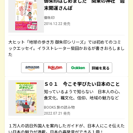
御朱印はじめました 関東の神社 週
末開運さんぽ
御朱印
2016.12.22 発売
大ヒット「地球の歩き方 御朱印シリーズ」では初めてのコミ
ックエッセイ。イラストレーター柴田かおるが書きおろしまし
た
詳細を見る
Ｓ０１ 今こそ学びたい日本のこと
知っているようで知らない 日本人の心、
食文化、職文化、信仰、地域の魅力など
BOOKS 旅の読み物
2022.07.21 発売
１万人の訪日外国人を案内したガイドが、日本人にこそ伝えた
い日本の魅力が満載。日本の再発見ができる１冊！