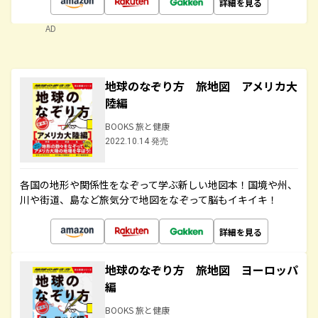
詳細を見る
AD
地球のなぞり方 旅地図 アメリカ大
陸編
BOOKS 旅と健康
2022.10.14 発売
各国の地形や関係性をなぞって学ぶ新しい地図本！国境や州、
川や街道、島など旅気分で地図をなぞって脳もイキイキ！
詳細を見る
地球のなぞり方 旅地図 ヨーロッパ
編
BOOKS 旅と健康