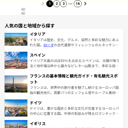
…
1
2
3
16
AD
AD
人気の国と地域から探す
イタリア
イタリアは歴史、文化、グルメ、自然と多彩な魅力にあふ
れた国。
ローマ
の古代遺跡やフィレンツェのルネッサンス
美術、ヴェネツィアの運河など、歴史あるスポットはもち
スペイン
ろん、トスカーナの美しい田園風景やアマルフィ海岸の絶
景など、自然景観も見逃せない。観光の合間には、本場の
イベリア半島のほぼ80％を占めるスペインは、太陽が降り
ピザやパスタなど、絶品のイタリア料理を堪能することも
注ぐ地中海沿岸から雄大なピレネー山脈まで、多彩な自然
できる。朝目覚めてから夜眠るまで、すべての瞬間を楽し
と文化が詰まったヨーロッパ屈指の旅行先だ。多様な地域
フランスの基本情報と観光ガイド・有名観光スポ
ませてくれるイタリアで、忘れられない旅をしてみよう！
文化が根付くこの国では、情熱的なフラメンコ、熱気あふ
なお、新着のイタリア情報は
コンテンツ一覧
を参照してほ
れる闘牛、そして美味しいタパスが生活の一部となってい
ット
しい。
る。首都マドリードの洗練された雰囲気や、バルセロナの
フランスは、世界中の旅行者を魅了し続けるヨーロッパ屈
アートに溢れた街角から、地方では古代ローマ遺跡や中世
指の観光地だ。首都パリのエッフェル塔やルーブル美術館
の城塞都市、穏やかなビーチリゾートまで多彩な表情を見
といった象徴的なスポットから、田舎町の古風な美しさま
せる。地方によって風土や気候が異なるスペインはその個
ドイツ
で、幅広い魅力が詰まっている。華麗な宮殿、歴史的な大
性で訪れる人を魅了する。 なお、新着のスペイン情報は
コ
聖堂、美しいビーチ、そして豊かな自然が、訪れる者を心
ドイツは、豊かな歴史と多彩な文化が交差するヨーロッパ
ンテンツ一覧
を参照してほしい。
から魅了する。また、フランスは美食の国としても知ら
の中心に位置する国。中世の街並みが残るロマンチック街
れ、フランス料理はユネスコ無形文化遺産にも登録されて
道から、未来を先取りするようなモダンな都市まで多様な
イギリス
いる。シャンパンの発祥地であるランス、プロヴァンスの
顔を持つこの国は、どこを歩いても飽きることがない。ベ