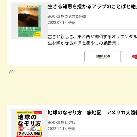
生きる知恵を授かるアラブのことばと絶
BOOKS 旅の名言＆絶景
2022.07.14 発売
古きと新しき、東と西が調和するオリエンタ
生を輝かせる名言と癒やしの絶景集！
AD
地球のなぞり方 旅地図 アメリカ大陸
BOOKS 旅と健康
2022.10.14 発売