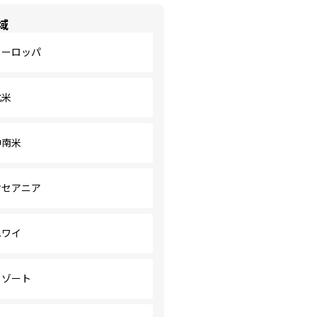
域
ヨーロッパ
北米
中南米
オセアニア
ハワイ
リゾート