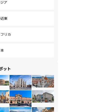
アジア
中近東
アフリカ
日本
ポット