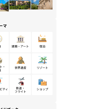
ーマ
食
建築・アート
宿泊
ト・
世界遺産
リゾート
戦
鉄道・
ビティ
ショップ
フライト