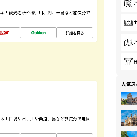
図本！観光名所や橋、川、湖、半島など旅気分で
詳細を見る
人気ス
図本！国境や州、川や街道、島など旅気分で地図