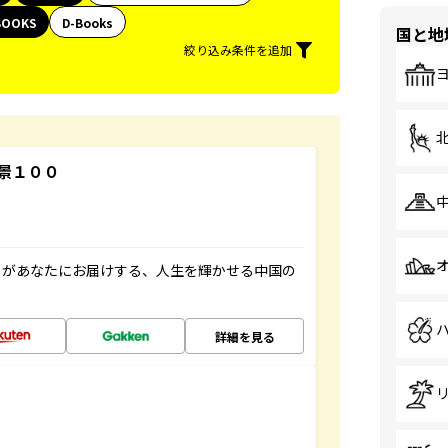
BOOKS
D-Books
国と地
絞り込み条件を追加
景１００
」があなたにお届けする、人生を輝かせる中国の
詳細を見る