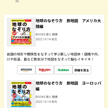
AD
地球のなぞり方 旅地図 アメリカ大
陸編
BOOKS 旅と健康
2022.10.14 発売
各国の地形や関係性をなぞって学ぶ新しい地図本！国境や州、
川や街道、島など旅気分で地図をなぞって脳もイキイキ！
詳細を見る
地球のなぞり方 旅地図 ヨーロッパ
編
BOOKS 旅と健康
2022.10.14 発売