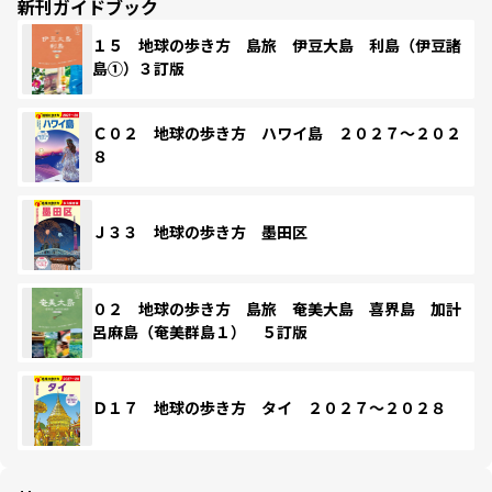
新刊ガイドブック
１５ 地球の歩き方 島旅 伊豆大島 利島（伊豆諸
島①）３訂版
Ｃ０２ 地球の歩き方 ハワイ島 ２０２７～２０２
８
Ｊ３３ 地球の歩き方 墨田区
０２ 地球の歩き方 島旅 奄美大島 喜界島 加計
呂麻島（奄美群島１） ５訂版
Ｄ１７ 地球の歩き方 タイ ２０２７～２０２８