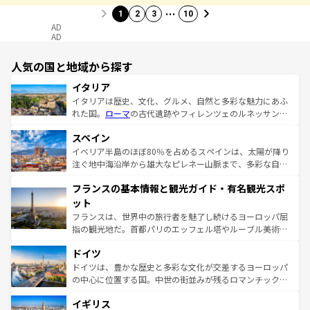
…
1
2
3
10
AD
AD
人気の国と地域から探す
イタリア
イタリアは歴史、文化、グルメ、自然と多彩な魅力にあふ
れた国。
ローマ
の古代遺跡やフィレンツェのルネッサンス
美術、ヴェネツィアの運河など、歴史あるスポットはもち
スペイン
ろん、トスカーナの美しい田園風景やアマルフィ海岸の絶
景など、自然景観も見逃せない。観光の合間には、本場の
イベリア半島のほぼ80％を占めるスペインは、太陽が降り
ピザやパスタなど、絶品のイタリア料理を堪能することも
注ぐ地中海沿岸から雄大なピレネー山脈まで、多彩な自然
できる。朝目覚めてから夜眠るまで、すべての瞬間を楽し
と文化が詰まったヨーロッパ屈指の旅行先だ。多様な地域
フランスの基本情報と観光ガイド・有名観光スポ
ませてくれるイタリアで、忘れられない旅をしてみよう！
文化が根付くこの国では、情熱的なフラメンコ、熱気あふ
なお、新着のイタリア情報は
コンテンツ一覧
を参照してほ
れる闘牛、そして美味しいタパスが生活の一部となってい
ット
しい。
る。首都マドリードの洗練された雰囲気や、バルセロナの
フランスは、世界中の旅行者を魅了し続けるヨーロッパ屈
アートに溢れた街角から、地方では古代ローマ遺跡や中世
指の観光地だ。首都パリのエッフェル塔やルーブル美術館
の城塞都市、穏やかなビーチリゾートまで多彩な表情を見
といった象徴的なスポットから、田舎町の古風な美しさま
せる。地方によって風土や気候が異なるスペインはその個
ドイツ
で、幅広い魅力が詰まっている。華麗な宮殿、歴史的な大
性で訪れる人を魅了する。 なお、新着のスペイン情報は
コ
聖堂、美しいビーチ、そして豊かな自然が、訪れる者を心
ドイツは、豊かな歴史と多彩な文化が交差するヨーロッパ
ンテンツ一覧
を参照してほしい。
から魅了する。また、フランスは美食の国としても知ら
の中心に位置する国。中世の街並みが残るロマンチック街
れ、フランス料理はユネスコ無形文化遺産にも登録されて
道から、未来を先取りするようなモダンな都市まで多様な
イギリス
いる。シャンパンの発祥地であるランス、プロヴァンスの
顔を持つこの国は、どこを歩いても飽きることがない。ベ