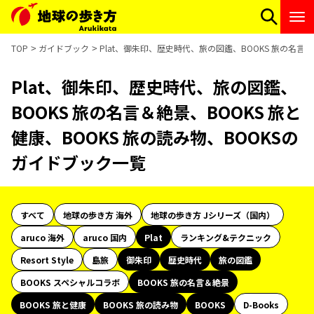
TOP
ガイドブック
Plat、御朱印、歴史時代、旅の図鑑、BOOKS 旅の名言＆
Plat、御朱印、歴史時代、旅の図鑑、
BOOKS 旅の名言＆絶景、BOOKS 旅と
健康、BOOKS 旅の読み物、BOOKSの
ガイドブック一覧
すべて
地球の歩き方 海外
地球の歩き方 Jシリーズ（国内）
aruco 海外
aruco 国内
Plat
ランキング&テクニック
Resort Style
島旅
御朱印
歴史時代
旅の図鑑
BOOKS スペシャルコラボ
BOOKS 旅の名言＆絶景
BOOKS 旅と健康
BOOKS 旅の読み物
BOOKS
D-Books