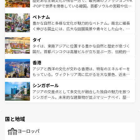
歴史ある王朝文化が残る一方で、最先端のファッションやK
い。オーストラリアの多彩な魅力を存分に味わいつくそ
驚きをもたらしてくれる。また、奥深い台湾の食文化も魅
-POPで世界を席巻している韓国。首都ソウルの宮殿や伝統
う。 なお、新着のオーストラリア情報は
コンテンツ一覧
を
力で、夜市などの屋台グルメから高級料理、ヘルシーで美
家屋が並ぶエリアでは韓国の歴史と文化に浸ることがで
参照してほしい。
ベトナム
容にもいいと評判のスイーツなど、バラエティ豊かな料理
き、地方に足を延ばせば四季折々の自然美を楽しむことが
が味わえる。 なお、新着の台湾情報は
コンテンツ一覧
を参
できる。そして、キムチや焼肉、絶品のストリートフード
豊かな自然と多様な文化が魅力的なベトナム。南北に細長
照してほしい。
まで、さまざまな韓国料理が待っている。夜には、韓国な
く伸びる国土には、広大な田園風景や青々とした山々、世
らではのナイトライフも堪能できる。あたたかいホスピタ
界遺産に登録された壮大な自然景観が点在し、都市部では
タイ
リティに包まれながら、韓国の多彩な魅力を心ゆくまで味
急速な発展と共に伝統が息づく。ハノイの古い町並みやホ
わってみてほしい。 なお、新着の韓国情報は
コンテンツ一
ーチミン市のフランス統治時代の建物も、独特の雰囲気を
タイは、東南アジアに位置する豊かな自然と歴史が息づく
覧
を参照してほしい。
醸し出している。また、バラエティの豊かさとおいしさで
国だ。首都バンコクは高層ビルが立ち並ぶ一方、伝統的な
世界中の食通を魅了してやまないベトナム料理も魅力のひ
寺院や市場がいたるところに点在し、古きよき文化と現代
香港
とつ。フォーやバインミー、ベトナムコーヒーなどは、ぜ
の活気が交差している。北部ではチェンマイなどの山岳地
ひ現地で味わいたい。どの地域を訪れてもあたたかい人々
帯で自然と触れ合い、南部ではプーケットやクラビの美し
アジアと西洋の文化が交わる香港は、特有のエネルギーを
が旅行者を迎えてくれるので、きっと忘れられない旅にな
いビーチでリゾート気分を楽しむことができる。タイ料理
もっている。ヴィクトリア湾に広がる壮大な景色、近未来
るはずだ。 なお、新着のベトナム情報は
コンテンツ一覧
を
は世界的に有名で、屋台から高級レストランまで味覚を刺
的なアートスポット、そして歴史と現代が融合した町並
参照してほしい。
シンガポール
激する。気候は一年中温暖で、どの季節にも異なる楽しみ
み、どこを訪れても感動するはず。観光スポットが密集し
が待っている。親しみやすいタイの人々、仏教を中心とし
ており、効率よく見どころを回れるのも魅力。息をのむよ
アジアの交差点として多文化が融合した独自の魅力を放つ
た文化、そして多様な観光資源が、訪れる旅人を魅了し続
うな絶景から文化的な体験まで、香港を存分に楽しみ尽く
シンガポール。未来的な建築物が並ぶマリーナベイ、歴史
ける。 なお、新着のタイ情報は
コンテンツ一覧
を参照して
そう。 なお、新着の香港情報は
コンテンツ一覧
を参照して
と伝統を感じられるエスニックタウン、多数の緑豊かな公
ほしい。
ほしい。
園や自然保護区など、自然が調和した近代的な景観と文化
の多様性あふれるカラフルな町は、どこを歩いても新しい
国と地域
発見がある。さらに、治安のよさや充実した公共交通機関
も、旅行者にとっては魅力的なポイント。グルメも豊富
で、ホーカーズは地元の風情を楽しめる外せないスポット
ヨーロッパ
だ。訪れる人を飽きさせないシンガポールで、多様な魅力