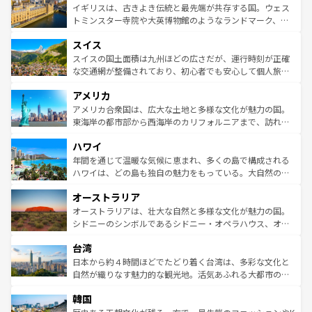
香り高いラベンダー畑など、多彩な楽しみ方が可能だ。さ
ルリンの文化的活気、バイエルン州のアルプスの絶景、そ
イギリスは、古きよき伝統と最先端が共存する国。ウェス
らに、パリ以外の地域にも魅力が溢れており、どの街角に
してライン川沿いのワイン畑といった風景は必見。ビール
トミンスター寺院や大英博物館のようなランドマーク、歴
も豊かな歴史と文化が息づいている。パリ以外の個性あふ
とソーセージを味わいながら地元の人と過ごす楽しい時間
史ある大学都市、美しい丘陵地帯や牧歌的な風景など、エ
れる地方に足を運ぶとそれぞれで全く異なる文化を体験で
スイス
は、お酒好きな人にはぜひ体験してほしい。 なお、新着の
リアごとに異なる魅力がある。また、優雅なアフタヌーン
きるだろう。 なお、新着のフランス情報は
コンテンツ一覧
ドイツ情報は
コンテンツ一覧
を参照してほしい。
ティー、ビール好きにはたまらない英国パブ、サッカー観
スイスの国土面積は九州ほどの広さだが、運行時刻が正確
を参照してほしい。
戦など、本場だからこそできる体験も豊富。イギリスを旅
な交通網が整備されており、初心者でも安心して個人旅行
して楽しみつくそう。 なお、新着のイギリス情報は
コンテ
を楽しめる。日本同様に時刻表どおりの旅が可能だ。中世
アメリカ
ンツ一覧
を参照してほしい。
の建物がそのまま残る町や、スイスならではのユニークな
博物館もあり、アルプス観光だけでなく町歩きも満喫する
アメリカ合衆国は、広大な土地と多様な文化が魅力の国。
ことができる。国民の所得が高いため物価も高いが、旅行
東海岸の都市部から西海岸のカリフォルニアまで、訪れる
者向けの交通パス提供のサービスもあり、うまく活用すれ
場所ごとに異なる風景と体験が待っている。ニューヨーク
ハワイ
ば市内交通費無料で観光を楽しむこともできる。 なお、新
のような巨大都市は、観光、ショッピング、エンターテイ
着のスイス情報は
コンテンツ一覧
を参照してほしい。
ンメントが詰まった刺激的なスポットだ。一方、アメリカ
年間を通じて温暖な気候に恵まれ、多くの島で構成される
西部には大自然が広がり、グランドキャニオンやイエロー
ハワイは、どの島も独自の魅力をもっている。大自然の神
ストーン国立公園といった絶景が堪能できる。さらに、南
秘を感じたいなら、火山が生み出した壮大な景観を誇るハ
オーストラリア
部のニューオーリンズでは、音楽と美食が融合した独特の
ワイ島は見逃せない。また、定番の観光地といえばオアフ
文化が魅力。旅行者はアメリカの各地域で異なる魅力を楽
島だが、静かな自然を求めるならマウイ島やカウアイ島が
オーストラリアは、壮大な自然と多様な文化が魅力の国。
しみながら、その多様性と豊かな歴史を感じることができ
おすすめ。エメラルドグリーンに輝く海をはじめ、豊かな
シドニーのシンボルであるシドニー・オペラハウス、オー
るだろう。車でのロードトリップや列車の旅も、アメリカ
文化や歴史が息づいている。「アロハスピリット」と呼ば
ストラリア東海岸北部に広がる大サンゴ礁地帯グレートバ
ならではの贅沢な旅のスタイルだ。 なお、新着のアメリカ
台湾
れるおもてなしの心で訪れる人々を迎えてくれるハワイの
リアリーフや大陸中央部にそびえるウルル（エアーズロッ
情報は
コンテンツ一覧
を参照してほしい。
人々、おいしいローカルフードやハワイアンミュージッ
ク）、タスマニアの美しい原生林やケアンズの熱帯雨林な
日本から約４時間ほどでたどり着く台湾は、多彩な文化と
ク、伝統的なフラダンスなど、すべてがハワイの魅力を彩
ど、見どころがたくさん。また、カフェやワイン、オージ
自然が織りなす魅力的な観光地。活気あふれる大都市の台
っている。訪れるたびに新しい発見と感動が待っているハ
ービーフなどの食文化も豊かで、美味しいものであふれて
北やノスタルジックな町並みが人気な九份（ジォウフェ
ワイを、存分に味わってほしい。 なお、新着のハワイ情報
韓国
いる。アクティビティも充実しており、サーフィンやダイ
ン）、静ひつな山岳地帯である台湾東部など、都市の喧騒
は
コンテンツ一覧
を参照してほしい。
ビング、ハイキングなど、アウトドア好きにはたまらな
と山間の静けさが共存しており、訪れる人に新しい発見と