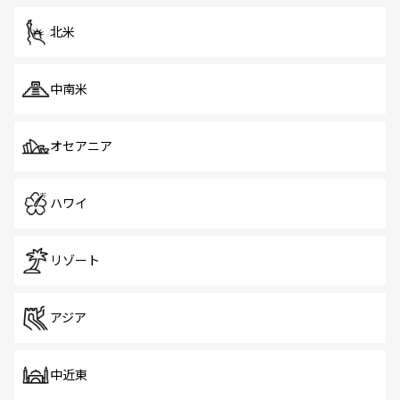
を体感しよう。 なお、新着のシンガポール情報は
コンテン
ツ一覧
を参照してほしい。
北米
中南米
オセアニア
ハワイ
リゾート
アジア
中近東