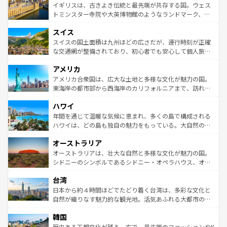
香り高いラベンダー畑など、多彩な楽しみ方が可能だ。さ
ルリンの文化的活気、バイエルン州のアルプスの絶景、そ
イギリスは、古きよき伝統と最先端が共存する国。ウェス
らに、パリ以外の地域にも魅力が溢れており、どの街角に
してライン川沿いのワイン畑といった風景は必見。ビール
トミンスター寺院や大英博物館のようなランドマーク、歴
も豊かな歴史と文化が息づいている。パリ以外の個性あふ
とソーセージを味わいながら地元の人と過ごす楽しい時間
史ある大学都市、美しい丘陵地帯や牧歌的な風景など、エ
れる地方に足を運ぶとそれぞれで全く異なる文化を体験で
スイス
は、お酒好きな人にはぜひ体験してほしい。 なお、新着の
リアごとに異なる魅力がある。また、優雅なアフタヌーン
きるだろう。 なお、新着のフランス情報は
コンテンツ一覧
ドイツ情報は
コンテンツ一覧
を参照してほしい。
ティー、ビール好きにはたまらない英国パブ、サッカー観
スイスの国土面積は九州ほどの広さだが、運行時刻が正確
を参照してほしい。
戦など、本場だからこそできる体験も豊富。イギリスを旅
な交通網が整備されており、初心者でも安心して個人旅行
して楽しみつくそう。 なお、新着のイギリス情報は
コンテ
を楽しめる。日本同様に時刻表どおりの旅が可能だ。中世
アメリカ
ンツ一覧
を参照してほしい。
の建物がそのまま残る町や、スイスならではのユニークな
博物館もあり、アルプス観光だけでなく町歩きも満喫する
アメリカ合衆国は、広大な土地と多様な文化が魅力の国。
ことができる。国民の所得が高いため物価も高いが、旅行
東海岸の都市部から西海岸のカリフォルニアまで、訪れる
者向けの交通パス提供のサービスもあり、うまく活用すれ
場所ごとに異なる風景と体験が待っている。ニューヨーク
ハワイ
ば市内交通費無料で観光を楽しむこともできる。 なお、新
のような巨大都市は、観光、ショッピング、エンターテイ
着のスイス情報は
コンテンツ一覧
を参照してほしい。
ンメントが詰まった刺激的なスポットだ。一方、アメリカ
年間を通じて温暖な気候に恵まれ、多くの島で構成される
西部には大自然が広がり、グランドキャニオンやイエロー
ハワイは、どの島も独自の魅力をもっている。大自然の神
ストーン国立公園といった絶景が堪能できる。さらに、南
秘を感じたいなら、火山が生み出した壮大な景観を誇るハ
オーストラリア
部のニューオーリンズでは、音楽と美食が融合した独特の
ワイ島は見逃せない。また、定番の観光地といえばオアフ
文化が魅力。旅行者はアメリカの各地域で異なる魅力を楽
島だが、静かな自然を求めるならマウイ島やカウアイ島が
オーストラリアは、壮大な自然と多様な文化が魅力の国。
しみながら、その多様性と豊かな歴史を感じることができ
おすすめ。エメラルドグリーンに輝く海をはじめ、豊かな
シドニーのシンボルであるシドニー・オペラハウス、オー
るだろう。車でのロードトリップや列車の旅も、アメリカ
文化や歴史が息づいている。「アロハスピリット」と呼ば
ストラリア東海岸北部に広がる大サンゴ礁地帯グレートバ
ならではの贅沢な旅のスタイルだ。 なお、新着のアメリカ
台湾
れるおもてなしの心で訪れる人々を迎えてくれるハワイの
リアリーフや大陸中央部にそびえるウルル（エアーズロッ
情報は
コンテンツ一覧
を参照してほしい。
人々、おいしいローカルフードやハワイアンミュージッ
ク）、タスマニアの美しい原生林やケアンズの熱帯雨林な
日本から約４時間ほどでたどり着く台湾は、多彩な文化と
ク、伝統的なフラダンスなど、すべてがハワイの魅力を彩
ど、見どころがたくさん。また、カフェやワイン、オージ
自然が織りなす魅力的な観光地。活気あふれる大都市の台
っている。訪れるたびに新しい発見と感動が待っているハ
ービーフなどの食文化も豊かで、美味しいものであふれて
北やノスタルジックな町並みが人気な九份（ジォウフェ
ワイを、存分に味わってほしい。 なお、新着のハワイ情報
韓国
いる。アクティビティも充実しており、サーフィンやダイ
ン）、静ひつな山岳地帯である台湾東部など、都市の喧騒
は
コンテンツ一覧
を参照してほしい。
ビング、ハイキングなど、アウトドア好きにはたまらな
と山間の静けさが共存しており、訪れる人に新しい発見と
歴史ある王朝文化が残る一方で、最先端のファッションやK