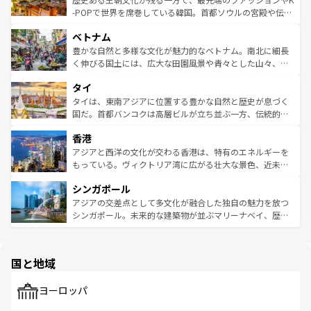
い。オーストラリアの多彩な魅力を存分に味わいつくそ
驚きをもたらしてくれる。また、奥深い台湾の食文化も魅
-POPで世界を席巻している韓国。首都ソウルの宮殿や伝統
う。 なお、新着のオーストラリア情報は
コンテンツ一覧
を
力で、夜市などの屋台グルメから高級料理、ヘルシーで美
家屋が並ぶエリアでは韓国の歴史と文化に浸ることがで
参照してほしい。
ベトナム
容にもいいと評判のスイーツなど、バラエティ豊かな料理
き、地方に足を延ばせば四季折々の自然美を楽しむことが
が味わえる。 なお、新着の台湾情報は
コンテンツ一覧
を参
できる。そして、キムチや焼肉、絶品のストリートフード
豊かな自然と多様な文化が魅力的なベトナム。南北に細長
照してほしい。
まで、さまざまな韓国料理が待っている。夜には、韓国な
く伸びる国土には、広大な田園風景や青々とした山々、世
らではのナイトライフも堪能できる。あたたかいホスピタ
界遺産に登録された壮大な自然景観が点在し、都市部では
タイ
リティに包まれながら、韓国の多彩な魅力を心ゆくまで味
急速な発展と共に伝統が息づく。ハノイの古い町並みやホ
わってみてほしい。 なお、新着の韓国情報は
コンテンツ一
ーチミン市のフランス統治時代の建物も、独特の雰囲気を
タイは、東南アジアに位置する豊かな自然と歴史が息づく
覧
を参照してほしい。
醸し出している。また、バラエティの豊かさとおいしさで
国だ。首都バンコクは高層ビルが立ち並ぶ一方、伝統的な
世界中の食通を魅了してやまないベトナム料理も魅力のひ
寺院や市場がいたるところに点在し、古きよき文化と現代
香港
とつ。フォーやバインミー、ベトナムコーヒーなどは、ぜ
の活気が交差している。北部ではチェンマイなどの山岳地
ひ現地で味わいたい。どの地域を訪れてもあたたかい人々
帯で自然と触れ合い、南部ではプーケットやクラビの美し
アジアと西洋の文化が交わる香港は、特有のエネルギーを
が旅行者を迎えてくれるので、きっと忘れられない旅にな
いビーチでリゾート気分を楽しむことができる。タイ料理
もっている。ヴィクトリア湾に広がる壮大な景色、近未来
るはずだ。 なお、新着のベトナム情報は
コンテンツ一覧
を
は世界的に有名で、屋台から高級レストランまで味覚を刺
的なアートスポット、そして歴史と現代が融合した町並
参照してほしい。
シンガポール
激する。気候は一年中温暖で、どの季節にも異なる楽しみ
み、どこを訪れても感動するはず。観光スポットが密集し
が待っている。親しみやすいタイの人々、仏教を中心とし
ており、効率よく見どころを回れるのも魅力。息をのむよ
アジアの交差点として多文化が融合した独自の魅力を放つ
た文化、そして多様な観光資源が、訪れる旅人を魅了し続
うな絶景から文化的な体験まで、香港を存分に楽しみ尽く
シンガポール。未来的な建築物が並ぶマリーナベイ、歴史
ける。 なお、新着のタイ情報は
コンテンツ一覧
を参照して
そう。 なお、新着の香港情報は
コンテンツ一覧
を参照して
と伝統を感じられるエスニックタウン、多数の緑豊かな公
ほしい。
ほしい。
園や自然保護区など、自然が調和した近代的な景観と文化
の多様性あふれるカラフルな町は、どこを歩いても新しい
国と地域
発見がある。さらに、治安のよさや充実した公共交通機関
も、旅行者にとっては魅力的なポイント。グルメも豊富
で、ホーカーズは地元の風情を楽しめる外せないスポット
ヨーロッパ
だ。訪れる人を飽きさせないシンガポールで、多様な魅力