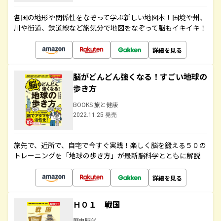
各国の地形や関係性をなぞって学ぶ新しい地図本！国境や州、
川や街道、鉄道線など旅気分で地図をなぞって脳もイキイキ！
詳細を見る
脳がどんどん強くなる！すごい地球の
歩き方
BOOKS 旅と健康
2022.11.25 発売
旅先で、近所で、自宅で今すぐ実践！楽しく脳を鍛える５０の
トレーニングを「地球の歩き方」が最新脳科学とともに解説
詳細を見る
Ｈ０１ 戦国
歴史時代