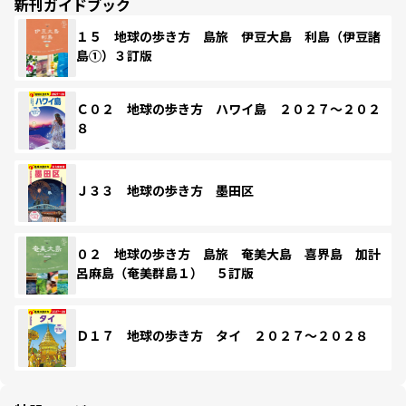
新刊ガイドブック
１５ 地球の歩き方 島旅 伊豆大島 利島（伊豆諸
島①）３訂版
Ｃ０２ 地球の歩き方 ハワイ島 ２０２７～２０２
８
Ｊ３３ 地球の歩き方 墨田区
０２ 地球の歩き方 島旅 奄美大島 喜界島 加計
呂麻島（奄美群島１） ５訂版
Ｄ１７ 地球の歩き方 タイ ２０２７～２０２８