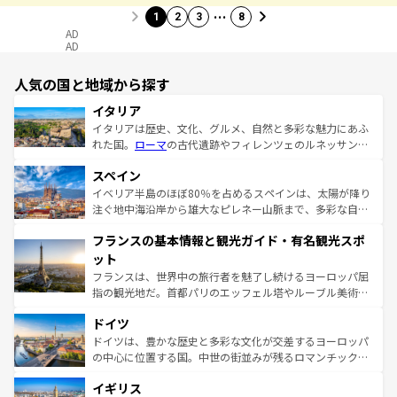
…
1
2
3
8
AD
AD
人気の国と地域から探す
イタリア
イタリアは歴史、文化、グルメ、自然と多彩な魅力にあふ
れた国。
ローマ
の古代遺跡やフィレンツェのルネッサンス
美術、ヴェネツィアの運河など、歴史あるスポットはもち
スペイン
ろん、トスカーナの美しい田園風景やアマルフィ海岸の絶
景など、自然景観も見逃せない。観光の合間には、本場の
イベリア半島のほぼ80％を占めるスペインは、太陽が降り
ピザやパスタなど、絶品のイタリア料理を堪能することも
注ぐ地中海沿岸から雄大なピレネー山脈まで、多彩な自然
できる。朝目覚めてから夜眠るまで、すべての瞬間を楽し
と文化が詰まったヨーロッパ屈指の旅行先だ。多様な地域
フランスの基本情報と観光ガイド・有名観光スポ
ませてくれるイタリアで、忘れられない旅をしてみよう！
文化が根付くこの国では、情熱的なフラメンコ、熱気あふ
なお、新着のイタリア情報は
コンテンツ一覧
を参照してほ
れる闘牛、そして美味しいタパスが生活の一部となってい
ット
しい。
る。首都マドリードの洗練された雰囲気や、バルセロナの
フランスは、世界中の旅行者を魅了し続けるヨーロッパ屈
アートに溢れた街角から、地方では古代ローマ遺跡や中世
指の観光地だ。首都パリのエッフェル塔やルーブル美術館
の城塞都市、穏やかなビーチリゾートまで多彩な表情を見
といった象徴的なスポットから、田舎町の古風な美しさま
せる。地方によって風土や気候が異なるスペインはその個
ドイツ
で、幅広い魅力が詰まっている。華麗な宮殿、歴史的な大
性で訪れる人を魅了する。 なお、新着のスペイン情報は
コ
聖堂、美しいビーチ、そして豊かな自然が、訪れる者を心
ドイツは、豊かな歴史と多彩な文化が交差するヨーロッパ
ンテンツ一覧
を参照してほしい。
から魅了する。また、フランスは美食の国としても知ら
の中心に位置する国。中世の街並みが残るロマンチック街
れ、フランス料理はユネスコ無形文化遺産にも登録されて
道から、未来を先取りするようなモダンな都市まで多様な
イギリス
いる。シャンパンの発祥地であるランス、プロヴァンスの
顔を持つこの国は、どこを歩いても飽きることがない。ベ