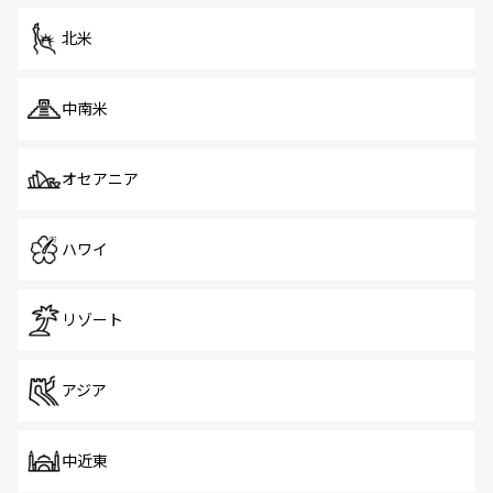
を体感しよう。 なお、新着のシンガポール情報は
コンテン
ツ一覧
を参照してほしい。
北米
中南米
オセアニア
ハワイ
リゾート
アジア
中近東