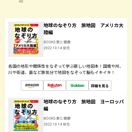
AD
地球のなぞり方 旅地図 アメリカ大
陸編
BOOKS 旅と健康
2022.10.14 発売
各国の地形や関係性をなぞって学ぶ新しい地図本！国境や州、
川や街道、島など旅気分で地図をなぞって脳もイキイキ！
詳細を見る
地球のなぞり方 旅地図 ヨーロッパ
編
BOOKS 旅と健康
2022.10.14 発売