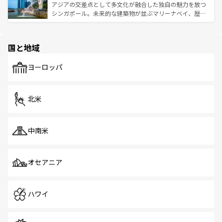
が待っている。親しみやすいタイの人々、仏教を中心とし
ており、効率よく見どころを回れるのも魅力。息をのむよ
アジアの交差点として多文化が融合した独自の魅力を放つ
た文化、そして多様な観光資源が、訪れる旅人を魅了し続
うな絶景から文化的な体験まで、香港を存分に楽しみ尽く
シンガポール。未来的な建築物が並ぶマリーナベイ、歴史
ける。 なお、新着のタイ情報は
コンテンツ一覧
を参照して
そう。 なお、新着の香港情報は
コンテンツ一覧
を参照して
と伝統を感じられるエスニックタウン、多数の緑豊かな公
ほしい。
ほしい。
園や自然保護区など、自然が調和した近代的な景観と文化
の多様性あふれるカラフルな町は、どこを歩いても新しい
国と地域
発見がある。さらに、治安のよさや充実した公共交通機関
も、旅行者にとっては魅力的なポイント。グルメも豊富
で、ホーカーズは地元の風情を楽しめる外せないスポット
ヨーロッパ
だ。訪れる人を飽きさせないシンガポールで、多様な魅力
を体感しよう。 なお、新着のシンガポール情報は
コンテン
ツ一覧
を参照してほしい。
北米
中南米
オセアニア
ハワイ