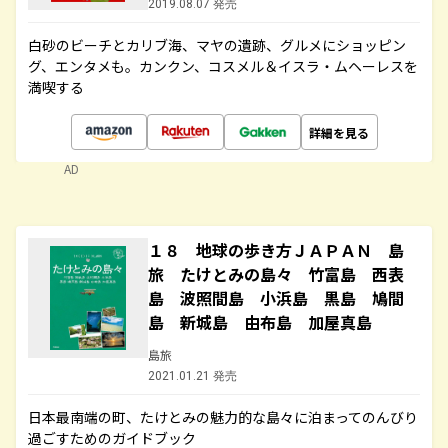
2019.08.07 発売
白砂のビーチとカリブ海、マヤの遺跡、グルメにショッピン
グ、エンタメも。カンクン、コスメル＆イスラ・ムヘーレスを
満喫する
詳細を見る
AD
１８ 地球の歩き方ＪＡＰＡＮ 島
旅 たけとみの島々 竹富島 西表
島 波照間島 小浜島 黒島 鳩間
島 新城島 由布島 加屋真島
島旅
2021.01.21 発売
日本最南端の町、たけとみの魅力的な島々に泊まってのんびり
過ごすためのガイドブック