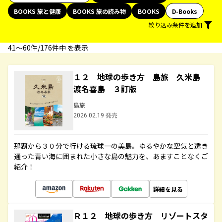
BOOKS 旅と健康
BOOKS 旅の読み物
BOOKS
D-Books
絞り込み条件を追加
41〜60件/176件中 を表示
１２ 地球の歩き方 島旅 久米島
渡名喜島 ３訂版
島旅
2026.02.19 発売
那覇から３０分で行ける琉球一の美島。ゆるやかな空気と透き
通った青い海に囲まれた小さな島の魅力を、あますことなくご
紹介！
詳細を見る
Ｒ１２ 地球の歩き方 リゾートスタ