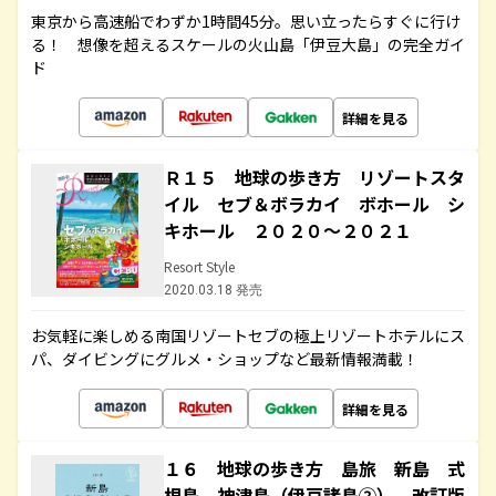
東京から高速船でわずか1時間45分。思い立ったらすぐに行け
る！ 想像を超えるスケールの火山島「伊豆大島」の完全ガイ
ド
詳細を見る
Ｒ１５ 地球の歩き方 リゾートスタ
イル セブ＆ボラカイ ボホール シ
キホール ２０２０～２０２１
Resort Style
2020.03.18 発売
お気軽に楽しめる南国リゾートセブの極上リゾートホテルにス
パ、ダイビングにグルメ・ショップなど最新情報満載！
詳細を見る
１６ 地球の歩き方 島旅 新島 式
根島 神津島（伊豆諸島②） 改訂版