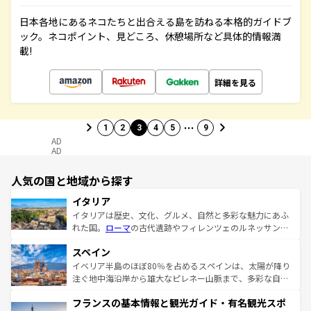
日本各地にあるネコたちと出合える島を訪ねる本格的ガイドブ
ック。ネコポイント、見どころ、休憩場所など具体的情報満
載!
詳細を見る
…
1
2
3
4
5
9
AD
AD
人気の国と地域から探す
イタリア
イタリアは歴史、文化、グルメ、自然と多彩な魅力にあふ
れた国。
ローマ
の古代遺跡やフィレンツェのルネッサンス
美術、ヴェネツィアの運河など、歴史あるスポットはもち
スペイン
ろん、トスカーナの美しい田園風景やアマルフィ海岸の絶
景など、自然景観も見逃せない。観光の合間には、本場の
イベリア半島のほぼ80％を占めるスペインは、太陽が降り
ピザやパスタなど、絶品のイタリア料理を堪能することも
注ぐ地中海沿岸から雄大なピレネー山脈まで、多彩な自然
できる。朝目覚めてから夜眠るまで、すべての瞬間を楽し
と文化が詰まったヨーロッパ屈指の旅行先だ。多様な地域
フランスの基本情報と観光ガイド・有名観光スポ
ませてくれるイタリアで、忘れられない旅をしてみよう！
文化が根付くこの国では、情熱的なフラメンコ、熱気あふ