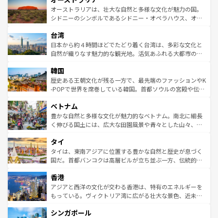
文化が魅力。旅行者はアメリカの各地域で異なる魅力を楽
島だが、静かな自然を求めるならマウイ島やカウアイ島が
オーストラリアは、壮大な自然と多様な文化が魅力の国。
しみながら、その多様性と豊かな歴史を感じることができ
おすすめ。エメラルドグリーンに輝く海をはじめ、豊かな
シドニーのシンボルであるシドニー・オペラハウス、オー
るだろう。車でのロードトリップや列車の旅も、アメリカ
文化や歴史が息づいている。「アロハスピリット」と呼ば
ストラリア東海岸北部に広がる大サンゴ礁地帯グレートバ
ならではの贅沢な旅のスタイルだ。 なお、新着のアメリカ
台湾
れるおもてなしの心で訪れる人々を迎えてくれるハワイの
リアリーフや大陸中央部にそびえるウルル（エアーズロッ
情報は
コンテンツ一覧
を参照してほしい。
人々、おいしいローカルフードやハワイアンミュージッ
ク）、タスマニアの美しい原生林やケアンズの熱帯雨林な
日本から約４時間ほどでたどり着く台湾は、多彩な文化と
ク、伝統的なフラダンスなど、すべてがハワイの魅力を彩
ど、見どころがたくさん。また、カフェやワイン、オージ
自然が織りなす魅力的な観光地。活気あふれる大都市の台
っている。訪れるたびに新しい発見と感動が待っているハ
ービーフなどの食文化も豊かで、美味しいものであふれて
北やノスタルジックな町並みが人気な九份（ジォウフェ
ワイを、存分に味わってほしい。 なお、新着のハワイ情報
韓国
いる。アクティビティも充実しており、サーフィンやダイ
ン）、静ひつな山岳地帯である台湾東部など、都市の喧騒
は
コンテンツ一覧
を参照してほしい。
ビング、ハイキングなど、アウトドア好きにはたまらな
と山間の静けさが共存しており、訪れる人に新しい発見と
歴史ある王朝文化が残る一方で、最先端のファッションやK
い。オーストラリアの多彩な魅力を存分に味わいつくそ
驚きをもたらしてくれる。また、奥深い台湾の食文化も魅
-POPで世界を席巻している韓国。首都ソウルの宮殿や伝統
う。 なお、新着のオーストラリア情報は
コンテンツ一覧
を
力で、夜市などの屋台グルメから高級料理、ヘルシーで美
家屋が並ぶエリアでは韓国の歴史と文化に浸ることがで
参照してほしい。
ベトナム
容にもいいと評判のスイーツなど、バラエティ豊かな料理
き、地方に足を延ばせば四季折々の自然美を楽しむことが
が味わえる。 なお、新着の台湾情報は
コンテンツ一覧
を参
できる。そして、キムチや焼肉、絶品のストリートフード
豊かな自然と多様な文化が魅力的なベトナム。南北に細長
照してほしい。
まで、さまざまな韓国料理が待っている。夜には、韓国な
く伸びる国土には、広大な田園風景や青々とした山々、世
らではのナイトライフも堪能できる。あたたかいホスピタ
界遺産に登録された壮大な自然景観が点在し、都市部では
タイ
リティに包まれながら、韓国の多彩な魅力を心ゆくまで味
急速な発展と共に伝統が息づく。ハノイの古い町並みやホ
わってみてほしい。 なお、新着の韓国情報は
コンテンツ一
ーチミン市のフランス統治時代の建物も、独特の雰囲気を
タイは、東南アジアに位置する豊かな自然と歴史が息づく
覧
を参照してほしい。
醸し出している。また、バラエティの豊かさとおいしさで
国だ。首都バンコクは高層ビルが立ち並ぶ一方、伝統的な
世界中の食通を魅了してやまないベトナム料理も魅力のひ
寺院や市場がいたるところに点在し、古きよき文化と現代
香港
とつ。フォーやバインミー、ベトナムコーヒーなどは、ぜ
の活気が交差している。北部ではチェンマイなどの山岳地
ひ現地で味わいたい。どの地域を訪れてもあたたかい人々
帯で自然と触れ合い、南部ではプーケットやクラビの美し
アジアと西洋の文化が交わる香港は、特有のエネルギーを
が旅行者を迎えてくれるので、きっと忘れられない旅にな
いビーチでリゾート気分を楽しむことができる。タイ料理
もっている。ヴィクトリア湾に広がる壮大な景色、近未来
るはずだ。 なお、新着のベトナム情報は
コンテンツ一覧
を
は世界的に有名で、屋台から高級レストランまで味覚を刺
的なアートスポット、そして歴史と現代が融合した町並
参照してほしい。
シンガポール
激する。気候は一年中温暖で、どの季節にも異なる楽しみ
み、どこを訪れても感動するはず。観光スポットが密集し