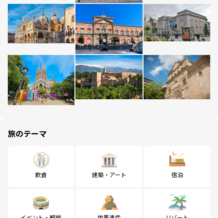
旅のテーマ
飲食
建築・アート
宿泊
イベント・観戦
世界遺産
リゾート