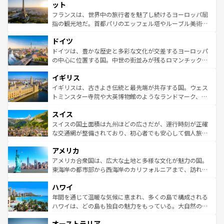
なお、新着のイタリア情報は
コンテンツ一覧
を参照してほ
れる闘牛、そして美味しいタパスが生活の一部となってい
ット
しい。
る。首都マドリードの洗練された雰囲気や、バルセロナの
フランスは、世界中の旅行者を魅了し続けるヨーロッパ屈
アートに溢れた街角から、地方では古代ローマ遺跡や中世
指の観光地だ。首都パリのエッフェル塔やルーブル美術館
の城塞都市、穏やかなビーチリゾートまで多彩な表情を見
といった象徴的なスポットから、田舎町の古風な美しさま
せる。地方によって風土や気候が異なるスペインはその個
ドイツ
で、幅広い魅力が詰まっている。華麗な宮殿、歴史的な大
性で訪れる人を魅了する。 なお、新着のスペイン情報は
コ
聖堂、美しいビーチ、そして豊かな自然が、訪れる者を心
ドイツは、豊かな歴史と多彩な文化が交差するヨーロッパ
ンテンツ一覧
を参照してほしい。
から魅了する。また、フランスは美食の国としても知ら
の中心に位置する国。中世の街並みが残るロマンチック街
れ、フランス料理はユネスコ無形文化遺産にも登録されて
道から、未来を先取りするようなモダンな都市まで多様な
イギリス
いる。シャンパンの発祥地であるランス、プロヴァンスの
顔を持つこの国は、どこを歩いても飽きることがない。ベ
香り高いラベンダー畑など、多彩な楽しみ方が可能だ。さ
ルリンの文化的活気、バイエルン州のアルプスの絶景、そ
イギリスは、古きよき伝統と最先端が共存する国。ウェス
らに、パリ以外の地域にも魅力が溢れており、どの街角に
してライン川沿いのワイン畑といった風景は必見。ビール
トミンスター寺院や大英博物館のようなランドマーク、歴
も豊かな歴史と文化が息づいている。パリ以外の個性あふ
とソーセージを味わいながら地元の人と過ごす楽しい時間
史ある大学都市、美しい丘陵地帯や牧歌的な風景など、エ
れる地方に足を運ぶとそれぞれで全く異なる文化を体験で
スイス
は、お酒好きな人にはぜひ体験してほしい。 なお、新着の
リアごとに異なる魅力がある。また、優雅なアフタヌーン
きるだろう。 なお、新着のフランス情報は
コンテンツ一覧
ドイツ情報は
コンテンツ一覧
を参照してほしい。
ティー、ビール好きにはたまらない英国パブ、サッカー観
スイスの国土面積は九州ほどの広さだが、運行時刻が正確
を参照してほしい。
戦など、本場だからこそできる体験も豊富。イギリスを旅
な交通網が整備されており、初心者でも安心して個人旅行
して楽しみつくそう。 なお、新着のイギリス情報は
コンテ
を楽しめる。日本同様に時刻表どおりの旅が可能だ。中世
アメリカ
ンツ一覧
を参照してほしい。
の建物がそのまま残る町や、スイスならではのユニークな
博物館もあり、アルプス観光だけでなく町歩きも満喫する
アメリカ合衆国は、広大な土地と多様な文化が魅力の国。
ことができる。国民の所得が高いため物価も高いが、旅行
東海岸の都市部から西海岸のカリフォルニアまで、訪れる
者向けの交通パス提供のサービスもあり、うまく活用すれ
場所ごとに異なる風景と体験が待っている。ニューヨーク
ハワイ
ば市内交通費無料で観光を楽しむこともできる。 なお、新
のような巨大都市は、観光、ショッピング、エンターテイ
着のスイス情報は
コンテンツ一覧
を参照してほしい。
ンメントが詰まった刺激的なスポットだ。一方、アメリカ
年間を通じて温暖な気候に恵まれ、多くの島で構成される
西部には大自然が広がり、グランドキャニオンやイエロー
ハワイは、どの島も独自の魅力をもっている。大自然の神
ストーン国立公園といった絶景が堪能できる。さらに、南
秘を感じたいなら、火山が生み出した壮大な景観を誇るハ
オーストラリア
部のニューオーリンズでは、音楽と美食が融合した独特の
ワイ島は見逃せない。また、定番の観光地といえばオアフ