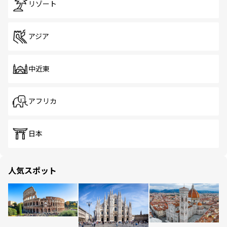
リゾート
アジア
中近東
アフリカ
日本
人気スポット