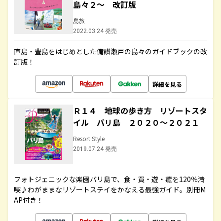
島々２～ 改訂版
島旅
2022.03.24 発売
直島・豊島をはじめとした備讃瀬戸の島々のガイドブックの改
訂版！
詳細を見る
Ｒ１４ 地球の歩き方 リゾートスタ
イル バリ島 ２０２０～２０２１
Resort Style
2019.07.24 発売
フォトジェニックな楽園バリ島で、食・買・遊・癒を120％満
喫♪わがままなリゾートステイをかなえる最強ガイド。別冊M
AP付き！