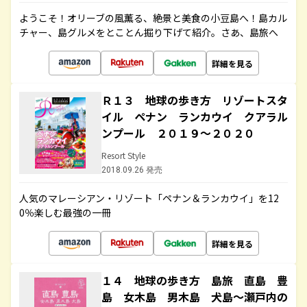
ようこそ！オリーブの風薫る、絶景と美食の小豆島へ！島カル
チャー、島グルメをとことん掘り下げて紹介。さあ、島旅へ
詳細を見る
Ｒ１３ 地球の歩き方 リゾートスタ
イル ペナン ランカウイ クアラル
ンプール ２０１９～２０２０
Resort Style
2018.09.26 発売
人気のマレーシアン・リゾート「ペナン＆ランカウイ」を12
0％楽しむ最強の一冊
詳細を見る
１４ 地球の歩き方 島旅 直島 豊
島 女木島 男木島 犬島～瀬戸内の