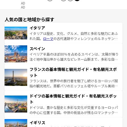
AD
AD
人気の国と地域から探す
イタリア
イタリアは歴史、文化、グルメ、自然と多彩な魅力にあふ
れた国。
ローマ
の古代遺跡やフィレンツェのルネッサンス
美術、ヴェネツィアの運河など、歴史あるスポットはもち
スペイン
ろん、トスカーナの美しい田園風景やアマルフィ海岸の絶
景など、自然景観も見逃せない。観光の合間には、本場の
イベリア半島のほぼ80％を占めるスペインは、太陽が降り
ピザやパスタなど、絶品のイタリア料理を堪能することも
注ぐ地中海沿岸から雄大なピレネー山脈まで、多彩な自然
できる。朝目覚めてから夜眠るまで、すべての瞬間を楽し
と文化が詰まったヨーロッパ屈指の旅行先だ。多様な地域
フランスの基本情報と観光ガイド・有名観光スポ
ませてくれるイタリアで、忘れられない旅をしてみよう！
文化が根付くこの国では、情熱的なフラメンコ、熱気あふ
なお、新着のイタリア情報は
コンテンツ一覧
を参照してほ
れる闘牛、そして美味しいタパスが生活の一部となってい
ット
しい。
る。首都マドリードの洗練された雰囲気や、バルセロナの
フランスは、世界中の旅行者を魅了し続けるヨーロッパ屈
アートに溢れた街角から、地方では古代ローマ遺跡や中世
指の観光地だ。首都パリのエッフェル塔やルーブル美術館
の城塞都市、穏やかなビーチリゾートまで多彩な表情を見
といった象徴的なスポットから、田舎町の古風な美しさま
せる。地方によって風土や気候が異なるスペインはその個
ドイツの基本情報と観光ガイド・有名観光スポッ
で、幅広い魅力が詰まっている。華麗な宮殿、歴史的な大
性で訪れる人を魅了する。 なお、新着のスペイン情報は
コ
聖堂、美しいビーチ、そして豊かな自然が、訪れる者を心
ト
ンテンツ一覧
を参照してほしい。
から魅了する。また、フランスは美食の国としても知ら
ドイツは、豊かな歴史と多彩な文化が交差するヨーロッパ
れ、フランス料理はユネスコ無形文化遺産にも登録されて
の中心に位置する国。中世の街並みが残るロマンチック街
いる。シャンパンの発祥地であるランス、プロヴァンスの
道から、未来を先取りするようなモダンな都市まで多様な
香り高いラベンダー畑など、多彩な楽しみ方が可能だ。さ
イギリス
顔を持つこの国は、どこを歩いても飽きることがない。ベ
らに、パリ以外の地域にも魅力が溢れており、どの街角に