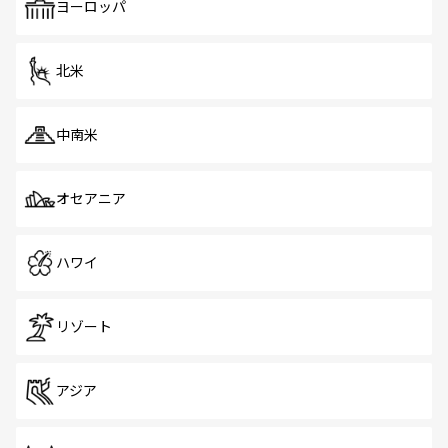
で、ホーカーズは地元の風情を楽しめる外せないスポット
ヨーロッパ
だ。訪れる人を飽きさせないシンガポールで、多様な魅力
を体感しよう。 なお、新着のシンガポール情報は
コンテン
ツ一覧
を参照してほしい。
北米
中南米
オセアニア
ハワイ
リゾート
アジア