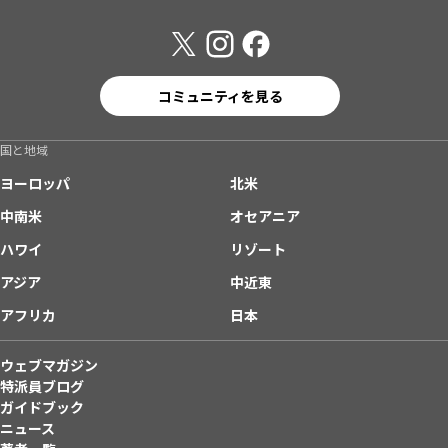
コミュニティを見る
国と地域
ヨーロッパ
北米
中南米
オセアニア
ハワイ
リゾート
アジア
中近東
アフリカ
日本
ウェブマガジン
特派員ブログ
ガイドブック
ニュース