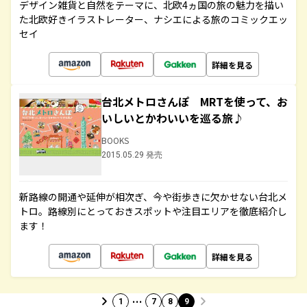
デザイン雑貨と自然をテーマに、北欧4ヵ国の旅の魅力を描い
た北欧好きイラストレーター、ナシエによる旅のコミックエッ
セイ
詳細を見る
台北メトロさんぽ MRTを使って、お
いしいとかわいいを巡る旅♪
BOOKS
2015.05.29 発売
新路線の開通や延伸が相次ぎ、今や街歩きに欠かせない台北メ
トロ。路線別にとっておきスポットや注目エリアを徹底紹介し
ます！
詳細を見る
…
1
7
8
9