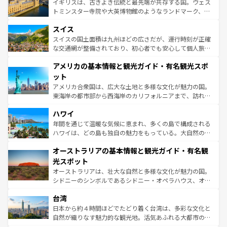
ルリンの文化的活気、バイエルン州のアルプスの絶景、そ
イギリスは、古きよき伝統と最先端が共存する国。ウェス
も豊かな歴史と文化が息づいている。パリ以外の個性あふ
してライン川沿いのワイン畑といった風景は必見。ビール
トミンスター寺院や大英博物館のようなランドマーク、歴
れる地方に足を運ぶとそれぞれで全く異なる文化を体験で
とソーセージを味わいながら地元の人と過ごす楽しい時間
史ある大学都市、美しい丘陵地帯や牧歌的な風景など、エ
きるだろう。 なお、新着のフランス情報は
コンテンツ一覧
スイス
は、お酒好きな人にはぜひ体験してほしい。 なお、新着の
リアごとに異なる魅力がある。また、優雅なアフタヌーン
を参照してほしい。
ドイツ情報は
コンテンツ一覧
を参照してほしい。
ティー、ビール好きにはたまらない英国パブ、サッカー観
スイスの国土面積は九州ほどの広さだが、運行時刻が正確
戦など、本場だからこそできる体験も豊富。イギリスを旅
な交通網が整備されており、初心者でも安心して個人旅行
して楽しみつくそう。 なお、新着のイギリス情報は
コンテ
を楽しめる。日本同様に時刻表どおりの旅が可能だ。中世
アメリカの基本情報と観光ガイド・有名観光スポ
ンツ一覧
を参照してほしい。
の建物がそのまま残る町や、スイスならではのユニークな
博物館もあり、アルプス観光だけでなく町歩きも満喫する
ット
ことができる。国民の所得が高いため物価も高いが、旅行
アメリカ合衆国は、広大な土地と多様な文化が魅力の国。
者向けの交通パス提供のサービスもあり、うまく活用すれ
東海岸の都市部から西海岸のカリフォルニアまで、訪れる
ば市内交通費無料で観光を楽しむこともできる。 なお、新
場所ごとに異なる風景と体験が待っている。ニューヨーク
着のスイス情報は
コンテンツ一覧
を参照してほしい。
ハワイ
のような巨大都市は、観光、ショッピング、エンターテイ
ンメントが詰まった刺激的なスポットだ。一方、アメリカ
年間を通じて温暖な気候に恵まれ、多くの島で構成される
西部には大自然が広がり、グランドキャニオンやイエロー
ハワイは、どの島も独自の魅力をもっている。大自然の神
ストーン国立公園といった絶景が堪能できる。さらに、南
秘を感じたいなら、火山が生み出した壮大な景観を誇るハ
オーストラリアの基本情報と観光ガイド・有名観
部のニューオーリンズでは、音楽と美食が融合した独特の
ワイ島は見逃せない。また、定番の観光地といえばオアフ
文化が魅力。旅行者はアメリカの各地域で異なる魅力を楽
島だが、静かな自然を求めるならマウイ島やカウアイ島が
光スポット
しみながら、その多様性と豊かな歴史を感じることができ
おすすめ。エメラルドグリーンに輝く海をはじめ、豊かな
オーストラリアは、壮大な自然と多様な文化が魅力の国。
るだろう。車でのロードトリップや列車の旅も、アメリカ
文化や歴史が息づいている。「アロハスピリット」と呼ば
シドニーのシンボルであるシドニー・オペラハウス、オー
ならではの贅沢な旅のスタイルだ。 なお、新着のアメリカ
れるおもてなしの心で訪れる人々を迎えてくれるハワイの
ストラリア東海岸北部に広がる大サンゴ礁地帯グレートバ
情報は
コンテンツ一覧
を参照してほしい。
人々、おいしいローカルフードやハワイアンミュージッ
台湾
リアリーフや大陸中央部にそびえるウルル（エアーズロッ
ク、伝統的なフラダンスなど、すべてがハワイの魅力を彩
ク）、タスマニアの美しい原生林やケアンズの熱帯雨林な
日本から約４時間ほどでたどり着く台湾は、多彩な文化と
っている。訪れるたびに新しい発見と感動が待っているハ
ど、見どころがたくさん。また、カフェやワイン、オージ
自然が織りなす魅力的な観光地。活気あふれる大都市の台
ワイを、存分に味わってほしい。 なお、新着のハワイ情報
ービーフなどの食文化も豊かで、美味しいものであふれて
北やノスタルジックな町並みが人気な九份（ジォウフェ