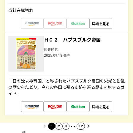
当社在庫切れ
詳細を見る
Ｈ０２ ハプスブルク帝国
歴史時代
2025.09.18 発売
「日の沈まぬ帝国」と称されたハプスブルク帝国の栄光と動乱
の歴史をたどり、今なお各国に残る史跡を巡る歴史を旅するガ
イド。
詳細を見る
…
1
2
3
12
AD