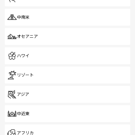
中南米
オセアニア
ハワイ
リゾート
アジア
中近東
アフリカ