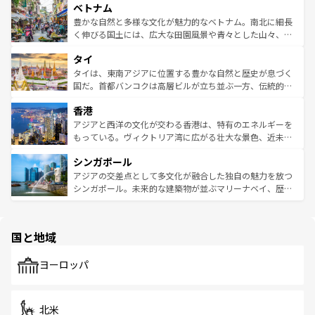
参照してほしい。
ベトナム
容にもいいと評判のスイーツなど、バラエティ豊かな料理
き、地方に足を延ばせば四季折々の自然美を楽しむことが
が味わえる。 なお、新着の台湾情報は
コンテンツ一覧
を参
できる。そして、キムチや焼肉、絶品のストリートフード
豊かな自然と多様な文化が魅力的なベトナム。南北に細長
照してほしい。
まで、さまざまな韓国料理が待っている。夜には、韓国な
く伸びる国土には、広大な田園風景や青々とした山々、世
らではのナイトライフも堪能できる。あたたかいホスピタ
界遺産に登録された壮大な自然景観が点在し、都市部では
タイ
リティに包まれながら、韓国の多彩な魅力を心ゆくまで味
急速な発展と共に伝統が息づく。ハノイの古い町並みやホ
わってみてほしい。 なお、新着の韓国情報は
コンテンツ一
ーチミン市のフランス統治時代の建物も、独特の雰囲気を
タイは、東南アジアに位置する豊かな自然と歴史が息づく
覧
を参照してほしい。
醸し出している。また、バラエティの豊かさとおいしさで
国だ。首都バンコクは高層ビルが立ち並ぶ一方、伝統的な
世界中の食通を魅了してやまないベトナム料理も魅力のひ
寺院や市場がいたるところに点在し、古きよき文化と現代
香港
とつ。フォーやバインミー、ベトナムコーヒーなどは、ぜ
の活気が交差している。北部ではチェンマイなどの山岳地
ひ現地で味わいたい。どの地域を訪れてもあたたかい人々
帯で自然と触れ合い、南部ではプーケットやクラビの美し
アジアと西洋の文化が交わる香港は、特有のエネルギーを
が旅行者を迎えてくれるので、きっと忘れられない旅にな
いビーチでリゾート気分を楽しむことができる。タイ料理
もっている。ヴィクトリア湾に広がる壮大な景色、近未来
るはずだ。 なお、新着のベトナム情報は
コンテンツ一覧
を
は世界的に有名で、屋台から高級レストランまで味覚を刺
的なアートスポット、そして歴史と現代が融合した町並
参照してほしい。
シンガポール
激する。気候は一年中温暖で、どの季節にも異なる楽しみ
み、どこを訪れても感動するはず。観光スポットが密集し
が待っている。親しみやすいタイの人々、仏教を中心とし
ており、効率よく見どころを回れるのも魅力。息をのむよ
アジアの交差点として多文化が融合した独自の魅力を放つ
た文化、そして多様な観光資源が、訪れる旅人を魅了し続
うな絶景から文化的な体験まで、香港を存分に楽しみ尽く
シンガポール。未来的な建築物が並ぶマリーナベイ、歴史
ける。 なお、新着のタイ情報は
コンテンツ一覧
を参照して
そう。 なお、新着の香港情報は
コンテンツ一覧
を参照して
と伝統を感じられるエスニックタウン、多数の緑豊かな公
ほしい。
ほしい。
園や自然保護区など、自然が調和した近代的な景観と文化
の多様性あふれるカラフルな町は、どこを歩いても新しい
国と地域
発見がある。さらに、治安のよさや充実した公共交通機関
も、旅行者にとっては魅力的なポイント。グルメも豊富
で、ホーカーズは地元の風情を楽しめる外せないスポット
ヨーロッパ
だ。訪れる人を飽きさせないシンガポールで、多様な魅力
を体感しよう。 なお、新着のシンガポール情報は
コンテン
ツ一覧
を参照してほしい。
北米