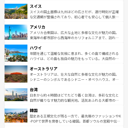
も豊かな歴史と文化が息づいている。パリ以外の個性あふ
とソーセージを味わいながら地元の人と過ごす楽しい時間
史ある大学都市、美しい丘陵地帯や牧歌的な風景など、エ
れる地方に足を運ぶとそれぞれで全く異なる文化を体験で
スイス
は、お酒好きな人にはぜひ体験してほしい。 なお、新着の
リアごとに異なる魅力がある。また、優雅なアフタヌーン
きるだろう。 なお、新着のフランス情報は
コンテンツ一覧
ドイツ情報は
コンテンツ一覧
を参照してほしい。
ティー、ビール好きにはたまらない英国パブ、サッカー観
スイスの国土面積は九州ほどの広さだが、運行時刻が正確
を参照してほしい。
戦など、本場だからこそできる体験も豊富。イギリスを旅
な交通網が整備されており、初心者でも安心して個人旅行
して楽しみつくそう。 なお、新着のイギリス情報は
コンテ
を楽しめる。日本同様に時刻表どおりの旅が可能だ。中世
アメリカ
ンツ一覧
を参照してほしい。
の建物がそのまま残る町や、スイスならではのユニークな
博物館もあり、アルプス観光だけでなく町歩きも満喫する
アメリカ合衆国は、広大な土地と多様な文化が魅力の国。
ことができる。国民の所得が高いため物価も高いが、旅行
東海岸の都市部から西海岸のカリフォルニアまで、訪れる
者向けの交通パス提供のサービスもあり、うまく活用すれ
場所ごとに異なる風景と体験が待っている。ニューヨーク
ハワイ
ば市内交通費無料で観光を楽しむこともできる。 なお、新
のような巨大都市は、観光、ショッピング、エンターテイ
着のスイス情報は
コンテンツ一覧
を参照してほしい。
ンメントが詰まった刺激的なスポットだ。一方、アメリカ
年間を通じて温暖な気候に恵まれ、多くの島で構成される
西部には大自然が広がり、グランドキャニオンやイエロー
ハワイは、どの島も独自の魅力をもっている。大自然の神
ストーン国立公園といった絶景が堪能できる。さらに、南
秘を感じたいなら、火山が生み出した壮大な景観を誇るハ
オーストラリア
部のニューオーリンズでは、音楽と美食が融合した独特の
ワイ島は見逃せない。また、定番の観光地といえばオアフ
文化が魅力。旅行者はアメリカの各地域で異なる魅力を楽
島だが、静かな自然を求めるならマウイ島やカウアイ島が
オーストラリアは、壮大な自然と多様な文化が魅力の国。
しみながら、その多様性と豊かな歴史を感じることができ
おすすめ。エメラルドグリーンに輝く海をはじめ、豊かな
シドニーのシンボルであるシドニー・オペラハウス、オー
るだろう。車でのロードトリップや列車の旅も、アメリカ
文化や歴史が息づいている。「アロハスピリット」と呼ば
ストラリア東海岸北部に広がる大サンゴ礁地帯グレートバ
ならではの贅沢な旅のスタイルだ。 なお、新着のアメリカ
台湾
れるおもてなしの心で訪れる人々を迎えてくれるハワイの
リアリーフや大陸中央部にそびえるウルル（エアーズロッ
情報は
コンテンツ一覧
を参照してほしい。
人々、おいしいローカルフードやハワイアンミュージッ
ク）、タスマニアの美しい原生林やケアンズの熱帯雨林な
日本から約４時間ほどでたどり着く台湾は、多彩な文化と
ク、伝統的なフラダンスなど、すべてがハワイの魅力を彩
ど、見どころがたくさん。また、カフェやワイン、オージ
自然が織りなす魅力的な観光地。活気あふれる大都市の台
っている。訪れるたびに新しい発見と感動が待っているハ
ービーフなどの食文化も豊かで、美味しいものであふれて
北やノスタルジックな町並みが人気な九份（ジォウフェ
ワイを、存分に味わってほしい。 なお、新着のハワイ情報
韓国
いる。アクティビティも充実しており、サーフィンやダイ
ン）、静ひつな山岳地帯である台湾東部など、都市の喧騒
は
コンテンツ一覧
を参照してほしい。
ビング、ハイキングなど、アウトドア好きにはたまらな
と山間の静けさが共存しており、訪れる人に新しい発見と
歴史ある王朝文化が残る一方で、最先端のファッションやK
い。オーストラリアの多彩な魅力を存分に味わいつくそ
驚きをもたらしてくれる。また、奥深い台湾の食文化も魅
-POPで世界を席巻している韓国。首都ソウルの宮殿や伝統
う。 なお、新着のオーストラリア情報は
コンテンツ一覧
を
力で、夜市などの屋台グルメから高級料理、ヘルシーで美
家屋が並ぶエリアでは韓国の歴史と文化に浸ることがで