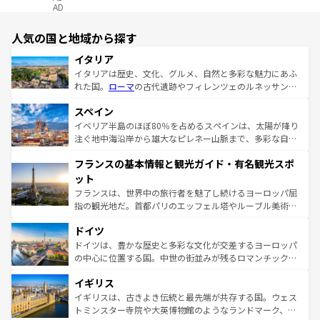
AD
人気の国と地域から探す
イタリア
イタリアは歴史、文化、グルメ、自然と多彩な魅力にあふ
れた国。
ローマ
の古代遺跡やフィレンツェのルネッサンス
美術、ヴェネツィアの運河など、歴史あるスポットはもち
スペイン
ろん、トスカーナの美しい田園風景やアマルフィ海岸の絶
景など、自然景観も見逃せない。観光の合間には、本場の
イベリア半島のほぼ80％を占めるスペインは、太陽が降り
ピザやパスタなど、絶品のイタリア料理を堪能することも
注ぐ地中海沿岸から雄大なピレネー山脈まで、多彩な自然
できる。朝目覚めてから夜眠るまで、すべての瞬間を楽し
と文化が詰まったヨーロッパ屈指の旅行先だ。多様な地域
フランスの基本情報と観光ガイド・有名観光スポ
ませてくれるイタリアで、忘れられない旅をしてみよう！
文化が根付くこの国では、情熱的なフラメンコ、熱気あふ
なお、新着のイタリア情報は
コンテンツ一覧
を参照してほ
れる闘牛、そして美味しいタパスが生活の一部となってい
ット
しい。
る。首都マドリードの洗練された雰囲気や、バルセロナの
フランスは、世界中の旅行者を魅了し続けるヨーロッパ屈
アートに溢れた街角から、地方では古代ローマ遺跡や中世
指の観光地だ。首都パリのエッフェル塔やルーブル美術館
の城塞都市、穏やかなビーチリゾートまで多彩な表情を見
といった象徴的なスポットから、田舎町の古風な美しさま
せる。地方によって風土や気候が異なるスペインはその個
ドイツ
で、幅広い魅力が詰まっている。華麗な宮殿、歴史的な大
性で訪れる人を魅了する。 なお、新着のスペイン情報は
コ
聖堂、美しいビーチ、そして豊かな自然が、訪れる者を心
ドイツは、豊かな歴史と多彩な文化が交差するヨーロッパ
ンテンツ一覧
を参照してほしい。
から魅了する。また、フランスは美食の国としても知ら
の中心に位置する国。中世の街並みが残るロマンチック街
れ、フランス料理はユネスコ無形文化遺産にも登録されて
道から、未来を先取りするようなモダンな都市まで多様な
イギリス
いる。シャンパンの発祥地であるランス、プロヴァンスの
顔を持つこの国は、どこを歩いても飽きることがない。ベ
香り高いラベンダー畑など、多彩な楽しみ方が可能だ。さ
ルリンの文化的活気、バイエルン州のアルプスの絶景、そ
イギリスは、古きよき伝統と最先端が共存する国。ウェス
らに、パリ以外の地域にも魅力が溢れており、どの街角に
してライン川沿いのワイン畑といった風景は必見。ビール
トミンスター寺院や大英博物館のようなランドマーク、歴