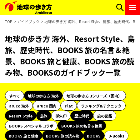
TOP
ガイドブック
地球の歩き方 海外、Resort Style、島旅、歴史時代、
地球の歩き方 海外、Resort Style、島
旅、歴史時代、BOOKS 旅の名言＆絶
景、BOOKS 旅と健康、BOOKS 旅の読
み物、BOOKSのガイドブック一覧
すべて
地球の歩き方 海外
地球の歩き方 Jシリーズ（国内）
aruco 海外
aruco 国内
Plat
ランキング&テクニック
Resort Style
島旅
御朱印
歴史時代
旅の図鑑
BOOKS スペシャルコラボ
BOOKS 旅の名言＆絶景
BOOKS 旅と健康
BOOKS 旅の読み物
BOOKS
D-Books