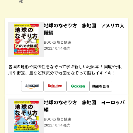
AD
地球のなぞり方 旅地図 アメリカ大
陸編
BOOKS 旅と健康
2022.10.14 発売
各国の地形や関係性をなぞって学ぶ新しい地図本！国境や州、
川や街道、島など旅気分で地図をなぞって脳もイキイキ！
詳細を見る
地球のなぞり方 旅地図 ヨーロッパ
編
BOOKS 旅と健康
2022.10.14 発売