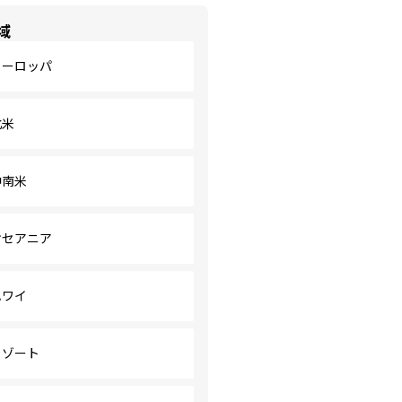
域
ヨーロッパ
北米
中南米
オセアニア
ハワイ
リゾート