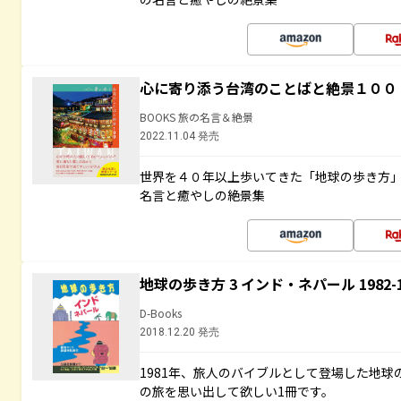
心に寄り添う台湾のことばと絶景１００
BOOKS 旅の名言＆絶景
2022.11.04 発売
世界を４０年以上歩いてきた「地球の歩き方
名言と癒やしの絶景集
地球の歩き方 3 インド・ネパール 1982
D-Books
2018.12.20 発売
1981年、旅人のバイブルとして登場した地
の旅を思い出して欲しい1冊です。