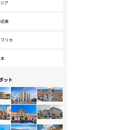
アジア
中近東
アフリカ
日本
ポット