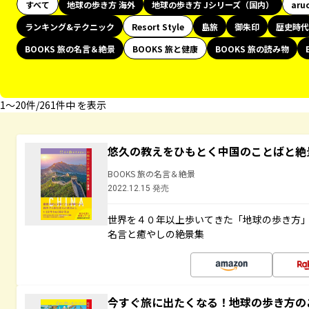
すべて
地球の歩き方 海外
地球の歩き方 Jシリーズ（国内）
aru
ランキング&テクニック
Resort Style
島旅
御朱印
歴史時代
BOOKS 旅の名言＆絶景
BOOKS 旅と健康
BOOKS 旅の読み物
1〜20件/261件中 を表示
悠久の教えをひもとく中国のことばと絶
BOOKS 旅の名言＆絶景
2022.12.15 発売
世界を４０年以上歩いてきた「地球の歩き方
名言と癒やしの絶景集
今すぐ旅に出たくなる！地球の歩き方の