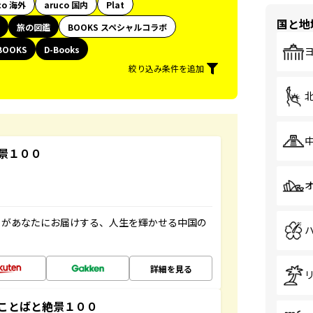
co 海外
aruco 国内
Plat
国と地
旅の図鑑
BOOKS スペシャルコラボ
BOOKS
D-Books
絞り込み条件を追加
景１００
」があなたにお届けする、人生を輝かせる中国の
詳細を見る
ことばと絶景１００