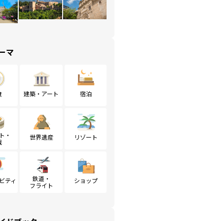
ーマ
食
建築・アート
宿泊
ト・
世界遺産
リゾート
戦
鉄道・
ビティ
ショップ
フライト