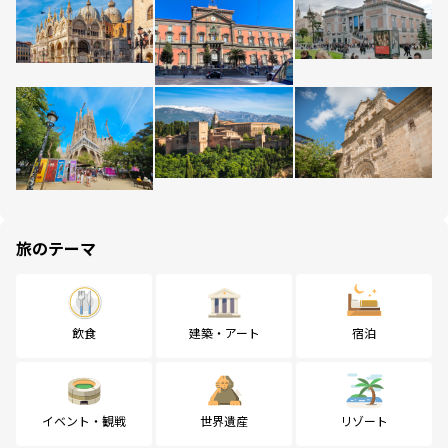
旅のテーマ
飲食
建築・アート
宿泊
イベント・観戦
世界遺産
リゾート