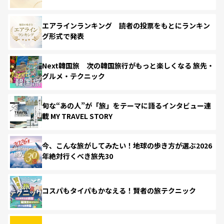
エアラインランキング 読者の投票をもとにランキン
グ形式で発表
Next韓国旅 次の韓国旅行がもっと楽しくなる 旅先・
グルメ・テクニック
旬な“あの人”が「旅」をテーマに語るインタビュー連
載 MY TRAVEL STORY
今、こんな旅がしてみたい！地球の歩き方が選ぶ2026
年絶対行くべき旅先30
コスパもタイパもかなえる！賢者の旅テクニック