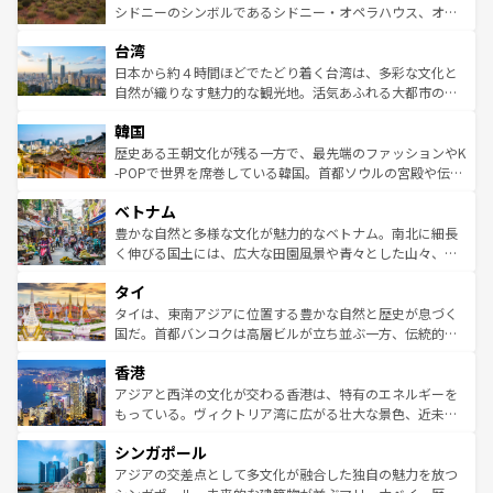
しみながら、その多様性と豊かな歴史を感じることができ
おすすめ。エメラルドグリーンに輝く海をはじめ、豊かな
シドニーのシンボルであるシドニー・オペラハウス、オー
るだろう。車でのロードトリップや列車の旅も、アメリカ
文化や歴史が息づいている。「アロハスピリット」と呼ば
ストラリア東海岸北部に広がる大サンゴ礁地帯グレートバ
ならではの贅沢な旅のスタイルだ。 なお、新着のアメリカ
台湾
れるおもてなしの心で訪れる人々を迎えてくれるハワイの
リアリーフや大陸中央部にそびえるウルル（エアーズロッ
情報は
コンテンツ一覧
を参照してほしい。
人々、おいしいローカルフードやハワイアンミュージッ
ク）、タスマニアの美しい原生林やケアンズの熱帯雨林な
日本から約４時間ほどでたどり着く台湾は、多彩な文化と
ク、伝統的なフラダンスなど、すべてがハワイの魅力を彩
ど、見どころがたくさん。また、カフェやワイン、オージ
自然が織りなす魅力的な観光地。活気あふれる大都市の台
っている。訪れるたびに新しい発見と感動が待っているハ
ービーフなどの食文化も豊かで、美味しいものであふれて
北やノスタルジックな町並みが人気な九份（ジォウフェ
ワイを、存分に味わってほしい。 なお、新着のハワイ情報
韓国
いる。アクティビティも充実しており、サーフィンやダイ
ン）、静ひつな山岳地帯である台湾東部など、都市の喧騒
は
コンテンツ一覧
を参照してほしい。
ビング、ハイキングなど、アウトドア好きにはたまらな
と山間の静けさが共存しており、訪れる人に新しい発見と
歴史ある王朝文化が残る一方で、最先端のファッションやK
い。オーストラリアの多彩な魅力を存分に味わいつくそ
驚きをもたらしてくれる。また、奥深い台湾の食文化も魅
-POPで世界を席巻している韓国。首都ソウルの宮殿や伝統
う。 なお、新着のオーストラリア情報は
コンテンツ一覧
を
力で、夜市などの屋台グルメから高級料理、ヘルシーで美
家屋が並ぶエリアでは韓国の歴史と文化に浸ることがで
参照してほしい。
ベトナム
容にもいいと評判のスイーツなど、バラエティ豊かな料理
き、地方に足を延ばせば四季折々の自然美を楽しむことが
が味わえる。 なお、新着の台湾情報は
コンテンツ一覧
を参
できる。そして、キムチや焼肉、絶品のストリートフード
豊かな自然と多様な文化が魅力的なベトナム。南北に細長
照してほしい。
まで、さまざまな韓国料理が待っている。夜には、韓国な
く伸びる国土には、広大な田園風景や青々とした山々、世
らではのナイトライフも堪能できる。あたたかいホスピタ
界遺産に登録された壮大な自然景観が点在し、都市部では
タイ
リティに包まれながら、韓国の多彩な魅力を心ゆくまで味
急速な発展と共に伝統が息づく。ハノイの古い町並みやホ
わってみてほしい。 なお、新着の韓国情報は
コンテンツ一
ーチミン市のフランス統治時代の建物も、独特の雰囲気を
タイは、東南アジアに位置する豊かな自然と歴史が息づく
覧
を参照してほしい。
醸し出している。また、バラエティの豊かさとおいしさで
国だ。首都バンコクは高層ビルが立ち並ぶ一方、伝統的な
世界中の食通を魅了してやまないベトナム料理も魅力のひ
寺院や市場がいたるところに点在し、古きよき文化と現代
香港
とつ。フォーやバインミー、ベトナムコーヒーなどは、ぜ
の活気が交差している。北部ではチェンマイなどの山岳地
ひ現地で味わいたい。どの地域を訪れてもあたたかい人々
帯で自然と触れ合い、南部ではプーケットやクラビの美し
アジアと西洋の文化が交わる香港は、特有のエネルギーを
が旅行者を迎えてくれるので、きっと忘れられない旅にな
いビーチでリゾート気分を楽しむことができる。タイ料理
もっている。ヴィクトリア湾に広がる壮大な景色、近未来
るはずだ。 なお、新着のベトナム情報は
コンテンツ一覧
を
は世界的に有名で、屋台から高級レストランまで味覚を刺
的なアートスポット、そして歴史と現代が融合した町並
参照してほしい。
シンガポール
激する。気候は一年中温暖で、どの季節にも異なる楽しみ
み、どこを訪れても感動するはず。観光スポットが密集し
が待っている。親しみやすいタイの人々、仏教を中心とし
ており、効率よく見どころを回れるのも魅力。息をのむよ
アジアの交差点として多文化が融合した独自の魅力を放つ
た文化、そして多様な観光資源が、訪れる旅人を魅了し続
うな絶景から文化的な体験まで、香港を存分に楽しみ尽く