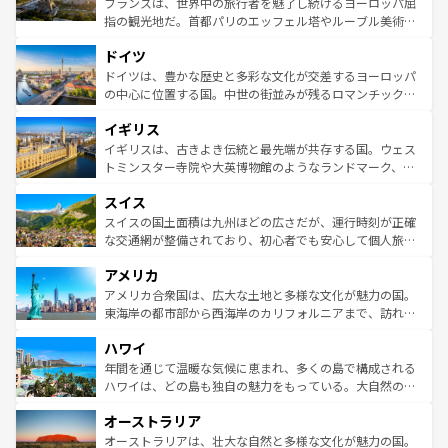
フランスは、世界中の旅行者を魅了し続けるヨーロッパ屈
アートに溢れた街角から、地方では古代ローマ遺跡や中世
指の観光地だ。首都パリのエッフェル塔やルーブル美術館
の城塞都市、穏やかなビーチリゾートまで多彩な表情を見
といった象徴的なスポットから、田舎町の古風な美しさま
せる。地方によって風土や気候が異なるスペインはその個
ドイツ
で、幅広い魅力が詰まっている。華麗な宮殿、歴史的な大
性で訪れる人を魅了する。 なお、新着のスペイン情報は
コ
聖堂、美しいビーチ、そして豊かな自然が、訪れる者を心
ドイツは、豊かな歴史と多彩な文化が交差するヨーロッパ
ンテンツ一覧
を参照してほしい。
から魅了する。また、フランスは美食の国としても知ら
の中心に位置する国。中世の街並みが残るロマンチック街
れ、フランス料理はユネスコ無形文化遺産にも登録されて
道から、未来を先取りするようなモダンな都市まで多様な
イギリス
いる。シャンパンの発祥地であるランス、プロヴァンスの
顔を持つこの国は、どこを歩いても飽きることがない。ベ
香り高いラベンダー畑など、多彩な楽しみ方が可能だ。さ
ルリンの文化的活気、バイエルン州のアルプスの絶景、そ
イギリスは、古きよき伝統と最先端が共存する国。ウェス
らに、パリ以外の地域にも魅力が溢れており、どの街角に
してライン川沿いのワイン畑といった風景は必見。ビール
トミンスター寺院や大英博物館のようなランドマーク、歴
も豊かな歴史と文化が息づいている。パリ以外の個性あふ
とソーセージを味わいながら地元の人と過ごす楽しい時間
史ある大学都市、美しい丘陵地帯や牧歌的な風景など、エ
れる地方に足を運ぶとそれぞれで全く異なる文化を体験で
スイス
は、お酒好きな人にはぜひ体験してほしい。 なお、新着の
リアごとに異なる魅力がある。また、優雅なアフタヌーン
きるだろう。 なお、新着のフランス情報は
コンテンツ一覧
ドイツ情報は
コンテンツ一覧
を参照してほしい。
ティー、ビール好きにはたまらない英国パブ、サッカー観
スイスの国土面積は九州ほどの広さだが、運行時刻が正確
を参照してほしい。
戦など、本場だからこそできる体験も豊富。イギリスを旅
な交通網が整備されており、初心者でも安心して個人旅行
して楽しみつくそう。 なお、新着のイギリス情報は
コンテ
を楽しめる。日本同様に時刻表どおりの旅が可能だ。中世
アメリカ
ンツ一覧
を参照してほしい。
の建物がそのまま残る町や、スイスならではのユニークな
博物館もあり、アルプス観光だけでなく町歩きも満喫する
アメリカ合衆国は、広大な土地と多様な文化が魅力の国。
ことができる。国民の所得が高いため物価も高いが、旅行
東海岸の都市部から西海岸のカリフォルニアまで、訪れる
者向けの交通パス提供のサービスもあり、うまく活用すれ
場所ごとに異なる風景と体験が待っている。ニューヨーク
ハワイ
ば市内交通費無料で観光を楽しむこともできる。 なお、新
のような巨大都市は、観光、ショッピング、エンターテイ
着のスイス情報は
コンテンツ一覧
を参照してほしい。
ンメントが詰まった刺激的なスポットだ。一方、アメリカ
年間を通じて温暖な気候に恵まれ、多くの島で構成される
西部には大自然が広がり、グランドキャニオンやイエロー
ハワイは、どの島も独自の魅力をもっている。大自然の神
ストーン国立公園といった絶景が堪能できる。さらに、南
秘を感じたいなら、火山が生み出した壮大な景観を誇るハ
オーストラリア
部のニューオーリンズでは、音楽と美食が融合した独特の
ワイ島は見逃せない。また、定番の観光地といえばオアフ
文化が魅力。旅行者はアメリカの各地域で異なる魅力を楽
島だが、静かな自然を求めるならマウイ島やカウアイ島が
オーストラリアは、壮大な自然と多様な文化が魅力の国。