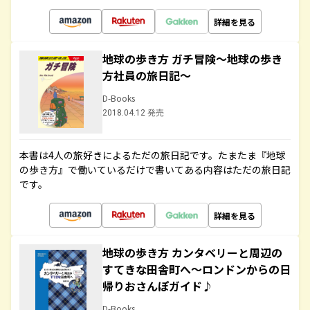
詳細を見る
地球の歩き方 ガチ冒険～地球の歩き
方社員の旅日記～
D-Books
2018.04.12 発売
本書は4人の旅好きによるただの旅日記です。たまたま『地球
の歩き方』で働いているだけで書いてある内容はただの旅日記
です。
詳細を見る
地球の歩き方 カンタベリーと周辺の
すてきな田舎町へ～ロンドンからの日
帰りおさんぽガイド♪
D-Books