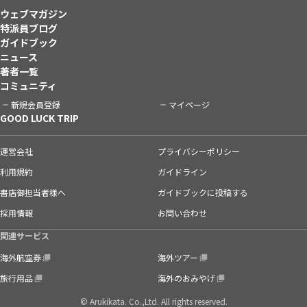
ウェブマガジン
特派員ブログ
ガイドブック
ニュース
著者一覧
コミュニティ
新規会員登録
マイページ
GOOD LUCK TRIP
運営会社
プライバシーポリシー
利用規約
ガイドライン
書店御担当者様へ
ガイドブックに投稿する
採用情報
お問い合わせ
関連サービス
海外航空券
海外ツアー
旅行用品
海外のおみやげ
© Arukikata. Co.,Ltd. All rights reserved.