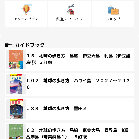
アクティビティ
鉄道・フライト
ショップ
新刊ガイドブック
１５ 地球の歩き方 島旅 伊豆大島 利島（伊豆諸
島①）３訂版
Ｃ０２ 地球の歩き方 ハワイ島 ２０２７～２０２
８
Ｊ３３ 地球の歩き方 墨田区
０２ 地球の歩き方 島旅 奄美大島 喜界島 加計
呂麻島（奄美群島１） ５訂版