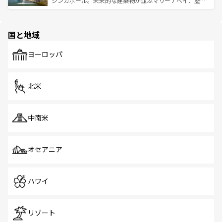
シンガポール。未来的な建築物が並ぶマリーナベイ、歴史
ける。 なお、新着のタイ情報は
コンテンツ一覧
を参照して
そう。 なお、新着の香港情報は
コンテンツ一覧
を参照して
と伝統を感じられるエスニックタウン、多数の緑豊かな公
ほしい。
ほしい。
園や自然保護区など、自然が調和した近代的な景観と文化
の多様性あふれるカラフルな町は、どこを歩いても新しい
国と地域
発見がある。さらに、治安のよさや充実した公共交通機関
も、旅行者にとっては魅力的なポイント。グルメも豊富
で、ホーカーズは地元の風情を楽しめる外せないスポット
ヨーロッパ
だ。訪れる人を飽きさせないシンガポールで、多様な魅力
を体感しよう。 なお、新着のシンガポール情報は
コンテン
ツ一覧
を参照してほしい。
北米
中南米
オセアニア
ハワイ
リゾート