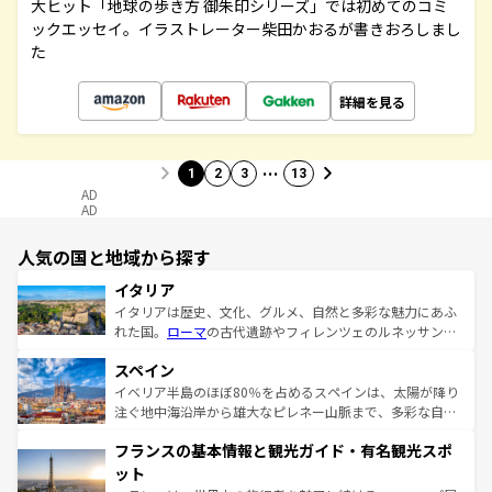
大ヒット「地球の歩き方 御朱印シリーズ」では初めてのコミ
ックエッセイ。イラストレーター柴田かおるが書きおろしまし
た
詳細を見る
…
1
2
3
13
AD
AD
人気の国と地域から探す
イタリア
イタリアは歴史、文化、グルメ、自然と多彩な魅力にあふ
れた国。
ローマ
の古代遺跡やフィレンツェのルネッサンス
美術、ヴェネツィアの運河など、歴史あるスポットはもち
スペイン
ろん、トスカーナの美しい田園風景やアマルフィ海岸の絶
景など、自然景観も見逃せない。観光の合間には、本場の
イベリア半島のほぼ80％を占めるスペインは、太陽が降り
ピザやパスタなど、絶品のイタリア料理を堪能することも
注ぐ地中海沿岸から雄大なピレネー山脈まで、多彩な自然
できる。朝目覚めてから夜眠るまで、すべての瞬間を楽し
と文化が詰まったヨーロッパ屈指の旅行先だ。多様な地域
フランスの基本情報と観光ガイド・有名観光スポ
ませてくれるイタリアで、忘れられない旅をしてみよう！
文化が根付くこの国では、情熱的なフラメンコ、熱気あふ
なお、新着のイタリア情報は
コンテンツ一覧
を参照してほ
れる闘牛、そして美味しいタパスが生活の一部となってい
ット
しい。
る。首都マドリードの洗練された雰囲気や、バルセロナの