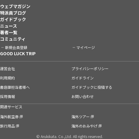
ウェブマガジン
特派員ブログ
ガイドブック
ニュース
著者一覧
コミュニティ
新規会員登録
マイページ
GOOD LUCK TRIP
運営会社
プライバシーポリシー
利用規約
ガイドライン
書店御担当者様へ
ガイドブックに投稿する
採用情報
お問い合わせ
関連サービス
海外航空券
海外ツアー
旅行用品
海外のおみやげ
© Arukikata. Co.,Ltd. All rights reserved.