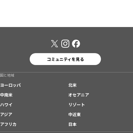
コミュニティを見る
国と地域
ヨーロッパ
北米
中南米
オセアニア
ハワイ
リゾート
アジア
中近東
アフリカ
日本