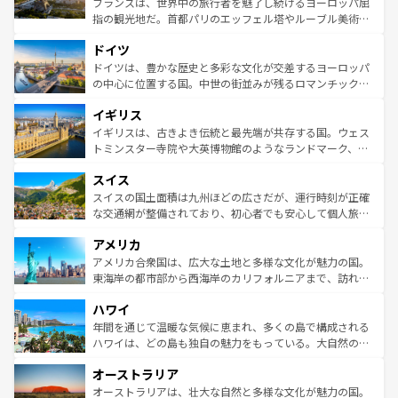
フランスは、世界中の旅行者を魅了し続けるヨーロッパ屈
アートに溢れた街角から、地方では古代ローマ遺跡や中世
指の観光地だ。首都パリのエッフェル塔やルーブル美術館
の城塞都市、穏やかなビーチリゾートまで多彩な表情を見
といった象徴的なスポットから、田舎町の古風な美しさま
せる。地方によって風土や気候が異なるスペインはその個
ドイツ
で、幅広い魅力が詰まっている。華麗な宮殿、歴史的な大
性で訪れる人を魅了する。 なお、新着のスペイン情報は
コ
聖堂、美しいビーチ、そして豊かな自然が、訪れる者を心
ドイツは、豊かな歴史と多彩な文化が交差するヨーロッパ
ンテンツ一覧
を参照してほしい。
から魅了する。また、フランスは美食の国としても知ら
の中心に位置する国。中世の街並みが残るロマンチック街
れ、フランス料理はユネスコ無形文化遺産にも登録されて
道から、未来を先取りするようなモダンな都市まで多様な
イギリス
いる。シャンパンの発祥地であるランス、プロヴァンスの
顔を持つこの国は、どこを歩いても飽きることがない。ベ
香り高いラベンダー畑など、多彩な楽しみ方が可能だ。さ
ルリンの文化的活気、バイエルン州のアルプスの絶景、そ
イギリスは、古きよき伝統と最先端が共存する国。ウェス
らに、パリ以外の地域にも魅力が溢れており、どの街角に
してライン川沿いのワイン畑といった風景は必見。ビール
トミンスター寺院や大英博物館のようなランドマーク、歴
も豊かな歴史と文化が息づいている。パリ以外の個性あふ
とソーセージを味わいながら地元の人と過ごす楽しい時間
史ある大学都市、美しい丘陵地帯や牧歌的な風景など、エ
れる地方に足を運ぶとそれぞれで全く異なる文化を体験で
スイス
は、お酒好きな人にはぜひ体験してほしい。 なお、新着の
リアごとに異なる魅力がある。また、優雅なアフタヌーン
きるだろう。 なお、新着のフランス情報は
コンテンツ一覧
ドイツ情報は
コンテンツ一覧
を参照してほしい。
ティー、ビール好きにはたまらない英国パブ、サッカー観
スイスの国土面積は九州ほどの広さだが、運行時刻が正確
を参照してほしい。
戦など、本場だからこそできる体験も豊富。イギリスを旅
な交通網が整備されており、初心者でも安心して個人旅行
して楽しみつくそう。 なお、新着のイギリス情報は
コンテ
を楽しめる。日本同様に時刻表どおりの旅が可能だ。中世
アメリカ
ンツ一覧
を参照してほしい。
の建物がそのまま残る町や、スイスならではのユニークな
博物館もあり、アルプス観光だけでなく町歩きも満喫する
アメリカ合衆国は、広大な土地と多様な文化が魅力の国。
ことができる。国民の所得が高いため物価も高いが、旅行
東海岸の都市部から西海岸のカリフォルニアまで、訪れる
者向けの交通パス提供のサービスもあり、うまく活用すれ
場所ごとに異なる風景と体験が待っている。ニューヨーク
ハワイ
ば市内交通費無料で観光を楽しむこともできる。 なお、新
のような巨大都市は、観光、ショッピング、エンターテイ
着のスイス情報は
コンテンツ一覧
を参照してほしい。
ンメントが詰まった刺激的なスポットだ。一方、アメリカ
年間を通じて温暖な気候に恵まれ、多くの島で構成される
西部には大自然が広がり、グランドキャニオンやイエロー
ハワイは、どの島も独自の魅力をもっている。大自然の神
ストーン国立公園といった絶景が堪能できる。さらに、南
秘を感じたいなら、火山が生み出した壮大な景観を誇るハ
オーストラリア
部のニューオーリンズでは、音楽と美食が融合した独特の
ワイ島は見逃せない。また、定番の観光地といえばオアフ
文化が魅力。旅行者はアメリカの各地域で異なる魅力を楽
島だが、静かな自然を求めるならマウイ島やカウアイ島が
オーストラリアは、壮大な自然と多様な文化が魅力の国。