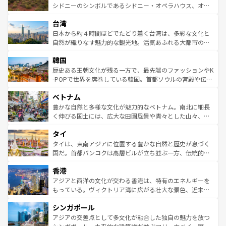
しみながら、その多様性と豊かな歴史を感じることができ
おすすめ。エメラルドグリーンに輝く海をはじめ、豊かな
シドニーのシンボルであるシドニー・オペラハウス、オー
るだろう。車でのロードトリップや列車の旅も、アメリカ
文化や歴史が息づいている。「アロハスピリット」と呼ば
ストラリア東海岸北部に広がる大サンゴ礁地帯グレートバ
ならではの贅沢な旅のスタイルだ。 なお、新着のアメリカ
台湾
れるおもてなしの心で訪れる人々を迎えてくれるハワイの
リアリーフや大陸中央部にそびえるウルル（エアーズロッ
情報は
コンテンツ一覧
を参照してほしい。
人々、おいしいローカルフードやハワイアンミュージッ
ク）、タスマニアの美しい原生林やケアンズの熱帯雨林な
日本から約４時間ほどでたどり着く台湾は、多彩な文化と
ク、伝統的なフラダンスなど、すべてがハワイの魅力を彩
ど、見どころがたくさん。また、カフェやワイン、オージ
自然が織りなす魅力的な観光地。活気あふれる大都市の台
っている。訪れるたびに新しい発見と感動が待っているハ
ービーフなどの食文化も豊かで、美味しいものであふれて
北やノスタルジックな町並みが人気な九份（ジォウフェ
ワイを、存分に味わってほしい。 なお、新着のハワイ情報
韓国
いる。アクティビティも充実しており、サーフィンやダイ
ン）、静ひつな山岳地帯である台湾東部など、都市の喧騒
は
コンテンツ一覧
を参照してほしい。
ビング、ハイキングなど、アウトドア好きにはたまらな
と山間の静けさが共存しており、訪れる人に新しい発見と
歴史ある王朝文化が残る一方で、最先端のファッションやK
い。オーストラリアの多彩な魅力を存分に味わいつくそ
驚きをもたらしてくれる。また、奥深い台湾の食文化も魅
-POPで世界を席巻している韓国。首都ソウルの宮殿や伝統
う。 なお、新着のオーストラリア情報は
コンテンツ一覧
を
力で、夜市などの屋台グルメから高級料理、ヘルシーで美
家屋が並ぶエリアでは韓国の歴史と文化に浸ることがで
参照してほしい。
ベトナム
容にもいいと評判のスイーツなど、バラエティ豊かな料理
き、地方に足を延ばせば四季折々の自然美を楽しむことが
が味わえる。 なお、新着の台湾情報は
コンテンツ一覧
を参
できる。そして、キムチや焼肉、絶品のストリートフード
豊かな自然と多様な文化が魅力的なベトナム。南北に細長
照してほしい。
まで、さまざまな韓国料理が待っている。夜には、韓国な
く伸びる国土には、広大な田園風景や青々とした山々、世
らではのナイトライフも堪能できる。あたたかいホスピタ
界遺産に登録された壮大な自然景観が点在し、都市部では
タイ
リティに包まれながら、韓国の多彩な魅力を心ゆくまで味
急速な発展と共に伝統が息づく。ハノイの古い町並みやホ
わってみてほしい。 なお、新着の韓国情報は
コンテンツ一
ーチミン市のフランス統治時代の建物も、独特の雰囲気を
タイは、東南アジアに位置する豊かな自然と歴史が息づく
覧
を参照してほしい。
醸し出している。また、バラエティの豊かさとおいしさで
国だ。首都バンコクは高層ビルが立ち並ぶ一方、伝統的な
世界中の食通を魅了してやまないベトナム料理も魅力のひ
寺院や市場がいたるところに点在し、古きよき文化と現代
香港
とつ。フォーやバインミー、ベトナムコーヒーなどは、ぜ
の活気が交差している。北部ではチェンマイなどの山岳地
ひ現地で味わいたい。どの地域を訪れてもあたたかい人々
帯で自然と触れ合い、南部ではプーケットやクラビの美し
アジアと西洋の文化が交わる香港は、特有のエネルギーを
が旅行者を迎えてくれるので、きっと忘れられない旅にな
いビーチでリゾート気分を楽しむことができる。タイ料理
もっている。ヴィクトリア湾に広がる壮大な景色、近未来
るはずだ。 なお、新着のベトナム情報は
コンテンツ一覧
を
は世界的に有名で、屋台から高級レストランまで味覚を刺
的なアートスポット、そして歴史と現代が融合した町並
参照してほしい。
シンガポール
激する。気候は一年中温暖で、どの季節にも異なる楽しみ
み、どこを訪れても感動するはず。観光スポットが密集し
が待っている。親しみやすいタイの人々、仏教を中心とし
ており、効率よく見どころを回れるのも魅力。息をのむよ
アジアの交差点として多文化が融合した独自の魅力を放つ
た文化、そして多様な観光資源が、訪れる旅人を魅了し続
うな絶景から文化的な体験まで、香港を存分に楽しみ尽く