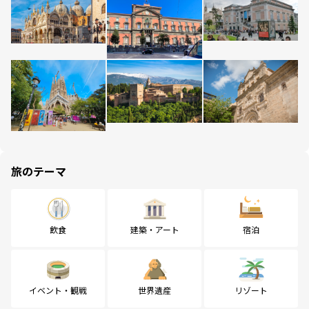
旅のテーマ
飲食
建築・アート
宿泊
イベント・観戦
世界遺産
リゾート