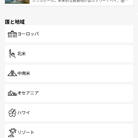
シンガポール。未来的な建築物が並ぶマリーナベイ、歴史
ける。 なお、新着のタイ情報は
コンテンツ一覧
を参照して
そう。 なお、新着の香港情報は
コンテンツ一覧
を参照して
と伝統を感じられるエスニックタウン、多数の緑豊かな公
ほしい。
ほしい。
園や自然保護区など、自然が調和した近代的な景観と文化
の多様性あふれるカラフルな町は、どこを歩いても新しい
国と地域
発見がある。さらに、治安のよさや充実した公共交通機関
も、旅行者にとっては魅力的なポイント。グルメも豊富
で、ホーカーズは地元の風情を楽しめる外せないスポット
ヨーロッパ
だ。訪れる人を飽きさせないシンガポールで、多様な魅力
を体感しよう。 なお、新着のシンガポール情報は
コンテン
ツ一覧
を参照してほしい。
北米
中南米
オセアニア
ハワイ
リゾート