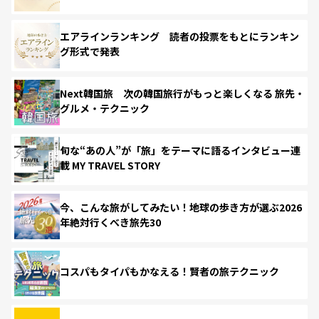
エアラインランキング 読者の投票をもとにランキン
グ形式で発表
Next韓国旅 次の韓国旅行がもっと楽しくなる 旅先・
グルメ・テクニック
旬な“あの人”が「旅」をテーマに語るインタビュー連
載 MY TRAVEL STORY
今、こんな旅がしてみたい！地球の歩き方が選ぶ2026
年絶対行くべき旅先30
コスパもタイパもかなえる！賢者の旅テクニック