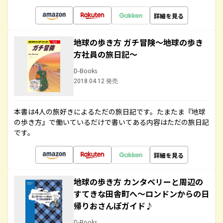
詳細を見る
地球の歩き方 ガチ冒険～地球の歩き
方社員の旅日記～
D-Books
2018.04.12 発売
本書は4人の旅好きによるただの旅日記です。たまたま『地球
の歩き方』で働いているだけで書いてある内容はただの旅日記
です。
詳細を見る
地球の歩き方 カンタベリーと周辺の
すてきな田舎町へ～ロンドンからの日
帰りおさんぽガイド♪
D-Books