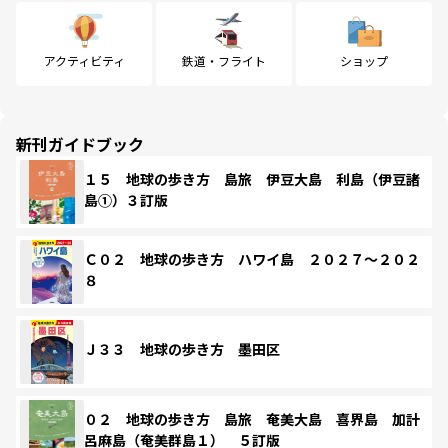
アクティビティ
鉄道・フライト
ショップ
新刊ガイドブック
１５ 地球の歩き方 島旅 伊豆大島 利島（伊豆諸
島①）３訂版
Ｃ０２ 地球の歩き方 ハワイ島 ２０２７～２０２
８
Ｊ３３ 地球の歩き方 墨田区
０２ 地球の歩き方 島旅 奄美大島 喜界島 加計
呂麻島（奄美群島１） ５訂版