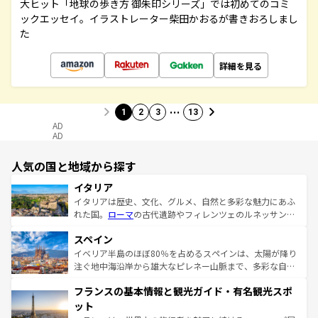
大ヒット「地球の歩き方 御朱印シリーズ」では初めてのコミ
ックエッセイ。イラストレーター柴田かおるが書きおろしまし
た
詳細を見る
…
1
2
3
13
AD
AD
人気の国と地域から探す
イタリア
イタリアは歴史、文化、グルメ、自然と多彩な魅力にあふ
れた国。
ローマ
の古代遺跡やフィレンツェのルネッサンス
美術、ヴェネツィアの運河など、歴史あるスポットはもち
スペイン
ろん、トスカーナの美しい田園風景やアマルフィ海岸の絶
景など、自然景観も見逃せない。観光の合間には、本場の
イベリア半島のほぼ80％を占めるスペインは、太陽が降り
ピザやパスタなど、絶品のイタリア料理を堪能することも
注ぐ地中海沿岸から雄大なピレネー山脈まで、多彩な自然
できる。朝目覚めてから夜眠るまで、すべての瞬間を楽し
と文化が詰まったヨーロッパ屈指の旅行先だ。多様な地域
フランスの基本情報と観光ガイド・有名観光スポ
ませてくれるイタリアで、忘れられない旅をしてみよう！
文化が根付くこの国では、情熱的なフラメンコ、熱気あふ
なお、新着のイタリア情報は
コンテンツ一覧
を参照してほ
れる闘牛、そして美味しいタパスが生活の一部となってい
ット
しい。
る。首都マドリードの洗練された雰囲気や、バルセロナの