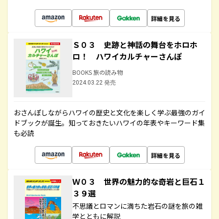
詳細を見る
Ｓ０３ 史跡と神話の舞台をホロホ
ロ！ ハワイカルチャーさんぽ
BOOKS 旅の読み物
2024.03.22 発売
おさんぽしながらハワイの歴史と文化を楽しく学ぶ最強のガイ
ドブックが誕生。知っておきたいハワイの年表やキーワード集
も必読
詳細を見る
Ｗ０３ 世界の魅力的な奇岩と巨石１
３９選
不思議とロマンに満ちた岩石の謎を旅の雑
学とともに解説