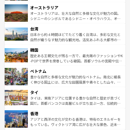
ストーン国立公園といった絶景が堪能できる。さらに、南
秘を感じたいなら、火山が生み出した壮大な景観を誇るハ
オーストラリア
部のニューオーリンズでは、音楽と美食が融合した独特の
ワイ島は見逃せない。また、定番の観光地といえばオアフ
文化が魅力。旅行者はアメリカの各地域で異なる魅力を楽
島だが、静かな自然を求めるならマウイ島やカウアイ島が
オーストラリアは、壮大な自然と多様な文化が魅力の国。
しみながら、その多様性と豊かな歴史を感じることができ
おすすめ。エメラルドグリーンに輝く海をはじめ、豊かな
シドニーのシンボルであるシドニー・オペラハウス、オー
るだろう。車でのロードトリップや列車の旅も、アメリカ
文化や歴史が息づいている。「アロハスピリット」と呼ば
ストラリア東海岸北部に広がる大サンゴ礁地帯グレートバ
ならではの贅沢な旅のスタイルだ。 なお、新着のアメリカ
台湾
れるおもてなしの心で訪れる人々を迎えてくれるハワイの
リアリーフや大陸中央部にそびえるウルル（エアーズロッ
情報は
コンテンツ一覧
を参照してほしい。
人々、おいしいローカルフードやハワイアンミュージッ
ク）、タスマニアの美しい原生林やケアンズの熱帯雨林な
日本から約４時間ほどでたどり着く台湾は、多彩な文化と
ク、伝統的なフラダンスなど、すべてがハワイの魅力を彩
ど、見どころがたくさん。また、カフェやワイン、オージ
自然が織りなす魅力的な観光地。活気あふれる大都市の台
っている。訪れるたびに新しい発見と感動が待っているハ
ービーフなどの食文化も豊かで、美味しいものであふれて
北やノスタルジックな町並みが人気な九份（ジォウフェ
ワイを、存分に味わってほしい。 なお、新着のハワイ情報
韓国
いる。アクティビティも充実しており、サーフィンやダイ
ン）、静ひつな山岳地帯である台湾東部など、都市の喧騒
は
コンテンツ一覧
を参照してほしい。
ビング、ハイキングなど、アウトドア好きにはたまらな
と山間の静けさが共存しており、訪れる人に新しい発見と
歴史ある王朝文化が残る一方で、最先端のファッションやK
い。オーストラリアの多彩な魅力を存分に味わいつくそ
驚きをもたらしてくれる。また、奥深い台湾の食文化も魅
-POPで世界を席巻している韓国。首都ソウルの宮殿や伝統
う。 なお、新着のオーストラリア情報は
コンテンツ一覧
を
力で、夜市などの屋台グルメから高級料理、ヘルシーで美
家屋が並ぶエリアでは韓国の歴史と文化に浸ることがで
参照してほしい。
ベトナム
容にもいいと評判のスイーツなど、バラエティ豊かな料理
き、地方に足を延ばせば四季折々の自然美を楽しむことが
が味わえる。 なお、新着の台湾情報は
コンテンツ一覧
を参
できる。そして、キムチや焼肉、絶品のストリートフード
豊かな自然と多様な文化が魅力的なベトナム。南北に細長
照してほしい。
まで、さまざまな韓国料理が待っている。夜には、韓国な
く伸びる国土には、広大な田園風景や青々とした山々、世
らではのナイトライフも堪能できる。あたたかいホスピタ
界遺産に登録された壮大な自然景観が点在し、都市部では
タイ
リティに包まれながら、韓国の多彩な魅力を心ゆくまで味
急速な発展と共に伝統が息づく。ハノイの古い町並みやホ
わってみてほしい。 なお、新着の韓国情報は
コンテンツ一
ーチミン市のフランス統治時代の建物も、独特の雰囲気を
タイは、東南アジアに位置する豊かな自然と歴史が息づく
覧
を参照してほしい。
醸し出している。また、バラエティの豊かさとおいしさで
国だ。首都バンコクは高層ビルが立ち並ぶ一方、伝統的な
世界中の食通を魅了してやまないベトナム料理も魅力のひ
寺院や市場がいたるところに点在し、古きよき文化と現代
香港
とつ。フォーやバインミー、ベトナムコーヒーなどは、ぜ
の活気が交差している。北部ではチェンマイなどの山岳地
ひ現地で味わいたい。どの地域を訪れてもあたたかい人々
帯で自然と触れ合い、南部ではプーケットやクラビの美し
アジアと西洋の文化が交わる香港は、特有のエネルギーを
が旅行者を迎えてくれるので、きっと忘れられない旅にな
いビーチでリゾート気分を楽しむことができる。タイ料理
もっている。ヴィクトリア湾に広がる壮大な景色、近未来
るはずだ。 なお、新着のベトナム情報は
コンテンツ一覧
を
は世界的に有名で、屋台から高級レストランまで味覚を刺
的なアートスポット、そして歴史と現代が融合した町並