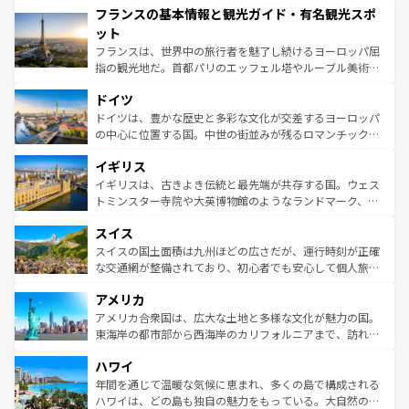
フランスの基本情報と観光ガイド・有名観光スポ
ませてくれるイタリアで、忘れられない旅をしてみよう！
文化が根付くこの国では、情熱的なフラメンコ、熱気あふ
なお、新着のイタリア情報は
コンテンツ一覧
を参照してほ
れる闘牛、そして美味しいタパスが生活の一部となってい
ット
しい。
る。首都マドリードの洗練された雰囲気や、バルセロナの
フランスは、世界中の旅行者を魅了し続けるヨーロッパ屈
アートに溢れた街角から、地方では古代ローマ遺跡や中世
指の観光地だ。首都パリのエッフェル塔やルーブル美術館
の城塞都市、穏やかなビーチリゾートまで多彩な表情を見
といった象徴的なスポットから、田舎町の古風な美しさま
せる。地方によって風土や気候が異なるスペインはその個
ドイツ
で、幅広い魅力が詰まっている。華麗な宮殿、歴史的な大
性で訪れる人を魅了する。 なお、新着のスペイン情報は
コ
聖堂、美しいビーチ、そして豊かな自然が、訪れる者を心
ドイツは、豊かな歴史と多彩な文化が交差するヨーロッパ
ンテンツ一覧
を参照してほしい。
から魅了する。また、フランスは美食の国としても知ら
の中心に位置する国。中世の街並みが残るロマンチック街
れ、フランス料理はユネスコ無形文化遺産にも登録されて
道から、未来を先取りするようなモダンな都市まで多様な
イギリス
いる。シャンパンの発祥地であるランス、プロヴァンスの
顔を持つこの国は、どこを歩いても飽きることがない。ベ
香り高いラベンダー畑など、多彩な楽しみ方が可能だ。さ
ルリンの文化的活気、バイエルン州のアルプスの絶景、そ
イギリスは、古きよき伝統と最先端が共存する国。ウェス
らに、パリ以外の地域にも魅力が溢れており、どの街角に
してライン川沿いのワイン畑といった風景は必見。ビール
トミンスター寺院や大英博物館のようなランドマーク、歴
も豊かな歴史と文化が息づいている。パリ以外の個性あふ
とソーセージを味わいながら地元の人と過ごす楽しい時間
史ある大学都市、美しい丘陵地帯や牧歌的な風景など、エ
れる地方に足を運ぶとそれぞれで全く異なる文化を体験で
スイス
は、お酒好きな人にはぜひ体験してほしい。 なお、新着の
リアごとに異なる魅力がある。また、優雅なアフタヌーン
きるだろう。 なお、新着のフランス情報は
コンテンツ一覧
ドイツ情報は
コンテンツ一覧
を参照してほしい。
ティー、ビール好きにはたまらない英国パブ、サッカー観
スイスの国土面積は九州ほどの広さだが、運行時刻が正確
を参照してほしい。
戦など、本場だからこそできる体験も豊富。イギリスを旅
な交通網が整備されており、初心者でも安心して個人旅行
して楽しみつくそう。 なお、新着のイギリス情報は
コンテ
を楽しめる。日本同様に時刻表どおりの旅が可能だ。中世
アメリカ
ンツ一覧
を参照してほしい。
の建物がそのまま残る町や、スイスならではのユニークな
博物館もあり、アルプス観光だけでなく町歩きも満喫する
アメリカ合衆国は、広大な土地と多様な文化が魅力の国。
ことができる。国民の所得が高いため物価も高いが、旅行
東海岸の都市部から西海岸のカリフォルニアまで、訪れる
者向けの交通パス提供のサービスもあり、うまく活用すれ
場所ごとに異なる風景と体験が待っている。ニューヨーク
ハワイ
ば市内交通費無料で観光を楽しむこともできる。 なお、新
のような巨大都市は、観光、ショッピング、エンターテイ
着のスイス情報は
コンテンツ一覧
を参照してほしい。
ンメントが詰まった刺激的なスポットだ。一方、アメリカ
年間を通じて温暖な気候に恵まれ、多くの島で構成される
西部には大自然が広がり、グランドキャニオンやイエロー
ハワイは、どの島も独自の魅力をもっている。大自然の神