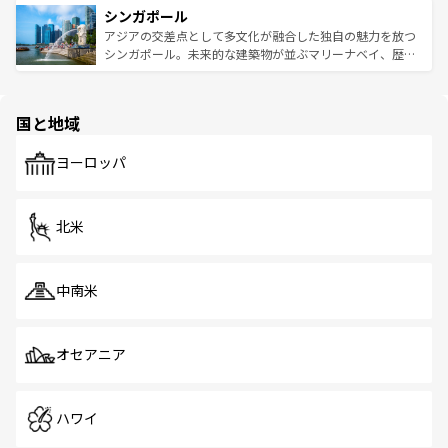
参照してほしい。
シンガポール
激する。気候は一年中温暖で、どの季節にも異なる楽しみ
み、どこを訪れても感動するはず。観光スポットが密集し
が待っている。親しみやすいタイの人々、仏教を中心とし
ており、効率よく見どころを回れるのも魅力。息をのむよ
アジアの交差点として多文化が融合した独自の魅力を放つ
た文化、そして多様な観光資源が、訪れる旅人を魅了し続
うな絶景から文化的な体験まで、香港を存分に楽しみ尽く
シンガポール。未来的な建築物が並ぶマリーナベイ、歴史
ける。 なお、新着のタイ情報は
コンテンツ一覧
を参照して
そう。 なお、新着の香港情報は
コンテンツ一覧
を参照して
と伝統を感じられるエスニックタウン、多数の緑豊かな公
ほしい。
ほしい。
園や自然保護区など、自然が調和した近代的な景観と文化
の多様性あふれるカラフルな町は、どこを歩いても新しい
国と地域
発見がある。さらに、治安のよさや充実した公共交通機関
も、旅行者にとっては魅力的なポイント。グルメも豊富
で、ホーカーズは地元の風情を楽しめる外せないスポット
ヨーロッパ
だ。訪れる人を飽きさせないシンガポールで、多様な魅力
を体感しよう。 なお、新着のシンガポール情報は
コンテン
ツ一覧
を参照してほしい。
北米
中南米
オセアニア
ハワイ