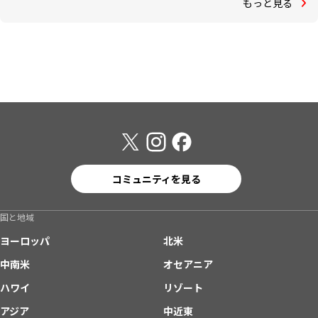
もっと見る
コミュニティを見る
国と地域
ヨーロッパ
北米
中南米
オセアニア
ハワイ
リゾート
アジア
中近東