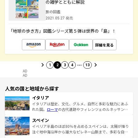
の雑学とともに解説
旅の図鑑
2021.05.27 発売
「地球の歩き方」図鑑シリーズ第５弾は世界の「島」！
詳細を見る
…
1
2
3
4
13
AD
AD
人気の国と地域から探す
イタリア
イタリアは歴史、文化、グルメ、自然と多彩な魅力にあふ
れた国。
ローマ
の古代遺跡やフィレンツェのルネッサンス
美術、ヴェネツィアの運河など、歴史あるスポットはもち
スペイン
ろん、トスカーナの美しい田園風景やアマルフィ海岸の絶
景など、自然景観も見逃せない。観光の合間には、本場の
イベリア半島のほぼ80％を占めるスペインは、太陽が降り
ピザやパスタなど、絶品のイタリア料理を堪能することも
注ぐ地中海沿岸から雄大なピレネー山脈まで、多彩な自然
できる。朝目覚めてから夜眠るまで、すべての瞬間を楽し
と文化が詰まったヨーロッパ屈指の旅行先だ。多様な地域