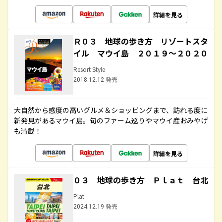
詳細を見る
Ｒ０３ 地球の歩き方 リゾートスタ
イル マウイ島 ２０１９～２０２０
Resort Style
2018.12.12 発売
大自然から感度の高いグルメ＆ショッピングまで、訪れる度に
新発見があるマウイ島。旬のファーム巡りやマウイ産おみやげ
も満載！
詳細を見る
０３ 地球の歩き方 Ｐｌａｔ 台北
Plat
2024.12.19 発売