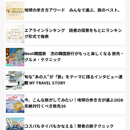
地球の歩き方アワード みんなで選ぶ、旅のベスト。
エアラインランキング 読者の投票をもとにランキン
グ形式で発表
Next韓国旅 次の韓国旅行がもっと楽しくなる 旅先・
グルメ・テクニック
旬な“あの人”が「旅」をテーマに語るインタビュー連
載 MY TRAVEL STORY
今、こんな旅がしてみたい！地球の歩き方が選ぶ2026
年絶対行くべき旅先30
コスパもタイパもかなえる！賢者の旅テクニック