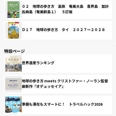
０２ 地球の歩き方 島旅 奄美大島 喜界島 加計
呂麻島（奄美群島１） ５訂版
Ｄ１７ 地球の歩き方 タイ ２０２７～２０２８
特設ページ
世界遺産ランキング
地球の歩き方 meets クリストファー・ノーラン監督
最新作『オデュッセイア』
準備も滞在もスマートに！ トラベルハック2026