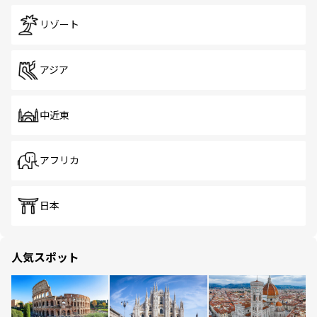
リゾート
アジア
中近東
アフリカ
日本
人気スポット