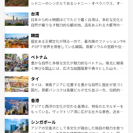
しみながら、その多様性と豊かな歴史を感じることができ
おすすめ。エメラルドグリーンに輝く海をはじめ、豊かな
シドニーのシンボルであるシドニー・オペラハウス、オー
るだろう。車でのロードトリップや列車の旅も、アメリカ
文化や歴史が息づいている。「アロハスピリット」と呼ば
ストラリア東海岸北部に広がる大サンゴ礁地帯グレートバ
ならではの贅沢な旅のスタイルだ。 なお、新着のアメリカ
台湾
れるおもてなしの心で訪れる人々を迎えてくれるハワイの
リアリーフや大陸中央部にそびえるウルル（エアーズロッ
情報は
コンテンツ一覧
を参照してほしい。
人々、おいしいローカルフードやハワイアンミュージッ
ク）、タスマニアの美しい原生林やケアンズの熱帯雨林な
日本から約４時間ほどでたどり着く台湾は、多彩な文化と
ク、伝統的なフラダンスなど、すべてがハワイの魅力を彩
ど、見どころがたくさん。また、カフェやワイン、オージ
自然が織りなす魅力的な観光地。活気あふれる大都市の台
っている。訪れるたびに新しい発見と感動が待っているハ
ービーフなどの食文化も豊かで、美味しいものであふれて
北やノスタルジックな町並みが人気な九份（ジォウフェ
ワイを、存分に味わってほしい。 なお、新着のハワイ情報
韓国
いる。アクティビティも充実しており、サーフィンやダイ
ン）、静ひつな山岳地帯である台湾東部など、都市の喧騒
は
コンテンツ一覧
を参照してほしい。
ビング、ハイキングなど、アウトドア好きにはたまらな
と山間の静けさが共存しており、訪れる人に新しい発見と
歴史ある王朝文化が残る一方で、最先端のファッションやK
い。オーストラリアの多彩な魅力を存分に味わいつくそ
驚きをもたらしてくれる。また、奥深い台湾の食文化も魅
-POPで世界を席巻している韓国。首都ソウルの宮殿や伝統
う。 なお、新着のオーストラリア情報は
コンテンツ一覧
を
力で、夜市などの屋台グルメから高級料理、ヘルシーで美
家屋が並ぶエリアでは韓国の歴史と文化に浸ることがで
参照してほしい。
ベトナム
容にもいいと評判のスイーツなど、バラエティ豊かな料理
き、地方に足を延ばせば四季折々の自然美を楽しむことが
が味わえる。 なお、新着の台湾情報は
コンテンツ一覧
を参
できる。そして、キムチや焼肉、絶品のストリートフード
豊かな自然と多様な文化が魅力的なベトナム。南北に細長
照してほしい。
まで、さまざまな韓国料理が待っている。夜には、韓国な
く伸びる国土には、広大な田園風景や青々とした山々、世
らではのナイトライフも堪能できる。あたたかいホスピタ
界遺産に登録された壮大な自然景観が点在し、都市部では
タイ
リティに包まれながら、韓国の多彩な魅力を心ゆくまで味
急速な発展と共に伝統が息づく。ハノイの古い町並みやホ
わってみてほしい。 なお、新着の韓国情報は
コンテンツ一
ーチミン市のフランス統治時代の建物も、独特の雰囲気を
タイは、東南アジアに位置する豊かな自然と歴史が息づく
覧
を参照してほしい。
醸し出している。また、バラエティの豊かさとおいしさで
国だ。首都バンコクは高層ビルが立ち並ぶ一方、伝統的な
世界中の食通を魅了してやまないベトナム料理も魅力のひ
寺院や市場がいたるところに点在し、古きよき文化と現代
香港
とつ。フォーやバインミー、ベトナムコーヒーなどは、ぜ
の活気が交差している。北部ではチェンマイなどの山岳地
ひ現地で味わいたい。どの地域を訪れてもあたたかい人々
帯で自然と触れ合い、南部ではプーケットやクラビの美し
アジアと西洋の文化が交わる香港は、特有のエネルギーを
が旅行者を迎えてくれるので、きっと忘れられない旅にな
いビーチでリゾート気分を楽しむことができる。タイ料理
もっている。ヴィクトリア湾に広がる壮大な景色、近未来
るはずだ。 なお、新着のベトナム情報は
コンテンツ一覧
を
は世界的に有名で、屋台から高級レストランまで味覚を刺
的なアートスポット、そして歴史と現代が融合した町並
参照してほしい。
シンガポール
激する。気候は一年中温暖で、どの季節にも異なる楽しみ
み、どこを訪れても感動するはず。観光スポットが密集し
が待っている。親しみやすいタイの人々、仏教を中心とし
ており、効率よく見どころを回れるのも魅力。息をのむよ
アジアの交差点として多文化が融合した独自の魅力を放つ
た文化、そして多様な観光資源が、訪れる旅人を魅了し続
うな絶景から文化的な体験まで、香港を存分に楽しみ尽く