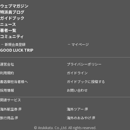
ウェブマガジン
特派員ブログ
ガイドブック
ニュース
著者一覧
コミュニティ
新規会員登録
マイページ
GOOD LUCK TRIP
運営会社
プライバシーポリシー
利用規約
ガイドライン
書店御担当者様へ
ガイドブックに投稿する
採用情報
お問い合わせ
関連サービス
海外航空券
海外ツアー
旅行用品
海外のおみやげ
© Arukikata. Co.,Ltd. All rights reserved.