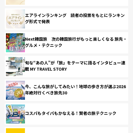
エアラインランキング 読者の投票をもとにランキン
グ形式で発表
Next韓国旅 次の韓国旅行がもっと楽しくなる 旅先・
グルメ・テクニック
旬な“あの人”が「旅」をテーマに語るインタビュー連
載 MY TRAVEL STORY
今、こんな旅がしてみたい！地球の歩き方が選ぶ2026
年絶対行くべき旅先30
コスパもタイパもかなえる！賢者の旅テクニック