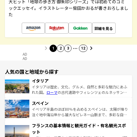
大ヒット「地球の歩き方 御朱印シリーズ」では初めてのコミ
ックエッセイ。イラストレーター柴田かおるが書きおろしまし
た
詳細を見る
…
1
2
3
12
AD
AD
人気の国と地域から探す
イタリア
イタリアは歴史、文化、グルメ、自然と多彩な魅力にあふ
れた国。
ローマ
の古代遺跡やフィレンツェのルネッサンス
美術、ヴェネツィアの運河など、歴史あるスポットはもち
スペイン
ろん、トスカーナの美しい田園風景やアマルフィ海岸の絶
景など、自然景観も見逃せない。観光の合間には、本場の
イベリア半島のほぼ80％を占めるスペインは、太陽が降り
ピザやパスタなど、絶品のイタリア料理を堪能することも
注ぐ地中海沿岸から雄大なピレネー山脈まで、多彩な自然
できる。朝目覚めてから夜眠るまで、すべての瞬間を楽し
と文化が詰まったヨーロッパ屈指の旅行先だ。多様な地域
フランスの基本情報と観光ガイド・有名観光スポ
ませてくれるイタリアで、忘れられない旅をしてみよう！
文化が根付くこの国では、情熱的なフラメンコ、熱気あふ
なお、新着のイタリア情報は
コンテンツ一覧
を参照してほ
れる闘牛、そして美味しいタパスが生活の一部となってい
ット
しい。
る。首都マドリードの洗練された雰囲気や、バルセロナの