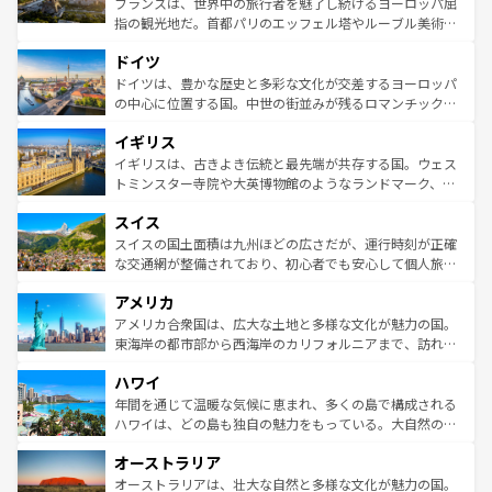
フランスは、世界中の旅行者を魅了し続けるヨーロッパ屈
アートに溢れた街角から、地方では古代ローマ遺跡や中世
指の観光地だ。首都パリのエッフェル塔やルーブル美術館
の城塞都市、穏やかなビーチリゾートまで多彩な表情を見
といった象徴的なスポットから、田舎町の古風な美しさま
せる。地方によって風土や気候が異なるスペインはその個
ドイツ
で、幅広い魅力が詰まっている。華麗な宮殿、歴史的な大
性で訪れる人を魅了する。 なお、新着のスペイン情報は
コ
聖堂、美しいビーチ、そして豊かな自然が、訪れる者を心
ドイツは、豊かな歴史と多彩な文化が交差するヨーロッパ
ンテンツ一覧
を参照してほしい。
から魅了する。また、フランスは美食の国としても知ら
の中心に位置する国。中世の街並みが残るロマンチック街
れ、フランス料理はユネスコ無形文化遺産にも登録されて
道から、未来を先取りするようなモダンな都市まで多様な
イギリス
いる。シャンパンの発祥地であるランス、プロヴァンスの
顔を持つこの国は、どこを歩いても飽きることがない。ベ
香り高いラベンダー畑など、多彩な楽しみ方が可能だ。さ
ルリンの文化的活気、バイエルン州のアルプスの絶景、そ
イギリスは、古きよき伝統と最先端が共存する国。ウェス
らに、パリ以外の地域にも魅力が溢れており、どの街角に
してライン川沿いのワイン畑といった風景は必見。ビール
トミンスター寺院や大英博物館のようなランドマーク、歴
も豊かな歴史と文化が息づいている。パリ以外の個性あふ
とソーセージを味わいながら地元の人と過ごす楽しい時間
史ある大学都市、美しい丘陵地帯や牧歌的な風景など、エ
れる地方に足を運ぶとそれぞれで全く異なる文化を体験で
スイス
は、お酒好きな人にはぜひ体験してほしい。 なお、新着の
リアごとに異なる魅力がある。また、優雅なアフタヌーン
きるだろう。 なお、新着のフランス情報は
コンテンツ一覧
ドイツ情報は
コンテンツ一覧
を参照してほしい。
ティー、ビール好きにはたまらない英国パブ、サッカー観
スイスの国土面積は九州ほどの広さだが、運行時刻が正確
を参照してほしい。
戦など、本場だからこそできる体験も豊富。イギリスを旅
な交通網が整備されており、初心者でも安心して個人旅行
して楽しみつくそう。 なお、新着のイギリス情報は
コンテ
を楽しめる。日本同様に時刻表どおりの旅が可能だ。中世
アメリカ
ンツ一覧
を参照してほしい。
の建物がそのまま残る町や、スイスならではのユニークな
博物館もあり、アルプス観光だけでなく町歩きも満喫する
アメリカ合衆国は、広大な土地と多様な文化が魅力の国。
ことができる。国民の所得が高いため物価も高いが、旅行
東海岸の都市部から西海岸のカリフォルニアまで、訪れる
者向けの交通パス提供のサービスもあり、うまく活用すれ
場所ごとに異なる風景と体験が待っている。ニューヨーク
ハワイ
ば市内交通費無料で観光を楽しむこともできる。 なお、新
のような巨大都市は、観光、ショッピング、エンターテイ
着のスイス情報は
コンテンツ一覧
を参照してほしい。
ンメントが詰まった刺激的なスポットだ。一方、アメリカ
年間を通じて温暖な気候に恵まれ、多くの島で構成される
西部には大自然が広がり、グランドキャニオンやイエロー
ハワイは、どの島も独自の魅力をもっている。大自然の神
ストーン国立公園といった絶景が堪能できる。さらに、南
秘を感じたいなら、火山が生み出した壮大な景観を誇るハ
オーストラリア
部のニューオーリンズでは、音楽と美食が融合した独特の
ワイ島は見逃せない。また、定番の観光地といえばオアフ
文化が魅力。旅行者はアメリカの各地域で異なる魅力を楽
島だが、静かな自然を求めるならマウイ島やカウアイ島が
オーストラリアは、壮大な自然と多様な文化が魅力の国。