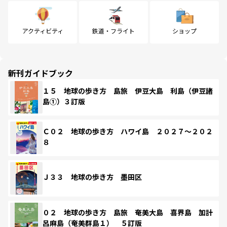
アクティビティ
鉄道・フライト
ショップ
新刊ガイドブック
１５ 地球の歩き方 島旅 伊豆大島 利島（伊豆諸
島①）３訂版
Ｃ０２ 地球の歩き方 ハワイ島 ２０２７～２０２
８
Ｊ３３ 地球の歩き方 墨田区
０２ 地球の歩き方 島旅 奄美大島 喜界島 加計
呂麻島（奄美群島１） ５訂版