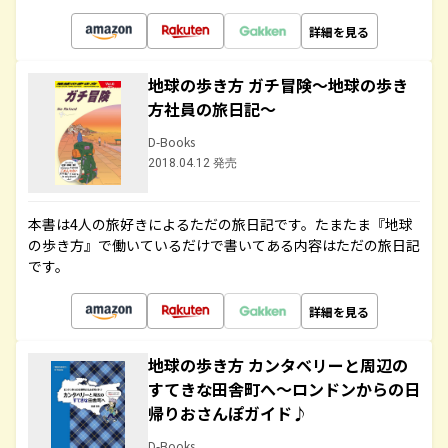
詳細を見る
地球の歩き方 ガチ冒険～地球の歩き
方社員の旅日記～
D-Books
2018.04.12 発売
本書は4人の旅好きによるただの旅日記です。たまたま『地球
の歩き方』で働いているだけで書いてある内容はただの旅日記
です。
詳細を見る
地球の歩き方 カンタベリーと周辺の
すてきな田舎町へ～ロンドンからの日
帰りおさんぽガイド♪
D-Books