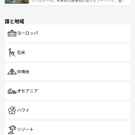
シンガポール。未来的な建築物が並ぶマリーナベイ、歴史
ける。 なお、新着のタイ情報は
コンテンツ一覧
を参照して
そう。 なお、新着の香港情報は
コンテンツ一覧
を参照して
と伝統を感じられるエスニックタウン、多数の緑豊かな公
ほしい。
ほしい。
園や自然保護区など、自然が調和した近代的な景観と文化
の多様性あふれるカラフルな町は、どこを歩いても新しい
国と地域
発見がある。さらに、治安のよさや充実した公共交通機関
も、旅行者にとっては魅力的なポイント。グルメも豊富
で、ホーカーズは地元の風情を楽しめる外せないスポット
ヨーロッパ
だ。訪れる人を飽きさせないシンガポールで、多様な魅力
を体感しよう。 なお、新着のシンガポール情報は
コンテン
ツ一覧
を参照してほしい。
北米
中南米
オセアニア
ハワイ
リゾート