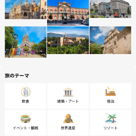
旅のテーマ
飲食
建築・アート
宿泊
イベント・観戦
世界遺産
リゾート