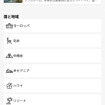
シンガポール。未来的な建築物が並ぶマリーナベイ、歴史
ける。 なお、新着のタイ情報は
コンテンツ一覧
を参照して
そう。 なお、新着の香港情報は
コンテンツ一覧
を参照して
と伝統を感じられるエスニックタウン、多数の緑豊かな公
ほしい。
ほしい。
園や自然保護区など、自然が調和した近代的な景観と文化
の多様性あふれるカラフルな町は、どこを歩いても新しい
国と地域
発見がある。さらに、治安のよさや充実した公共交通機関
も、旅行者にとっては魅力的なポイント。グルメも豊富
で、ホーカーズは地元の風情を楽しめる外せないスポット
ヨーロッパ
だ。訪れる人を飽きさせないシンガポールで、多様な魅力
を体感しよう。 なお、新着のシンガポール情報は
コンテン
ツ一覧
を参照してほしい。
北米
中南米
オセアニア
ハワイ
リゾート