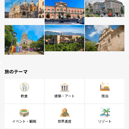
旅のテーマ
飲食
建築・アート
宿泊
イベント・観戦
世界遺産
リゾート