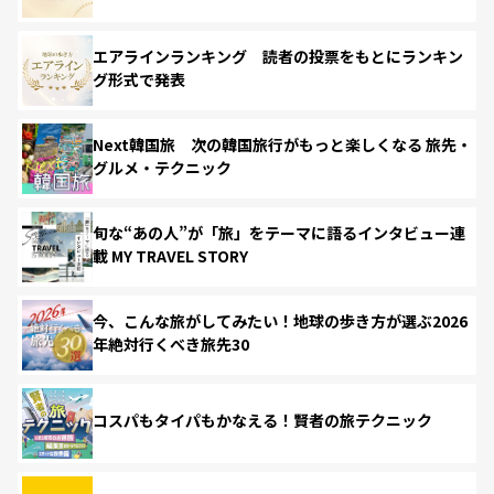
エアラインランキング 読者の投票をもとにランキン
グ形式で発表
Next韓国旅 次の韓国旅行がもっと楽しくなる 旅先・
グルメ・テクニック
旬な“あの人”が「旅」をテーマに語るインタビュー連
載 MY TRAVEL STORY
今、こんな旅がしてみたい！地球の歩き方が選ぶ2026
年絶対行くべき旅先30
コスパもタイパもかなえる！賢者の旅テクニック