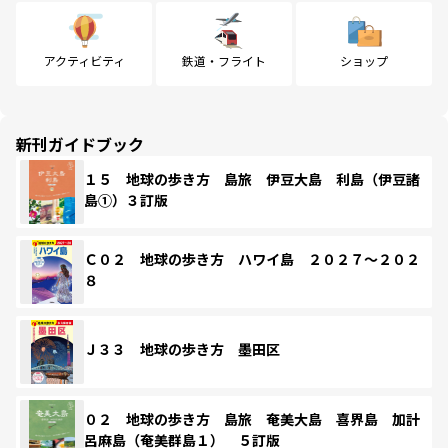
アクティビティ
鉄道・フライト
ショップ
新刊ガイドブック
１５ 地球の歩き方 島旅 伊豆大島 利島（伊豆諸
島①）３訂版
Ｃ０２ 地球の歩き方 ハワイ島 ２０２７～２０２
８
Ｊ３３ 地球の歩き方 墨田区
０２ 地球の歩き方 島旅 奄美大島 喜界島 加計
呂麻島（奄美群島１） ５訂版