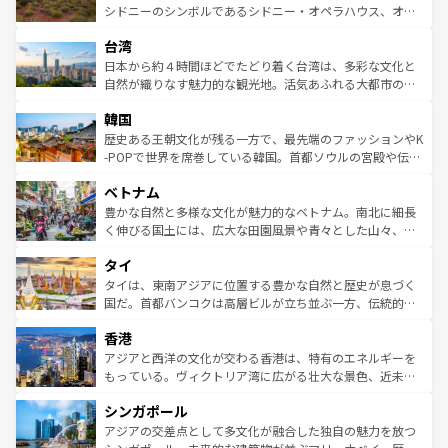
しみながら、その多様性と豊かな歴史を感じることができ
おすすめ。エメラルドグリーンに輝く海をはじめ、豊かな
シドニーのシンボルであるシドニー・オペラハウス、オー
るだろう。車でのロードトリップや列車の旅も、アメリカ
文化や歴史が息づいている。「アロハスピリット」と呼ば
ストラリア東海岸北部に広がる大サンゴ礁地帯グレートバ
ならではの贅沢な旅のスタイルだ。 なお、新着のアメリカ
台湾
れるおもてなしの心で訪れる人々を迎えてくれるハワイの
リアリーフや大陸中央部にそびえるウルル（エアーズロッ
情報は
コンテンツ一覧
を参照してほしい。
人々、おいしいローカルフードやハワイアンミュージッ
ク）、タスマニアの美しい原生林やケアンズの熱帯雨林な
日本から約４時間ほどでたどり着く台湾は、多彩な文化と
ク、伝統的なフラダンスなど、すべてがハワイの魅力を彩
ど、見どころがたくさん。また、カフェやワイン、オージ
自然が織りなす魅力的な観光地。活気あふれる大都市の台
っている。訪れるたびに新しい発見と感動が待っているハ
ービーフなどの食文化も豊かで、美味しいものであふれて
北やノスタルジックな町並みが人気な九份（ジォウフェ
ワイを、存分に味わってほしい。 なお、新着のハワイ情報
韓国
いる。アクティビティも充実しており、サーフィンやダイ
ン）、静ひつな山岳地帯である台湾東部など、都市の喧騒
は
コンテンツ一覧
を参照してほしい。
ビング、ハイキングなど、アウトドア好きにはたまらな
と山間の静けさが共存しており、訪れる人に新しい発見と
歴史ある王朝文化が残る一方で、最先端のファッションやK
い。オーストラリアの多彩な魅力を存分に味わいつくそ
驚きをもたらしてくれる。また、奥深い台湾の食文化も魅
-POPで世界を席巻している韓国。首都ソウルの宮殿や伝統
う。 なお、新着のオーストラリア情報は
コンテンツ一覧
を
力で、夜市などの屋台グルメから高級料理、ヘルシーで美
家屋が並ぶエリアでは韓国の歴史と文化に浸ることがで
参照してほしい。
ベトナム
容にもいいと評判のスイーツなど、バラエティ豊かな料理
き、地方に足を延ばせば四季折々の自然美を楽しむことが
が味わえる。 なお、新着の台湾情報は
コンテンツ一覧
を参
できる。そして、キムチや焼肉、絶品のストリートフード
豊かな自然と多様な文化が魅力的なベトナム。南北に細長
照してほしい。
まで、さまざまな韓国料理が待っている。夜には、韓国な
く伸びる国土には、広大な田園風景や青々とした山々、世
らではのナイトライフも堪能できる。あたたかいホスピタ
界遺産に登録された壮大な自然景観が点在し、都市部では
タイ
リティに包まれながら、韓国の多彩な魅力を心ゆくまで味
急速な発展と共に伝統が息づく。ハノイの古い町並みやホ
わってみてほしい。 なお、新着の韓国情報は
コンテンツ一
ーチミン市のフランス統治時代の建物も、独特の雰囲気を
タイは、東南アジアに位置する豊かな自然と歴史が息づく
覧
を参照してほしい。
醸し出している。また、バラエティの豊かさとおいしさで
国だ。首都バンコクは高層ビルが立ち並ぶ一方、伝統的な
世界中の食通を魅了してやまないベトナム料理も魅力のひ
寺院や市場がいたるところに点在し、古きよき文化と現代
香港
とつ。フォーやバインミー、ベトナムコーヒーなどは、ぜ
の活気が交差している。北部ではチェンマイなどの山岳地
ひ現地で味わいたい。どの地域を訪れてもあたたかい人々
帯で自然と触れ合い、南部ではプーケットやクラビの美し
アジアと西洋の文化が交わる香港は、特有のエネルギーを
が旅行者を迎えてくれるので、きっと忘れられない旅にな
いビーチでリゾート気分を楽しむことができる。タイ料理
もっている。ヴィクトリア湾に広がる壮大な景色、近未来
るはずだ。 なお、新着のベトナム情報は
コンテンツ一覧
を
は世界的に有名で、屋台から高級レストランまで味覚を刺
的なアートスポット、そして歴史と現代が融合した町並
参照してほしい。
シンガポール
激する。気候は一年中温暖で、どの季節にも異なる楽しみ
み、どこを訪れても感動するはず。観光スポットが密集し
が待っている。親しみやすいタイの人々、仏教を中心とし
ており、効率よく見どころを回れるのも魅力。息をのむよ
アジアの交差点として多文化が融合した独自の魅力を放つ
た文化、そして多様な観光資源が、訪れる旅人を魅了し続
うな絶景から文化的な体験まで、香港を存分に楽しみ尽く