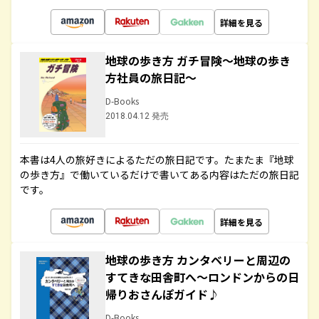
詳細を見る
地球の歩き方 ガチ冒険～地球の歩き
方社員の旅日記～
D-Books
2018.04.12 発売
本書は4人の旅好きによるただの旅日記です。たまたま『地球
の歩き方』で働いているだけで書いてある内容はただの旅日記
です。
詳細を見る
地球の歩き方 カンタベリーと周辺の
すてきな田舎町へ～ロンドンからの日
帰りおさんぽガイド♪
D-Books