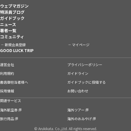
ウェブマガジン
特派員ブログ
ガイドブック
ニュース
著者一覧
コミュニティ
新規会員登録
マイページ
GOOD LUCK TRIP
運営会社
プライバシーポリシー
利用規約
ガイドライン
書店御担当者様へ
ガイドブックに投稿する
採用情報
お問い合わせ
関連サービス
海外航空券
海外ツアー
旅行用品
海外のおみやげ
© Arukikata. Co.,Ltd. All rights reserved.