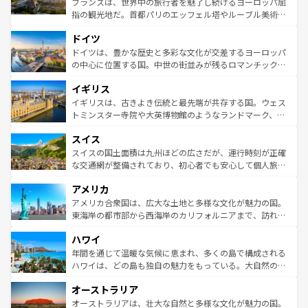
フランスは、世界中の旅行者を魅了し続けるヨーロッパ屈
アートに溢れた街角から、地方では古代ローマ遺跡や中世
指の観光地だ。首都パリのエッフェル塔やルーブル美術館
の城塞都市、穏やかなビーチリゾートまで多彩な表情を見
といった象徴的なスポットから、田舎町の古風な美しさま
せる。地方によって風土や気候が異なるスペインはその個
ドイツ
で、幅広い魅力が詰まっている。華麗な宮殿、歴史的な大
性で訪れる人を魅了する。 なお、新着のスペイン情報は
コ
聖堂、美しいビーチ、そして豊かな自然が、訪れる者を心
ドイツは、豊かな歴史と多彩な文化が交差するヨーロッパ
ンテンツ一覧
を参照してほしい。
から魅了する。また、フランスは美食の国としても知ら
の中心に位置する国。中世の街並みが残るロマンチック街
れ、フランス料理はユネスコ無形文化遺産にも登録されて
道から、未来を先取りするようなモダンな都市まで多様な
イギリス
いる。シャンパンの発祥地であるランス、プロヴァンスの
顔を持つこの国は、どこを歩いても飽きることがない。ベ
香り高いラベンダー畑など、多彩な楽しみ方が可能だ。さ
ルリンの文化的活気、バイエルン州のアルプスの絶景、そ
イギリスは、古きよき伝統と最先端が共存する国。ウェス
らに、パリ以外の地域にも魅力が溢れており、どの街角に
してライン川沿いのワイン畑といった風景は必見。ビール
トミンスター寺院や大英博物館のようなランドマーク、歴
も豊かな歴史と文化が息づいている。パリ以外の個性あふ
とソーセージを味わいながら地元の人と過ごす楽しい時間
史ある大学都市、美しい丘陵地帯や牧歌的な風景など、エ
れる地方に足を運ぶとそれぞれで全く異なる文化を体験で
スイス
は、お酒好きな人にはぜひ体験してほしい。 なお、新着の
リアごとに異なる魅力がある。また、優雅なアフタヌーン
きるだろう。 なお、新着のフランス情報は
コンテンツ一覧
ドイツ情報は
コンテンツ一覧
を参照してほしい。
ティー、ビール好きにはたまらない英国パブ、サッカー観
スイスの国土面積は九州ほどの広さだが、運行時刻が正確
を参照してほしい。
戦など、本場だからこそできる体験も豊富。イギリスを旅
な交通網が整備されており、初心者でも安心して個人旅行
して楽しみつくそう。 なお、新着のイギリス情報は
コンテ
を楽しめる。日本同様に時刻表どおりの旅が可能だ。中世
アメリカ
ンツ一覧
を参照してほしい。
の建物がそのまま残る町や、スイスならではのユニークな
博物館もあり、アルプス観光だけでなく町歩きも満喫する
アメリカ合衆国は、広大な土地と多様な文化が魅力の国。
ことができる。国民の所得が高いため物価も高いが、旅行
東海岸の都市部から西海岸のカリフォルニアまで、訪れる
者向けの交通パス提供のサービスもあり、うまく活用すれ
場所ごとに異なる風景と体験が待っている。ニューヨーク
ハワイ
ば市内交通費無料で観光を楽しむこともできる。 なお、新
のような巨大都市は、観光、ショッピング、エンターテイ
着のスイス情報は
コンテンツ一覧
を参照してほしい。
ンメントが詰まった刺激的なスポットだ。一方、アメリカ
年間を通じて温暖な気候に恵まれ、多くの島で構成される
西部には大自然が広がり、グランドキャニオンやイエロー
ハワイは、どの島も独自の魅力をもっている。大自然の神
ストーン国立公園といった絶景が堪能できる。さらに、南
秘を感じたいなら、火山が生み出した壮大な景観を誇るハ
オーストラリア
部のニューオーリンズでは、音楽と美食が融合した独特の
ワイ島は見逃せない。また、定番の観光地といえばオアフ
文化が魅力。旅行者はアメリカの各地域で異なる魅力を楽
島だが、静かな自然を求めるならマウイ島やカウアイ島が
オーストラリアは、壮大な自然と多様な文化が魅力の国。