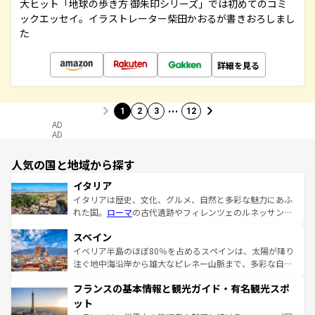
大ヒット「地球の歩き方 御朱印シリーズ」では初めてのコミ
ックエッセイ。イラストレーター柴田かおるが書きおろしまし
た
詳細を見る
…
1
2
3
12
AD
AD
人気の国と地域から探す
イタリア
イタリアは歴史、文化、グルメ、自然と多彩な魅力にあふ
れた国。
ローマ
の古代遺跡やフィレンツェのルネッサンス
美術、ヴェネツィアの運河など、歴史あるスポットはもち
スペイン
ろん、トスカーナの美しい田園風景やアマルフィ海岸の絶
景など、自然景観も見逃せない。観光の合間には、本場の
イベリア半島のほぼ80％を占めるスペインは、太陽が降り
ピザやパスタなど、絶品のイタリア料理を堪能することも
注ぐ地中海沿岸から雄大なピレネー山脈まで、多彩な自然
できる。朝目覚めてから夜眠るまで、すべての瞬間を楽し
と文化が詰まったヨーロッパ屈指の旅行先だ。多様な地域
フランスの基本情報と観光ガイド・有名観光スポ
ませてくれるイタリアで、忘れられない旅をしてみよう！
文化が根付くこの国では、情熱的なフラメンコ、熱気あふ
なお、新着のイタリア情報は
コンテンツ一覧
を参照してほ
れる闘牛、そして美味しいタパスが生活の一部となってい
ット
しい。
る。首都マドリードの洗練された雰囲気や、バルセロナの