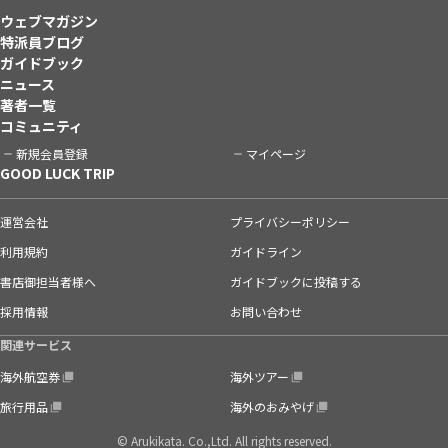
ウェブマガジン
特派員ブログ
ガイドブック
ニュース
著者一覧
コミュニティ
新規会員登録
マイページ
GOOD LUCK TRIP
運営会社
プライバシーポリシー
利用規約
ガイドライン
書店御担当者様へ
ガイドブックに投稿する
採用情報
お問い合わせ
関連サービス
海外航空券
海外ツアー
旅行用品
海外のおみやげ
© Arukikata. Co.,Ltd. All rights reserved.