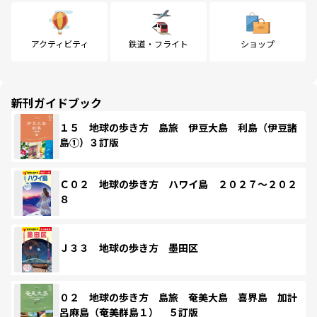
アクティビティ
鉄道・フライト
ショップ
新刊ガイドブック
１５ 地球の歩き方 島旅 伊豆大島 利島（伊豆諸
島①）３訂版
Ｃ０２ 地球の歩き方 ハワイ島 ２０２７～２０２
８
Ｊ３３ 地球の歩き方 墨田区
０２ 地球の歩き方 島旅 奄美大島 喜界島 加計
呂麻島（奄美群島１） ５訂版