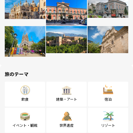
旅のテーマ
飲食
建築・アート
宿泊
イベント・観戦
世界遺産
リゾート