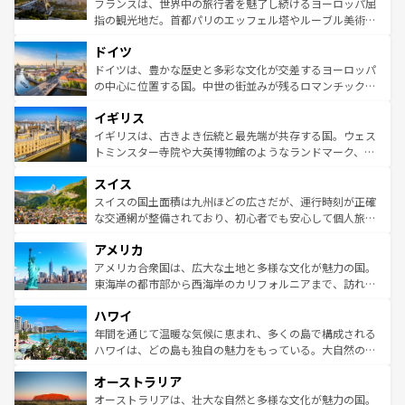
フランスは、世界中の旅行者を魅了し続けるヨーロッパ屈
アートに溢れた街角から、地方では古代ローマ遺跡や中世
指の観光地だ。首都パリのエッフェル塔やルーブル美術館
の城塞都市、穏やかなビーチリゾートまで多彩な表情を見
といった象徴的なスポットから、田舎町の古風な美しさま
せる。地方によって風土や気候が異なるスペインはその個
ドイツ
で、幅広い魅力が詰まっている。華麗な宮殿、歴史的な大
性で訪れる人を魅了する。 なお、新着のスペイン情報は
コ
聖堂、美しいビーチ、そして豊かな自然が、訪れる者を心
ドイツは、豊かな歴史と多彩な文化が交差するヨーロッパ
ンテンツ一覧
を参照してほしい。
から魅了する。また、フランスは美食の国としても知ら
の中心に位置する国。中世の街並みが残るロマンチック街
れ、フランス料理はユネスコ無形文化遺産にも登録されて
道から、未来を先取りするようなモダンな都市まで多様な
イギリス
いる。シャンパンの発祥地であるランス、プロヴァンスの
顔を持つこの国は、どこを歩いても飽きることがない。ベ
香り高いラベンダー畑など、多彩な楽しみ方が可能だ。さ
ルリンの文化的活気、バイエルン州のアルプスの絶景、そ
イギリスは、古きよき伝統と最先端が共存する国。ウェス
らに、パリ以外の地域にも魅力が溢れており、どの街角に
してライン川沿いのワイン畑といった風景は必見。ビール
トミンスター寺院や大英博物館のようなランドマーク、歴
も豊かな歴史と文化が息づいている。パリ以外の個性あふ
とソーセージを味わいながら地元の人と過ごす楽しい時間
史ある大学都市、美しい丘陵地帯や牧歌的な風景など、エ
れる地方に足を運ぶとそれぞれで全く異なる文化を体験で
スイス
は、お酒好きな人にはぜひ体験してほしい。 なお、新着の
リアごとに異なる魅力がある。また、優雅なアフタヌーン
きるだろう。 なお、新着のフランス情報は
コンテンツ一覧
ドイツ情報は
コンテンツ一覧
を参照してほしい。
ティー、ビール好きにはたまらない英国パブ、サッカー観
スイスの国土面積は九州ほどの広さだが、運行時刻が正確
を参照してほしい。
戦など、本場だからこそできる体験も豊富。イギリスを旅
な交通網が整備されており、初心者でも安心して個人旅行
して楽しみつくそう。 なお、新着のイギリス情報は
コンテ
を楽しめる。日本同様に時刻表どおりの旅が可能だ。中世
アメリカ
ンツ一覧
を参照してほしい。
の建物がそのまま残る町や、スイスならではのユニークな
博物館もあり、アルプス観光だけでなく町歩きも満喫する
アメリカ合衆国は、広大な土地と多様な文化が魅力の国。
ことができる。国民の所得が高いため物価も高いが、旅行
東海岸の都市部から西海岸のカリフォルニアまで、訪れる
者向けの交通パス提供のサービスもあり、うまく活用すれ
場所ごとに異なる風景と体験が待っている。ニューヨーク
ハワイ
ば市内交通費無料で観光を楽しむこともできる。 なお、新
のような巨大都市は、観光、ショッピング、エンターテイ
着のスイス情報は
コンテンツ一覧
を参照してほしい。
ンメントが詰まった刺激的なスポットだ。一方、アメリカ
年間を通じて温暖な気候に恵まれ、多くの島で構成される
西部には大自然が広がり、グランドキャニオンやイエロー
ハワイは、どの島も独自の魅力をもっている。大自然の神
ストーン国立公園といった絶景が堪能できる。さらに、南
秘を感じたいなら、火山が生み出した壮大な景観を誇るハ
オーストラリア
部のニューオーリンズでは、音楽と美食が融合した独特の
ワイ島は見逃せない。また、定番の観光地といえばオアフ
文化が魅力。旅行者はアメリカの各地域で異なる魅力を楽
島だが、静かな自然を求めるならマウイ島やカウアイ島が
オーストラリアは、壮大な自然と多様な文化が魅力の国。