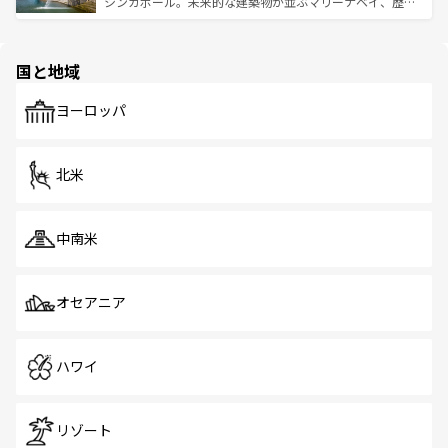
うな絶景から文化的な体験まで、香港を存分に楽しみ尽く
シンガポール。未来的な建築物が並ぶマリーナベイ、歴史
ける。 なお、新着のタイ情報は
コンテンツ一覧
を参照して
そう。 なお、新着の香港情報は
コンテンツ一覧
を参照して
と伝統を感じられるエスニックタウン、多数の緑豊かな公
ほしい。
ほしい。
園や自然保護区など、自然が調和した近代的な景観と文化
の多様性あふれるカラフルな町は、どこを歩いても新しい
国と地域
発見がある。さらに、治安のよさや充実した公共交通機関
も、旅行者にとっては魅力的なポイント。グルメも豊富
で、ホーカーズは地元の風情を楽しめる外せないスポット
ヨーロッパ
だ。訪れる人を飽きさせないシンガポールで、多様な魅力
を体感しよう。 なお、新着のシンガポール情報は
コンテン
ツ一覧
を参照してほしい。
北米
中南米
オセアニア
ハワイ
リゾート