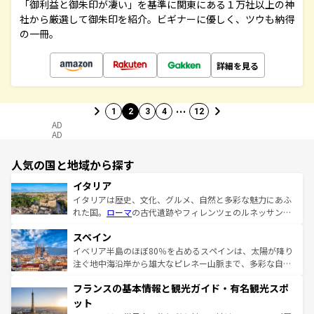
「御利益と御朱印が凄い」を基準に関東にある１万社以上の神
社から厳選して御朱印を紹介。ビギナーに優しく、ツウも納得
の一冊。
詳細を見る
…
1
2
3
4
12
AD
AD
人気の国と地域から探す
イタリア
イタリアは歴史、文化、グルメ、自然と多彩な魅力にあふ
れた国。
ローマ
の古代遺跡やフィレンツェのルネッサンス
美術、ヴェネツィアの運河など、歴史あるスポットはもち
スペイン
ろん、トスカーナの美しい田園風景やアマルフィ海岸の絶
景など、自然景観も見逃せない。観光の合間には、本場の
イベリア半島のほぼ80％を占めるスペインは、太陽が降り
ピザやパスタなど、絶品のイタリア料理を堪能することも
注ぐ地中海沿岸から雄大なピレネー山脈まで、多彩な自然
できる。朝目覚めてから夜眠るまで、すべての瞬間を楽し
と文化が詰まったヨーロッパ屈指の旅行先だ。多様な地域
フランスの基本情報と観光ガイド・有名観光スポ
ませてくれるイタリアで、忘れられない旅をしてみよう！
文化が根付くこの国では、情熱的なフラメンコ、熱気あふ
なお、新着のイタリア情報は
コンテンツ一覧
を参照してほ
れる闘牛、そして美味しいタパスが生活の一部となってい
ット
しい。
る。首都マドリードの洗練された雰囲気や、バルセロナの