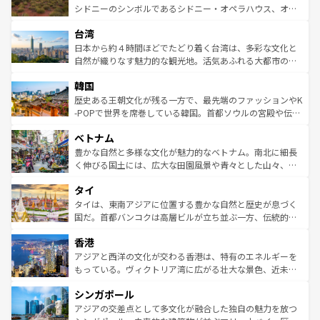
しみながら、その多様性と豊かな歴史を感じることができ
おすすめ。エメラルドグリーンに輝く海をはじめ、豊かな
シドニーのシンボルであるシドニー・オペラハウス、オー
るだろう。車でのロードトリップや列車の旅も、アメリカ
文化や歴史が息づいている。「アロハスピリット」と呼ば
ストラリア東海岸北部に広がる大サンゴ礁地帯グレートバ
ならではの贅沢な旅のスタイルだ。 なお、新着のアメリカ
台湾
れるおもてなしの心で訪れる人々を迎えてくれるハワイの
リアリーフや大陸中央部にそびえるウルル（エアーズロッ
情報は
コンテンツ一覧
を参照してほしい。
人々、おいしいローカルフードやハワイアンミュージッ
ク）、タスマニアの美しい原生林やケアンズの熱帯雨林な
日本から約４時間ほどでたどり着く台湾は、多彩な文化と
ク、伝統的なフラダンスなど、すべてがハワイの魅力を彩
ど、見どころがたくさん。また、カフェやワイン、オージ
自然が織りなす魅力的な観光地。活気あふれる大都市の台
っている。訪れるたびに新しい発見と感動が待っているハ
ービーフなどの食文化も豊かで、美味しいものであふれて
北やノスタルジックな町並みが人気な九份（ジォウフェ
ワイを、存分に味わってほしい。 なお、新着のハワイ情報
韓国
いる。アクティビティも充実しており、サーフィンやダイ
ン）、静ひつな山岳地帯である台湾東部など、都市の喧騒
は
コンテンツ一覧
を参照してほしい。
ビング、ハイキングなど、アウトドア好きにはたまらな
と山間の静けさが共存しており、訪れる人に新しい発見と
歴史ある王朝文化が残る一方で、最先端のファッションやK
い。オーストラリアの多彩な魅力を存分に味わいつくそ
驚きをもたらしてくれる。また、奥深い台湾の食文化も魅
-POPで世界を席巻している韓国。首都ソウルの宮殿や伝統
う。 なお、新着のオーストラリア情報は
コンテンツ一覧
を
力で、夜市などの屋台グルメから高級料理、ヘルシーで美
家屋が並ぶエリアでは韓国の歴史と文化に浸ることがで
参照してほしい。
ベトナム
容にもいいと評判のスイーツなど、バラエティ豊かな料理
き、地方に足を延ばせば四季折々の自然美を楽しむことが
が味わえる。 なお、新着の台湾情報は
コンテンツ一覧
を参
できる。そして、キムチや焼肉、絶品のストリートフード
豊かな自然と多様な文化が魅力的なベトナム。南北に細長
照してほしい。
まで、さまざまな韓国料理が待っている。夜には、韓国な
く伸びる国土には、広大な田園風景や青々とした山々、世
らではのナイトライフも堪能できる。あたたかいホスピタ
界遺産に登録された壮大な自然景観が点在し、都市部では
タイ
リティに包まれながら、韓国の多彩な魅力を心ゆくまで味
急速な発展と共に伝統が息づく。ハノイの古い町並みやホ
わってみてほしい。 なお、新着の韓国情報は
コンテンツ一
ーチミン市のフランス統治時代の建物も、独特の雰囲気を
タイは、東南アジアに位置する豊かな自然と歴史が息づく
覧
を参照してほしい。
醸し出している。また、バラエティの豊かさとおいしさで
国だ。首都バンコクは高層ビルが立ち並ぶ一方、伝統的な
世界中の食通を魅了してやまないベトナム料理も魅力のひ
寺院や市場がいたるところに点在し、古きよき文化と現代
香港
とつ。フォーやバインミー、ベトナムコーヒーなどは、ぜ
の活気が交差している。北部ではチェンマイなどの山岳地
ひ現地で味わいたい。どの地域を訪れてもあたたかい人々
帯で自然と触れ合い、南部ではプーケットやクラビの美し
アジアと西洋の文化が交わる香港は、特有のエネルギーを
が旅行者を迎えてくれるので、きっと忘れられない旅にな
いビーチでリゾート気分を楽しむことができる。タイ料理
もっている。ヴィクトリア湾に広がる壮大な景色、近未来
るはずだ。 なお、新着のベトナム情報は
コンテンツ一覧
を
は世界的に有名で、屋台から高級レストランまで味覚を刺
的なアートスポット、そして歴史と現代が融合した町並
参照してほしい。
シンガポール
激する。気候は一年中温暖で、どの季節にも異なる楽しみ
み、どこを訪れても感動するはず。観光スポットが密集し
が待っている。親しみやすいタイの人々、仏教を中心とし
ており、効率よく見どころを回れるのも魅力。息をのむよ
アジアの交差点として多文化が融合した独自の魅力を放つ
た文化、そして多様な観光資源が、訪れる旅人を魅了し続