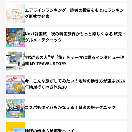
エアラインランキング 読者の投票をもとにランキン
グ形式で発表
Next韓国旅 次の韓国旅行がもっと楽しくなる 旅先・
グルメ・テクニック
旬な“あの人”が「旅」をテーマに語るインタビュー連
載 MY TRAVEL STORY
今、こんな旅がしてみたい！地球の歩き方が選ぶ2026
年絶対行くべき旅先30
コスパもタイパもかなえる！賢者の旅テクニック
地球の歩き方♥偏愛ハワイ