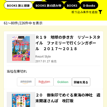
BOOKS 旅と健康
BOOKS 旅の読み物
BOOKS
D-Books
絞り込み条件を追加
61〜80件/226件中 を表示
Ｒ１９ 地球の歩き方 リゾートスタ
イル ファミリーで行くシンガポー
ル ２０１７～２０１８
Resort Style
2017.01.27 発売
当社在庫切れ
詳細を見る
２０ 御朱印でめぐる東海の神社 週
末開運さんぽ 改訂版