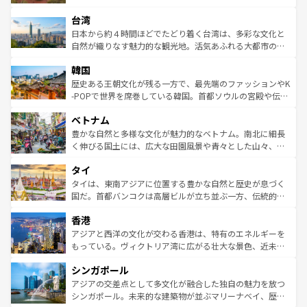
るだろう。車でのロードトリップや列車の旅も、アメリカ
文化や歴史が息づいている。「アロハスピリット」と呼ば
ストラリア東海岸北部に広がる大サンゴ礁地帯グレートバ
ならではの贅沢な旅のスタイルだ。 なお、新着のアメリカ
台湾
れるおもてなしの心で訪れる人々を迎えてくれるハワイの
リアリーフや大陸中央部にそびえるウルル（エアーズロッ
情報は
コンテンツ一覧
を参照してほしい。
人々、おいしいローカルフードやハワイアンミュージッ
ク）、タスマニアの美しい原生林やケアンズの熱帯雨林な
日本から約４時間ほどでたどり着く台湾は、多彩な文化と
ク、伝統的なフラダンスなど、すべてがハワイの魅力を彩
ど、見どころがたくさん。また、カフェやワイン、オージ
自然が織りなす魅力的な観光地。活気あふれる大都市の台
っている。訪れるたびに新しい発見と感動が待っているハ
ービーフなどの食文化も豊かで、美味しいものであふれて
北やノスタルジックな町並みが人気な九份（ジォウフェ
ワイを、存分に味わってほしい。 なお、新着のハワイ情報
韓国
いる。アクティビティも充実しており、サーフィンやダイ
ン）、静ひつな山岳地帯である台湾東部など、都市の喧騒
は
コンテンツ一覧
を参照してほしい。
ビング、ハイキングなど、アウトドア好きにはたまらな
と山間の静けさが共存しており、訪れる人に新しい発見と
歴史ある王朝文化が残る一方で、最先端のファッションやK
い。オーストラリアの多彩な魅力を存分に味わいつくそ
驚きをもたらしてくれる。また、奥深い台湾の食文化も魅
-POPで世界を席巻している韓国。首都ソウルの宮殿や伝統
う。 なお、新着のオーストラリア情報は
コンテンツ一覧
を
力で、夜市などの屋台グルメから高級料理、ヘルシーで美
家屋が並ぶエリアでは韓国の歴史と文化に浸ることがで
参照してほしい。
ベトナム
容にもいいと評判のスイーツなど、バラエティ豊かな料理
き、地方に足を延ばせば四季折々の自然美を楽しむことが
が味わえる。 なお、新着の台湾情報は
コンテンツ一覧
を参
できる。そして、キムチや焼肉、絶品のストリートフード
豊かな自然と多様な文化が魅力的なベトナム。南北に細長
照してほしい。
まで、さまざまな韓国料理が待っている。夜には、韓国な
く伸びる国土には、広大な田園風景や青々とした山々、世
らではのナイトライフも堪能できる。あたたかいホスピタ
界遺産に登録された壮大な自然景観が点在し、都市部では
タイ
リティに包まれながら、韓国の多彩な魅力を心ゆくまで味
急速な発展と共に伝統が息づく。ハノイの古い町並みやホ
わってみてほしい。 なお、新着の韓国情報は
コンテンツ一
ーチミン市のフランス統治時代の建物も、独特の雰囲気を
タイは、東南アジアに位置する豊かな自然と歴史が息づく
覧
を参照してほしい。
醸し出している。また、バラエティの豊かさとおいしさで
国だ。首都バンコクは高層ビルが立ち並ぶ一方、伝統的な
世界中の食通を魅了してやまないベトナム料理も魅力のひ
寺院や市場がいたるところに点在し、古きよき文化と現代
香港
とつ。フォーやバインミー、ベトナムコーヒーなどは、ぜ
の活気が交差している。北部ではチェンマイなどの山岳地
ひ現地で味わいたい。どの地域を訪れてもあたたかい人々
帯で自然と触れ合い、南部ではプーケットやクラビの美し
アジアと西洋の文化が交わる香港は、特有のエネルギーを
が旅行者を迎えてくれるので、きっと忘れられない旅にな
いビーチでリゾート気分を楽しむことができる。タイ料理
もっている。ヴィクトリア湾に広がる壮大な景色、近未来
るはずだ。 なお、新着のベトナム情報は
コンテンツ一覧
を
は世界的に有名で、屋台から高級レストランまで味覚を刺
的なアートスポット、そして歴史と現代が融合した町並
参照してほしい。
シンガポール
激する。気候は一年中温暖で、どの季節にも異なる楽しみ
み、どこを訪れても感動するはず。観光スポットが密集し
が待っている。親しみやすいタイの人々、仏教を中心とし
ており、効率よく見どころを回れるのも魅力。息をのむよ
アジアの交差点として多文化が融合した独自の魅力を放つ
た文化、そして多様な観光資源が、訪れる旅人を魅了し続
うな絶景から文化的な体験まで、香港を存分に楽しみ尽く
シンガポール。未来的な建築物が並ぶマリーナベイ、歴史
ける。 なお、新着のタイ情報は
コンテンツ一覧
を参照して