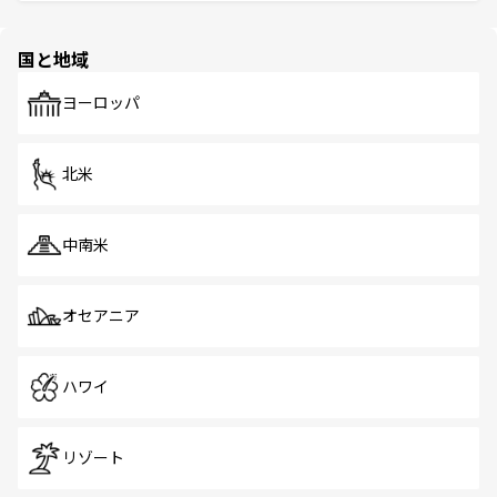
そう。 なお、新着の香港情報は
コンテンツ一覧
を参照して
と伝統を感じられるエスニックタウン、多数の緑豊かな公
ほしい。
ほしい。
園や自然保護区など、自然が調和した近代的な景観と文化
の多様性あふれるカラフルな町は、どこを歩いても新しい
国と地域
発見がある。さらに、治安のよさや充実した公共交通機関
も、旅行者にとっては魅力的なポイント。グルメも豊富
で、ホーカーズは地元の風情を楽しめる外せないスポット
ヨーロッパ
だ。訪れる人を飽きさせないシンガポールで、多様な魅力
を体感しよう。 なお、新着のシンガポール情報は
コンテン
ツ一覧
を参照してほしい。
北米
中南米
オセアニア
ハワイ
リゾート