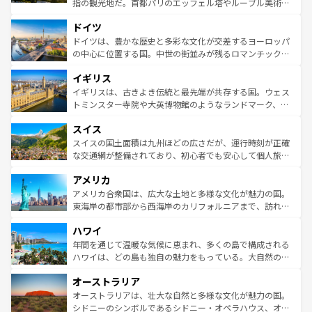
指の観光地だ。首都パリのエッフェル塔やルーブル美術館
の城塞都市、穏やかなビーチリゾートまで多彩な表情を見
といった象徴的なスポットから、田舎町の古風な美しさま
せる。地方によって風土や気候が異なるスペインはその個
ドイツ
で、幅広い魅力が詰まっている。華麗な宮殿、歴史的な大
性で訪れる人を魅了する。 なお、新着のスペイン情報は
コ
聖堂、美しいビーチ、そして豊かな自然が、訪れる者を心
ドイツは、豊かな歴史と多彩な文化が交差するヨーロッパ
ンテンツ一覧
を参照してほしい。
から魅了する。また、フランスは美食の国としても知ら
の中心に位置する国。中世の街並みが残るロマンチック街
れ、フランス料理はユネスコ無形文化遺産にも登録されて
道から、未来を先取りするようなモダンな都市まで多様な
イギリス
いる。シャンパンの発祥地であるランス、プロヴァンスの
顔を持つこの国は、どこを歩いても飽きることがない。ベ
香り高いラベンダー畑など、多彩な楽しみ方が可能だ。さ
ルリンの文化的活気、バイエルン州のアルプスの絶景、そ
イギリスは、古きよき伝統と最先端が共存する国。ウェス
らに、パリ以外の地域にも魅力が溢れており、どの街角に
してライン川沿いのワイン畑といった風景は必見。ビール
トミンスター寺院や大英博物館のようなランドマーク、歴
も豊かな歴史と文化が息づいている。パリ以外の個性あふ
とソーセージを味わいながら地元の人と過ごす楽しい時間
史ある大学都市、美しい丘陵地帯や牧歌的な風景など、エ
れる地方に足を運ぶとそれぞれで全く異なる文化を体験で
スイス
は、お酒好きな人にはぜひ体験してほしい。 なお、新着の
リアごとに異なる魅力がある。また、優雅なアフタヌーン
きるだろう。 なお、新着のフランス情報は
コンテンツ一覧
ドイツ情報は
コンテンツ一覧
を参照してほしい。
ティー、ビール好きにはたまらない英国パブ、サッカー観
スイスの国土面積は九州ほどの広さだが、運行時刻が正確
を参照してほしい。
戦など、本場だからこそできる体験も豊富。イギリスを旅
な交通網が整備されており、初心者でも安心して個人旅行
して楽しみつくそう。 なお、新着のイギリス情報は
コンテ
を楽しめる。日本同様に時刻表どおりの旅が可能だ。中世
アメリカ
ンツ一覧
を参照してほしい。
の建物がそのまま残る町や、スイスならではのユニークな
博物館もあり、アルプス観光だけでなく町歩きも満喫する
アメリカ合衆国は、広大な土地と多様な文化が魅力の国。
ことができる。国民の所得が高いため物価も高いが、旅行
東海岸の都市部から西海岸のカリフォルニアまで、訪れる
者向けの交通パス提供のサービスもあり、うまく活用すれ
場所ごとに異なる風景と体験が待っている。ニューヨーク
ハワイ
ば市内交通費無料で観光を楽しむこともできる。 なお、新
のような巨大都市は、観光、ショッピング、エンターテイ
着のスイス情報は
コンテンツ一覧
を参照してほしい。
ンメントが詰まった刺激的なスポットだ。一方、アメリカ
年間を通じて温暖な気候に恵まれ、多くの島で構成される
西部には大自然が広がり、グランドキャニオンやイエロー
ハワイは、どの島も独自の魅力をもっている。大自然の神
ストーン国立公園といった絶景が堪能できる。さらに、南
秘を感じたいなら、火山が生み出した壮大な景観を誇るハ
オーストラリア
部のニューオーリンズでは、音楽と美食が融合した独特の
ワイ島は見逃せない。また、定番の観光地といえばオアフ
文化が魅力。旅行者はアメリカの各地域で異なる魅力を楽
島だが、静かな自然を求めるならマウイ島やカウアイ島が
オーストラリアは、壮大な自然と多様な文化が魅力の国。
しみながら、その多様性と豊かな歴史を感じることができ
おすすめ。エメラルドグリーンに輝く海をはじめ、豊かな
シドニーのシンボルであるシドニー・オペラハウス、オー