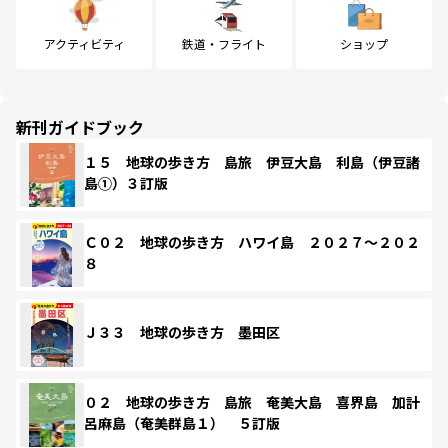
アクティビティ
鉄道・フライト
ショップ
新刊ガイドブック
１５ 地球の歩き方 島旅 伊豆大島 利島（伊豆諸
島①）３訂版
Ｃ０２ 地球の歩き方 ハワイ島 ２０２７～２０２
８
Ｊ３３ 地球の歩き方 墨田区
０２ 地球の歩き方 島旅 奄美大島 喜界島 加計
呂麻島（奄美群島１） ５訂版