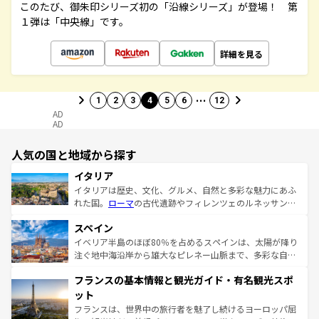
このたび、御朱印シリーズ初の「沿線シリーズ」が登場！ 第
１弾は「中央線」です。
詳細を見る
…
1
2
3
4
5
6
12
AD
AD
人気の国と地域から探す
イタリア
イタリアは歴史、文化、グルメ、自然と多彩な魅力にあふ
れた国。
ローマ
の古代遺跡やフィレンツェのルネッサンス
美術、ヴェネツィアの運河など、歴史あるスポットはもち
スペイン
ろん、トスカーナの美しい田園風景やアマルフィ海岸の絶
景など、自然景観も見逃せない。観光の合間には、本場の
イベリア半島のほぼ80％を占めるスペインは、太陽が降り
ピザやパスタなど、絶品のイタリア料理を堪能することも
注ぐ地中海沿岸から雄大なピレネー山脈まで、多彩な自然
できる。朝目覚めてから夜眠るまで、すべての瞬間を楽し
と文化が詰まったヨーロッパ屈指の旅行先だ。多様な地域
フランスの基本情報と観光ガイド・有名観光スポ
ませてくれるイタリアで、忘れられない旅をしてみよう！
文化が根付くこの国では、情熱的なフラメンコ、熱気あふ
なお、新着のイタリア情報は
コンテンツ一覧
を参照してほ
れる闘牛、そして美味しいタパスが生活の一部となってい
ット
しい。
る。首都マドリードの洗練された雰囲気や、バルセロナの
フランスは、世界中の旅行者を魅了し続けるヨーロッパ屈
アートに溢れた街角から、地方では古代ローマ遺跡や中世