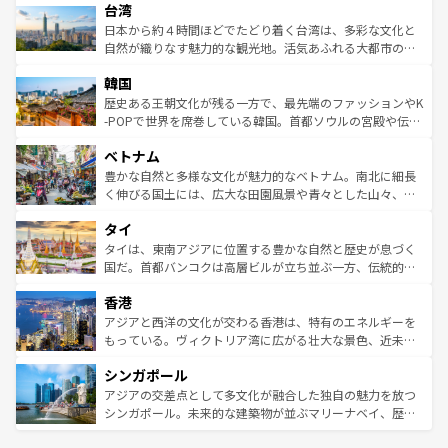
ならではの贅沢な旅のスタイルだ。 なお、新着のアメリカ
台湾
れるおもてなしの心で訪れる人々を迎えてくれるハワイの
リアリーフや大陸中央部にそびえるウルル（エアーズロッ
情報は
コンテンツ一覧
を参照してほしい。
人々、おいしいローカルフードやハワイアンミュージッ
ク）、タスマニアの美しい原生林やケアンズの熱帯雨林な
日本から約４時間ほどでたどり着く台湾は、多彩な文化と
ク、伝統的なフラダンスなど、すべてがハワイの魅力を彩
ど、見どころがたくさん。また、カフェやワイン、オージ
自然が織りなす魅力的な観光地。活気あふれる大都市の台
っている。訪れるたびに新しい発見と感動が待っているハ
ービーフなどの食文化も豊かで、美味しいものであふれて
北やノスタルジックな町並みが人気な九份（ジォウフェ
ワイを、存分に味わってほしい。 なお、新着のハワイ情報
韓国
いる。アクティビティも充実しており、サーフィンやダイ
ン）、静ひつな山岳地帯である台湾東部など、都市の喧騒
は
コンテンツ一覧
を参照してほしい。
ビング、ハイキングなど、アウトドア好きにはたまらな
と山間の静けさが共存しており、訪れる人に新しい発見と
歴史ある王朝文化が残る一方で、最先端のファッションやK
い。オーストラリアの多彩な魅力を存分に味わいつくそ
驚きをもたらしてくれる。また、奥深い台湾の食文化も魅
-POPで世界を席巻している韓国。首都ソウルの宮殿や伝統
う。 なお、新着のオーストラリア情報は
コンテンツ一覧
を
力で、夜市などの屋台グルメから高級料理、ヘルシーで美
家屋が並ぶエリアでは韓国の歴史と文化に浸ることがで
参照してほしい。
ベトナム
容にもいいと評判のスイーツなど、バラエティ豊かな料理
き、地方に足を延ばせば四季折々の自然美を楽しむことが
が味わえる。 なお、新着の台湾情報は
コンテンツ一覧
を参
できる。そして、キムチや焼肉、絶品のストリートフード
豊かな自然と多様な文化が魅力的なベトナム。南北に細長
照してほしい。
まで、さまざまな韓国料理が待っている。夜には、韓国な
く伸びる国土には、広大な田園風景や青々とした山々、世
らではのナイトライフも堪能できる。あたたかいホスピタ
界遺産に登録された壮大な自然景観が点在し、都市部では
タイ
リティに包まれながら、韓国の多彩な魅力を心ゆくまで味
急速な発展と共に伝統が息づく。ハノイの古い町並みやホ
わってみてほしい。 なお、新着の韓国情報は
コンテンツ一
ーチミン市のフランス統治時代の建物も、独特の雰囲気を
タイは、東南アジアに位置する豊かな自然と歴史が息づく
覧
を参照してほしい。
醸し出している。また、バラエティの豊かさとおいしさで
国だ。首都バンコクは高層ビルが立ち並ぶ一方、伝統的な
世界中の食通を魅了してやまないベトナム料理も魅力のひ
寺院や市場がいたるところに点在し、古きよき文化と現代
香港
とつ。フォーやバインミー、ベトナムコーヒーなどは、ぜ
の活気が交差している。北部ではチェンマイなどの山岳地
ひ現地で味わいたい。どの地域を訪れてもあたたかい人々
帯で自然と触れ合い、南部ではプーケットやクラビの美し
アジアと西洋の文化が交わる香港は、特有のエネルギーを
が旅行者を迎えてくれるので、きっと忘れられない旅にな
いビーチでリゾート気分を楽しむことができる。タイ料理
もっている。ヴィクトリア湾に広がる壮大な景色、近未来
るはずだ。 なお、新着のベトナム情報は
コンテンツ一覧
を
は世界的に有名で、屋台から高級レストランまで味覚を刺
的なアートスポット、そして歴史と現代が融合した町並
参照してほしい。
シンガポール
激する。気候は一年中温暖で、どの季節にも異なる楽しみ
み、どこを訪れても感動するはず。観光スポットが密集し
が待っている。親しみやすいタイの人々、仏教を中心とし
ており、効率よく見どころを回れるのも魅力。息をのむよ
アジアの交差点として多文化が融合した独自の魅力を放つ
た文化、そして多様な観光資源が、訪れる旅人を魅了し続
うな絶景から文化的な体験まで、香港を存分に楽しみ尽く
シンガポール。未来的な建築物が並ぶマリーナベイ、歴史
ける。 なお、新着のタイ情報は
コンテンツ一覧
を参照して
そう。 なお、新着の香港情報は
コンテンツ一覧
を参照して
と伝統を感じられるエスニックタウン、多数の緑豊かな公
ほしい。
ほしい。