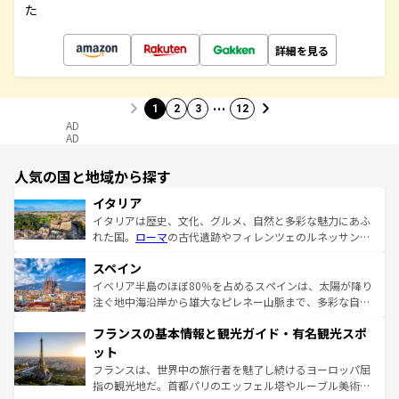
た
詳細を見る
…
1
2
3
12
AD
AD
人気の国と地域から探す
イタリア
イタリアは歴史、文化、グルメ、自然と多彩な魅力にあふ
れた国。
ローマ
の古代遺跡やフィレンツェのルネッサンス
美術、ヴェネツィアの運河など、歴史あるスポットはもち
スペイン
ろん、トスカーナの美しい田園風景やアマルフィ海岸の絶
景など、自然景観も見逃せない。観光の合間には、本場の
イベリア半島のほぼ80％を占めるスペインは、太陽が降り
ピザやパスタなど、絶品のイタリア料理を堪能することも
注ぐ地中海沿岸から雄大なピレネー山脈まで、多彩な自然
できる。朝目覚めてから夜眠るまで、すべての瞬間を楽し
と文化が詰まったヨーロッパ屈指の旅行先だ。多様な地域
フランスの基本情報と観光ガイド・有名観光スポ
ませてくれるイタリアで、忘れられない旅をしてみよう！
文化が根付くこの国では、情熱的なフラメンコ、熱気あふ
なお、新着のイタリア情報は
コンテンツ一覧
を参照してほ
れる闘牛、そして美味しいタパスが生活の一部となってい
ット
しい。
る。首都マドリードの洗練された雰囲気や、バルセロナの
フランスは、世界中の旅行者を魅了し続けるヨーロッパ屈
アートに溢れた街角から、地方では古代ローマ遺跡や中世
指の観光地だ。首都パリのエッフェル塔やルーブル美術館
の城塞都市、穏やかなビーチリゾートまで多彩な表情を見