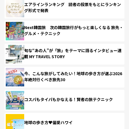
エアラインランキング 読者の投票をもとにランキン
グ形式で発表
Next韓国旅 次の韓国旅行がもっと楽しくなる 旅先・
グルメ・テクニック
旬な“あの人”が「旅」をテーマに語るインタビュー連
載 MY TRAVEL STORY
今、こんな旅がしてみたい！地球の歩き方が選ぶ2026
年絶対行くべき旅先30
コスパもタイパもかなえる！賢者の旅テクニック
地球の歩き方♥偏愛ハワイ