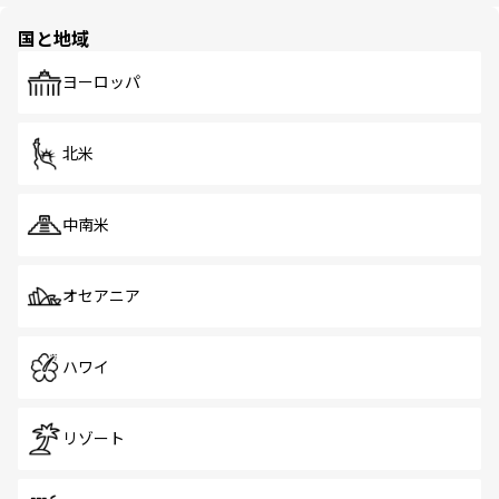
園や自然保護区など、自然が調和した近代的な景観と文化
の多様性あふれるカラフルな町は、どこを歩いても新しい
国と地域
発見がある。さらに、治安のよさや充実した公共交通機関
も、旅行者にとっては魅力的なポイント。グルメも豊富
で、ホーカーズは地元の風情を楽しめる外せないスポット
ヨーロッパ
だ。訪れる人を飽きさせないシンガポールで、多様な魅力
を体感しよう。 なお、新着のシンガポール情報は
コンテン
ツ一覧
を参照してほしい。
北米
中南米
オセアニア
ハワイ
リゾート