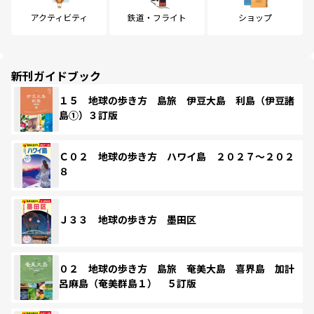
アクティビティ
鉄道・フライト
ショップ
新刊ガイドブック
１５ 地球の歩き方 島旅 伊豆大島 利島（伊豆諸
島①）３訂版
Ｃ０２ 地球の歩き方 ハワイ島 ２０２７～２０２
８
Ｊ３３ 地球の歩き方 墨田区
０２ 地球の歩き方 島旅 奄美大島 喜界島 加計
呂麻島（奄美群島１） ５訂版