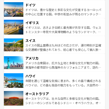
といった象徴的なスポットから、田舎町の古風な美しさま
せる。地方によって風土や気候が異なるスペインはその個
ドイツ
で、幅広い魅力が詰まっている。華麗な宮殿、歴史的な大
性で訪れる人を魅了する。 なお、新着のスペイン情報は
コ
聖堂、美しいビーチ、そして豊かな自然が、訪れる者を心
ドイツは、豊かな歴史と多彩な文化が交差するヨーロッパ
ンテンツ一覧
を参照してほしい。
から魅了する。また、フランスは美食の国としても知ら
の中心に位置する国。中世の街並みが残るロマンチック街
れ、フランス料理はユネスコ無形文化遺産にも登録されて
道から、未来を先取りするようなモダンな都市まで多様な
イギリス
いる。シャンパンの発祥地であるランス、プロヴァンスの
顔を持つこの国は、どこを歩いても飽きることがない。ベ
香り高いラベンダー畑など、多彩な楽しみ方が可能だ。さ
ルリンの文化的活気、バイエルン州のアルプスの絶景、そ
イギリスは、古きよき伝統と最先端が共存する国。ウェス
らに、パリ以外の地域にも魅力が溢れており、どの街角に
してライン川沿いのワイン畑といった風景は必見。ビール
トミンスター寺院や大英博物館のようなランドマーク、歴
も豊かな歴史と文化が息づいている。パリ以外の個性あふ
とソーセージを味わいながら地元の人と過ごす楽しい時間
史ある大学都市、美しい丘陵地帯や牧歌的な風景など、エ
れる地方に足を運ぶとそれぞれで全く異なる文化を体験で
スイス
は、お酒好きな人にはぜひ体験してほしい。 なお、新着の
リアごとに異なる魅力がある。また、優雅なアフタヌーン
きるだろう。 なお、新着のフランス情報は
コンテンツ一覧
ドイツ情報は
コンテンツ一覧
を参照してほしい。
ティー、ビール好きにはたまらない英国パブ、サッカー観
スイスの国土面積は九州ほどの広さだが、運行時刻が正確
を参照してほしい。
戦など、本場だからこそできる体験も豊富。イギリスを旅
な交通網が整備されており、初心者でも安心して個人旅行
して楽しみつくそう。 なお、新着のイギリス情報は
コンテ
を楽しめる。日本同様に時刻表どおりの旅が可能だ。中世
アメリカ
ンツ一覧
を参照してほしい。
の建物がそのまま残る町や、スイスならではのユニークな
博物館もあり、アルプス観光だけでなく町歩きも満喫する
アメリカ合衆国は、広大な土地と多様な文化が魅力の国。
ことができる。国民の所得が高いため物価も高いが、旅行
東海岸の都市部から西海岸のカリフォルニアまで、訪れる
者向けの交通パス提供のサービスもあり、うまく活用すれ
場所ごとに異なる風景と体験が待っている。ニューヨーク
ハワイ
ば市内交通費無料で観光を楽しむこともできる。 なお、新
のような巨大都市は、観光、ショッピング、エンターテイ
着のスイス情報は
コンテンツ一覧
を参照してほしい。
ンメントが詰まった刺激的なスポットだ。一方、アメリカ
年間を通じて温暖な気候に恵まれ、多くの島で構成される
西部には大自然が広がり、グランドキャニオンやイエロー
ハワイは、どの島も独自の魅力をもっている。大自然の神
ストーン国立公園といった絶景が堪能できる。さらに、南
秘を感じたいなら、火山が生み出した壮大な景観を誇るハ
オーストラリア
部のニューオーリンズでは、音楽と美食が融合した独特の
ワイ島は見逃せない。また、定番の観光地といえばオアフ
文化が魅力。旅行者はアメリカの各地域で異なる魅力を楽
島だが、静かな自然を求めるならマウイ島やカウアイ島が
オーストラリアは、壮大な自然と多様な文化が魅力の国。
しみながら、その多様性と豊かな歴史を感じることができ
おすすめ。エメラルドグリーンに輝く海をはじめ、豊かな
シドニーのシンボルであるシドニー・オペラハウス、オー
るだろう。車でのロードトリップや列車の旅も、アメリカ
文化や歴史が息づいている。「アロハスピリット」と呼ば
ストラリア東海岸北部に広がる大サンゴ礁地帯グレートバ