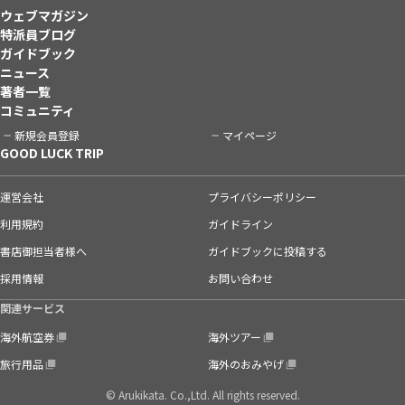
ウェブマガジン
特派員ブログ
ガイドブック
ニュース
著者一覧
コミュニティ
新規会員登録
マイページ
GOOD LUCK TRIP
運営会社
プライバシーポリシー
利用規約
ガイドライン
書店御担当者様へ
ガイドブックに投稿する
採用情報
お問い合わせ
関連サービス
海外航空券
海外ツアー
旅行用品
海外のおみやげ
© Arukikata. Co.,Ltd. All rights reserved.