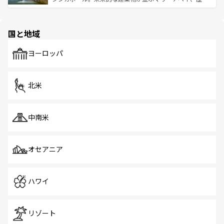
ける。 なお、新着のタイ情報は
コンテンツ一覧
を参照して
そう。 なお、新着の香港情報は
コンテンツ一覧
を参照して
と伝統を感じられるエスニックタウン、多数の緑豊かな公
ほしい。
ほしい。
園や自然保護区など、自然が調和した近代的な景観と文化
の多様性あふれるカラフルな町は、どこを歩いても新しい
国と地域
発見がある。さらに、治安のよさや充実した公共交通機関
も、旅行者にとっては魅力的なポイント。グルメも豊富
で、ホーカーズは地元の風情を楽しめる外せないスポット
ヨーロッパ
だ。訪れる人を飽きさせないシンガポールで、多様な魅力
を体感しよう。 なお、新着のシンガポール情報は
コンテン
ツ一覧
を参照してほしい。
北米
中南米
オセアニア
ハワイ
リゾート