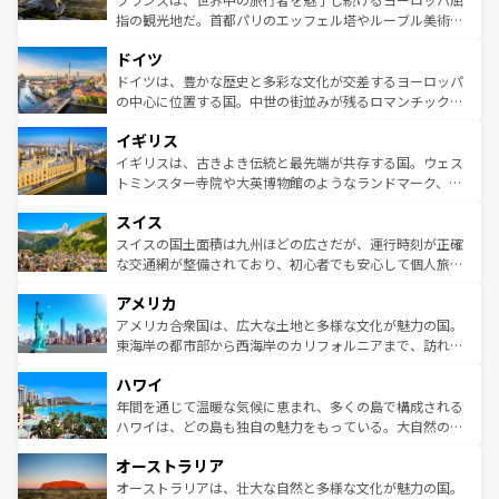
アートに溢れた街角から、地方では古代ローマ遺跡や中世
指の観光地だ。首都パリのエッフェル塔やルーブル美術館
の城塞都市、穏やかなビーチリゾートまで多彩な表情を見
といった象徴的なスポットから、田舎町の古風な美しさま
せる。地方によって風土や気候が異なるスペインはその個
ドイツ
で、幅広い魅力が詰まっている。華麗な宮殿、歴史的な大
性で訪れる人を魅了する。 なお、新着のスペイン情報は
コ
聖堂、美しいビーチ、そして豊かな自然が、訪れる者を心
ドイツは、豊かな歴史と多彩な文化が交差するヨーロッパ
ンテンツ一覧
を参照してほしい。
から魅了する。また、フランスは美食の国としても知ら
の中心に位置する国。中世の街並みが残るロマンチック街
れ、フランス料理はユネスコ無形文化遺産にも登録されて
道から、未来を先取りするようなモダンな都市まで多様な
イギリス
いる。シャンパンの発祥地であるランス、プロヴァンスの
顔を持つこの国は、どこを歩いても飽きることがない。ベ
香り高いラベンダー畑など、多彩な楽しみ方が可能だ。さ
ルリンの文化的活気、バイエルン州のアルプスの絶景、そ
イギリスは、古きよき伝統と最先端が共存する国。ウェス
らに、パリ以外の地域にも魅力が溢れており、どの街角に
してライン川沿いのワイン畑といった風景は必見。ビール
トミンスター寺院や大英博物館のようなランドマーク、歴
も豊かな歴史と文化が息づいている。パリ以外の個性あふ
とソーセージを味わいながら地元の人と過ごす楽しい時間
史ある大学都市、美しい丘陵地帯や牧歌的な風景など、エ
れる地方に足を運ぶとそれぞれで全く異なる文化を体験で
スイス
は、お酒好きな人にはぜひ体験してほしい。 なお、新着の
リアごとに異なる魅力がある。また、優雅なアフタヌーン
きるだろう。 なお、新着のフランス情報は
コンテンツ一覧
ドイツ情報は
コンテンツ一覧
を参照してほしい。
ティー、ビール好きにはたまらない英国パブ、サッカー観
スイスの国土面積は九州ほどの広さだが、運行時刻が正確
を参照してほしい。
戦など、本場だからこそできる体験も豊富。イギリスを旅
な交通網が整備されており、初心者でも安心して個人旅行
して楽しみつくそう。 なお、新着のイギリス情報は
コンテ
を楽しめる。日本同様に時刻表どおりの旅が可能だ。中世
アメリカ
ンツ一覧
を参照してほしい。
の建物がそのまま残る町や、スイスならではのユニークな
博物館もあり、アルプス観光だけでなく町歩きも満喫する
アメリカ合衆国は、広大な土地と多様な文化が魅力の国。
ことができる。国民の所得が高いため物価も高いが、旅行
東海岸の都市部から西海岸のカリフォルニアまで、訪れる
者向けの交通パス提供のサービスもあり、うまく活用すれ
場所ごとに異なる風景と体験が待っている。ニューヨーク
ハワイ
ば市内交通費無料で観光を楽しむこともできる。 なお、新
のような巨大都市は、観光、ショッピング、エンターテイ
着のスイス情報は
コンテンツ一覧
を参照してほしい。
ンメントが詰まった刺激的なスポットだ。一方、アメリカ
年間を通じて温暖な気候に恵まれ、多くの島で構成される
西部には大自然が広がり、グランドキャニオンやイエロー
ハワイは、どの島も独自の魅力をもっている。大自然の神
ストーン国立公園といった絶景が堪能できる。さらに、南
秘を感じたいなら、火山が生み出した壮大な景観を誇るハ
オーストラリア
部のニューオーリンズでは、音楽と美食が融合した独特の
ワイ島は見逃せない。また、定番の観光地といえばオアフ
文化が魅力。旅行者はアメリカの各地域で異なる魅力を楽
島だが、静かな自然を求めるならマウイ島やカウアイ島が
オーストラリアは、壮大な自然と多様な文化が魅力の国。