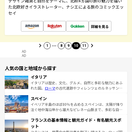
デザイン雑貨と自然をテーマに、北欧4ヵ国の旅の魅力を描い
た北欧好きイラストレーター、ナシエによる旅のコミックエッ
セイ
詳細を見る
…
1
8
9
10
11
AD
AD
人気の国と地域から探す
イタリア
イタリアは歴史、文化、グルメ、自然と多彩な魅力にあふ
れた国。
ローマ
の古代遺跡やフィレンツェのルネッサンス
美術、ヴェネツィアの運河など、歴史あるスポットはもち
スペイン
ろん、トスカーナの美しい田園風景やアマルフィ海岸の絶
景など、自然景観も見逃せない。観光の合間には、本場の
イベリア半島のほぼ80％を占めるスペインは、太陽が降り
ピザやパスタなど、絶品のイタリア料理を堪能することも
注ぐ地中海沿岸から雄大なピレネー山脈まで、多彩な自然
できる。朝目覚めてから夜眠るまで、すべての瞬間を楽し
と文化が詰まったヨーロッパ屈指の旅行先だ。多様な地域
フランスの基本情報と観光ガイド・有名観光スポ
ませてくれるイタリアで、忘れられない旅をしてみよう！
文化が根付くこの国では、情熱的なフラメンコ、熱気あふ
なお、新着のイタリア情報は
コンテンツ一覧
を参照してほ
れる闘牛、そして美味しいタパスが生活の一部となってい
ット
しい。
る。首都マドリードの洗練された雰囲気や、バルセロナの
フランスは、世界中の旅行者を魅了し続けるヨーロッパ屈