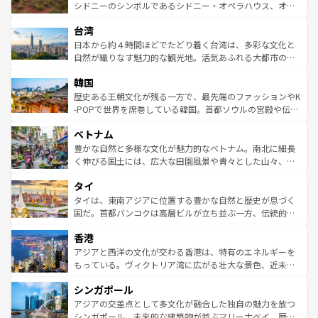
しみながら、その多様性と豊かな歴史を感じることができ
おすすめ。エメラルドグリーンに輝く海をはじめ、豊かな
シドニーのシンボルであるシドニー・オペラハウス、オー
るだろう。車でのロードトリップや列車の旅も、アメリカ
文化や歴史が息づいている。「アロハスピリット」と呼ば
ストラリア東海岸北部に広がる大サンゴ礁地帯グレートバ
ならではの贅沢な旅のスタイルだ。 なお、新着のアメリカ
台湾
れるおもてなしの心で訪れる人々を迎えてくれるハワイの
リアリーフや大陸中央部にそびえるウルル（エアーズロッ
情報は
コンテンツ一覧
を参照してほしい。
人々、おいしいローカルフードやハワイアンミュージッ
ク）、タスマニアの美しい原生林やケアンズの熱帯雨林な
日本から約４時間ほどでたどり着く台湾は、多彩な文化と
ク、伝統的なフラダンスなど、すべてがハワイの魅力を彩
ど、見どころがたくさん。また、カフェやワイン、オージ
自然が織りなす魅力的な観光地。活気あふれる大都市の台
っている。訪れるたびに新しい発見と感動が待っているハ
ービーフなどの食文化も豊かで、美味しいものであふれて
北やノスタルジックな町並みが人気な九份（ジォウフェ
ワイを、存分に味わってほしい。 なお、新着のハワイ情報
韓国
いる。アクティビティも充実しており、サーフィンやダイ
ン）、静ひつな山岳地帯である台湾東部など、都市の喧騒
は
コンテンツ一覧
を参照してほしい。
ビング、ハイキングなど、アウトドア好きにはたまらな
と山間の静けさが共存しており、訪れる人に新しい発見と
歴史ある王朝文化が残る一方で、最先端のファッションやK
い。オーストラリアの多彩な魅力を存分に味わいつくそ
驚きをもたらしてくれる。また、奥深い台湾の食文化も魅
-POPで世界を席巻している韓国。首都ソウルの宮殿や伝統
う。 なお、新着のオーストラリア情報は
コンテンツ一覧
を
力で、夜市などの屋台グルメから高級料理、ヘルシーで美
家屋が並ぶエリアでは韓国の歴史と文化に浸ることがで
参照してほしい。
ベトナム
容にもいいと評判のスイーツなど、バラエティ豊かな料理
き、地方に足を延ばせば四季折々の自然美を楽しむことが
が味わえる。 なお、新着の台湾情報は
コンテンツ一覧
を参
できる。そして、キムチや焼肉、絶品のストリートフード
豊かな自然と多様な文化が魅力的なベトナム。南北に細長
照してほしい。
まで、さまざまな韓国料理が待っている。夜には、韓国な
く伸びる国土には、広大な田園風景や青々とした山々、世
らではのナイトライフも堪能できる。あたたかいホスピタ
界遺産に登録された壮大な自然景観が点在し、都市部では
タイ
リティに包まれながら、韓国の多彩な魅力を心ゆくまで味
急速な発展と共に伝統が息づく。ハノイの古い町並みやホ
わってみてほしい。 なお、新着の韓国情報は
コンテンツ一
ーチミン市のフランス統治時代の建物も、独特の雰囲気を
タイは、東南アジアに位置する豊かな自然と歴史が息づく
覧
を参照してほしい。
醸し出している。また、バラエティの豊かさとおいしさで
国だ。首都バンコクは高層ビルが立ち並ぶ一方、伝統的な
世界中の食通を魅了してやまないベトナム料理も魅力のひ
寺院や市場がいたるところに点在し、古きよき文化と現代
香港
とつ。フォーやバインミー、ベトナムコーヒーなどは、ぜ
の活気が交差している。北部ではチェンマイなどの山岳地
ひ現地で味わいたい。どの地域を訪れてもあたたかい人々
帯で自然と触れ合い、南部ではプーケットやクラビの美し
アジアと西洋の文化が交わる香港は、特有のエネルギーを
が旅行者を迎えてくれるので、きっと忘れられない旅にな
いビーチでリゾート気分を楽しむことができる。タイ料理
もっている。ヴィクトリア湾に広がる壮大な景色、近未来
るはずだ。 なお、新着のベトナム情報は
コンテンツ一覧
を
は世界的に有名で、屋台から高級レストランまで味覚を刺
的なアートスポット、そして歴史と現代が融合した町並
参照してほしい。
シンガポール
激する。気候は一年中温暖で、どの季節にも異なる楽しみ
み、どこを訪れても感動するはず。観光スポットが密集し
が待っている。親しみやすいタイの人々、仏教を中心とし
ており、効率よく見どころを回れるのも魅力。息をのむよ
アジアの交差点として多文化が融合した独自の魅力を放つ
た文化、そして多様な観光資源が、訪れる旅人を魅了し続
うな絶景から文化的な体験まで、香港を存分に楽しみ尽く
シンガポール。未来的な建築物が並ぶマリーナベイ、歴史