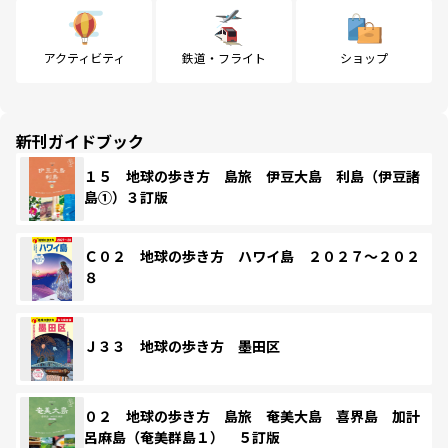
アクティビティ
鉄道・フライト
ショップ
新刊ガイドブック
１５ 地球の歩き方 島旅 伊豆大島 利島（伊豆諸
島①）３訂版
Ｃ０２ 地球の歩き方 ハワイ島 ２０２７～２０２
８
Ｊ３３ 地球の歩き方 墨田区
０２ 地球の歩き方 島旅 奄美大島 喜界島 加計
呂麻島（奄美群島１） ５訂版