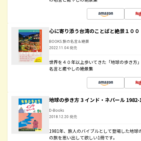
心に寄り添う台湾のことばと絶景１００
BOOKS 旅の名言＆絶景
2022.11.04 発売
世界を４０年以上歩いてきた「地球の歩き方
名言と癒やしの絶景集
地球の歩き方 3 インド・ネパール 1982
D-Books
2018.12.20 発売
1981年、旅人のバイブルとして登場した地
の旅を思い出して欲しい1冊です。