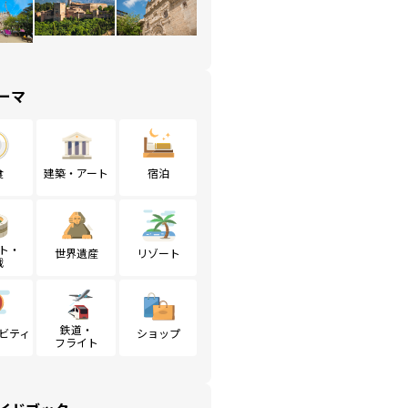
ーマ
食
建築・アート
宿泊
ト・
世界遺産
リゾート
戦
鉄道・
ビティ
ショップ
フライト