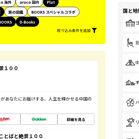
co 海外
aruco 国内
Plat
国と地
代
旅の図鑑
BOOKS スペシャルコラボ
BOOKS
D-Books
絞り込み条件を追加
景１００
」があなたにお届けする、人生を輝かせる中国の
詳細を見る
ことばと絶景１００