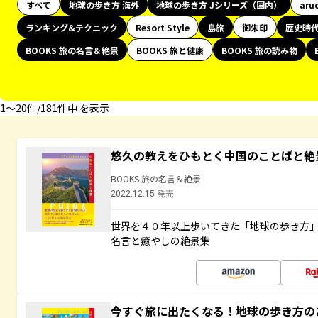
すべて
地球の歩き方 海外
地球の歩き方 Jシリーズ（国内）
aru
ランキング&テクニック
Resort Style
島旅
御朱印
歴史時
BOOKS 旅の名言＆絶景
BOOKS 旅と健康
BOOKS 旅の読み物
1〜20件/181件中 を表示
悠久の教えをひもとく中国のことばと絶
BOOKS 旅の名言＆絶景
2022.12.15 発売
世界を４０年以上歩いてきた「地球の歩き方
名言と癒やしの絶景集
今すぐ旅に出たくなる！地球の歩き方の