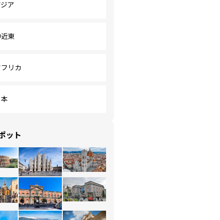
アジア
中近東
アフリカ
日本
ポット