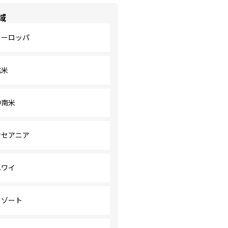
域
ヨーロッパ
北米
中南米
オセアニア
ハワイ
リゾート