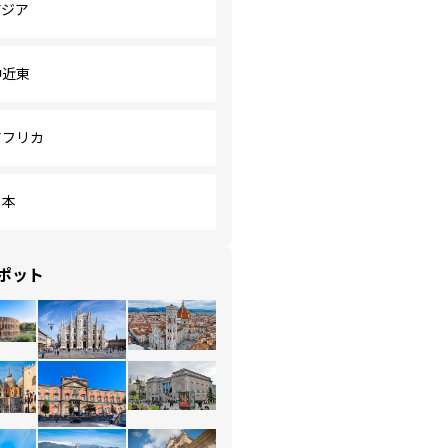
アジア
中近東
アフリカ
日本
ポット