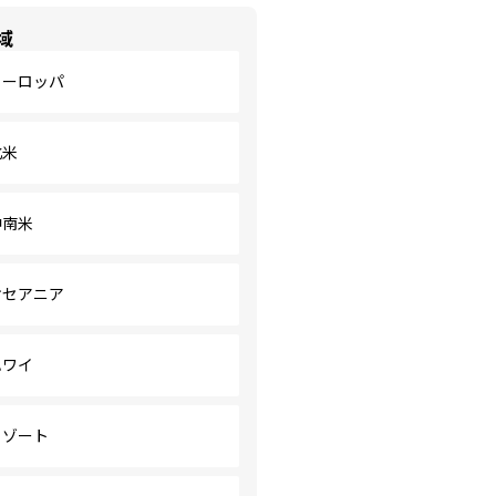
域
ヨーロッパ
北米
中南米
オセアニア
ハワイ
リゾート