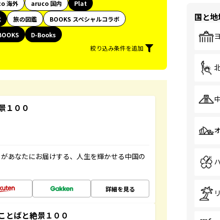
co 海外
aruco 国内
Plat
国と地
代
旅の図鑑
BOOKS スペシャルコラボ
BOOKS
D-Books
絞り込み条件を追加
景１００
」があなたにお届けする、人生を輝かせる中国の
詳細を見る
ことばと絶景１００