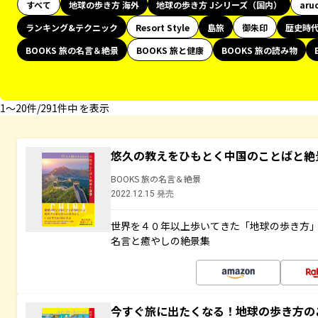
すべて
地球の歩き方 海外
地球の歩き方 Jシリーズ（国内）
aru
ランキング&テクニック
Resort Style
島旅
御朱印
歴史時
BOOKS 旅の名言＆絶景
BOOKS 旅と健康
BOOKS 旅の読み物
1〜20件/291件中 を表示
悠久の教えをひもとく中国のことばと絶
BOOKS 旅の名言＆絶景
2022.12.15 発売
世界を４０年以上歩いてきた「地球の歩き方
名言と癒やしの絶景集
今すぐ旅に出たくなる！地球の歩き方の