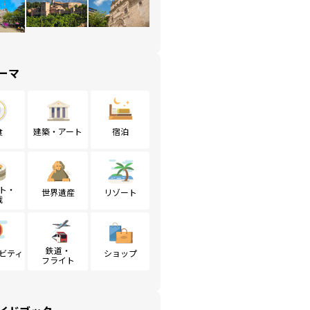
ーマ
食
建築・アート
宿泊
ト・
世界遺産
リゾート
戦
鉄道・
ビティ
ショップ
フライト