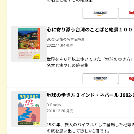
心に寄り添う台湾のことばと絶景１００
BOOKS 旅の名言＆絶景
2022.11.04 発売
世界を４０年以上歩いてきた「地球の歩き方
名言と癒やしの絶景集
地球の歩き方 3 インド・ネパール 1982
D-Books
2018.12.20 発売
1981年、旅人のバイブルとして登場した地
の旅を思い出して欲しい1冊です。