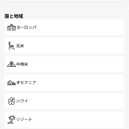
ける。 なお、新着のタイ情報は
コンテンツ一覧
を参照して
そう。 なお、新着の香港情報は
コンテンツ一覧
を参照して
と伝統を感じられるエスニックタウン、多数の緑豊かな公
ほしい。
ほしい。
園や自然保護区など、自然が調和した近代的な景観と文化
の多様性あふれるカラフルな町は、どこを歩いても新しい
国と地域
発見がある。さらに、治安のよさや充実した公共交通機関
も、旅行者にとっては魅力的なポイント。グルメも豊富
で、ホーカーズは地元の風情を楽しめる外せないスポット
ヨーロッパ
だ。訪れる人を飽きさせないシンガポールで、多様な魅力
を体感しよう。 なお、新着のシンガポール情報は
コンテン
ツ一覧
を参照してほしい。
北米
中南米
オセアニア
ハワイ
リゾート