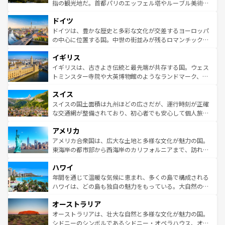
アートに溢れた街角から、地方では古代ローマ遺跡や中世
指の観光地だ。首都パリのエッフェル塔やルーブル美術館
の城塞都市、穏やかなビーチリゾートまで多彩な表情を見
といった象徴的なスポットから、田舎町の古風な美しさま
せる。地方によって風土や気候が異なるスペインはその個
ドイツ
で、幅広い魅力が詰まっている。華麗な宮殿、歴史的な大
性で訪れる人を魅了する。 なお、新着のスペイン情報は
コ
聖堂、美しいビーチ、そして豊かな自然が、訪れる者を心
ドイツは、豊かな歴史と多彩な文化が交差するヨーロッパ
ンテンツ一覧
を参照してほしい。
から魅了する。また、フランスは美食の国としても知ら
の中心に位置する国。中世の街並みが残るロマンチック街
れ、フランス料理はユネスコ無形文化遺産にも登録されて
道から、未来を先取りするようなモダンな都市まで多様な
イギリス
いる。シャンパンの発祥地であるランス、プロヴァンスの
顔を持つこの国は、どこを歩いても飽きることがない。ベ
香り高いラベンダー畑など、多彩な楽しみ方が可能だ。さ
ルリンの文化的活気、バイエルン州のアルプスの絶景、そ
イギリスは、古きよき伝統と最先端が共存する国。ウェス
らに、パリ以外の地域にも魅力が溢れており、どの街角に
してライン川沿いのワイン畑といった風景は必見。ビール
トミンスター寺院や大英博物館のようなランドマーク、歴
も豊かな歴史と文化が息づいている。パリ以外の個性あふ
とソーセージを味わいながら地元の人と過ごす楽しい時間
史ある大学都市、美しい丘陵地帯や牧歌的な風景など、エ
れる地方に足を運ぶとそれぞれで全く異なる文化を体験で
スイス
は、お酒好きな人にはぜひ体験してほしい。 なお、新着の
リアごとに異なる魅力がある。また、優雅なアフタヌーン
きるだろう。 なお、新着のフランス情報は
コンテンツ一覧
ドイツ情報は
コンテンツ一覧
を参照してほしい。
ティー、ビール好きにはたまらない英国パブ、サッカー観
スイスの国土面積は九州ほどの広さだが、運行時刻が正確
を参照してほしい。
戦など、本場だからこそできる体験も豊富。イギリスを旅
な交通網が整備されており、初心者でも安心して個人旅行
して楽しみつくそう。 なお、新着のイギリス情報は
コンテ
を楽しめる。日本同様に時刻表どおりの旅が可能だ。中世
アメリカ
ンツ一覧
を参照してほしい。
の建物がそのまま残る町や、スイスならではのユニークな
博物館もあり、アルプス観光だけでなく町歩きも満喫する
アメリカ合衆国は、広大な土地と多様な文化が魅力の国。
ことができる。国民の所得が高いため物価も高いが、旅行
東海岸の都市部から西海岸のカリフォルニアまで、訪れる
者向けの交通パス提供のサービスもあり、うまく活用すれ
場所ごとに異なる風景と体験が待っている。ニューヨーク
ハワイ
ば市内交通費無料で観光を楽しむこともできる。 なお、新
のような巨大都市は、観光、ショッピング、エンターテイ
着のスイス情報は
コンテンツ一覧
を参照してほしい。
ンメントが詰まった刺激的なスポットだ。一方、アメリカ
年間を通じて温暖な気候に恵まれ、多くの島で構成される
西部には大自然が広がり、グランドキャニオンやイエロー
ハワイは、どの島も独自の魅力をもっている。大自然の神
ストーン国立公園といった絶景が堪能できる。さらに、南
秘を感じたいなら、火山が生み出した壮大な景観を誇るハ
オーストラリア
部のニューオーリンズでは、音楽と美食が融合した独特の
ワイ島は見逃せない。また、定番の観光地といえばオアフ
文化が魅力。旅行者はアメリカの各地域で異なる魅力を楽
島だが、静かな自然を求めるならマウイ島やカウアイ島が
オーストラリアは、壮大な自然と多様な文化が魅力の国。
しみながら、その多様性と豊かな歴史を感じることができ
おすすめ。エメラルドグリーンに輝く海をはじめ、豊かな
シドニーのシンボルであるシドニー・オペラハウス、オー