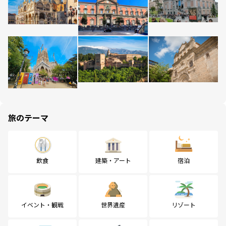
旅のテーマ
飲食
建築・アート
宿泊
イベント・観戦
世界遺産
リゾート