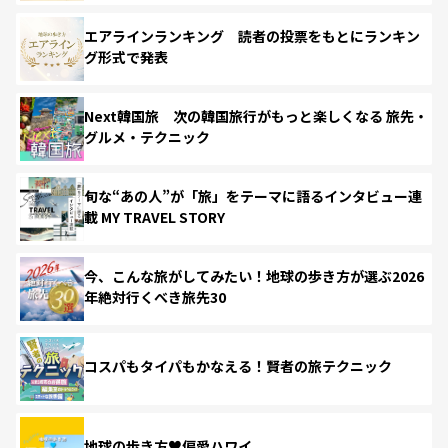
エアラインランキング 読者の投票をもとにランキン
グ形式で発表
Next韓国旅 次の韓国旅行がもっと楽しくなる 旅先・
グルメ・テクニック
旬な“あの人”が「旅」をテーマに語るインタビュー連
載 MY TRAVEL STORY
今、こんな旅がしてみたい！地球の歩き方が選ぶ2026
年絶対行くべき旅先30
コスパもタイパもかなえる！賢者の旅テクニック
地球の歩き方♥偏愛ハワイ