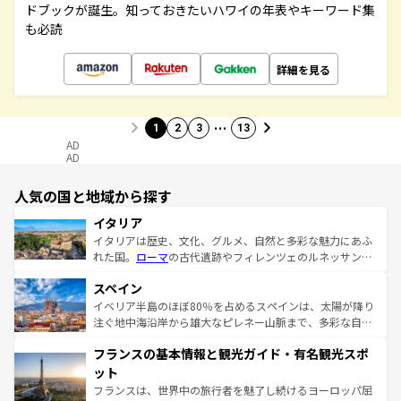
ドブックが誕生。知っておきたいハワイの年表やキーワード集
も必読
詳細を見る
…
1
2
3
13
AD
AD
人気の国と地域から探す
イタリア
イタリアは歴史、文化、グルメ、自然と多彩な魅力にあふ
れた国。
ローマ
の古代遺跡やフィレンツェのルネッサンス
美術、ヴェネツィアの運河など、歴史あるスポットはもち
スペイン
ろん、トスカーナの美しい田園風景やアマルフィ海岸の絶
景など、自然景観も見逃せない。観光の合間には、本場の
イベリア半島のほぼ80％を占めるスペインは、太陽が降り
ピザやパスタなど、絶品のイタリア料理を堪能することも
注ぐ地中海沿岸から雄大なピレネー山脈まで、多彩な自然
できる。朝目覚めてから夜眠るまで、すべての瞬間を楽し
と文化が詰まったヨーロッパ屈指の旅行先だ。多様な地域
フランスの基本情報と観光ガイド・有名観光スポ
ませてくれるイタリアで、忘れられない旅をしてみよう！
文化が根付くこの国では、情熱的なフラメンコ、熱気あふ
なお、新着のイタリア情報は
コンテンツ一覧
を参照してほ
れる闘牛、そして美味しいタパスが生活の一部となってい
ット
しい。
る。首都マドリードの洗練された雰囲気や、バルセロナの
フランスは、世界中の旅行者を魅了し続けるヨーロッパ屈