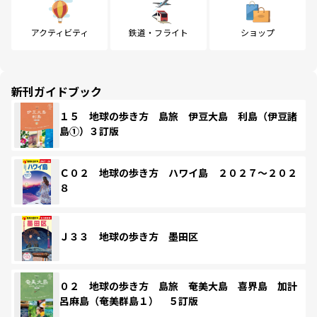
アクティビティ
鉄道・フライト
ショップ
新刊ガイドブック
１５ 地球の歩き方 島旅 伊豆大島 利島（伊豆諸
島①）３訂版
Ｃ０２ 地球の歩き方 ハワイ島 ２０２７～２０２
８
Ｊ３３ 地球の歩き方 墨田区
０２ 地球の歩き方 島旅 奄美大島 喜界島 加計
呂麻島（奄美群島１） ５訂版