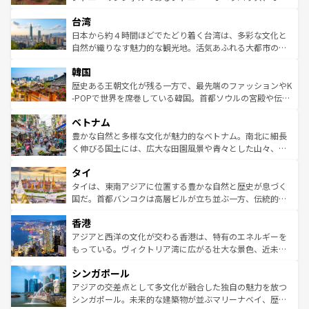
るだろう。車でのロードトリップや列車の旅も、アメリカ
文化や歴史が息づいている。「アロハスピリット」と呼ば
ストラリア東海岸北部に広がる大サンゴ礁地帯グレートバ
ならではの贅沢な旅のスタイルだ。 なお、新着のアメリカ
台湾
れるおもてなしの心で訪れる人々を迎えてくれるハワイの
リアリーフや大陸中央部にそびえるウルル（エアーズロッ
情報は
コンテンツ一覧
を参照してほしい。
人々、おいしいローカルフードやハワイアンミュージッ
ク）、タスマニアの美しい原生林やケアンズの熱帯雨林な
日本から約４時間ほどでたどり着く台湾は、多彩な文化と
ク、伝統的なフラダンスなど、すべてがハワイの魅力を彩
ど、見どころがたくさん。また、カフェやワイン、オージ
自然が織りなす魅力的な観光地。活気あふれる大都市の台
っている。訪れるたびに新しい発見と感動が待っているハ
ービーフなどの食文化も豊かで、美味しいものであふれて
北やノスタルジックな町並みが人気な九份（ジォウフェ
ワイを、存分に味わってほしい。 なお、新着のハワイ情報
韓国
いる。アクティビティも充実しており、サーフィンやダイ
ン）、静ひつな山岳地帯である台湾東部など、都市の喧騒
は
コンテンツ一覧
を参照してほしい。
ビング、ハイキングなど、アウトドア好きにはたまらな
と山間の静けさが共存しており、訪れる人に新しい発見と
歴史ある王朝文化が残る一方で、最先端のファッションやK
い。オーストラリアの多彩な魅力を存分に味わいつくそ
驚きをもたらしてくれる。また、奥深い台湾の食文化も魅
-POPで世界を席巻している韓国。首都ソウルの宮殿や伝統
う。 なお、新着のオーストラリア情報は
コンテンツ一覧
を
力で、夜市などの屋台グルメから高級料理、ヘルシーで美
家屋が並ぶエリアでは韓国の歴史と文化に浸ることがで
参照してほしい。
ベトナム
容にもいいと評判のスイーツなど、バラエティ豊かな料理
き、地方に足を延ばせば四季折々の自然美を楽しむことが
が味わえる。 なお、新着の台湾情報は
コンテンツ一覧
を参
できる。そして、キムチや焼肉、絶品のストリートフード
豊かな自然と多様な文化が魅力的なベトナム。南北に細長
照してほしい。
まで、さまざまな韓国料理が待っている。夜には、韓国な
く伸びる国土には、広大な田園風景や青々とした山々、世
らではのナイトライフも堪能できる。あたたかいホスピタ
界遺産に登録された壮大な自然景観が点在し、都市部では
タイ
リティに包まれながら、韓国の多彩な魅力を心ゆくまで味
急速な発展と共に伝統が息づく。ハノイの古い町並みやホ
わってみてほしい。 なお、新着の韓国情報は
コンテンツ一
ーチミン市のフランス統治時代の建物も、独特の雰囲気を
タイは、東南アジアに位置する豊かな自然と歴史が息づく
覧
を参照してほしい。
醸し出している。また、バラエティの豊かさとおいしさで
国だ。首都バンコクは高層ビルが立ち並ぶ一方、伝統的な
世界中の食通を魅了してやまないベトナム料理も魅力のひ
寺院や市場がいたるところに点在し、古きよき文化と現代
香港
とつ。フォーやバインミー、ベトナムコーヒーなどは、ぜ
の活気が交差している。北部ではチェンマイなどの山岳地
ひ現地で味わいたい。どの地域を訪れてもあたたかい人々
帯で自然と触れ合い、南部ではプーケットやクラビの美し
アジアと西洋の文化が交わる香港は、特有のエネルギーを
が旅行者を迎えてくれるので、きっと忘れられない旅にな
いビーチでリゾート気分を楽しむことができる。タイ料理
もっている。ヴィクトリア湾に広がる壮大な景色、近未来
るはずだ。 なお、新着のベトナム情報は
コンテンツ一覧
を
は世界的に有名で、屋台から高級レストランまで味覚を刺
的なアートスポット、そして歴史と現代が融合した町並
参照してほしい。
シンガポール
激する。気候は一年中温暖で、どの季節にも異なる楽しみ
み、どこを訪れても感動するはず。観光スポットが密集し
が待っている。親しみやすいタイの人々、仏教を中心とし
ており、効率よく見どころを回れるのも魅力。息をのむよ
アジアの交差点として多文化が融合した独自の魅力を放つ
た文化、そして多様な観光資源が、訪れる旅人を魅了し続
うな絶景から文化的な体験まで、香港を存分に楽しみ尽く
シンガポール。未来的な建築物が並ぶマリーナベイ、歴史