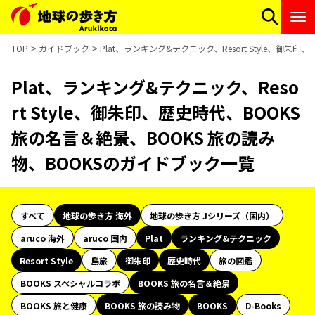
TOP
ガイドブック
Plat、ランキング&テクニック、Resort Style、御
Plat、ランキング&テクニック、Reso
rt Style、御朱印、歴史時代、BOOKS
旅の名言＆絶景、BOOKS 旅の読み
物、BOOKSのガイドブック一覧
すべて
地球の歩き方 海外
地球の歩き方 Jシリーズ（国内）
aruco 海外
aruco 国内
Plat
ランキング&テクニック
Resort Style
島旅
御朱印
歴史時代
旅の図鑑
BOOKS スペシャルコラボ
BOOKS 旅の名言＆絶景
BOOKS 旅と健康
BOOKS 旅の読み物
BOOKS
D-Books