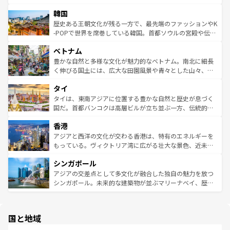
っている。訪れるたびに新しい発見と感動が待っているハ
ービーフなどの食文化も豊かで、美味しいものであふれて
北やノスタルジックな町並みが人気な九份（ジォウフェ
ワイを、存分に味わってほしい。 なお、新着のハワイ情報
韓国
いる。アクティビティも充実しており、サーフィンやダイ
ン）、静ひつな山岳地帯である台湾東部など、都市の喧騒
は
コンテンツ一覧
を参照してほしい。
ビング、ハイキングなど、アウトドア好きにはたまらな
と山間の静けさが共存しており、訪れる人に新しい発見と
歴史ある王朝文化が残る一方で、最先端のファッションやK
い。オーストラリアの多彩な魅力を存分に味わいつくそ
驚きをもたらしてくれる。また、奥深い台湾の食文化も魅
-POPで世界を席巻している韓国。首都ソウルの宮殿や伝統
う。 なお、新着のオーストラリア情報は
コンテンツ一覧
を
力で、夜市などの屋台グルメから高級料理、ヘルシーで美
家屋が並ぶエリアでは韓国の歴史と文化に浸ることがで
参照してほしい。
ベトナム
容にもいいと評判のスイーツなど、バラエティ豊かな料理
き、地方に足を延ばせば四季折々の自然美を楽しむことが
が味わえる。 なお、新着の台湾情報は
コンテンツ一覧
を参
できる。そして、キムチや焼肉、絶品のストリートフード
豊かな自然と多様な文化が魅力的なベトナム。南北に細長
照してほしい。
まで、さまざまな韓国料理が待っている。夜には、韓国な
く伸びる国土には、広大な田園風景や青々とした山々、世
らではのナイトライフも堪能できる。あたたかいホスピタ
界遺産に登録された壮大な自然景観が点在し、都市部では
タイ
リティに包まれながら、韓国の多彩な魅力を心ゆくまで味
急速な発展と共に伝統が息づく。ハノイの古い町並みやホ
わってみてほしい。 なお、新着の韓国情報は
コンテンツ一
ーチミン市のフランス統治時代の建物も、独特の雰囲気を
タイは、東南アジアに位置する豊かな自然と歴史が息づく
覧
を参照してほしい。
醸し出している。また、バラエティの豊かさとおいしさで
国だ。首都バンコクは高層ビルが立ち並ぶ一方、伝統的な
世界中の食通を魅了してやまないベトナム料理も魅力のひ
寺院や市場がいたるところに点在し、古きよき文化と現代
香港
とつ。フォーやバインミー、ベトナムコーヒーなどは、ぜ
の活気が交差している。北部ではチェンマイなどの山岳地
ひ現地で味わいたい。どの地域を訪れてもあたたかい人々
帯で自然と触れ合い、南部ではプーケットやクラビの美し
アジアと西洋の文化が交わる香港は、特有のエネルギーを
が旅行者を迎えてくれるので、きっと忘れられない旅にな
いビーチでリゾート気分を楽しむことができる。タイ料理
もっている。ヴィクトリア湾に広がる壮大な景色、近未来
るはずだ。 なお、新着のベトナム情報は
コンテンツ一覧
を
は世界的に有名で、屋台から高級レストランまで味覚を刺
的なアートスポット、そして歴史と現代が融合した町並
参照してほしい。
シンガポール
激する。気候は一年中温暖で、どの季節にも異なる楽しみ
み、どこを訪れても感動するはず。観光スポットが密集し
が待っている。親しみやすいタイの人々、仏教を中心とし
ており、効率よく見どころを回れるのも魅力。息をのむよ
アジアの交差点として多文化が融合した独自の魅力を放つ
た文化、そして多様な観光資源が、訪れる旅人を魅了し続
うな絶景から文化的な体験まで、香港を存分に楽しみ尽く
シンガポール。未来的な建築物が並ぶマリーナベイ、歴史
ける。 なお、新着のタイ情報は
コンテンツ一覧
を参照して
そう。 なお、新着の香港情報は
コンテンツ一覧
を参照して
と伝統を感じられるエスニックタウン、多数の緑豊かな公
ほしい。
ほしい。
園や自然保護区など、自然が調和した近代的な景観と文化
の多様性あふれるカラフルな町は、どこを歩いても新しい
国と地域
発見がある。さらに、治安のよさや充実した公共交通機関
も、旅行者にとっては魅力的なポイント。グルメも豊富