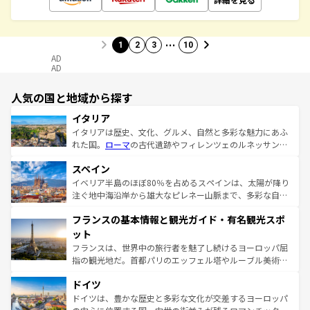
…
1
2
3
10
AD
AD
人気の国と地域から探す
イタリア
イタリアは歴史、文化、グルメ、自然と多彩な魅力にあふ
れた国。
ローマ
の古代遺跡やフィレンツェのルネッサンス
美術、ヴェネツィアの運河など、歴史あるスポットはもち
スペイン
ろん、トスカーナの美しい田園風景やアマルフィ海岸の絶
景など、自然景観も見逃せない。観光の合間には、本場の
イベリア半島のほぼ80％を占めるスペインは、太陽が降り
ピザやパスタなど、絶品のイタリア料理を堪能することも
注ぐ地中海沿岸から雄大なピレネー山脈まで、多彩な自然
できる。朝目覚めてから夜眠るまで、すべての瞬間を楽し
と文化が詰まったヨーロッパ屈指の旅行先だ。多様な地域
フランスの基本情報と観光ガイド・有名観光スポ
ませてくれるイタリアで、忘れられない旅をしてみよう！
文化が根付くこの国では、情熱的なフラメンコ、熱気あふ
なお、新着のイタリア情報は
コンテンツ一覧
を参照してほ
れる闘牛、そして美味しいタパスが生活の一部となってい
ット
しい。
る。首都マドリードの洗練された雰囲気や、バルセロナの
フランスは、世界中の旅行者を魅了し続けるヨーロッパ屈
アートに溢れた街角から、地方では古代ローマ遺跡や中世
指の観光地だ。首都パリのエッフェル塔やルーブル美術館
の城塞都市、穏やかなビーチリゾートまで多彩な表情を見
といった象徴的なスポットから、田舎町の古風な美しさま
せる。地方によって風土や気候が異なるスペインはその個
ドイツ
で、幅広い魅力が詰まっている。華麗な宮殿、歴史的な大
性で訪れる人を魅了する。 なお、新着のスペイン情報は
コ
聖堂、美しいビーチ、そして豊かな自然が、訪れる者を心
ドイツは、豊かな歴史と多彩な文化が交差するヨーロッパ
ンテンツ一覧
を参照してほしい。
から魅了する。また、フランスは美食の国としても知ら