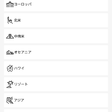
で、ホーカーズは地元の風情を楽しめる外せないスポット
ヨーロッパ
だ。訪れる人を飽きさせないシンガポールで、多様な魅力
を体感しよう。 なお、新着のシンガポール情報は
コンテン
ツ一覧
を参照してほしい。
北米
中南米
オセアニア
ハワイ
リゾート
アジア