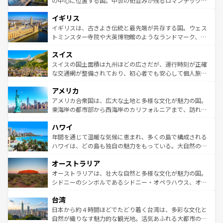
の中心に位置する国。中世の街並みが残るロマンチック街
れ、フランス料理はユネスコ無形文化遺産にも登録されて
道から、未来を先取りするようなモダンな都市まで多様な
イギリス
いる。シャンパンの発祥地であるランス、プロヴァンスの
顔を持つこの国は、どこを歩いても飽きることがない。ベ
香り高いラベンダー畑など、多彩な楽しみ方が可能だ。さ
ルリンの文化的活気、バイエルン州のアルプスの絶景、そ
イギリスは、古きよき伝統と最先端が共存する国。ウェス
らに、パリ以外の地域にも魅力が溢れており、どの街角に
してライン川沿いのワイン畑といった風景は必見。ビール
トミンスター寺院や大英博物館のようなランドマーク、歴
も豊かな歴史と文化が息づいている。パリ以外の個性あふ
とソーセージを味わいながら地元の人と過ごす楽しい時間
史ある大学都市、美しい丘陵地帯や牧歌的な風景など、エ
れる地方に足を運ぶとそれぞれで全く異なる文化を体験で
スイス
は、お酒好きな人にはぜひ体験してほしい。 なお、新着の
リアごとに異なる魅力がある。また、優雅なアフタヌーン
きるだろう。 なお、新着のフランス情報は
コンテンツ一覧
ドイツ情報は
コンテンツ一覧
を参照してほしい。
ティー、ビール好きにはたまらない英国パブ、サッカー観
スイスの国土面積は九州ほどの広さだが、運行時刻が正確
を参照してほしい。
戦など、本場だからこそできる体験も豊富。イギリスを旅
な交通網が整備されており、初心者でも安心して個人旅行
して楽しみつくそう。 なお、新着のイギリス情報は
コンテ
を楽しめる。日本同様に時刻表どおりの旅が可能だ。中世
アメリカ
ンツ一覧
を参照してほしい。
の建物がそのまま残る町や、スイスならではのユニークな
博物館もあり、アルプス観光だけでなく町歩きも満喫する
アメリカ合衆国は、広大な土地と多様な文化が魅力の国。
ことができる。国民の所得が高いため物価も高いが、旅行
東海岸の都市部から西海岸のカリフォルニアまで、訪れる
者向けの交通パス提供のサービスもあり、うまく活用すれ
場所ごとに異なる風景と体験が待っている。ニューヨーク
ハワイ
ば市内交通費無料で観光を楽しむこともできる。 なお、新
のような巨大都市は、観光、ショッピング、エンターテイ
着のスイス情報は
コンテンツ一覧
を参照してほしい。
ンメントが詰まった刺激的なスポットだ。一方、アメリカ
年間を通じて温暖な気候に恵まれ、多くの島で構成される
西部には大自然が広がり、グランドキャニオンやイエロー
ハワイは、どの島も独自の魅力をもっている。大自然の神
ストーン国立公園といった絶景が堪能できる。さらに、南
秘を感じたいなら、火山が生み出した壮大な景観を誇るハ
オーストラリア
部のニューオーリンズでは、音楽と美食が融合した独特の
ワイ島は見逃せない。また、定番の観光地といえばオアフ
文化が魅力。旅行者はアメリカの各地域で異なる魅力を楽
島だが、静かな自然を求めるならマウイ島やカウアイ島が
オーストラリアは、壮大な自然と多様な文化が魅力の国。
しみながら、その多様性と豊かな歴史を感じることができ
おすすめ。エメラルドグリーンに輝く海をはじめ、豊かな
シドニーのシンボルであるシドニー・オペラハウス、オー
るだろう。車でのロードトリップや列車の旅も、アメリカ
文化や歴史が息づいている。「アロハスピリット」と呼ば
ストラリア東海岸北部に広がる大サンゴ礁地帯グレートバ
ならではの贅沢な旅のスタイルだ。 なお、新着のアメリカ
台湾
れるおもてなしの心で訪れる人々を迎えてくれるハワイの
リアリーフや大陸中央部にそびえるウルル（エアーズロッ
情報は
コンテンツ一覧
を参照してほしい。
人々、おいしいローカルフードやハワイアンミュージッ
ク）、タスマニアの美しい原生林やケアンズの熱帯雨林な
日本から約４時間ほどでたどり着く台湾は、多彩な文化と
ク、伝統的なフラダンスなど、すべてがハワイの魅力を彩
ど、見どころがたくさん。また、カフェやワイン、オージ
自然が織りなす魅力的な観光地。活気あふれる大都市の台