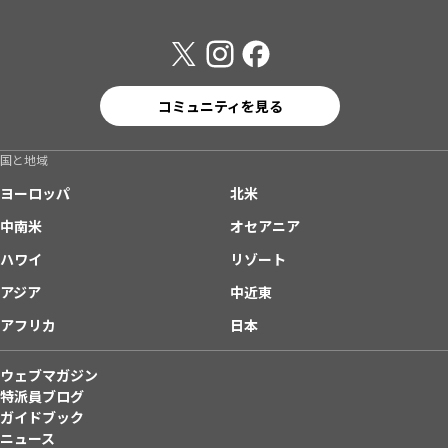
コミュニティを見る
国と地域
ヨーロッパ
北米
中南米
オセアニア
ハワイ
リゾート
アジア
中近東
アフリカ
日本
ウェブマガジン
特派員ブログ
ガイドブック
ニュース