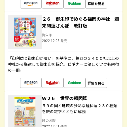
詳細を見る
２６ 御朱印でめぐる福岡の神社 週
末開運さんぽ 改訂版
御朱印
2022.12.08 発売
「御利益と御朱印が凄い」を基準に、福岡の３４００社以上の
神社から厳選して御朱印を紹介。ビギナーに優しくツウも納得
の一冊。
詳細を見る
Ｗ２６ 世界の麺図鑑
５９の国と地域の多彩な麺料理２３０種類
を旅の雑学とともに解説
旅の図鑑
2022.12.01 発売