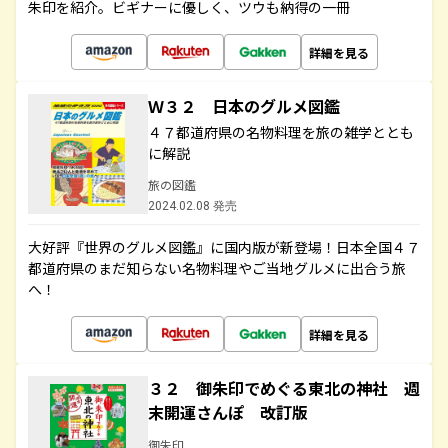
朱印を紹介。ビギナーに優しく、ツウも納得の一冊
詳細を見る
Ｗ３２ 日本のグルメ図鑑
４７都道府県の名物料理を旅の雑学ととも
に解説
旅の図鑑
2024.02.08 発売
大好評『世界のグルメ図鑑』に国内版が新登場！日本全国４７
都道府県のまだ知らない名物料理やご当地グルメに出合う旅
へ！
詳細を見る
３２ 御朱印でめぐる東北の神社 週
末開運さんぽ 改訂版
御朱印