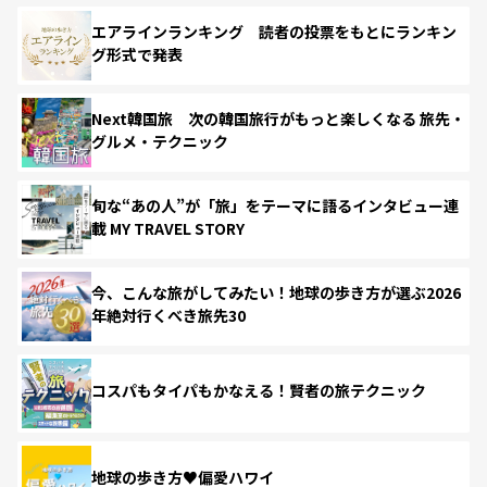
エアラインランキング 読者の投票をもとにランキン
グ形式で発表
Next韓国旅 次の韓国旅行がもっと楽しくなる 旅先・
グルメ・テクニック
旬な“あの人”が「旅」をテーマに語るインタビュー連
載 MY TRAVEL STORY
今、こんな旅がしてみたい！地球の歩き方が選ぶ2026
年絶対行くべき旅先30
コスパもタイパもかなえる！賢者の旅テクニック
地球の歩き方♥偏愛ハワイ