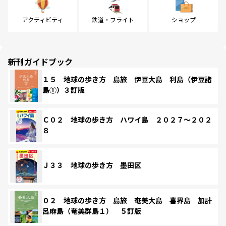
アクティビティ
鉄道・フライト
ショップ
新刊ガイドブック
１５ 地球の歩き方 島旅 伊豆大島 利島（伊豆諸
島①）３訂版
Ｃ０２ 地球の歩き方 ハワイ島 ２０２７～２０２
８
Ｊ３３ 地球の歩き方 墨田区
０２ 地球の歩き方 島旅 奄美大島 喜界島 加計
呂麻島（奄美群島１） ５訂版