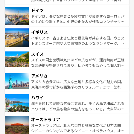
の城塞都市、穏やかなビーチリゾートまで多彩な表情を見
といった象徴的なスポットから、田舎町の古風な美しさま
せる。地方によって風土や気候が異なるスペインはその個
ドイツ
で、幅広い魅力が詰まっている。華麗な宮殿、歴史的な大
性で訪れる人を魅了する。 なお、新着のスペイン情報は
コ
聖堂、美しいビーチ、そして豊かな自然が、訪れる者を心
ドイツは、豊かな歴史と多彩な文化が交差するヨーロッパ
ンテンツ一覧
を参照してほしい。
から魅了する。また、フランスは美食の国としても知ら
の中心に位置する国。中世の街並みが残るロマンチック街
れ、フランス料理はユネスコ無形文化遺産にも登録されて
道から、未来を先取りするようなモダンな都市まで多様な
イギリス
いる。シャンパンの発祥地であるランス、プロヴァンスの
顔を持つこの国は、どこを歩いても飽きることがない。ベ
香り高いラベンダー畑など、多彩な楽しみ方が可能だ。さ
ルリンの文化的活気、バイエルン州のアルプスの絶景、そ
イギリスは、古きよき伝統と最先端が共存する国。ウェス
らに、パリ以外の地域にも魅力が溢れており、どの街角に
してライン川沿いのワイン畑といった風景は必見。ビール
トミンスター寺院や大英博物館のようなランドマーク、歴
も豊かな歴史と文化が息づいている。パリ以外の個性あふ
とソーセージを味わいながら地元の人と過ごす楽しい時間
史ある大学都市、美しい丘陵地帯や牧歌的な風景など、エ
れる地方に足を運ぶとそれぞれで全く異なる文化を体験で
スイス
は、お酒好きな人にはぜひ体験してほしい。 なお、新着の
リアごとに異なる魅力がある。また、優雅なアフタヌーン
きるだろう。 なお、新着のフランス情報は
コンテンツ一覧
ドイツ情報は
コンテンツ一覧
を参照してほしい。
ティー、ビール好きにはたまらない英国パブ、サッカー観
スイスの国土面積は九州ほどの広さだが、運行時刻が正確
を参照してほしい。
戦など、本場だからこそできる体験も豊富。イギリスを旅
な交通網が整備されており、初心者でも安心して個人旅行
して楽しみつくそう。 なお、新着のイギリス情報は
コンテ
を楽しめる。日本同様に時刻表どおりの旅が可能だ。中世
アメリカ
ンツ一覧
を参照してほしい。
の建物がそのまま残る町や、スイスならではのユニークな
博物館もあり、アルプス観光だけでなく町歩きも満喫する
アメリカ合衆国は、広大な土地と多様な文化が魅力の国。
ことができる。国民の所得が高いため物価も高いが、旅行
東海岸の都市部から西海岸のカリフォルニアまで、訪れる
者向けの交通パス提供のサービスもあり、うまく活用すれ
場所ごとに異なる風景と体験が待っている。ニューヨーク
ハワイ
ば市内交通費無料で観光を楽しむこともできる。 なお、新
のような巨大都市は、観光、ショッピング、エンターテイ
着のスイス情報は
コンテンツ一覧
を参照してほしい。
ンメントが詰まった刺激的なスポットだ。一方、アメリカ
年間を通じて温暖な気候に恵まれ、多くの島で構成される
西部には大自然が広がり、グランドキャニオンやイエロー
ハワイは、どの島も独自の魅力をもっている。大自然の神
ストーン国立公園といった絶景が堪能できる。さらに、南
秘を感じたいなら、火山が生み出した壮大な景観を誇るハ
オーストラリア
部のニューオーリンズでは、音楽と美食が融合した独特の
ワイ島は見逃せない。また、定番の観光地といえばオアフ
文化が魅力。旅行者はアメリカの各地域で異なる魅力を楽
島だが、静かな自然を求めるならマウイ島やカウアイ島が
オーストラリアは、壮大な自然と多様な文化が魅力の国。
しみながら、その多様性と豊かな歴史を感じることができ
おすすめ。エメラルドグリーンに輝く海をはじめ、豊かな
シドニーのシンボルであるシドニー・オペラハウス、オー