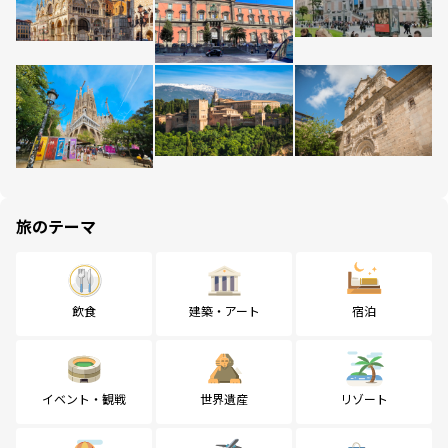
旅のテーマ
飲食
建築・アート
宿泊
イベント・観戦
世界遺産
リゾート