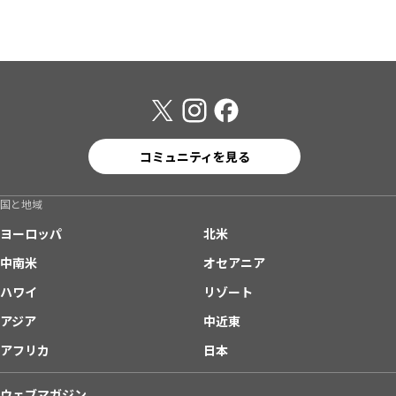
コミュニティを見る
国と地域
ヨーロッパ
北米
中南米
オセアニア
ハワイ
リゾート
アジア
中近東
アフリカ
日本
ウェブマガジン