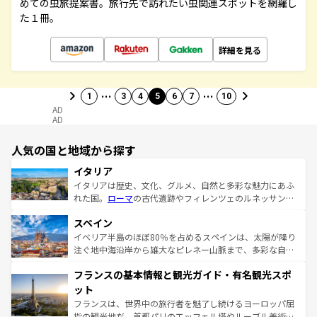
めての虫旅提案書。旅行先で訪れたい虫関連スポットを網羅し
た１冊。
詳細を見る
…
…
1
3
4
5
6
7
10
AD
AD
人気の国と地域から探す
イタリア
イタリアは歴史、文化、グルメ、自然と多彩な魅力にあふ
れた国。
ローマ
の古代遺跡やフィレンツェのルネッサンス
美術、ヴェネツィアの運河など、歴史あるスポットはもち
スペイン
ろん、トスカーナの美しい田園風景やアマルフィ海岸の絶
景など、自然景観も見逃せない。観光の合間には、本場の
イベリア半島のほぼ80％を占めるスペインは、太陽が降り
ピザやパスタなど、絶品のイタリア料理を堪能することも
注ぐ地中海沿岸から雄大なピレネー山脈まで、多彩な自然
できる。朝目覚めてから夜眠るまで、すべての瞬間を楽し
と文化が詰まったヨーロッパ屈指の旅行先だ。多様な地域
フランスの基本情報と観光ガイド・有名観光スポ
ませてくれるイタリアで、忘れられない旅をしてみよう！
文化が根付くこの国では、情熱的なフラメンコ、熱気あふ
なお、新着のイタリア情報は
コンテンツ一覧
を参照してほ
れる闘牛、そして美味しいタパスが生活の一部となってい
ット
しい。
る。首都マドリードの洗練された雰囲気や、バルセロナの
フランスは、世界中の旅行者を魅了し続けるヨーロッパ屈
アートに溢れた街角から、地方では古代ローマ遺跡や中世
指の観光地だ。首都パリのエッフェル塔やルーブル美術館