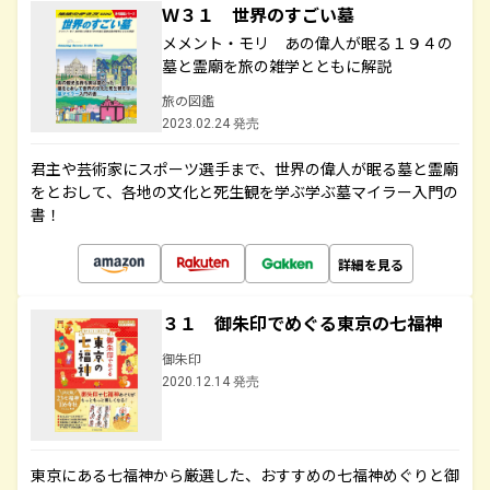
Ｗ３１ 世界のすごい墓
メメント・モリ あの偉人が眠る１９４の
墓と霊廟を旅の雑学とともに解説
旅の図鑑
2023.02.24 発売
君主や芸術家にスポーツ選手まで、世界の偉人が眠る墓と霊廟
をとおして、各地の文化と死生観を学ぶ学ぶ墓マイラー入門の
書！
詳細を見る
３１ 御朱印でめぐる東京の七福神
御朱印
2020.12.14 発売
東京にある七福神から厳選した、おすすめの七福神めぐりと御