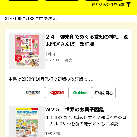
絞り込み条件を追加
81〜100件/188件中 を表示
２４ 御朱印でめぐる愛知の神社 週
末開運さんぽ 改訂版
御朱印
2022.03.11 発売
本書は2020年10月発行の初版の改訂版です。
詳細を見る
Ｗ２５ 世界のお菓子図鑑
１１３の国と地域＆日本４７都道府県のロ
ーカルおやつを食の雑学とともに解説
旅の図鑑