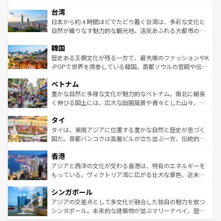
るだろう。車でのロードトリップや列車の旅も、アメリカ
文化や歴史が息づいている。「アロハスピリット」と呼ば
ストラリア東海岸北部に広がる大サンゴ礁地帯グレートバ
ならではの贅沢な旅のスタイルだ。 なお、新着のアメリカ
台湾
れるおもてなしの心で訪れる人々を迎えてくれるハワイの
リアリーフや大陸中央部にそびえるウルル（エアーズロッ
情報は
コンテンツ一覧
を参照してほしい。
人々、おいしいローカルフードやハワイアンミュージッ
ク）、タスマニアの美しい原生林やケアンズの熱帯雨林な
日本から約４時間ほどでたどり着く台湾は、多彩な文化と
ク、伝統的なフラダンスなど、すべてがハワイの魅力を彩
ど、見どころがたくさん。また、カフェやワイン、オージ
自然が織りなす魅力的な観光地。活気あふれる大都市の台
っている。訪れるたびに新しい発見と感動が待っているハ
ービーフなどの食文化も豊かで、美味しいものであふれて
北やノスタルジックな町並みが人気な九份（ジォウフェ
ワイを、存分に味わってほしい。 なお、新着のハワイ情報
韓国
いる。アクティビティも充実しており、サーフィンやダイ
ン）、静ひつな山岳地帯である台湾東部など、都市の喧騒
は
コンテンツ一覧
を参照してほしい。
ビング、ハイキングなど、アウトドア好きにはたまらな
と山間の静けさが共存しており、訪れる人に新しい発見と
歴史ある王朝文化が残る一方で、最先端のファッションやK
い。オーストラリアの多彩な魅力を存分に味わいつくそ
驚きをもたらしてくれる。また、奥深い台湾の食文化も魅
-POPで世界を席巻している韓国。首都ソウルの宮殿や伝統
う。 なお、新着のオーストラリア情報は
コンテンツ一覧
を
力で、夜市などの屋台グルメから高級料理、ヘルシーで美
家屋が並ぶエリアでは韓国の歴史と文化に浸ることがで
参照してほしい。
ベトナム
容にもいいと評判のスイーツなど、バラエティ豊かな料理
き、地方に足を延ばせば四季折々の自然美を楽しむことが
が味わえる。 なお、新着の台湾情報は
コンテンツ一覧
を参
できる。そして、キムチや焼肉、絶品のストリートフード
豊かな自然と多様な文化が魅力的なベトナム。南北に細長
照してほしい。
まで、さまざまな韓国料理が待っている。夜には、韓国な
く伸びる国土には、広大な田園風景や青々とした山々、世
らではのナイトライフも堪能できる。あたたかいホスピタ
界遺産に登録された壮大な自然景観が点在し、都市部では
タイ
リティに包まれながら、韓国の多彩な魅力を心ゆくまで味
急速な発展と共に伝統が息づく。ハノイの古い町並みやホ
わってみてほしい。 なお、新着の韓国情報は
コンテンツ一
ーチミン市のフランス統治時代の建物も、独特の雰囲気を
タイは、東南アジアに位置する豊かな自然と歴史が息づく
覧
を参照してほしい。
醸し出している。また、バラエティの豊かさとおいしさで
国だ。首都バンコクは高層ビルが立ち並ぶ一方、伝統的な
世界中の食通を魅了してやまないベトナム料理も魅力のひ
寺院や市場がいたるところに点在し、古きよき文化と現代
香港
とつ。フォーやバインミー、ベトナムコーヒーなどは、ぜ
の活気が交差している。北部ではチェンマイなどの山岳地
ひ現地で味わいたい。どの地域を訪れてもあたたかい人々
帯で自然と触れ合い、南部ではプーケットやクラビの美し
アジアと西洋の文化が交わる香港は、特有のエネルギーを
が旅行者を迎えてくれるので、きっと忘れられない旅にな
いビーチでリゾート気分を楽しむことができる。タイ料理
もっている。ヴィクトリア湾に広がる壮大な景色、近未来
るはずだ。 なお、新着のベトナム情報は
コンテンツ一覧
を
は世界的に有名で、屋台から高級レストランまで味覚を刺
的なアートスポット、そして歴史と現代が融合した町並
参照してほしい。
シンガポール
激する。気候は一年中温暖で、どの季節にも異なる楽しみ
み、どこを訪れても感動するはず。観光スポットが密集し
が待っている。親しみやすいタイの人々、仏教を中心とし
ており、効率よく見どころを回れるのも魅力。息をのむよ
アジアの交差点として多文化が融合した独自の魅力を放つ
た文化、そして多様な観光資源が、訪れる旅人を魅了し続
うな絶景から文化的な体験まで、香港を存分に楽しみ尽く
シンガポール。未来的な建築物が並ぶマリーナベイ、歴史
ける。 なお、新着のタイ情報は
コンテンツ一覧
を参照して
そう。 なお、新着の香港情報は
コンテンツ一覧
を参照して
と伝統を感じられるエスニックタウン、多数の緑豊かな公