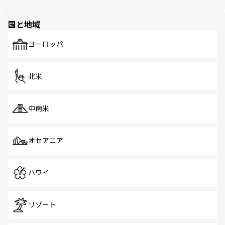
ほしい。
ほしい。
園や自然保護区など、自然が調和した近代的な景観と文化
の多様性あふれるカラフルな町は、どこを歩いても新しい
国と地域
発見がある。さらに、治安のよさや充実した公共交通機関
も、旅行者にとっては魅力的なポイント。グルメも豊富
で、ホーカーズは地元の風情を楽しめる外せないスポット
ヨーロッパ
だ。訪れる人を飽きさせないシンガポールで、多様な魅力
を体感しよう。 なお、新着のシンガポール情報は
コンテン
ツ一覧
を参照してほしい。
北米
中南米
オセアニア
ハワイ
リゾート